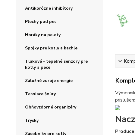
Antikorózne inhibítory
Plechy pod pec
Horáky na pelety
Spojky pre kotly a kachle
Kompl
Tlakové - tepelné senzory pre
kotly a pece
Komple
Záložné zdroje energie
Výmenniky
Tesniace šnúry
príslušen
Ohňovzdorné organizéry
Nacz
Trysky
Produce
Zásobníky pre kotly