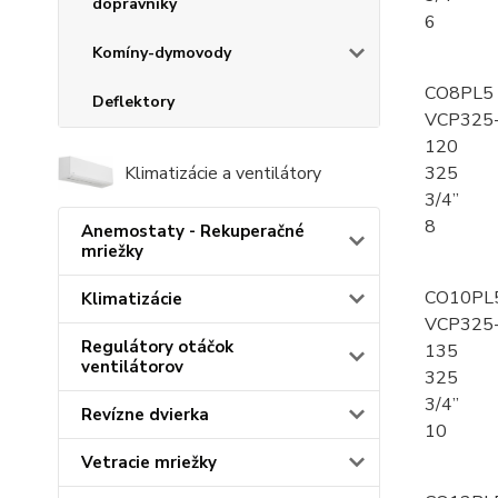
dopravníky
6
Komíny-dymovody
CO8PL5
Deflektory
VCP325
120
Klimatizácie a ventilátory
325
3/4”
8
Anemostaty - Rekuperačné
mriežky
CO10PL
Klimatizácie
VCP325
Regulátory otáčok
135
ventilátorov
325
3/4”
Revízne dvierka
10
Vetracie mriežky