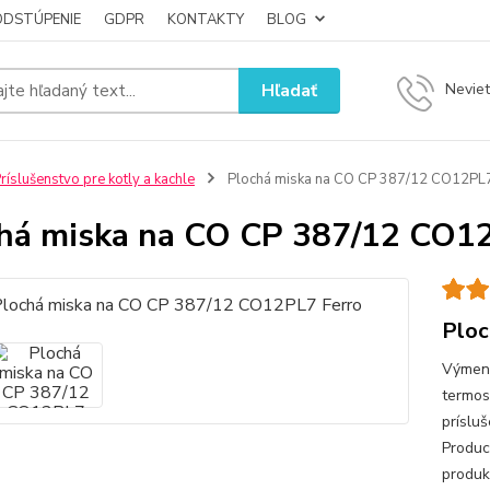
ODSTÚPENIE
GDPR
KONTAKTY
BLOG
Hľadať
Neviet
ríslušenstvo pre kotly a kachle
Plochá miska na CO CP 387/12 CO12PL7
há miska na CO CP 387/12 CO1
Ploc
Výmenn
termos
príslu
Produc
produk