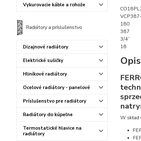
Vykurovacie káble a rohože
CO18PL
VCP387
180
Radiátory a príslušenstvo
387
3/4”
18
Dizajnové radiátory
Opis
Elektrické sušičky
Hliníkové radiátory
FERRO
techn
Oceľové radiátory - panelové
sprze
Príslušenstvo pre radiátory
natry
Radiátory do kúpeľne
W skład 
Termostatické hlavice na
FER
radiátory
FER