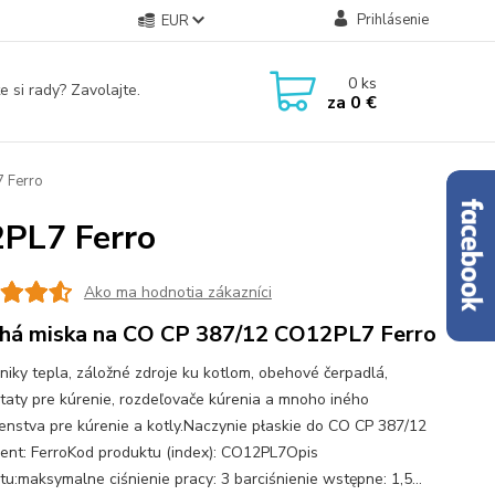
Prihlásenie
EUR
0
ks
e si rady? Zavolajte.
za
0 €
 Ferro
2PL7 Ferro
Ako ma hodnotia zákazníci
há miska na CO CP 387/12 CO12PL7 Ferro
iky tepla, záložné zdroje ku kotlom, obehové čerpadlá,
taty pre kúrenie, rozdeľovače kúrenia a mnoho iného
šenstva pre kúrenie a kotly.Naczynie płaskie do CO CP 387/12
ent: FerroKod produktu (index): CO12PL7Opis
tu:maksymalne ciśnienie pracy: 3 barciśnienie wstępne: 1,5...