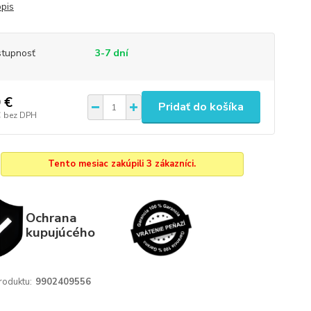
opis
tupnosť
3-7 dní
 €
Pridať do košíka
€
bez DPH
Tento mesiac zakúpili 3 zákazníci.
Ochrana
kupujúcého
roduktu:
9902409556