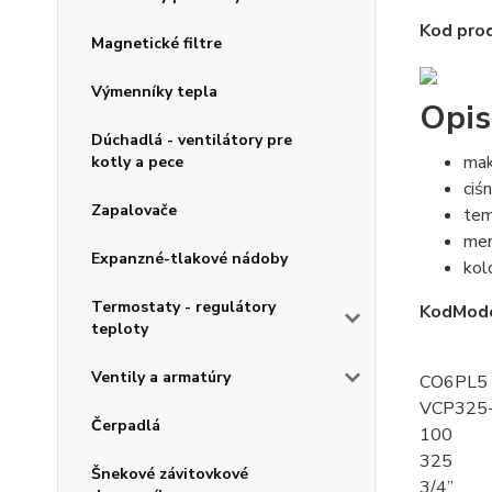
Kod prod
Magnetické filtre
Výmenníky tepla
Opis
Dúchadlá - ventilátory pre
mak
kotly a pece
ciś
Zapalovače
tem
mem
Expanzné-tlakové nádoby
kol
Termostaty - regulátory
Kod
Mod
teploty
Ventily a armatúry
CO6PL5
VCP325
Čerpadlá
100
325
Šnekové závitovkové
3/4”