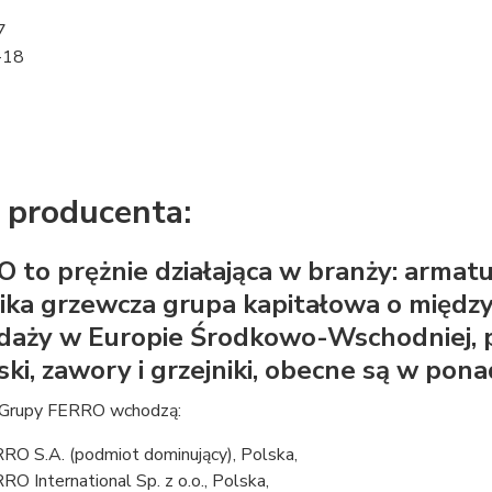
7
-18
 producenta:
 to prężnie działająca w branży: armatur
ika grzewcza grupa kapitałowa o międz
daży w Europie Środkowo-Wschodniej, p
ski, zawory i grzejniki, obecne są w pon
Grupy FERRO wchodzą:
RO S.A. (podmiot dominujący), Polska,
RO International Sp. z o.o., Polska,