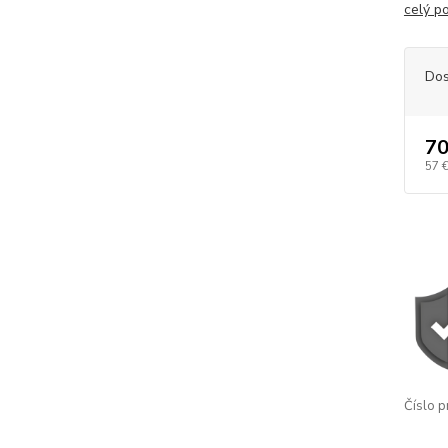
celý p
Dos
70
57 
Číslo p