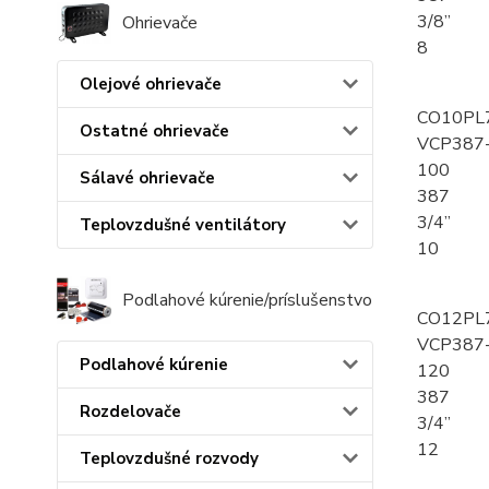
3/8”
Ohrievače
8
Olejové ohrievače
CO10PL
Ostatné ohrievače
VCP387
100
Sálavé ohrievače
387
3/4”
Teplovzdušné ventilátory
10
Podlahové kúrenie/príslušenstvo
CO12PL
VCP387
Podlahové kúrenie
120
387
Rozdelovače
3/4”
12
Teplovzdušné rozvody