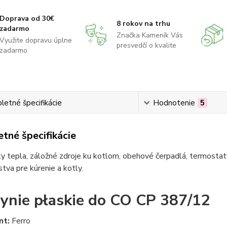
Doprava od 30€
8 rokov na trhu
zadarmo
Značka Kameník Vás
Využite dopravu úplne
presvedčí o kvalite
zadarmo
etné špecifikácie
Hodnotenie
5
tné špecifikácie
 tepla, záložné zdroje ku kotlom, obehové čerpadlá, termostaty
stva pre kúrenie a kotly.
ynie płaskie do CO CP 387/12
nt:
Ferro