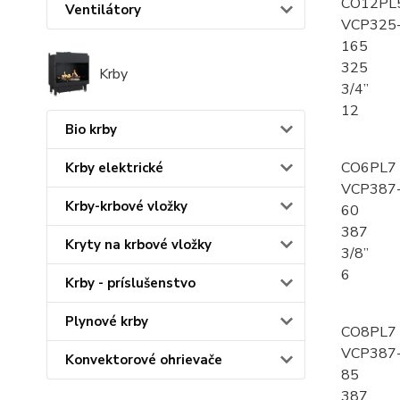
CO12PL
Ventilátory
VCP325
165
325
Krby
3/4”
12
Bio krby
CO6PL7
Krby elektrické
VCP387
Krby-krbové vložky
60
387
Kryty na krbové vložky
3/8”
6
Krby - príslušenstvo
Plynové krby
CO8PL7
VCP387
Konvektorové ohrievače
85
387