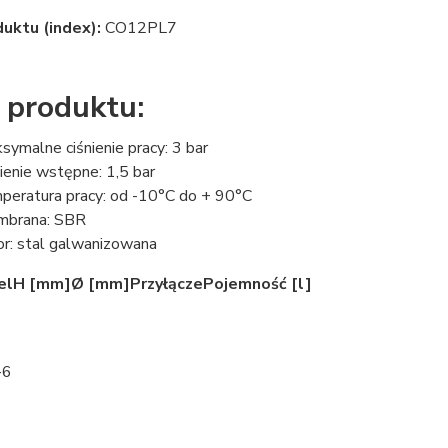
uktu (index):
CO12PL7
 produktu:
symalne ciśnienie pracy: 3 bar
nienie wstępne: 1,5 bar
peratura pracy: od -10°C do + 90°C
brana: SBR
or: stal galwanizowana
el
H [mm]
Ø [mm]
Przyłącze
Pojemność [l]
-6