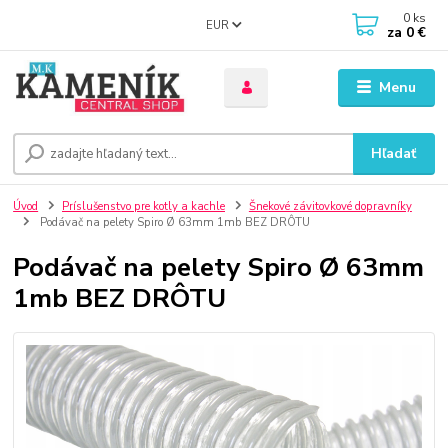
0
ks
EUR
za
0 €
Menu
Hľadať
Úvod
Príslušenstvo pre kotly a kachle
Šnekové závitovkové dopravníky
Podávač na pelety Spiro Ø 63mm 1mb BEZ DRÔTU
Podávač na pelety Spiro Ø 63mm
1mb BEZ DRÔTU