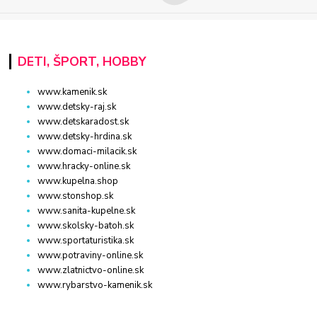
DETI, ŠPORT, HOBBY
www.kamenik.sk
www.detsky-raj.sk
www.detskaradost.sk
www.detsky-hrdina.sk
www.domaci-milacik.sk
www.hracky-online.sk
www.kupelna.shop
www.stonshop.sk
www.sanita-kupelne.sk
www.skolsky-batoh.sk
www.sportaturistika.sk
www.potraviny-online.sk
www.zlatnictvo-online.sk
www.rybarstvo-kamenik.sk