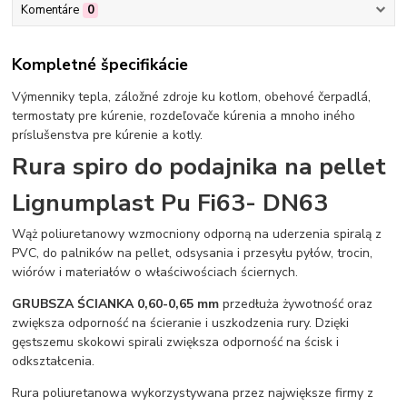
Komentáre
0
Kompletné špecifikácie
Výmenniky tepla, záložné zdroje ku kotlom, obehové čerpadlá,
termostaty pre kúrenie, rozdeľovače kúrenia a mnoho iného
príslušenstva pre kúrenie a kotly.
Rura spiro do podajnika na pellet
Lignumplast Pu Fi63- DN63
Wąż poliuretanowy wzmocniony odporną na uderzenia spiralą z
PVC, do palników na pellet, odsysania i przesyłu pyłów, trocin,
wiórów i materiałów o właściwościach ściernych.
GRUBSZA ŚCIANKA 0,60-0,65 mm
przedłuża żywotność oraz
zwiększa odporność na ścieranie i uszkodzenia rury. Dzięki
gęstszemu skokowi spirali zwiększa odporność na ścisk i
odkształcenia.
Rura poliuretanowa wykorzystywana przez największe firmy z