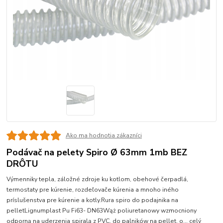
Ako ma hodnotia zákazníci
Podávač na pelety Spiro Ø 63mm 1mb BEZ
DRÔTU
Výmenniky tepla, záložné zdroje ku kotlom, obehové čerpadlá,
termostaty pre kúrenie, rozdeľovače kúrenia a mnoho iného
príslušenstva pre kúrenie a kotly.Rura spiro do podajnika na
pelletLignumplast Pu Fi63- DN63Wąż poliuretanowy wzmocniony
odporną na uderzenia spiralą z PVC, do palników na pellet, o...
celý