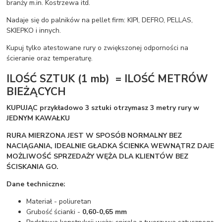
branży m.in. Kostrzewa itd.
Nadaje się do palników na pellet firm: KIPI, DEFRO, PELLAS,
SKIEPKO i innych.
Kupuj tylko atestowane rury o zwiększonej odporności na
ścieranie oraz temperaturę.
ILOŚĆ SZTUK (1 mb) = ILOŚĆ METRÓW
BIEŻĄCYCH
KUPUJĄC przykładowo 3 sztuki otrzymasz 3 metry rury w
JEDNYM KAWAŁKU
RURA MIERZONA JEST W SPOSÓB NORMALNY BEZ
NACIĄGANIA, IDEALNIE GŁADKA ŚCIENKA WEWNĄTRZ DAJE
MOŻLIWOŚĆ SPRZEDAŻY WĘŻA DLA KLIENTÓW BEZ
ŚCISKANIA GO.
Dane techniczne:
Materiał - poliuretan
Grubość ścianki -
0,60-0,65 mm