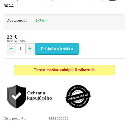
popis
Dostupnosť
3-7 dní
23 €
18 €
bez DPH
Pridať do košíka
Tento mesiac zakúpili 6 zákazníci.
Ochrana
kupujúcého
Číslo produktu:
9932003653