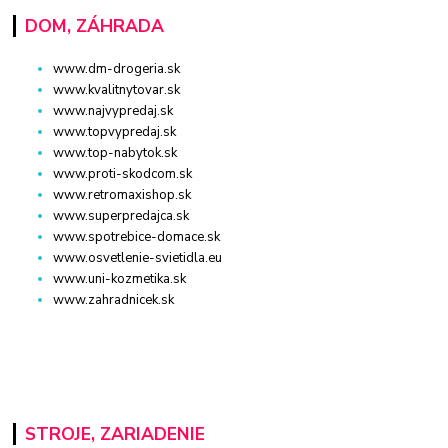
DOM, ZÁHRADA
www.dm-drogeria.sk
www.kvalitnytovar.sk
www.najvypredaj.sk
www.topvypredaj.sk
www.top-nabytok.sk
www.proti-skodcom.sk
www.retromaxishop.sk
www.superpredajca.sk
www.spotrebice-domace.sk
www.osvetlenie-svietidla.eu
www.uni-kozmetika.sk
www.zahradnicek.sk
STROJE, ZARIADENIE