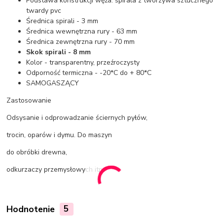
Podstawa konstrukcji węża: spirala z tworzywa sztucznego
twardy pvc
Średnica spirali - 3 mm
Średnica wewnętrzna rury - 63 mm
Średnica zewnętrzna rury - 70 mm
Skok spirali - 8 mm
Kolor - transparentny, przeźroczysty
Odporność termiczna - -20*C do + 80*C
SAMOGASZĄCY
Zastosowanie
Odsysanie i odprowadzanie ściernych pyłów,
trocin, oparów i dymu. Do maszyn
do obróbki drewna,
odkurzaczy przemysłowych itp.
Hodnotenie
5