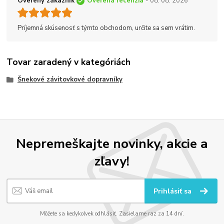
Overený zákazník
Overená recenzia
- 08. 08. 2026
Príjemná skúsenosť s týmto obchodom, určite sa sem vrátim.
Tovar zaradený v kategóriách
Šnekové závitovkové dopravníky
Nepremeškajte novinky, akcie a
zľavy!
Prihlásiť sa
Môžete sa kedykoľvek odhlásiť. Zasielame raz za 14 dní.