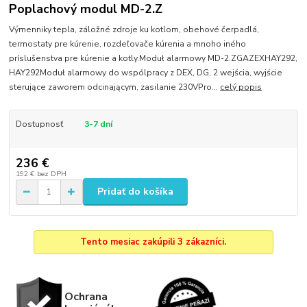
Poplachový modul MD-2.Z
Výmenniky tepla, záložné zdroje ku kotlom, obehové čerpadlá,
termostaty pre kúrenie, rozdeľovače kúrenia a mnoho iného
príslušenstva pre kúrenie a kotly.Moduł alarmowy MD-2.ZGAZEXHAY292,
HAY292Moduł alarmowy do wspólpracy z DEX, DG, 2 wejścia, wyjście
sterujące zaworem odcinającym, zasilanie 230VPro...
celý popis
Dostupnosť
3-7 dní
236 €
192 €
bez DPH
Pridať do košíka
Tento mesiac zakúpili 3 zákazníci.
Ochrana