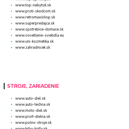
www.top-nabytok.sk
www.proti-skodcom.sk
www.retromaxishop.sk
www.superpredajca.sk
www.spotrebice-domace.sk
www.osvetlenie-svietidla.eu
www.uni-kozmetika.sk
www.zahradnicek.sk
STROJE, ZARIADENIE
www.auto-diel.sk
www.auto-techna.sk
www.moto-diel.sk
www.profi-dielna.sk
www.polno-stroje.sk
www.krby-kotly.sk