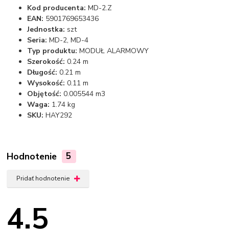
Kod producenta:
MD-2.Z
EAN:
5901769653436
Jednostka:
szt
Seria:
MD-2, MD-4
Typ produktu:
MODUŁ ALARMOWY
Szerokość:
0.24 m
Długość:
0.21 m
Wysokość:
0.11 m
Objętość:
0.005544 m3
Waga:
1.74 kg
SKU:
HAY292
Hodnotenie
5
Pridať hodnotenie
4.5