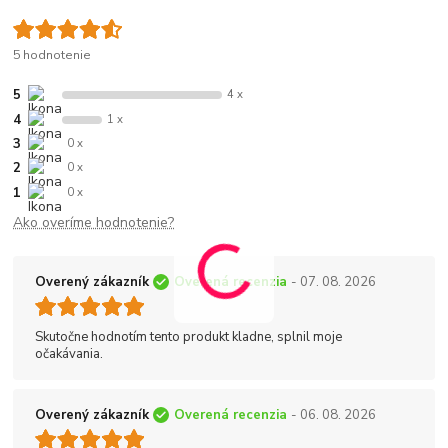
5 hodnotenie
5
4 x
4
1 x
3
0 x
2
0 x
1
0 x
Ako overíme hodnotenie?
Overený zákazník
Overená recenzia
- 07. 08. 2026
Skutočne hodnotím tento produkt kladne, splnil moje
očakávania.
Overený zákazník
Overená recenzia
- 06. 08. 2026