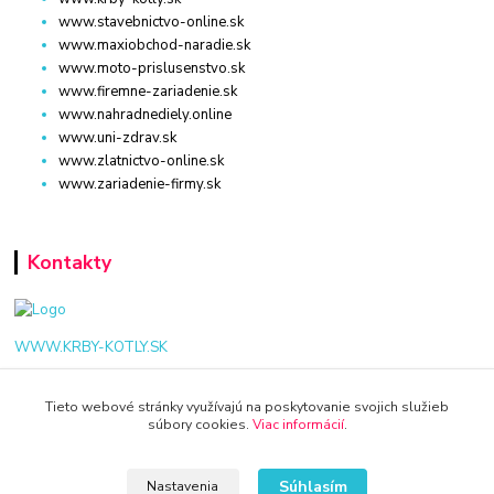
www.stavebnictvo-online.sk
www.maxiobchod-naradie.sk
www.moto-prislusenstvo.sk
www.firemne-zariadenie.sk
www.nahradnediely.online
www.uni-zdrav.sk
www.zlatnictvo-online.sk
www.zariadenie-firmy.sk
Kontakty
WWW.KRBY-KOTLY.SK
Tieto webové stránky využívajú na poskytovanie svojich služieb
súbory cookies.
Viac informácií
.
info@krby-kotly.sk
Súhlasím
Nastavenia