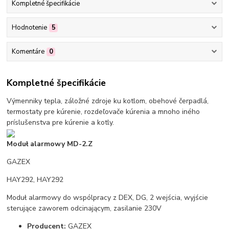
Kompletné špecifikácie
Hodnotenie
5
Komentáre
0
Kompletné špecifikácie
Výmenniky tepla, záložné zdroje ku kotlom, obehové čerpadlá,
termostaty pre kúrenie, rozdeľovače kúrenia a mnoho iného
príslušenstva pre kúrenie a kotly.
Moduł alarmowy MD-2.Z
GAZEX
HAY292, HAY292
Moduł alarmowy do wspólpracy z DEX, DG, 2 wejścia, wyjście
sterujące zaworem odcinającym, zasilanie 230V
Producent:
GAZEX