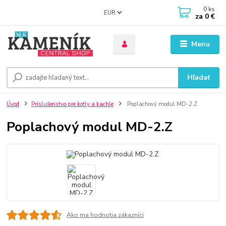
0
ks
EUR
za
0 €
Menu
Hľadať
Úvod
Príslušenstvo pre kotly a kachle
Poplachový modul MD-2.Z
Poplachový modul MD-2.Z
Ako ma hodnotia zákazníci