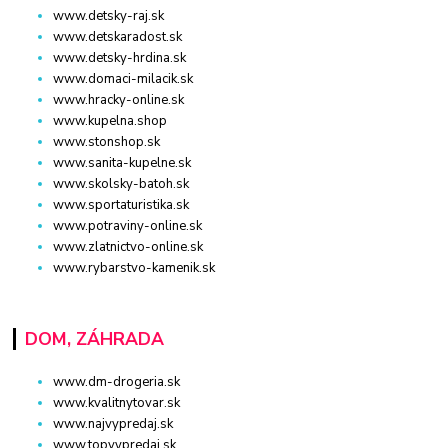
www.detsky-raj.sk
www.detskaradost.sk
www.detsky-hrdina.sk
www.domaci-milacik.sk
www.hracky-online.sk
www.kupelna.shop
www.stonshop.sk
www.sanita-kupelne.sk
www.skolsky-batoh.sk
www.sportaturistika.sk
www.potraviny-online.sk
www.zlatnictvo-online.sk
www.rybarstvo-kamenik.sk
DOM, ZÁHRADA
www.dm-drogeria.sk
www.kvalitnytovar.sk
www.najvypredaj.sk
www.topvypredaj.sk