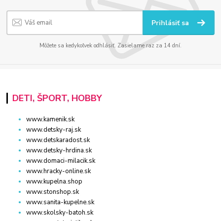
Prihlásiť sa
Môžete sa kedykoľvek odhlásiť. Zasielame raz za 14 dní.
DETI, ŠPORT, HOBBY
www.kamenik.sk
www.detsky-raj.sk
www.detskaradost.sk
www.detsky-hrdina.sk
www.domaci-milacik.sk
www.hracky-online.sk
www.kupelna.shop
www.stonshop.sk
www.sanita-kupelne.sk
www.skolsky-batoh.sk