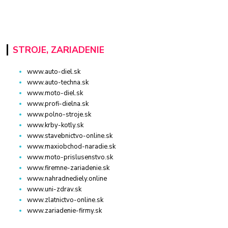
STROJE, ZARIADENIE
www.auto-diel.sk
www.auto-techna.sk
www.moto-diel.sk
www.profi-dielna.sk
www.polno-stroje.sk
www.krby-kotly.sk
www.stavebnictvo-online.sk
www.maxiobchod-naradie.sk
www.moto-prislusenstvo.sk
www.firemne-zariadenie.sk
www.nahradnediely.online
www.uni-zdrav.sk
www.zlatnictvo-online.sk
www.zariadenie-firmy.sk