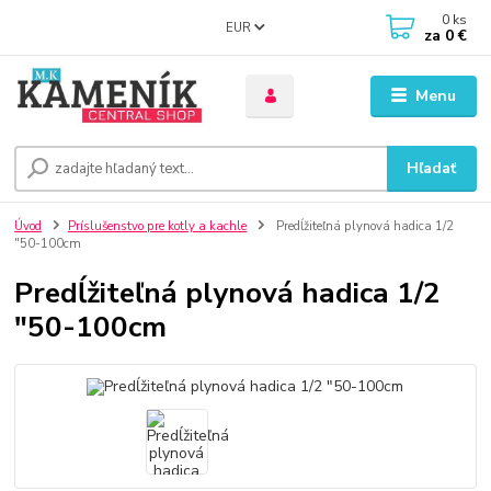
0
ks
EUR
za
0 €
Menu
Hľadať
Úvod
Príslušenstvo pre kotly a kachle
Predĺžiteľná plynová hadica 1/2
"50-100cm
Predĺžiteľná plynová hadica 1/2
"50-100cm