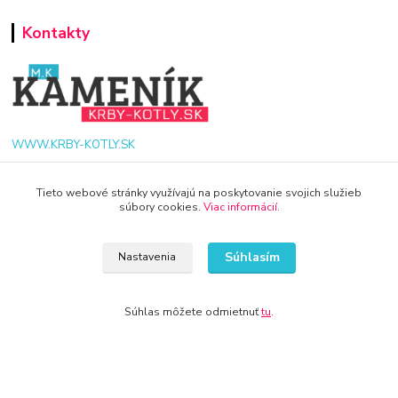
Kontakty
WWW.KRBY-KOTLY.SK
Tieto webové stránky využívajú na poskytovanie svojich služieb
súbory cookies.
Viac informácií
.
info@krby-kotly.sk
Súhlasím
Nastavenia
Súhlas môžete odmietnuť
tu
.
© 2024 Všetky práva vyhradené KAMENIK.SK
Vytvorené na
Eshop-rychlo.sk