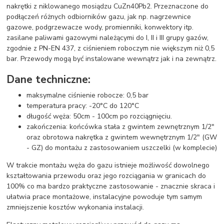
nakrętki z niklowanego mosiądzu CuZn40Pb2. Przeznaczone do
podłączeń różnych odbiorników gazu, jak np. nagrzewnice
gazowe, podgrzewacze wody, promienniki, konwektory itp.
zasilane paliwami gazowymi należącymi do I, II i III grupy gazów,
zgodnie z PN-EN 437, z ciśnieniem roboczym nie większym niż 0,5
bar. Przewody mogą być instalowane wewnątrz jak i na zewnątrz.
Dane techniczne:
maksymalne ciśnienie robocze: 0,5 bar
temperatura pracy: -20°C do 120°C
długość węża: 50cm - 100cm po rozciągnięciu.
zakończenia: końcówka stała z gwintem zewnętrznym 1/2"
oraz obrotowa nakrętka z gwintem wewnętrznym 1/2" (GW
- GZ) do montażu z zastosowaniem uszczelki (w komplecie)
W trakcie montażu węża do gazu istnieje możliwość dowolnego
kształtowania przewodu oraz jego rozciągania w granicach do
100% co ma bardzo praktyczne zastosowanie - znacznie skraca i
ułatwia prace montażowe, instalacyjne powoduje tym samym
zmniejszenie kosztów wykonania instalacji.