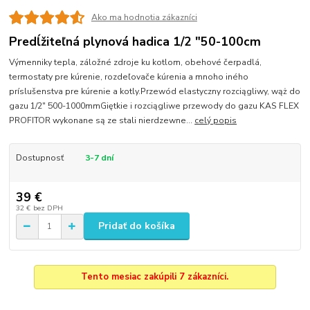
Ako ma hodnotia zákazníci
Predĺžiteľná plynová hadica 1/2 "50-100cm
Výmenniky tepla, záložné zdroje ku kotlom, obehové čerpadlá,
termostaty pre kúrenie, rozdeľovače kúrenia a mnoho iného
príslušenstva pre kúrenie a kotly.Przewód elastyczny rozciągliwy, wąż do
gazu 1/2" 500-1000mmGiętkie i rozciągliwe przewody do gazu KAS FLEX
PROFITOR wykonane są ze stali nierdzewne...
celý popis
Dostupnosť
3-7 dní
39 €
32 €
bez DPH
Pridať do košíka
Tento mesiac zakúpili 7 zákazníci.