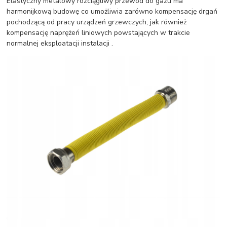
Elastyczny metalowy rozciągliwy przewód do gazu ma
harmonijkową budowę co umożliwia zarówno kompensację drgań
pochodzącą od pracy urządzeń grzewczych, jak również
kompensację naprężeń liniowych powstających w trakcie
normalnej eksploatacji instalacji .