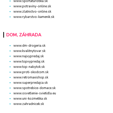
www.sportaturistika.sk
www.potraviny-online.sk
www.zlatnictvo-online.sk
www.rybarstvo-kamenik.sk
DOM, ZÁHRADA
www.dm-drogeria.sk
www.kvalitnytovar.sk
www.najvypredaj.sk
www.topvypredaj.sk
www.top-nabytok.sk
www.proti-skodcom.sk
www.retromaxishop.sk
www.superpredajca.sk
www.spotrebice-domace.sk
www.osvetlenie-svietidla.eu
www.uni-kozmetika.sk
www.zahradnicek.sk