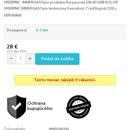
SREBRNY , IMMERGASOpis produktu:Rura prosta DN 60 1MB KOLOR
SREBRNY, IMMERGASOpis techniczny:Szerokość:7 cmDługość:100 c...
celý popis
Dostupnosť
3-7 dní
28 €
23 €
bez DPH
Pridať do košíka
Tento mesiac zakúpili 9 zákazníci.
Ochrana
kupujúcého
Číslo produktu:
9865596335