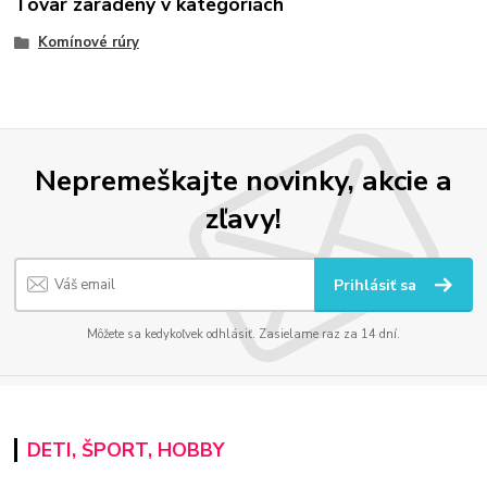
Tovar zaradený v kategóriách
Komínové rúry
Nepremeškajte novinky, akcie a
zľavy!
Prihlásiť sa
Môžete sa kedykoľvek odhlásiť. Zasielame raz za 14 dní.
DETI, ŠPORT, HOBBY