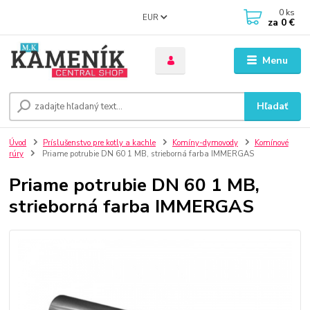
0
ks
EUR
za
0 €
Menu
Hľadať
Úvod
Príslušenstvo pre kotly a kachle
Komíny-dymovody
Komínové
rúry
Priame potrubie DN 60 1 MB, strieborná farba IMMERGAS
Priame potrubie DN 60 1 MB,
strieborná farba IMMERGAS