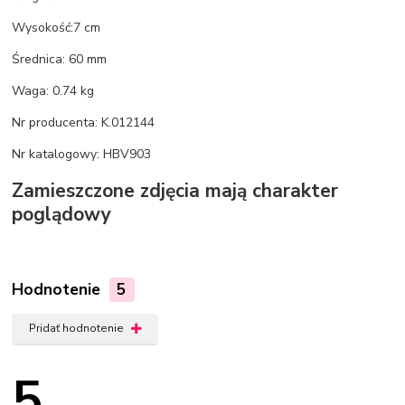
Wysokość:7 cm
Średnica: 60 mm
Waga: 0.74 kg
Nr producenta: K.012144
Nr katalogowy: HBV903
Zamieszczone zdjęcia mają charakter
poglądowy
Hodnotenie
5
Pridať hodnotenie
5