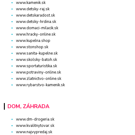
www.kamenik.sk
www.detsky-raj.sk
www.detskaradost.sk
www.detsky-hrdina.sk
www.domaci-milacik.sk
www.hracky-online.sk
www.kupelna.shop
www.stonshop.sk
www.sanita-kupelne.sk
www.skolsky-batoh.sk
www.sportaturistika.sk
www.potraviny-online.sk
www.zlatnictvo-online.sk
www.rybarstvo-kamenik.sk
DOM, ZÁHRADA
www.dm-drogeria.sk
www.kvalitnytovar.sk
www.najvypredaj.sk