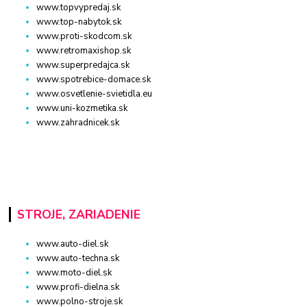
www.topvypredaj.sk
www.top-nabytok.sk
www.proti-skodcom.sk
www.retromaxishop.sk
www.superpredajca.sk
www.spotrebice-domace.sk
www.osvetlenie-svietidla.eu
www.uni-kozmetika.sk
www.zahradnicek.sk
STROJE, ZARIADENIE
www.auto-diel.sk
www.auto-techna.sk
www.moto-diel.sk
www.profi-dielna.sk
www.polno-stroje.sk