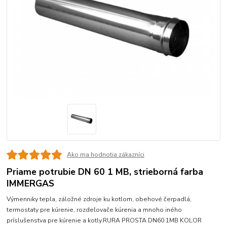
Ako ma hodnotia zákazníci
Priame potrubie DN 60 1 MB, strieborná farba
IMMERGAS
Výmenniky tepla, záložné zdroje ku kotlom, obehové čerpadlá,
termostaty pre kúrenie, rozdeľovače kúrenia a mnoho iného
príslušenstva pre kúrenie a kotly.RURA PROSTA DN60 1MB KOLOR