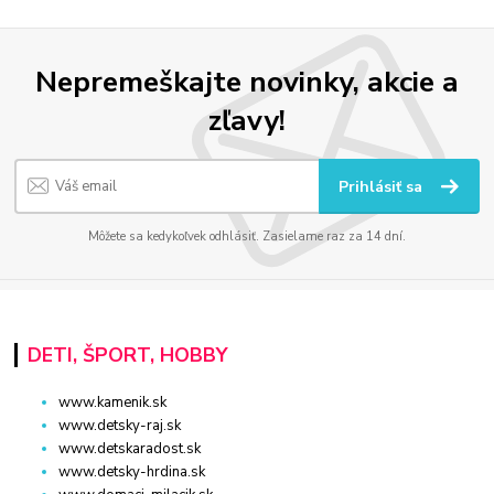
Nepremeškajte novinky, akcie a
zľavy!
Prihlásiť sa
Môžete sa kedykoľvek odhlásiť. Zasielame raz za 14 dní.
DETI, ŠPORT, HOBBY
www.kamenik.sk
www.detsky-raj.sk
www.detskaradost.sk
www.detsky-hrdina.sk