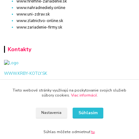
www.firemne-zariadenie.sk
www.nahradnediely.online
www.uni-zdrav.sk
www.zlatnictvo-online.sk
www.zariadenie-firmy.sk
Kontakty
WWW.KRBY-KOTLY.SK
Tieto webové stránky využívajú na poskytovanie svojich služieb
súbory cookies.
Viac informácií
.
info@krby-kotly.sk
Súhlasím
Nastavenia
Súhlas môžete odmietnuť
tu
.