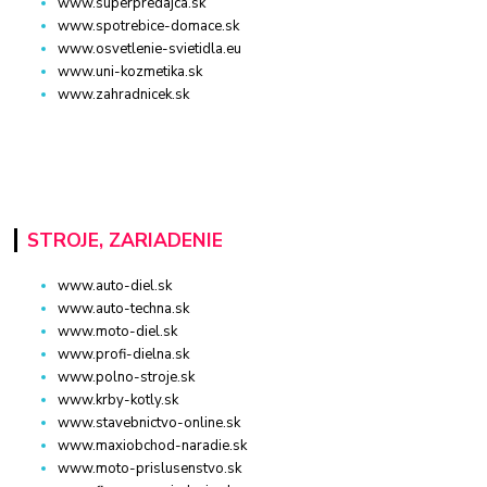
www.superpredajca.sk
www.spotrebice-domace.sk
www.osvetlenie-svietidla.eu
www.uni-kozmetika.sk
www.zahradnicek.sk
STROJE, ZARIADENIE
www.auto-diel.sk
www.auto-techna.sk
www.moto-diel.sk
www.profi-dielna.sk
www.polno-stroje.sk
www.krby-kotly.sk
www.stavebnictvo-online.sk
www.maxiobchod-naradie.sk
www.moto-prislusenstvo.sk