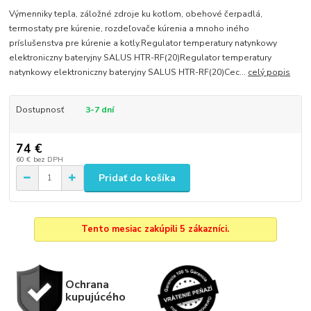
Výmenniky tepla, záložné zdroje ku kotlom, obehové čerpadlá,
termostaty pre kúrenie, rozdeľovače kúrenia a mnoho iného
príslušenstva pre kúrenie a kotly.Regulator temperatury natynkowy
elektroniczny bateryjny SALUS HTR-RF(20)Regulator temperatury
natynkowy elektroniczny bateryjny SALUS HTR-RF(20)Cec...
celý popis
Dostupnosť
3-7 dní
74 €
60 €
bez DPH
Pridať do košíka
Tento mesiac zakúpili 5 zákazníci.
Ochrana
kupujúcého