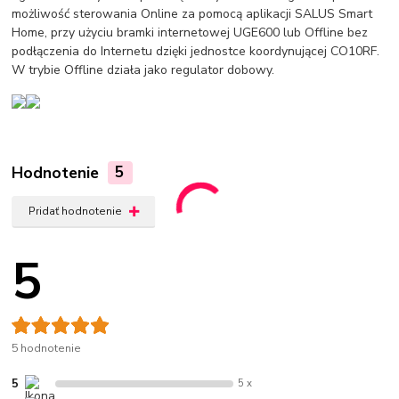
możliwość sterowania Online za pomocą aplikacji SALUS Smart
Home, przy użyciu bramki internetowej UGE600 lub Offline bez
podłączenia do Internetu dzięki jednostce koordynującej CO10RF.
W trybie Offline działa jako regulator dobowy.
Hodnotenie
5
Pridať hodnotenie
5
5 hodnotenie
5
5 x