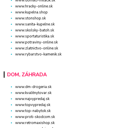
www.domaci-milacik.sk
www.hracky-online.sk
www.kupelna.shop
www.stonshop.sk
www.sanita-kupelne.sk
www.skolsky-batoh.sk
www.sportaturistika.sk
www.potraviny-online.sk
www.zlatnictvo-online.sk
www.rybarstvo-kamenik.sk
DOM, ZÁHRADA
www.dm-drogeria.sk
www.kvalitnytovar.sk
www.najvypredaj.sk
www.topvypredaj.sk
www.top-nabytok.sk
www.proti-skodcom.sk
www.retromaxishop.sk