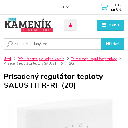
0
ks
EUR
za
0 €
Menu
Hľadať
Úvod
Príslušenstvo pre kotly a kachle
Termostaty - regulátory teploty
Prisadený regulátor teploty SALUS HTR-RF (20)
Prisadený regulátor teploty
SALUS HTR-RF (20)