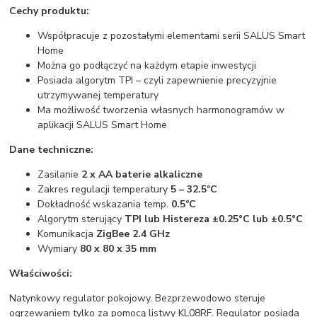
Cechy produktu:
Współpracuje z pozostałymi elementami serii SALUS Smart
Home
Można go podłączyć na każdym etapie inwestycji
Posiada algorytm TPI – czyli zapewnienie precyzyjnie
utrzymywanej temperatury
Ma możliwość tworzenia własnych harmonogramów w
aplikacji SALUS Smart Home
Dane techniczne:
Zasilanie
2 x AA baterie alkaliczne
Zakres regulacji temperatury
5 – 32.5ºC
Dokładność wskazania temp.
0.5ºC
Algorytm sterujący
TPI lub Histereza ±0.25°C lub ±0.5°C
Komunikacja
ZigBee 2.4 GHz
Wymiary
80 x 80 x 35 mm
Właściwości:
Natynkowy regulator pokojowy. Bezprzewodowo steruje
ogrzewaniem tylko za pomocą listwy KL08RF. Regulator posiada