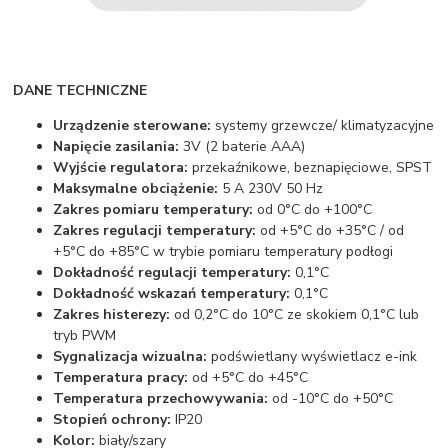
DANE TECHNICZNE
Urządzenie sterowane:
systemy grzewcze/ klimatyzacyjne
Napięcie zasilania:
3V (2 baterie AAA)
Wyjście regulatora:
przekaźnikowe, beznapięciowe, SPST
Maksymalne obciążenie:
5 A 230V 50 Hz
Zakres pomiaru temperatury:
od 0°C do +100°C
Zakres regulacji temperatury:
od +5°C do +35°C / od
+5°C do +85°C w trybie pomiaru temperatury podłogi
Dokładność regulacji temperatury:
0,1°C
Dokładność wskazań temperatury:
0,1°C
Zakres histerezy:
od 0,2°C do 10°C ze skokiem 0,1°C lub
tryb PWM
Sygnalizacja wizualna:
podświetlany wyświetlacz e-ink
Temperatura pracy:
od +5°C do +45°C
Temperatura przechowywania:
od -10°C do +50°C
Stopień ochrony:
IP20
Kolor:
biały/szary