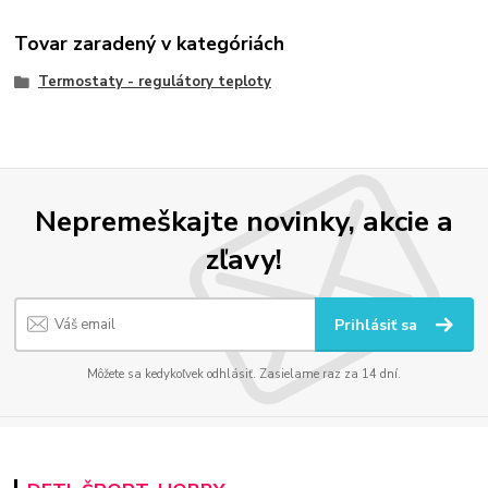
Tovar zaradený v kategóriách
Termostaty - regulátory teploty
Nepremeškajte novinky, akcie a
zľavy!
Prihlásiť sa
Môžete sa kedykoľvek odhlásiť. Zasielame raz za 14 dní.