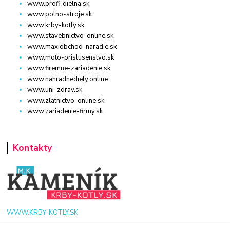
www.profi-dielna.sk
www.polno-stroje.sk
www.krby-kotly.sk
www.stavebnictvo-online.sk
www.maxiobchod-naradie.sk
www.moto-prislusenstvo.sk
www.firemne-zariadenie.sk
www.nahradnediely.online
www.uni-zdrav.sk
www.zlatnictvo-online.sk
www.zariadenie-firmy.sk
Kontakty
WWW.KRBY-KOTLY.SK