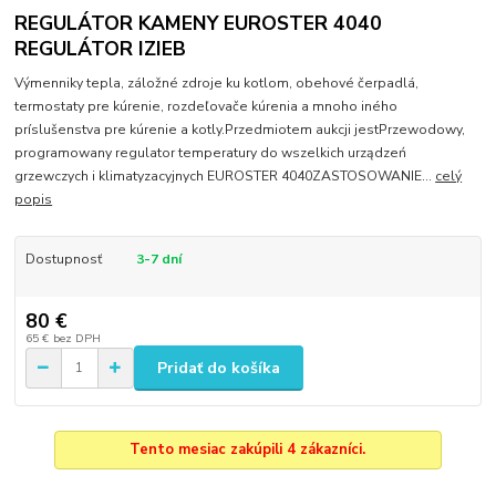
REGULÁTOR KAMENY EUROSTER 4040
REGULÁTOR IZIEB
Výmenniky tepla, záložné zdroje ku kotlom, obehové čerpadlá,
termostaty pre kúrenie, rozdeľovače kúrenia a mnoho iného
príslušenstva pre kúrenie a kotly.Przedmiotem aukcji jestPrzewodowy,
programowany regulator temperatury do wszelkich urządzeń
grzewczych i klimatyzacyjnych EUROSTER 4040ZASTOSOWANIE...
celý
popis
Dostupnosť
3-7 dní
80 €
65 €
bez DPH
Pridať do košíka
Tento mesiac zakúpili 4 zákazníci.