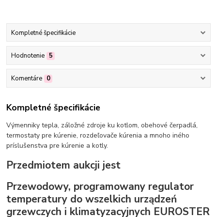
Kompletné špecifikácie
Hodnotenie
5
Komentáre
0
Kompletné špecifikácie
Výmenniky tepla, záložné zdroje ku kotlom, obehové čerpadlá,
termostaty pre kúrenie, rozdeľovače kúrenia a mnoho iného
príslušenstva pre kúrenie a kotly.
Przedmiotem aukcji jest
Przewodowy, programowany regulator
temperatury do wszelkich urządzeń
grzewczych i klimatyzacyjnych EUROSTER