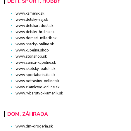
DETI, ŠPORT, HOBBY
www.kamenik.sk
www.detsky-raj.sk
www.detskaradost.sk
www.detsky-hrdina.sk
www.domaci-milacik.sk
www.hracky-online.sk
www.kupelna.shop
www.stonshop.sk
www.sanita-kupelne.sk
www.skolsky-batoh.sk
www.sportaturistika.sk
www.potraviny-online.sk
www.zlatnictvo-online.sk
www.rybarstvo-kamenik.sk
DOM, ZÁHRADA
www.dm-drogeria.sk