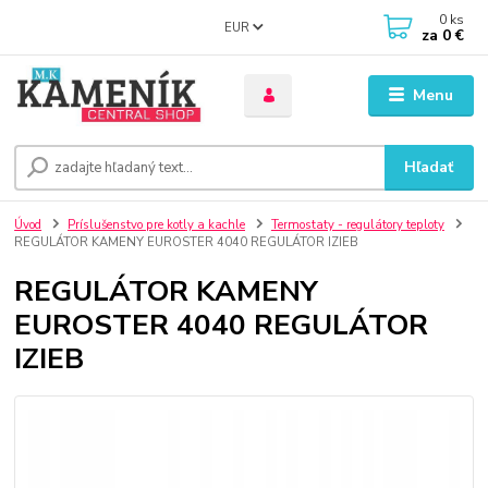
0
ks
EUR
za
0 €
Menu
Hľadať
Úvod
Príslušenstvo pre kotly a kachle
Termostaty - regulátory teploty
REGULÁTOR KAMENY EUROSTER 4040 REGULÁTOR IZIEB
REGULÁTOR KAMENY
EUROSTER 4040 REGULÁTOR
IZIEB