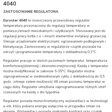
4040
ZASTOSOWANIE REGULATORA
Euroster 4040
to nowoczesny przewodowy regulator
temperatury przeznaczony do regulacji temperatury w
pomieszczeniach mieszkalnych i użytkowych. Stosowany jest do
regulacji pracy kotła c.o. i innych elementów instalacji grzewczej.
Steruje urządzeniami elektrycznymi, ogrzewaniem podłogowym i
klimatyzacją. Zastosowany w regulatorze czujnik pozwala na
odczyt i programowanie temperatury z dokładnością 0,1°C.
Regulator pracuje w dwóch poziomach temperatur: temperaturze
komfortowej(dziennej) i ekonomicznej(nocnej). Każdą z temperatur
można modyfikować w zakresie 5-35°C. Regulator można
zaprogramować w siedmiodniowym cyklu z dokładnością do 0,5
godz., istnieje zatem możliwość 48 zmian poziomu temperatur w
ciągu doby. Regulator umożliwia zaprogramowanie różnych stref
czasowych na każdy z dni tygodnia.
Regulator posiada monochromatyczny wyświetlacz w technologii
e-ink, który pobiera energię wyłącznie w przypadku zmian na
ekranie. Wyświetlacz posiada znakomity kontrast oraz czujnik