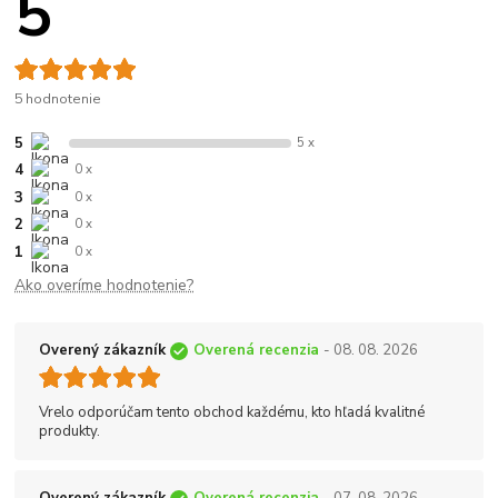
5
5 hodnotenie
5
5 x
4
0 x
3
0 x
2
0 x
1
0 x
Ako overíme hodnotenie?
Overený zákazník
Overená recenzia
- 08. 08. 2026
Vrelo odporúčam tento obchod každému, kto hľadá kvalitné
produkty.