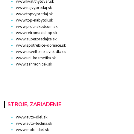
www.kvalitnytovar.sk
www.najvypredaj.sk
www.topvypredaj.sk
www.top-nabytok.sk
www.proti-skodcom.sk
www.retromaxishop.sk
www.superpredajca.sk
www.spotrebice-domace.sk
www.osvetlenie-svietidla.eu
www.uni-kozmetika.sk
www.zahradnicek.sk
STROJE, ZARIADENIE
www.auto-diel.sk
www.auto-techna.sk
www.moto-diel.sk