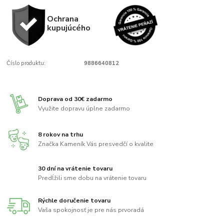
Ochrana
kupujúcého
Číslo produktu:
9886640812
Doprava od 30€ zadarmo
Využite dopravu úplne zadarmo
8 rokov na trhu
Značka Kameník Vás presvedčí o kvalite
30 dní na vrátenie tovaru
Predĺžili sme dobu na vrátenie tovaru
Rýchle doručenie tovaru
Vaša spokojnosť je pre nás prvoradá