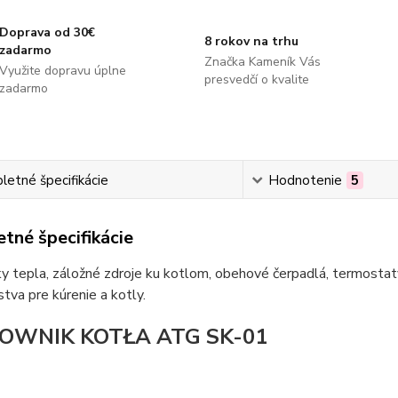
Doprava od 30€
8 rokov na trhu
zadarmo
Značka Kameník Vás
Využite dopravu úplne
presvedčí o kvalite
zadarmo
etné špecifikácie
Hodnotenie
5
tné špecifikácie
 tepla, záložné zdroje ku kotlom, obehové čerpadlá, termostaty
stva pre kúrenie a kotly.
OWNIK KOTŁA ATG SK-01