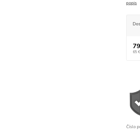
popis
Dos
79
65 
Číslo p