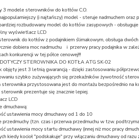
y 3 modele sterowników do kotłów C.O.
najpopularniejszy (i najtańszy) model - steruje nadmuchem ora
 bardziej rozbudowany model do kotłów zasypowych - obsługuje 
elny wyświetlacz LCD
 sterownik do kotłów z podajnikiem ślimakowym, obsługa dwóch 
cznie dobiera moc nadmuchu i przerwy pracy podajnika w zależn
ach konkurencji w tej półce cenowej!!!
 DOTYCZY STEROWNIKA DO KOTŁA ATG SK-02
 objęty jest 3 letnią gwarancją - dzięki zastosowaniu półprzew
owaniu szybko zużywających się przekaźników żywotność sterown
sterownika przystosowana jest do montażu bezpośrednio na k
sterownik prezentuje się znacznie lepiej.
acz LCD
e dmuchawą:
ość ustawienia mocy dmuchawy od 1 do 10
e przedmuchy (tzn. czas i przerwa przedmuchu w tzw. podtrzymani
ść ustawienia mocy startu dmuchawy (innej niż moc pracy dmucha
h kiedy kocioł "podskakuje" przy włączaniu dmuchawy od razu z