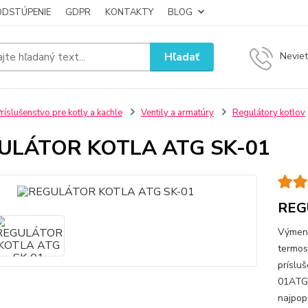
ODSTÚPENIE
GDPR
KONTAKTY
BLOG
Hľadať
Neviet
ríslušenstvo pre kotly a kachle
Ventily a armatúry
Regulátory kotlov
ULÁTOR KOTLA ATG SK-01
REG
Výmenn
termos
príslu
01ATG 
najpop