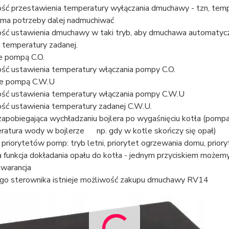
ść przestawienia temperatury wyłączania dmuchawy - tzn, tempe
e ma potrzeby dalej nadmuchiwać
ść ustawienia dmuchawy w taki tryb, aby dmuchawa automatyczni
" temperatury zadanej.
e pompą C.O.
ość ustawienia temperatury włączania pompy C.O.
e pompą C.W.U
ość ustawienia temperatury włączania pompy C.W.U
ość ustawienia temperatury zadanej C.W.U.
 zapobiegająca wychładzaniu bojlera po wygaśnięciu kotła (pompa 
eratura wody w bojlerze np. gdy w kotle skończy się opał)
 priorytetów pomp: tryb letni, priorytet ogrzewania domu, priory
funkcja dokładania opału do kotła - jednym przyciskiem moż
gwarancja
go sterownika istnieje możliwość zakupu dmuchawy RV14