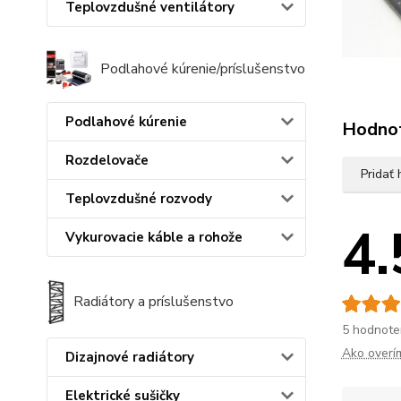
Teplovzdušné ventilátory
Podlahové kúrenie/príslušenstvo
Podlahové kúrenie
Hodno
Rozdelovače
Pridať
Teplovzdušné rozvody
4.
Vykurovacie káble a rohože
Radiátory a príslušenstvo
5 hodnote
Ako overí
Dizajnové radiátory
Elektrické sušičky