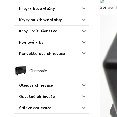
Sterowni
Krby-krbové vložky
Kryty na krbové vložky
Krby - príslušenstvo
Plynové krby
Konvektorové ohrievače
Ohrievače
Olejové ohrievače
Ostatné ohrievače
Sálavé ohrievače