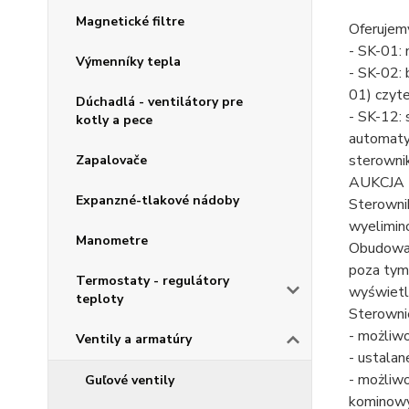
Magnetické filtre
Oferujem
- SK-01: 
Výmenníky tepla
- SK-02:
01) czyt
Dúchadlá - ventilátory pre
- SK-12:
kotly a pece
automaty
sterownik
Zapalovače
AUKCJA
Expanzné-tlakové nádoby
Sterownik
wyelimin
Manometre
Obudowa 
poza tym 
Termostaty - regulátory
wyświetl
teploty
Sterowni
- możliw
Ventily a armatúry
- ustalan
- możliwo
Guľové ventily
kominowyc