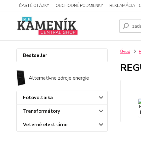
ČASTÉ OTÁZKY
OBCHODNÉ PODMIENKY
REKLAMÁCIA - 
Úvod
P
Bestseller
REG
Alternatívne zdroje energie
Fotovoltaika
Transformátory
Veterné elektrárne