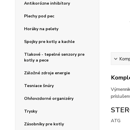
Antikorózne inhibítory
Plechy pod pec
Horáky na pelety
Spojky pre kotly a kachle
Tlakové - tepelné senzory pre
Kompl
kotly a pece
Záložné zdroje energie
Komple
Tesniace šnúry
Výmenniky
príslušen
Ohňovzdorné organizéry
STER
Trysky
ATG
Zásobníky pre kotly