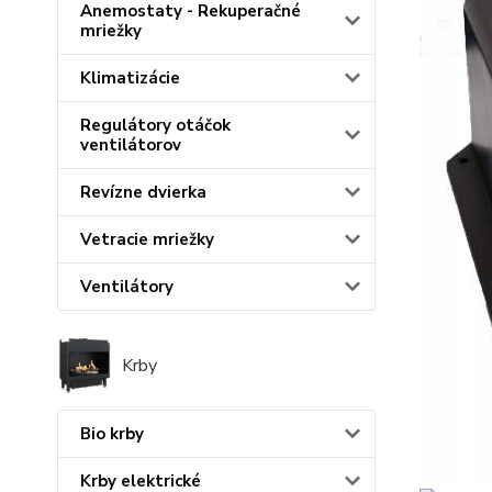
Anemostaty - Rekuperačné
mriežky
Klimatizácie
Regulátory otáčok
ventilátorov
Revízne dvierka
Vetracie mriežky
Ventilátory
Krby
Bio krby
Krby elektrické