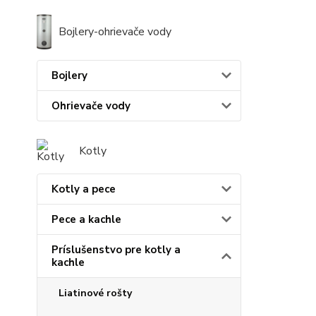
Bojlery-ohrievače vody
Bojlery
Ohrievače vody
Kotly
Kotly a pece
Pece a kachle
Príslušenstvo pre kotly a
kachle
Liatinové rošty