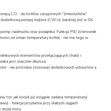
z pompą C.O. - do kotłów zasypowych "śmieciuchów"
dodatkową pompę bojlera (C.W.U), bardziej (niż w SK-
pomp, nadmuchu oraz podajnika. Funkcja PID (sterownik
ości od zmian temperatury kotła) - nie ma tego w
odnikowych elementów przełączających (traki) i
ika jest znacznie dłuższa.
otle - nie potrzeba stosować dodatkowych uchwytów a
u tzn. jak kocioł już osiągnie zadaną temperaturę)
wy) - funkcja przydatna przy słabych ciągach
 dużej mocy.