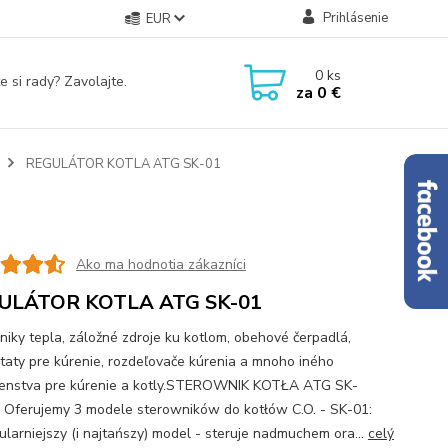
Prihlásenie
EUR
0
ks
e si rady? Zavolajte.
za
0 €
REGULÁTOR KOTLA ATG SK-01
Ako ma hodnotia zákazníci
ULÁTOR KOTLA ATG SK-01
iky tepla, záložné zdroje ku kotlom, obehové čerpadlá,
taty pre kúrenie, rozdeľovače kúrenia a mnoho iného
šenstva pre kúrenie a kotly.STEROWNIK KOTŁA ATG SK-
Oferujemy 3 modele sterowników do kotłów C.O. - SK-01:
ularniejszy (i najtańszy) model - steruje nadmuchem ora...
celý