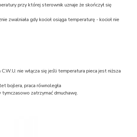
ratury przy której sterownik uznaje że skończył się
e zwalniała gdy kocioł osiąga temperaturę - kocioł nie
C.W.U. nie włącza się jeśli temperatura pieca jest niższa
tet bojlera, praca równoległa
emy tymczasowo zatrzymać dmuchawę.