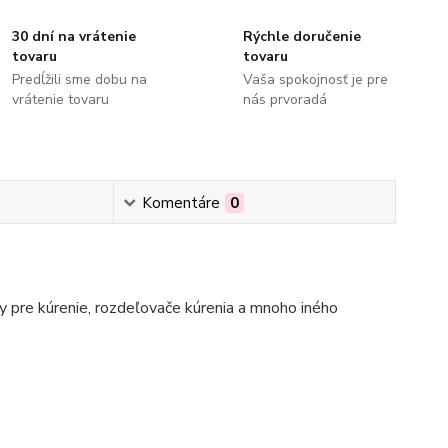
30 dní na vrátenie
Rýchle doručenie
tovaru
tovaru
Predĺžili sme dobu na
Vaša spokojnosť je pre
vrátenie tovaru
nás prvoradá
Komentáre
0
 pre kúrenie, rozdeľovače kúrenia a mnoho iného