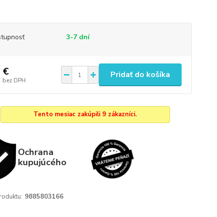
tupnosť
3-7 dní
 €
Pridať do košíka
€
bez DPH
Tento mesiac zakúpili 9 zákazníci.
Ochrana
kupujúcého
roduktu:
9885803166