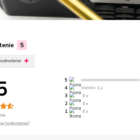
tenie
5
 hodnotenie
5
5
4
1 x
3
0 x
2
0 x
1
0 x
nie
me hodnotenie?