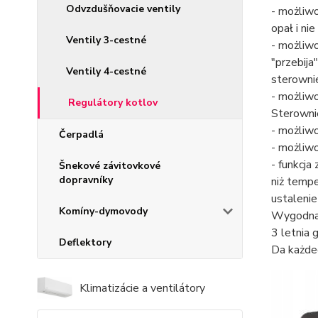
Odvzdušňovacie ventily
- możliwo
opał i ni
Ventily 3-cestné
- możliwo
"przebija
Ventily 4-cestné
sterowni
- możliw
Regulátory kotlov
Sterowni
- możliw
Čerpadlá
- możliw
- funkcja
Šnekové závitovkové
dopravníky
niż temp
ustalenie
Komíny-dymovody
Wygodna 
3 letnia 
Deflektory
Da każde
Klimatizácie a ventilátory