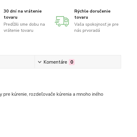
30 dní na vrátenie
Rýchle doručenie
tovaru
tovaru
Predĺžili sme dobu na
Vaša spokojnosť je pre
vrátenie tovaru
nás prvoradá
Komentáre
0
 pre kúrenie, rozdeľovače kúrenia a mnoho iného