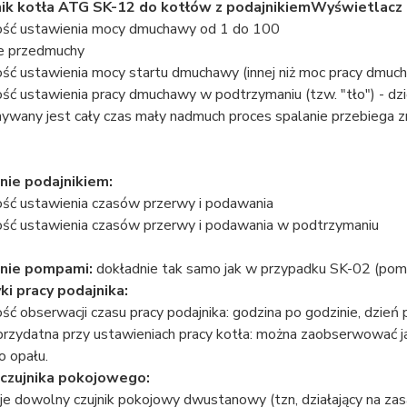
ik kotła ATG SK-12 do kotłów z podajnikiem
Wyświetlacz
ość ustawienia mocy dmuchawy od 1 do 100
ne przedmuchy
ość ustawienia mocy startu dmuchawy (innej niż moc pracy dmuc
ść ustawienia pracy dmuchawy w podtrzymaniu (tzw. "tło") - dz
wany jest cały czas mały nadmuch proces spalanie przebiega zn
nie podajnikiem:
ość ustawienia czasów przerwy i podawania
ość ustawienia czasów przerwy i podawania w podtrzymaniu
nie pompami:
dokładnie tak samo jak w przypadku SK-02 (pompa
ki pracy podajnika:
ść obserwacji czasu pracy podajnika: godzina po godzinie, dzień p
 przydatna przy ustawieniach pracy kotła: można zaobserwować j
o opału.
czujnika pokojowego:
je dowolny czujnik pokojowy dwustanowy (tzn, działający na za