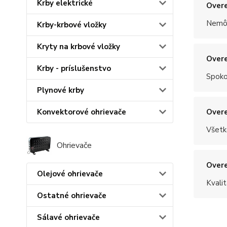
Krby elektrické
Overe
Nemôž
Krby-krbové vložky
Kryty na krbové vložky
Overe
Krby - príslušenstvo
Spoko
Plynové krby
Overe
Konvektorové ohrievače
Všetk
Ohrievače
Overe
Olejové ohrievače
Kvalit
Ostatné ohrievače
Sálavé ohrievače