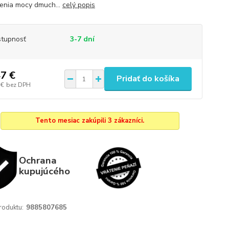
enia mocy dmuch...
celý popis
tupnosť
3-7 dní
7 €
Pridať do košíka
 €
bez DPH
Tento mesiac zakúpili 3 zákazníci.
Ochrana
kupujúcého
roduktu:
9885807685