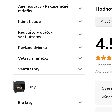
Anemostaty - Rekuperačné
Hodno
mriežky
Pridať
Klimatizácie
Regulátory otáčok
4.
ventilátorov
Revízne dvierka
Vetracie mriežky
5 hodnote
Ventilátory
Ako overí
Krby
Overe
Výbor
Bio krby