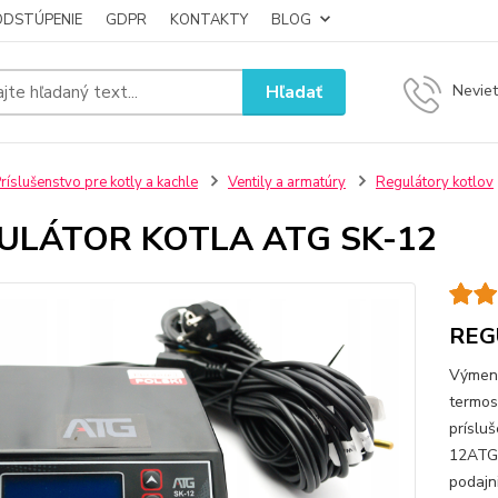
ODSTÚPENIE
GDPR
KONTAKTY
BLOG
Hľadať
Neviet
ríslušenstvo pre kotly a kachle
Ventily a armatúry
Regulátory kotlov
ULÁTOR KOTLA ATG SK-12
REG
Výmenn
termos
príslu
12ATGS
podajn