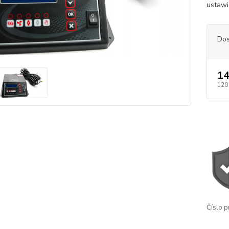
ustawi
Dos
14
120
Číslo p