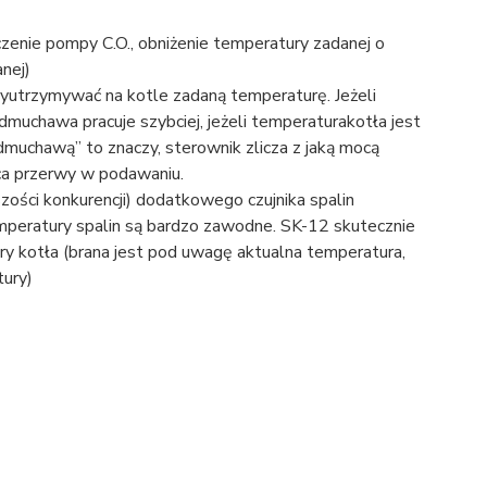
czenie pompy C.O., obniżenie temperatury zadanej o
nej)
yutrzymywać na kotle zadaną temperaturę. Jeżeli
muchawa pracuje szybciej, jeżeli temperaturakotła jest
muchawą” to znaczy, sterownik zlicza z jaką mocą
ca przerwy w podawaniu.
ości konkurencji) dodatkowego czujnika spalin
mperatury spalin są bardzo zawodne. SK-12 skutecznie
ry kotła (brana jest pod uwagę aktualna temperatura,
tury)