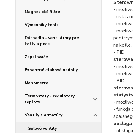
Sterown
- możliw
Magnetické filtre
- ustala
- możliw
Výmenníky tepla
- możliwo
podtrzymy
Dúchadlá - ventilátory pre
kotly a pece
na kotle.
- PID
Zapalovače
sterowa
- możliw
Expanzné-tlakové nádoby
- możliw
- PID
Manometre
sterowa
statysty
Termostaty - regulátory
- możliwo
teploty
- funkcja
Ventily a armatúry
spalaneg
obsługa 
Guľové ventily
- obsługu