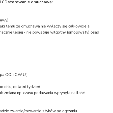
 LCD
sterowanie dmuchawą:
hawy)
ięki temu że dmuchawa nie wyłączy się całkowicie a
acznie lepiej - nie powstaje wilgotny (smołowaty) osad
 C.O. i C.W.U.)
o dniu, ostatni tydzień
ak zmiana np. czasu podawania wpłynęła na ilość
sadzie zwarcie/rozwarcie styków po ogrzaniu