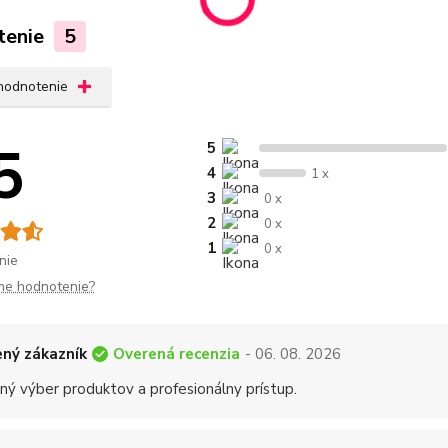
tenie
5
 hodnotenie
5
5
4
1 x
3
0 x
2
0 x
1
0 x
nie
me hodnotenie?
Overená recenzia
ný zákazník
- 06. 08. 2026
ný výber produktov a profesionálny prístup.