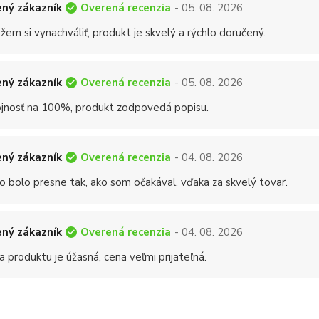
Overená recenzia
ný zákazník
- 05. 08. 2026
em si vynachváliť, produkt je skvelý a rýchlo doručený.
Overená recenzia
ný zákazník
- 05. 08. 2026
jnosť na 100%, produkt zodpovedá popisu.
Overená recenzia
ný zákazník
- 04. 08. 2026
o bolo presne tak, ako som očakával, vďaka za skvelý tovar.
Overená recenzia
ný zákazník
- 04. 08. 2026
a produktu je úžasná, cena veľmi prijateľná.