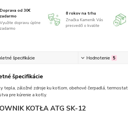
Doprava od 30€
8 rokov na trhu
zadarmo
Značka Kameník Vás
Využite dopravu úplne
presvedčí o kvalite
zadarmo
etné špecifikácie
Hodnotenie
5
tné špecifikácie
 tepla, záložné zdroje ku kotlom, obehové čerpadlá, termostaty
stva pre kúrenie a kotly.
OWNIK KOTŁA ATG SK-12