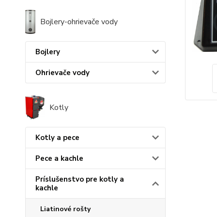
Bojlery-ohrievače vody
Bojlery
Ohrievače vody
Kotly
Kotly a pece
Pece a kachle
Príslušenstvo pre kotly a
kachle
Liatinové rošty