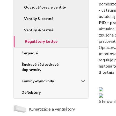
pomieszc
Odvzdušňovacie ventily
- ustalan
ustaloną 
Ventily 3-cestné
PID – pr
aktualna 
Ventily 4-cestné
zbliżona 
pracował
Regulátory kotlov
Opracowa
Čerpadlá
(montowa
reguluje 
Šnekové závitovkové
historia
dopravníky
3 letnia
Komíny-dymovody
Deflektory
Sterowni
Klimatizácie a ventilátory