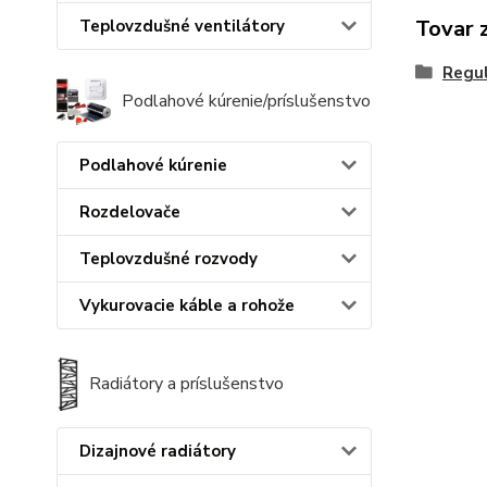
Tovar 
Teplovzdušné ventilátory
Regul
Podlahové kúrenie/príslušenstvo
Podlahové kúrenie
Rozdelovače
Teplovzdušné rozvody
Vykurovacie káble a rohože
Radiátory a príslušenstvo
Dizajnové radiátory