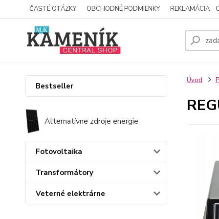
ČASTÉ OTÁZKY
OBCHODNÉ PODMIENKY
REKLAMÁCIA - 
Úvod
P
Bestseller
REG
Alternatívne zdroje energie
Fotovoltaika
Transformátory
Veterné elektrárne