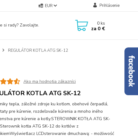
Prihlásenie
EUR
0
ks
e si rady? Zavolajte.
za
0 €
REGULÁTOR KOTLA ATG SK-12
Ako ma hodnotia zákazníci
ULÁTOR KOTLA ATG SK-12
iky tepla, záložné zdroje ku kotlom, obehové čerpadlá,
taty pre kúrenie, rozdeľovače kúrenia a mnoho iného
šenstva pre kúrenie a kotly.STEROWNIK KOTŁA ATG SK-
terownik kotła ATG SK-12 do kotłów z
ikiemWyświetlacz LCDsterowanie dmuchawą: - możliwość