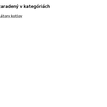
zaradený v kategóriách
átory kotlov