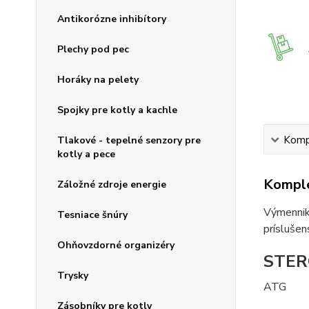
Antikorózne inhibítory
Plechy pod pec
Horáky na pelety
Spojky pre kotly a kachle
Kompl
Tlakové - tepelné senzory pre
kotly a pece
Komple
Záložné zdroje energie
Výmenniky
Tesniace šnúry
príslušen
Ohňovzdorné organizéry
STER
Trysky
ATG
Zásobníky pre kotly