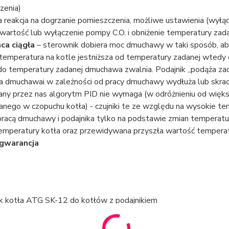
zenia)
a reakcja na dogrzanie pomieszczenia, możliwe ustawienia (wyłą
wartość lub wyłączenie pompy C.O. i obniżenie temperatury zada
aca ciągła
– sterownik dobiera moc dmuchawy w taki sposób, ab
temperatura na kotle jestniższa od temperatury zadanej wtedy d
do temperatury zadanej dmuchawa zwalnia. Podajnik „podąża zad
a dmuchawai w zależności od pracy dmuchawy wydłuża lub skra
ny przez nas algorytm PID nie wymaga (w odróżnieniu od większ
nego w czopuchu kotła) - czujniki te ze względu na wysokie te
pracą dmuchawy i podajnika tylko na podstawie zmian temperatu
 temperatury kotła oraz przewidywana przyszła wartość tempera
 gwarancja
k kotła ATG SK-12 do kotłów z podajnikiem