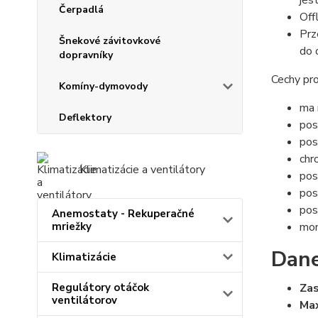
jes
Čerpadlá
Off
Prz
Šnekové závitovkové
do 
dopravníky
Cechy pr
Komíny-dymovody
ma 
Deflektory
pos
pos
chr
Klimatizácie a ventilátory
pos
pos
pos
Anemostaty - Rekuperačné
mriežky
mon
Dane
Klimatizácie
Regulátory otáčok
Zas
ventilátorov
Max