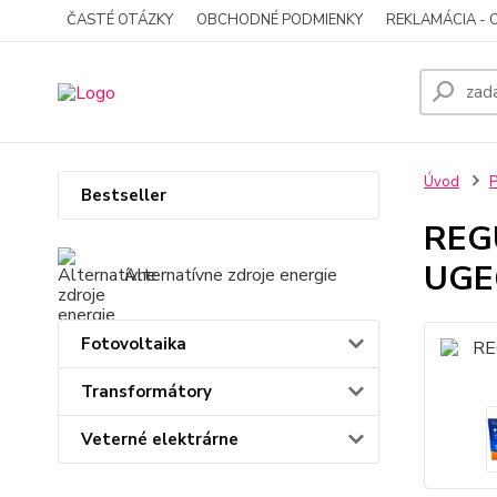
ČASTÉ OTÁZKY
OBCHODNÉ PODMIENKY
REKLAMÁCIA - 
Úvod
P
Bestseller
REG
UGE
Alternatívne zdroje energie
Fotovoltaika
Transformátory
Veterné elektrárne