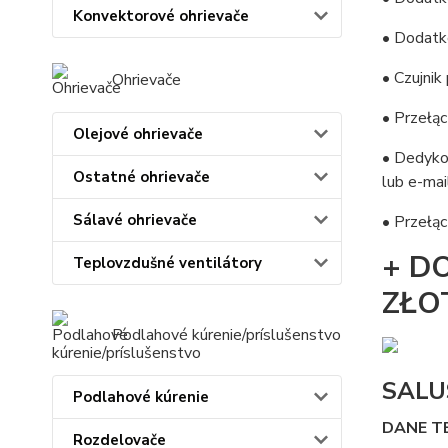
Konvektorové ohrievače
• Dodatk
• Czujni
Ohrievače
• Przełąc
Olejové ohrievače
• Dedyko
Ostatné ohrievače
lub e-mai
Sálavé ohrievače
• Przełą
+ D
Teplovzdušné ventilátory
ZŁO
Podlahové kúrenie/príslušenstvo
SALU
Podlahové kúrenie
DANE T
Rozdelovače