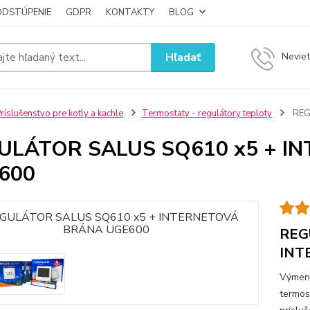
ODSTÚPENIE
GDPR
KONTAKTY
BLOG
Hľadať
Neviet
ríslušenstvo pre kotly a kachle
Termostaty - regulátory teploty
REG
ULÁTOR SALUS SQ610 x5 + I
600
REG
INT
Výmenn
termos