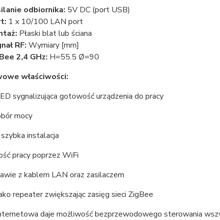
ilanie odbiornika:
5V DC (port USB)
t:
1 x 10/100 LAN port
ntaż:
Płaski blat lub ściana
nał RF:
Wymiary [mm]
Bee 2,4 GHz:
H=55.5 Ø=90
owe właściwości:
LED sygnalizująca gotowość urządzenia do pracy
obór mocy
 szybka instalacja
ość pracy poprzez WiFi
awie z kablem LAN oraz zasilaczem
jako repeater zwiększając zasięg sieci ZigBee
nternetowa daje możliwość bezprzewodowego sterowania wszys