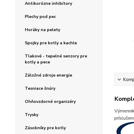
Antikorózne inhibítory
Plechy pod pec
Horáky na pelety
Spojky pre kotly a kachle
Tlakové - tepelné senzory pre
kotly a pece
Záložné zdroje energie
Kompl
Tesniace šnúry
Komple
Ohňovzdorné organizéry
Výmenniky
Trysky
príslušen
Zásobníky pre kotly