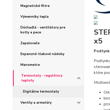
Magnetické filtre
Výmenníky tepla
Dúchadlá - ventilátory pre
STE
kotly a pece
x5
Zapalovače
Podtynk
Expanzné-tlakové nádoby
Podtynkow
Manometre
sterowa
które pod
Termostaty - regulátory
teploty
Możliwoś
Digitálne termostaty
Onl
bez
Ventily a armatúry
prz