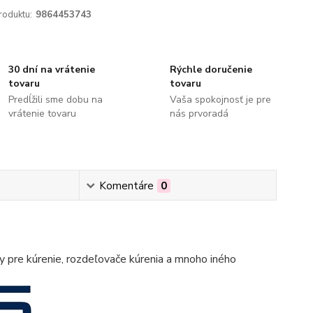
roduktu:
9864453743
30 dní na vrátenie
Rýchle doručenie
tovaru
tovaru
Predĺžili sme dobu na
Vaša spokojnosť je pre
vrátenie tovaru
nás prvoradá
Komentáre
0
 pre kúrenie, rozdeľovače kúrenia a mnoho iného