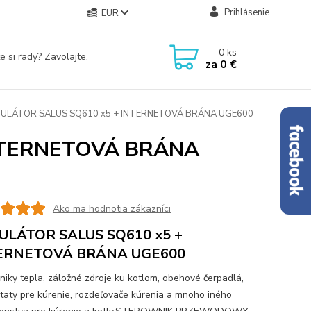
Prihlásenie
EUR
0
ks
e si rady? Zavolajte.
za
0 €
ULÁTOR SALUS SQ610 x5 + INTERNETOVÁ BRÁNA UGE600
NTERNETOVÁ BRÁNA
Ako ma hodnotia zákazníci
ULÁTOR SALUS SQ610 x5 +
ERNETOVÁ BRÁNA UGE600
iky tepla, záložné zdroje ku kotlom, obehové čerpadlá,
taty pre kúrenie, rozdeľovače kúrenia a mnoho iného