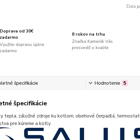
Číslo p
Doprava od 30€
8 rokov na trhu
zadarmo
Značka Kameník Vás
Využite dopravu úplne
presvedčí o kvalite
zadarmo
etné špecifikácie
Hodnotenie
5
tné špecifikácie
 tepla, záložné zdroje ku kotlom, obehové čerpadlá, termostaty
stva pre kúrenie a kotly.