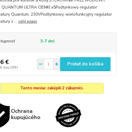
ušenstva pre kúrenie a kotly.STEROWNIK PRZEWODOWY
 QUANTUM ULTRA CIENKI x5Podtynkowy regulator
atury Quantum, 230VPodtynkowy, wielofunkcyjny regulator
tury z ...
celý popis
tupnosť
3-7 dní
6 €
Pridať do košíka
 €
bez DPH
Tento mesiac zakúpili 2 zákazníci.
Ochrana
kupujúcého