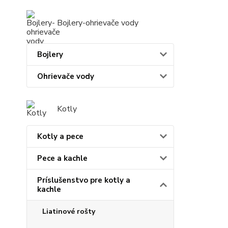
Bojlery-ohrievače vody
Bojlery
Ohrievače vody
Kotly
Kotly a pece
Pece a kachle
Príslušenstvo pre kotly a
kachle
Liatinové rošty