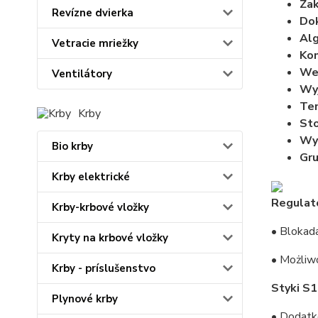
Zak
Revízne dvierka
Dok
Alg
Vetracie mriežky
Kom
Wej
Ventilátory
Wyj
Tem
Krby
Sto
Wy
Bio krby
Gru
Krby elektrické
Regulato
Krby-krbové vložky
• Blokad
Kryty na krbové vložky
• Możliw
Krby - príslušenstvo
Styki S1
Plynové krby
• Dodatk