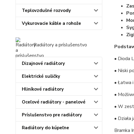
Zas
Teplovzdušné rozvody
Por
Mo
Vykurovacie káble a rohože
Syg
Zig
Radiátory a príslušenstvo
Podstaw
• Dioda 
Dizajnové radiátory
• Niski p
Elektrické sušičky
• Łatwa i
Hliníkové radiátory
• Możliw
Oceľové radiátory - panelové
• W zest
Príslušenstvo pre radiátory
• Działa 
Radiátory do kúpeľne
Bramka I