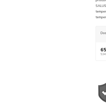
prísl
SALUS
temper
tempera
Dos
65
534