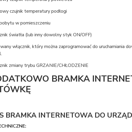
owy czujnik temperatury podłogi
k pobytu w pomieszczeniu
znik światła (lub inny dowolny styk ON/OFF)
wany włącznik, który można zaprogramować do uruchamiania dow
l.
cznik zmiany trybu GRZANIE/CHŁODZENIE
ODATKOWO BRAMKA INTERNE
TÓWKĘ
S BRAMKA INTERNETOWA DO URZĄD
ECHNICZNE: