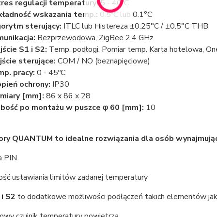
res regulacji temperatury:
5 - 40ºC
ładność wskazania temp.:
0.5ºC lub 0.1°C
orytm sterujący:
ITLC lub Histereza ±0.25°C / ±0.5°C THB
unikacja:
Bezprzewodowa, ZigBee 2.4 GHz
ście S1 i S2:
Temp. podłogi, Pomiar temp. Karta hotelowa, One
ście sterujące:
COM / NO (beznapięciowe)
p. pracy:
0 - 45ºC
pień ochrony:
IP30
miary [mm]:
86 x 86 x 28
bość po montażu w puszce φ 60 [mm]:
10
ry QUANTUM to idealne rozwiązania dla osób wynajmujący
a PIN
ość ustawiania limitów zadanej temperatury
 i S2
to dodatkowe możliwości podłączeń takich elementów jak
owy czujnik temperatury powietrza