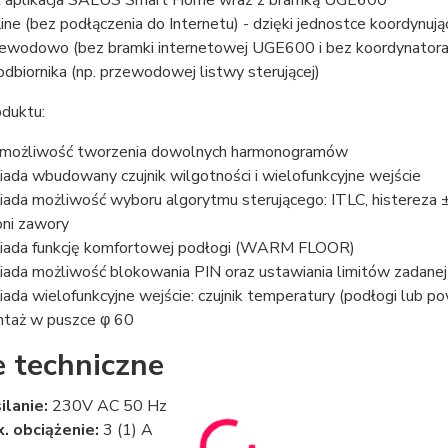
t aplikacja SALUS Smart Home wraz z bramką UGE600
line (bez podłączenia do Internetu) - dzięki jednostce koordynu
ewodowo (bez bramki internetowej UGE600 i bez koordynatora 
odbiornika (np. przewodowej listwy sterującej)
oduktu:
możliwość tworzenia dowolnych harmonogramów
iada wbudowany czujnik wilgotności i wielofunkcyjne wejście
iada możliwość wyboru algorytmu sterującego: ITLC, histereza 
oni zawory
iada funkcję komfortowej podłogi (WARM FLOOR)
iada możliwość blokowania PIN oraz ustawiania limitów zadane
iada wielofunkcyjne wejście: czujnik temperatury (podłogi lub po
taż w puszce φ 60
 techniczne
ilanie:
230V AC 50 Hz
. obciążenie:
3 (1) A