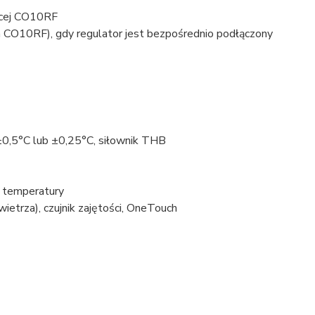
jącej CO10RF
CO10RF), gdy regulator jest bezpośrednio podłączony
±0,5°C lub ±0,25°C, siłownik THB
j temperatury
wietrza), czujnik zajętości, OneTouch