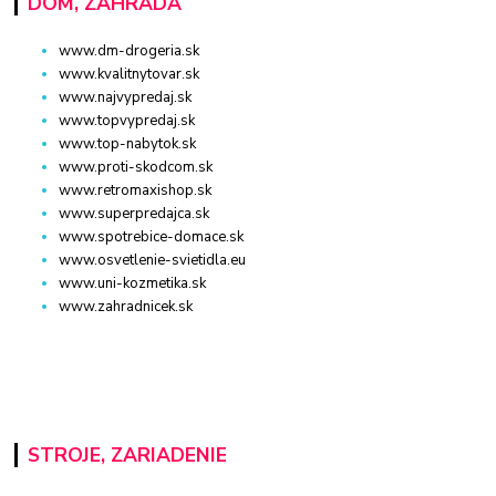
DOM, ZÁHRADA
www.dm-drogeria.sk
www.kvalitnytovar.sk
www.najvypredaj.sk
www.topvypredaj.sk
www.top-nabytok.sk
www.proti-skodcom.sk
www.retromaxishop.sk
www.superpredajca.sk
www.spotrebice-domace.sk
www.osvetlenie-svietidla.eu
www.uni-kozmetika.sk
www.zahradnicek.sk
STROJE, ZARIADENIE