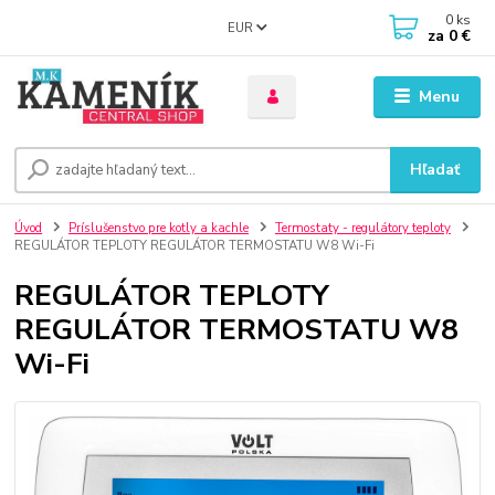
0
ks
EUR
za
0 €
Menu
Hľadať
Úvod
Príslušenstvo pre kotly a kachle
Termostaty - regulátory teploty
REGULÁTOR TEPLOTY REGULÁTOR TERMOSTATU W8 Wi-Fi
REGULÁTOR TEPLOTY
REGULÁTOR TERMOSTATU W8
Wi-Fi