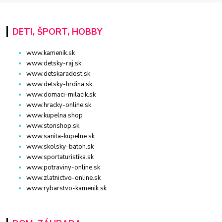
DETI, ŠPORT, HOBBY
www.kamenik.sk
www.detsky-raj.sk
www.detskaradost.sk
www.detsky-hrdina.sk
www.domaci-milacik.sk
www.hracky-online.sk
www.kupelna.shop
www.stonshop.sk
www.sanita-kupelne.sk
www.skolsky-batoh.sk
www.sportaturistika.sk
www.potraviny-online.sk
www.zlatnictvo-online.sk
www.rybarstvo-kamenik.sk