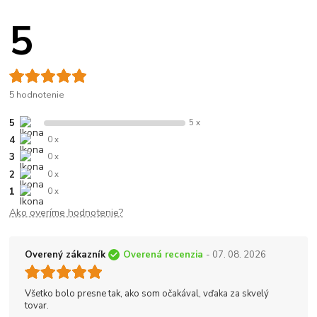
5
5 hodnotenie
5
5 x
4
0 x
3
0 x
2
0 x
1
0 x
Ako overíme hodnotenie?
Overený zákazník
Overená recenzia
- 07. 08. 2026
Všetko bolo presne tak, ako som očakával, vďaka za skvelý
tovar.