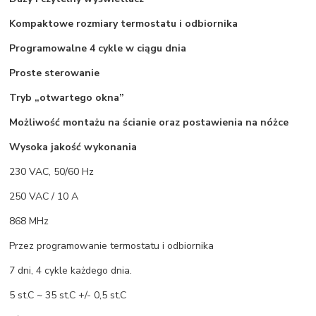
Kompaktowe rozmiary termostatu i odbiornika
Programowalne 4 cykle w ciągu dnia
Proste sterowanie
Tryb „otwartego okna”
Możliwość montażu na ścianie oraz postawienia na nóżce
Wysoka jakość wykonania
230 VAC, 50/60 Hz
250 VAC / 10 A
868 MHz
Przez programowanie termostatu i odbiornika
7 dni, 4 cykle każdego dnia.
5 st.C ~ 35 st.C +/- 0,5 st.C