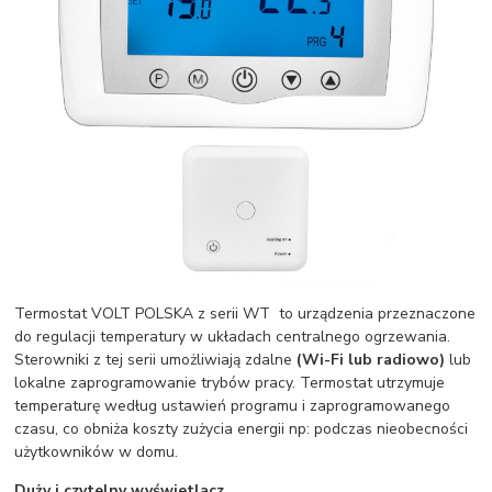
Termostat VOLT POLSKA z serii WT to urządzenia przeznaczone
do regulacji temperatury w układach centralnego ogrzewania.
Sterowniki z tej serii umożliwiają zdalne
(Wi-Fi lub radiowo)
lub
lokalne zaprogramowanie trybów pracy. Termostat utrzymuje
temperaturę według ustawień programu i zaprogramowanego
czasu, co obniża koszty zużycia energii np: podczas nieobecności
użytkowników w domu.
Duży i czytelny wyświetlacz