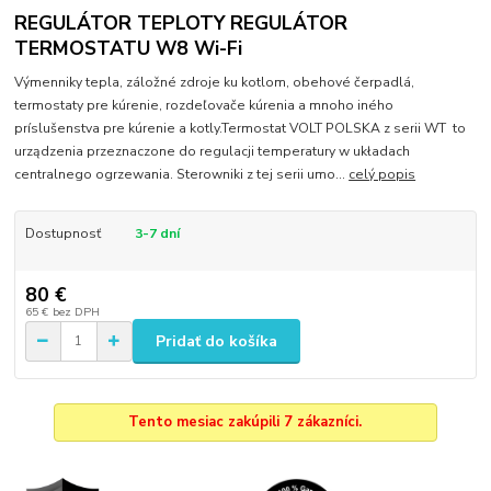
REGULÁTOR TEPLOTY REGULÁTOR
TERMOSTATU W8 Wi-Fi
Výmenniky tepla, záložné zdroje ku kotlom, obehové čerpadlá,
termostaty pre kúrenie, rozdeľovače kúrenia a mnoho iného
príslušenstva pre kúrenie a kotly.Termostat VOLT POLSKA z serii WT to
urządzenia przeznaczone do regulacji temperatury w układach
centralnego ogrzewania. Sterowniki z tej serii umo...
celý popis
Dostupnosť
3-7 dní
80 €
65 €
bez DPH
Pridať do košíka
Tento mesiac zakúpili 7 zákazníci.