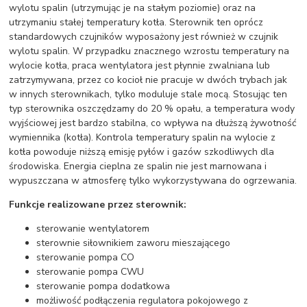
wylotu spalin (utrzymując je na stałym poziomie) oraz na
utrzymaniu stałej temperatury kotła. Sterownik ten oprócz
standardowych czujników wyposażony jest również w czujnik
wylotu spalin. W przypadku znacznego wzrostu temperatury na
wylocie kotła, praca wentylatora jest płynnie zwalniana lub
zatrzymywana, przez co kocioł nie pracuje w dwóch trybach jak
w innych sterownikach, tylko moduluje stale mocą. Stosując ten
typ sterownika oszczędzamy do 20 % opału, a temperatura wody
wyjściowej jest bardzo stabilna, co wpływa na dłuższą żywotność
wymiennika (kotła). Kontrola temperatury spalin na wylocie z
kotła powoduje niższą emisję pyłów i gazów szkodliwych dla
środowiska. Energia cieplna ze spalin nie jest marnowana i
wypuszczana w atmosferę tylko wykorzystywana do ogrzewania.
Funkcje realizowane przez sterownik:
sterowanie wentylatorem
sterownie siłownikiem zaworu mieszającego
sterowanie pompa CO
sterowanie pompa CWU
sterowanie pompa dodatkowa
możliwość podłączenia regulatora pokojowego z