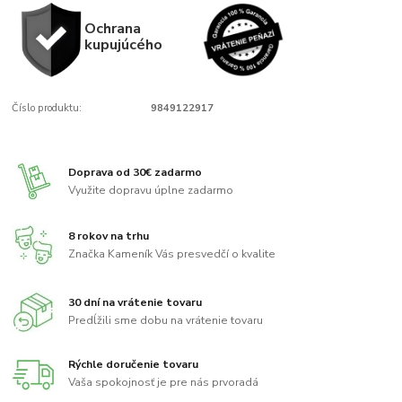
Ochrana
kupujúcého
Číslo produktu:
9849122917
Doprava od 30€ zadarmo
Využite dopravu úplne zadarmo
8 rokov na trhu
Značka Kameník Vás presvedčí o kvalite
30 dní na vrátenie tovaru
Predĺžili sme dobu na vrátenie tovaru
Rýchle doručenie tovaru
Vaša spokojnosť je pre nás prvoradá