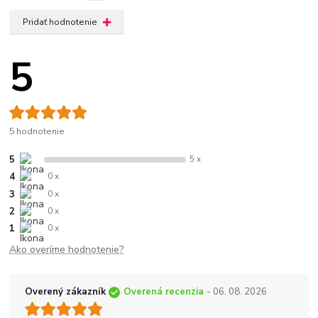
Pridať hodnotenie
5
5 hodnotenie
5
5 x
4
0 x
3
0 x
2
0 x
1
0 x
Ako overíme hodnotenie?
Overený zákazník
Overená recenzia
- 06. 08. 2026