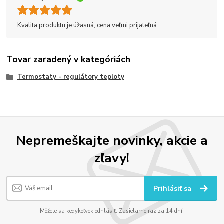
Kvalita produktu je úžasná, cena veľmi prijateľná.
Tovar zaradený v kategóriách
Termostaty - regulátory teploty
Nepremeškajte novinky, akcie a
zľavy!
Prihlásiť sa
Môžete sa kedykoľvek odhlásiť. Zasielame raz za 14 dní.