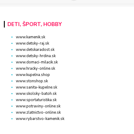
DETI, ŠPORT, HOBBY
www.kamenik.sk
www.detsky-raj.sk
www.detskaradost.sk
www.detsky-hrdina.sk
www.domaci-milacik.sk
www.hracky-online.sk
www.kupelna.shop
www.stonshop.sk
www.sanita-kupelne.sk
www.skolsky-batoh.sk
www.sportaturistika.sk
www.potraviny-online.sk
www.zlatnictvo-online.sk
www.rybarstvo-kamenik.sk