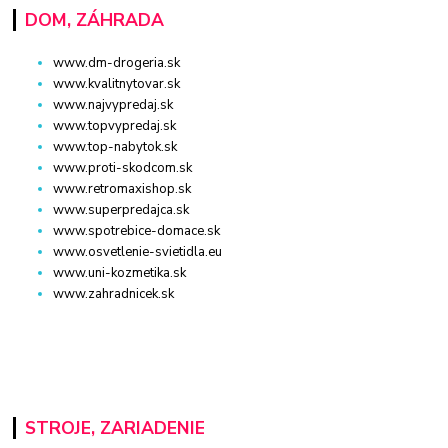
DOM, ZÁHRADA
www.dm-drogeria.sk
www.kvalitnytovar.sk
www.najvypredaj.sk
www.topvypredaj.sk
www.top-nabytok.sk
www.proti-skodcom.sk
www.retromaxishop.sk
www.superpredajca.sk
www.spotrebice-domace.sk
www.osvetlenie-svietidla.eu
www.uni-kozmetika.sk
www.zahradnicek.sk
STROJE, ZARIADENIE