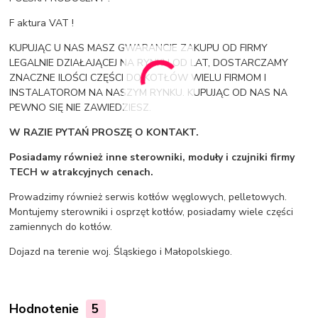
F aktura VAT !
KUPUJĄC U NAS MASZ GWARANCJE ZAKUPU OD FIRMY
LEGALNIE DZIAŁAJĄCEJ NA RYNKU OD LAT, DOSTARCZAMY
ZNACZNE ILOŚCI CZĘŚCI DO KOTŁÓW WIELU FIRMOM I
INSTALATOROM NA NASZYM RYNKU. KUPUJĄC OD NAS NA
PEWNO SIĘ NIE ZAWIEDZIESZ.
W RAZIE PYTAŃ PROSZĘ O KONTAKT.
Posiadamy również inne sterowniki, moduły i czujniki firmy
TECH w atrakcyjnych cenach.
Prowadzimy również serwis kotłów węglowych, pelletowych.
Montujemy sterowniki i osprzęt kotłów, posiadamy wiele części
zamiennych do kotłów.
Dojazd na terenie woj. Śląskiego i Małopolskiego.
Hodnotenie
5