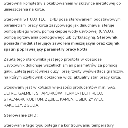
Sterownik kompletny z okablowaniem w skrzynce metalowej do
umieszczenia na kotle.
Sterownik ST 880 TECH zPID poza sterowaniem podstawowymi
parametrami pracy kotła zasypowego jak dmuchawa, steruje
pompą obiegu wody, pompą ciepłej wody użytkowej (C.W.U.),
pompą ogrzewania podłogowego lub cyrkulacyjną.
Sterownik
posiada moduł sterujący zaworem mieszającym oraz czujnik
spalin poprawiający parametry pracy kotła!
Zaletą tego sterownika jest jego prostota w obsłudze.
Użytkownik dokonuje wszelkich zmian parametrów za pomocą
gałki. Zaletą jest również duży i przejrzysty wyświetlacz graficzny,
na którym użytkownik dokładnie widzi aktualny stan pracy kotła.
Stosowany jest w kotłach większości producentów m.in. SAS,
DEFRO, GALMET, STĄPORKÓW, TERMO-TECH, RECO,
STALMARK, KOŁTON, ZĘBIEC, KAMEN, OSIEK, ŻYWIEC,
RAKOCZY, ZGODA.
Sterowanie zPID:
Sterowanie tego typu polega na kontrolowaniu temperatury