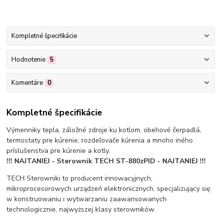
Kompletné špecifikácie
Hodnotenie
5
Komentáre
0
Kompletné špecifikácie
Výmenniky tepla, záložné zdroje ku kotlom, obehové čerpadlá,
termostaty pre kúrenie, rozdeľovače kúrenia a mnoho iného
príslušenstva pre kúrenie a kotly.
!!! NAJTANIEJ - Sterownik TECH ST-880zPID - NAJTANIEJ !!!
TECH Sterowniki to producent innowacyjnych,
mikroprocesorowych urządzeń elektronicznych, specjalizujący się
w konstruowaniu i wytwarzaniu zaawansowanych
technologicznie, najwyższej klasy sterowników.