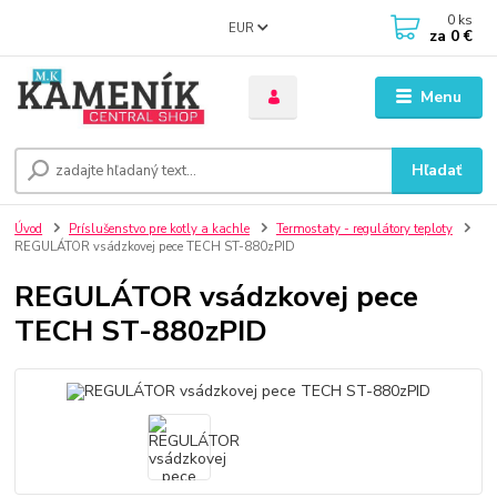
0
ks
EUR
za
0 €
Menu
Hľadať
Úvod
Príslušenstvo pre kotly a kachle
Termostaty - regulátory teploty
REGULÁTOR vsádzkovej pece TECH ST-880zPID
REGULÁTOR vsádzkovej pece
TECH ST-880zPID