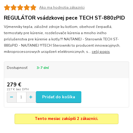
Ako ma hodnotia zákazníci
REGULÁTOR vsádzkovej pece TECH ST-880zPID
Výmenniky tepla, záložné zdroje ku kotlom, obehové čerpadlá,
termostaty pre kúrenie, rozdeľovače kúrenia a mnoho iného
príslušenstva pre kúrenie a kotly.!!! NAJTANIEJ - Sterownik TECH ST-
880zPID - NAJTANIEJ !!!TECH Sterowniki to producent innowacyjnych,
mikroprocesorowych urządzeń elektronicznych, s...
celý popis
Dostupnosť
3-7 dní
279 €
227 €
bez DPH
Pridať do košíka
Tento mesiac zakúpili 2 zákazníci.