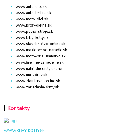
www.auto-diel.sk
www.auto-techna.sk
www.moto-diel.sk
www.profi-dielna.sk
www.polno-stroje.sk
www.krby-kotly.sk
www.stavebnictvo-online.sk
www.maxiobchod-naradie.sk
www.moto-prislusenstvo.sk
www.firemne-zariadenie.sk
www.nahradnediely.online
www.uni-zdrav.sk
www.zlatnictvo-online.sk
www.zariadenie-firmy.sk
Kontakty
WWW.KRBY-KOTLY.SK