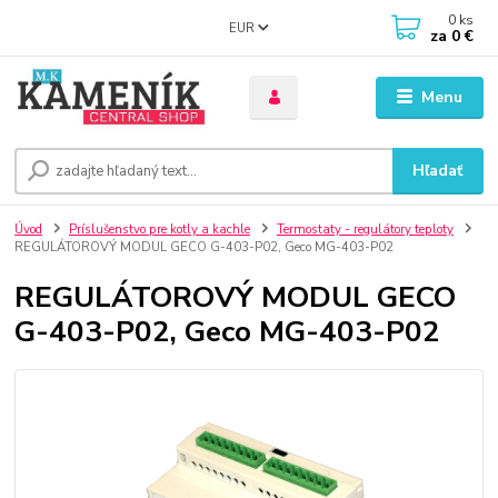
0
ks
EUR
za
0 €
Menu
Hľadať
Úvod
Príslušenstvo pre kotly a kachle
Termostaty - regulátory teploty
REGULÁTOROVÝ MODUL GECO G-403-P02, Geco MG-403-P02
REGULÁTOROVÝ MODUL GECO
G-403-P02, Geco MG-403-P02