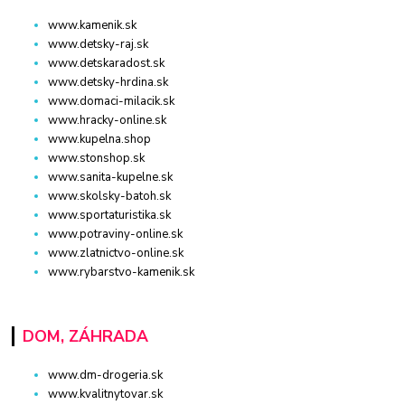
www.kamenik.sk
www.detsky-raj.sk
www.detskaradost.sk
www.detsky-hrdina.sk
www.domaci-milacik.sk
www.hracky-online.sk
www.kupelna.shop
www.stonshop.sk
www.sanita-kupelne.sk
www.skolsky-batoh.sk
www.sportaturistika.sk
www.potraviny-online.sk
www.zlatnictvo-online.sk
www.rybarstvo-kamenik.sk
DOM, ZÁHRADA
www.dm-drogeria.sk
www.kvalitnytovar.sk