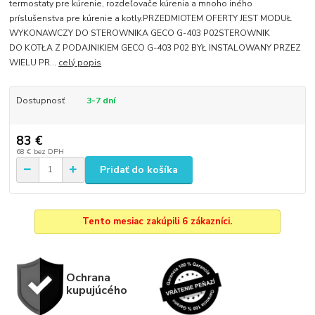
termostaty pre kúrenie, rozdeľovače kúrenia a mnoho iného
príslušenstva pre kúrenie a kotly.PRZEDMIOTEM OFERTY JEST MODUŁ
WYKONAWCZY DO STEROWNIKA GECO G-403 P02STEROWNIK
DO KOTŁA Z PODAJNIKIEM GECO G-403 P02 BYŁ INSTALOWANY PRZEZ
WIELU PR...
celý popis
Dostupnosť
3-7 dní
83 €
68 €
bez DPH
Pridať do košíka
Tento mesiac zakúpili 6 zákazníci.
Ochrana
kupujúcého