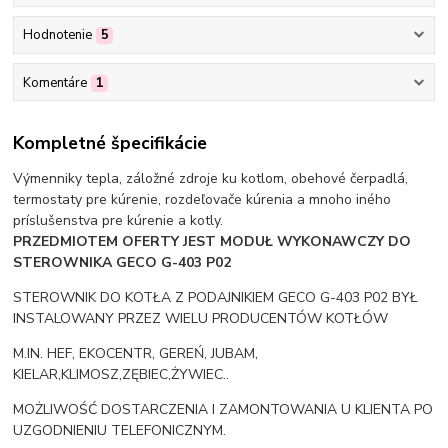
Hodnotenie
5
Komentáre
1
Kompletné špecifikácie
Výmenniky tepla, záložné zdroje ku kotlom, obehové čerpadlá,
termostaty pre kúrenie, rozdeľovače kúrenia a mnoho iného
príslušenstva pre kúrenie a kotly.
PRZEDMIOTEM OFERTY JEST MODUŁ WYKONAWCZY DO
STEROWNIKA GECO G-403 P02
STEROWNIK DO KOTŁA Z PODAJNIKIEM GECO G-403 P02 BYŁ
INSTALOWANY PRZEZ WIELU PRODUCENTÓW KOTŁÓW
M.IN. HEF, EKOCENTR, GEREŃ, JUBAM,
KIELAR,KLIMOSZ,ZĘBIEC,ŻYWIEC..
MOŻLIWOŚĆ DOSTARCZENIA I ZAMONTOWANIA U KLIENTA PO
UZGODNIENIU TELEFONICZNYM.