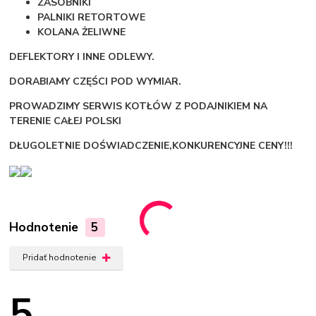
ZASOBNIKI
PALNIKI RETORTOWE
KOLANA ŻELIWNE
DEFLEKTORY I INNE ODLEWY.
DORABIAMY CZĘŚCI POD WYMIAR.
PROWADZIMY SERWIS KOTŁÓW Z PODAJNIKIEM NA
TERENIE CAŁEJ POLSKI
DŁUGOLETNIE DOŚWIADCZENIE,KONKURENCYJNE CENY!!!
Hodnotenie
5
Pridať hodnotenie
5