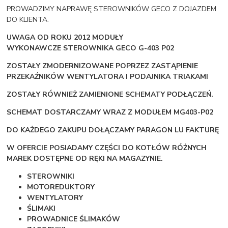
PROWADZIMY NAPRAWĘ STEROWNIKÓW GECO Z DOJAZDEM
DO KLIENTA.
UWAGA OD ROKU 2012 MODUŁY
WYKONAWCZE STEROWNIKA GECO G-403 P02
ZOSTAŁY ZMODERNIZOWANE POPRZEZ ZASTĄPIENIE
PRZEKAŹNIKÓW WENTYLATORA I PODAJNIKA TRIAKAMI
ZOSTAŁY RÓWNIEŻ ZAMIENIONE SCHEMATY PODŁĄCZEŃ.
SCHEMAT DOSTARCZAMY WRAZ Z MODUŁEM MG403-P02
DO KAŻDEGO ZAKUPU DOŁĄCZAMY PARAGON LU FAKTURĘ
W OFERCIE POSIADAMY CZĘŚCI DO KOTŁÓW RÓŻNYCH
MAREK DOSTĘPNE OD RĘKI NA MAGAZYNIE.
STEROWNIKI
MOTOREDUKTORY
WENTYLATORY
ŚLIMAKI
PROWADNICE ŚLIMAKÓW