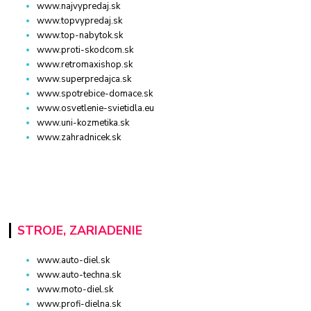
www.najvypredaj.sk
www.topvypredaj.sk
www.top-nabytok.sk
www.proti-skodcom.sk
www.retromaxishop.sk
www.superpredajca.sk
www.spotrebice-domace.sk
www.osvetlenie-svietidla.eu
www.uni-kozmetika.sk
www.zahradnicek.sk
STROJE, ZARIADENIE
www.auto-diel.sk
www.auto-techna.sk
www.moto-diel.sk
www.profi-dielna.sk