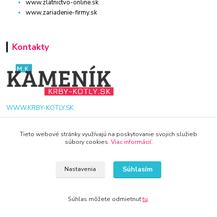
www.zlatnictvo-online.sk
www.zariadenie-firmy.sk
Kontakty
WWW.KRBY-KOTLY.SK
Tieto webové stránky využívajú na poskytovanie svojich služieb
súbory cookies.
Viac informácií
.
info@krby-kotly.sk
Súhlasím
Nastavenia
Súhlas môžete odmietnuť
tu
.