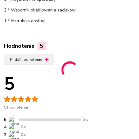
2 * Wspornik okablowania zacisków
1 * Instrukcja obsługi
Hodnotenie
5
Pridať hodnotenie
5
5 hodnotenie
5
5 x
4
0 x
3
0 x