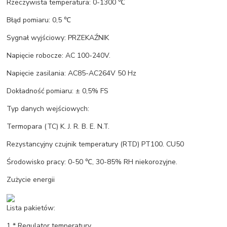
Rzeczywista temperatura: 0-1300 ℃
Błąd pomiaru: 0,5 ℃
Sygnał wyjściowy: PRZEKAŹNIK
Napięcie robocze: AC 100-240V.
Napięcie zasilania: AC85-AC264V 50 Hz
Dokładność pomiaru: ± 0,5% FS
Typ danych wejściowych:
Termopara (TC) K. J. R. B. E. N.T.
Rezystancyjny czujnik temperatury (RTD) PT100. CU50
Środowisko pracy: 0-50 ℃, 30-85% RH niekorozyjne.
Zużycie energii
Lista pakietów:
1 * Regulator temperatury