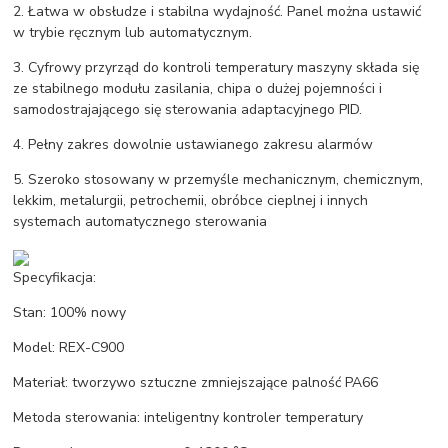
2. Łatwa w obsłudze i stabilna wydajność. Panel można ustawić
w trybie ręcznym lub automatycznym.
3. Cyfrowy przyrząd do kontroli temperatury maszyny składa się
ze stabilnego modułu zasilania, chipa o dużej pojemności i
samodostrajającego się sterowania adaptacyjnego PID.
4. Pełny zakres dowolnie ustawianego zakresu alarmów
5. Szeroko stosowany w przemyśle mechanicznym, chemicznym,
lekkim, metalurgii, petrochemii, obróbce cieplnej i innych
systemach automatycznego sterowania
Specyfikacja:
Stan: 100% nowy
Model: REX-C900
Materiał: tworzywo sztuczne zmniejszające palność PA66
Metoda sterowania: inteligentny kontroler temperatury