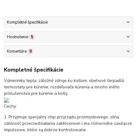
Kompletné špecifikácie
Hodnotenie
5
Komentáre
0
Kompletné špecifikácie
Výmenniky tepla, záložné zdroje ku kotlom, obehové čerpadlá,
termostaty pre kúrenie, rozdeľovače kúrenia a mnoho iného
príslušenstva pre kúrenie a kotly.
Cechy:
1. Przyjmuje specjalny chip przyrządu przemysłowego, silną
zdolność przeciwdziałania zakłóceniom i ma różnorodne zasilacze
impulsowe, które są dobrze kontrolowane.