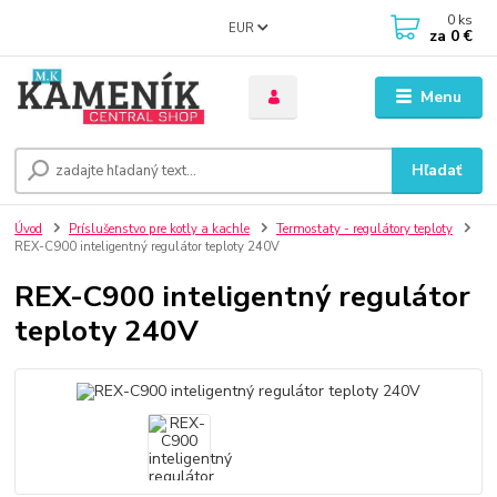
0
ks
EUR
za
0 €
Menu
Hľadať
Úvod
Príslušenstvo pre kotly a kachle
Termostaty - regulátory teploty
REX-C900 inteligentný regulátor teploty 240V
REX-C900 inteligentný regulátor
teploty 240V