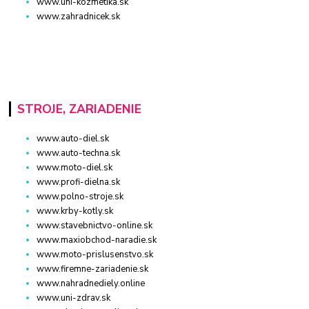
www.uni-kozmetika.sk
www.zahradnicek.sk
STROJE, ZARIADENIE
www.auto-diel.sk
www.auto-techna.sk
www.moto-diel.sk
www.profi-dielna.sk
www.polno-stroje.sk
www.krby-kotly.sk
www.stavebnictvo-online.sk
www.maxiobchod-naradie.sk
www.moto-prislusenstvo.sk
www.firemne-zariadenie.sk
www.nahradnediely.online
www.uni-zdrav.sk