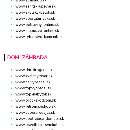
www.stonshop.sk
www.sanita-kupelne.sk
www.skolsky-batoh.sk
www.sportaturistika.sk
www.potraviny-online.sk
www.zlatnictvo-online.sk
www.rybarstvo-kamenik.sk
DOM, ZÁHRADA
www.dm-drogeria.sk
www.kvalitnytovar.sk
www.najvypredaj.sk
www.topvypredaj.sk
www.top-nabytok.sk
www.proti-skodcom.sk
www.retromaxishop.sk
www.superpredajca.sk
www.spotrebice-domace.sk
www.osvetlenie-svietidla.eu