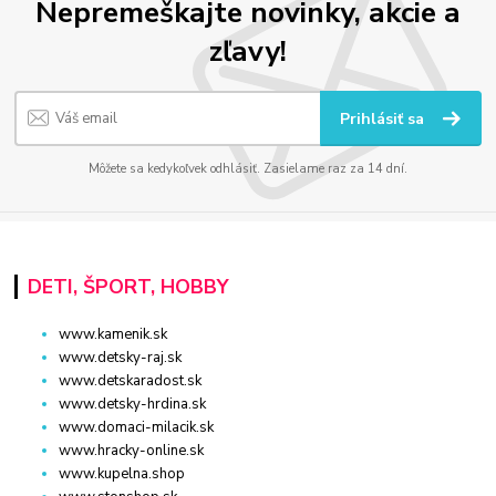
Nepremeškajte novinky, akcie a
zľavy!
Prihlásiť sa
Môžete sa kedykoľvek odhlásiť. Zasielame raz za 14 dní.
DETI, ŠPORT, HOBBY
www.kamenik.sk
www.detsky-raj.sk
www.detskaradost.sk
www.detsky-hrdina.sk
www.domaci-milacik.sk
www.hracky-online.sk
www.kupelna.shop