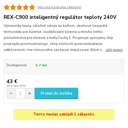
Ako ma hodnotia zákazníci
REX-C900 inteligentný regulátor teploty 240V
Výmenniky tepla, záložné zdroje ku kotlom, obehové čerpadlá,
termostaty pre kúrenie, rozdeľovače kúrenia a mnoho iného
príslušenstva pre kúrenie a kotly.Cechy:1. Przyjmuje specjalny chip
przyrządu przemysłowego, silną zdolność przeciwdziałania
zakłóceniom i ma różnorodne zasilacze impulsowe, które s...
celý popis
Dostupnosť
3-7 dní
43 €
35 €
bez DPH
Pridať do košíka
Tento mesiac zakúpili 1 zákazníci.