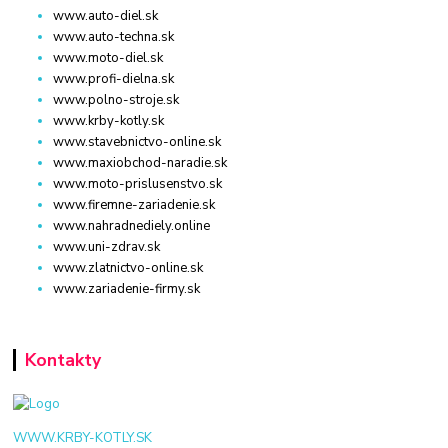
www.auto-diel.sk
www.auto-techna.sk
www.moto-diel.sk
www.profi-dielna.sk
www.polno-stroje.sk
www.krby-kotly.sk
www.stavebnictvo-online.sk
www.maxiobchod-naradie.sk
www.moto-prislusenstvo.sk
www.firemne-zariadenie.sk
www.nahradnediely.online
www.uni-zdrav.sk
www.zlatnictvo-online.sk
www.zariadenie-firmy.sk
Kontakty
WWW.KRBY-KOTLY.SK