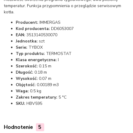
temperatur. Funkcja przypomnienia o przeglądzie serwisowym
kotła.
Producent:
IMMERGAS
Kod producenta:
DD6053007
EAN:
3513140530070
Jednostka:
szt
Serie:
TYBOX
Typ produktu:
TERMOSTAT
Klasa energetyczna:
I
Szerokość:
0.15 m
Długość:
0.18 m
Wysokość:
0.07 m
Objętość:
0.00189 m3
Waga:
0.5 kg
Zakres temperatury:
5 °C
SKU:
HBV595
Hodnotenie
5