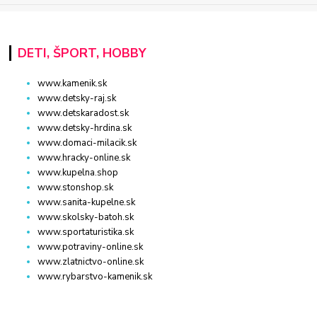
DETI, ŠPORT, HOBBY
www.kamenik.sk
www.detsky-raj.sk
www.detskaradost.sk
www.detsky-hrdina.sk
www.domaci-milacik.sk
www.hracky-online.sk
www.kupelna.shop
www.stonshop.sk
www.sanita-kupelne.sk
www.skolsky-batoh.sk
www.sportaturistika.sk
www.potraviny-online.sk
www.zlatnictvo-online.sk
www.rybarstvo-kamenik.sk