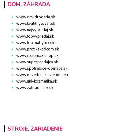
DOM, ZÁHRADA
www.dm-drogeria.sk
www.kvalitnytovar.sk
www.najvypredaj.sk
www.topvypredaj.sk
www.top-nabytok.sk
www.proti-skodcom.sk
www.retromaxishop.sk
www.superpredajca.sk
www.spotrebice-domace.sk
www.osvetlenie-svietidla.eu
www.uni-kozmetika.sk
www.zahradnicek.sk
STROJE, ZARIADENIE