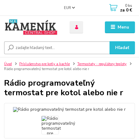
0
ks
EUR
za
0 €
Menu
Hľadať
Úvod
Príslušenstvo pre kotly a kachle
Termostaty - regulátory teploty
Rádio programovateľný termostat pre kotol alebo nie r
Rádio programovateľný
termostat pre kotol alebo nie r