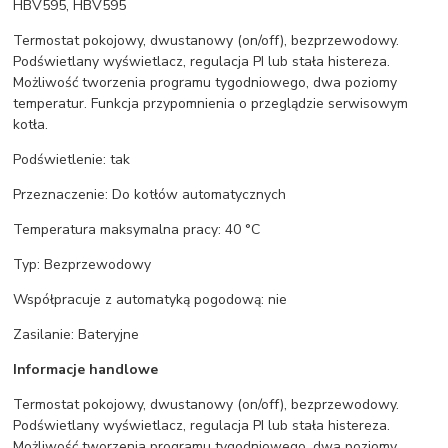
HBV595, HBV595
Termostat pokojowy, dwustanowy (on/off), bezprzewodowy.
Podświetlany wyświetlacz, regulacja PI lub stała histereza.
Możliwość tworzenia programu tygodniowego, dwa poziomy
temperatur. Funkcja przypomnienia o przeglądzie serwisowym
kotła.
Podświetlenie: tak
Przeznaczenie: Do kotłów automatycznych
Temperatura maksymalna pracy: 40 °C
Typ: Bezprzewodowy
Współpracuje z automatyką pogodową: nie
Zasilanie: Bateryjne
Informacje handlowe
Termostat pokojowy, dwustanowy (on/off), bezprzewodowy.
Podświetlany wyświetlacz, regulacja PI lub stała histereza.
Możliwość tworzenia programu tygodniowego, dwa poziomy