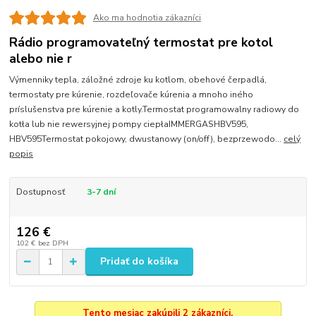
Ako ma hodnotia zákazníci
Rádio programovateľný termostat pre kotol
alebo nie r
Výmenniky tepla, záložné zdroje ku kotlom, obehové čerpadlá,
termostaty pre kúrenie, rozdeľovače kúrenia a mnoho iného
príslušenstva pre kúrenie a kotly.Termostat programowalny radiowy do
kotła lub nie rewersyjnej pompy ciepłaIMMERGASHBV595,
HBV595Termostat pokojowy, dwustanowy (on/off), bezprzewodo...
celý
popis
Dostupnosť
3-7 dní
126 €
102 €
bez DPH
Pridať do košíka
Tento mesiac zakúpili 2 zákazníci.