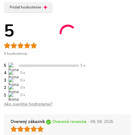
Pridať hodnotenie
5
5 hodnotenie
5
5 x
4
0 x
3
0 x
2
0 x
1
0 x
Ako overíme hodnotenie?
Overený zákazník
Overená recenzia
- 08. 08. 2026