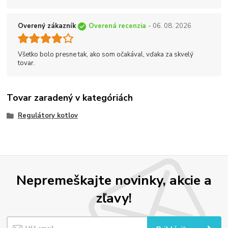
Overený zákazník
Overená recenzia
- 06. 08. 2026
Všetko bolo presne tak, ako som očakával, vďaka za skvelý
tovar.
Tovar zaradený v kategóriách
Regulátory kotlov
Nepremeškajte novinky, akcie a
zľavy!