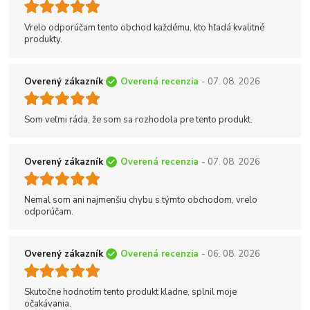
Vrelo odporúčam tento obchod každému, kto hľadá kvalitné
produkty.
Overený zákazník
Overená recenzia
- 07. 08. 2026
Som veľmi ráda, že som sa rozhodola pre tento produkt.
Overený zákazník
Overená recenzia
- 07. 08. 2026
Nemal som ani najmenšiu chybu s týmto obchodom, vrelo
odporúčam.
Overený zákazník
Overená recenzia
- 06. 08. 2026
Skutočne hodnotím tento produkt kladne, splnil moje
očakávania.