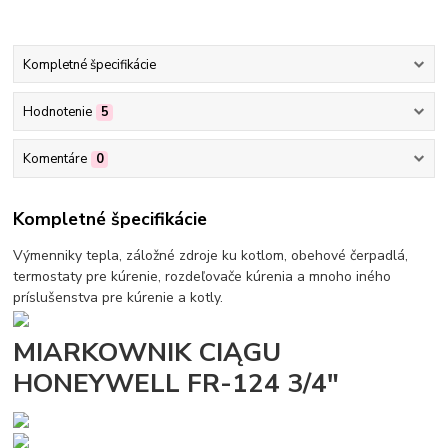
Kompletné špecifikácie
Hodnotenie
5
Komentáre
0
Kompletné špecifikácie
Výmenniky tepla, záložné zdroje ku kotlom, obehové čerpadlá,
termostaty pre kúrenie, rozdeľovače kúrenia a mnoho iného
príslušenstva pre kúrenie a kotly.
MIARKOWNIK CIĄGU
HONEYWELL FR-124 3/4"