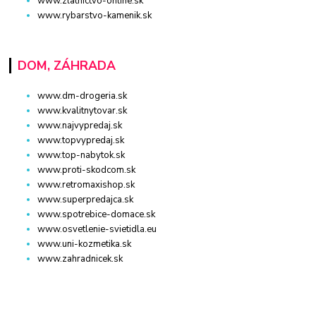
www.zlatnictvo-online.sk
www.rybarstvo-kamenik.sk
DOM, ZÁHRADA
www.dm-drogeria.sk
www.kvalitnytovar.sk
www.najvypredaj.sk
www.topvypredaj.sk
www.top-nabytok.sk
www.proti-skodcom.sk
www.retromaxishop.sk
www.superpredajca.sk
www.spotrebice-domace.sk
www.osvetlenie-svietidla.eu
www.uni-kozmetika.sk
www.zahradnicek.sk