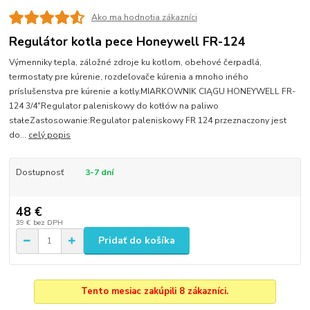
Ako ma hodnotia zákazníci
Regulátor kotla pece Honeywell FR-124
Výmenniky tepla, záložné zdroje ku kotlom, obehové čerpadlá,
termostaty pre kúrenie, rozdeľovače kúrenia a mnoho iného
príslušenstva pre kúrenie a kotly.MIARKOWNIK CIĄGU HONEYWELL FR-
124 3/4"Regulator paleniskowy do kotłów na paliwo
stałeZastosowanie:Regulator paleniskowy FR 124 przeznaczony jest
do...
celý popis
Dostupnosť
3-7 dní
48 €
39 €
bez DPH
Pridať do košíka
Tento mesiac zakúpili 8 zákazníci.