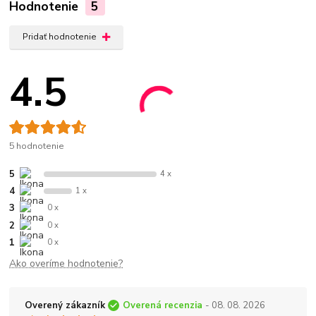
Hodnotenie
5
Pridať hodnotenie
4.5
5 hodnotenie
5
4 x
4
1 x
3
0 x
2
0 x
1
0 x
Ako overíme hodnotenie?
Overený zákazník
Overená recenzia
- 08. 08. 2026