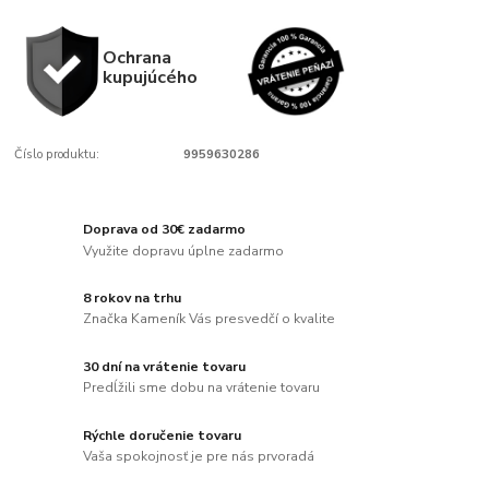
Ochrana
kupujúcého
Číslo produktu:
9959630286
Doprava od 30€ zadarmo
Využite dopravu úplne zadarmo
8 rokov na trhu
Značka Kameník Vás presvedčí o kvalite
30 dní na vrátenie tovaru
Predĺžili sme dobu na vrátenie tovaru
Rýchle doručenie tovaru
Vaša spokojnosť je pre nás prvoradá