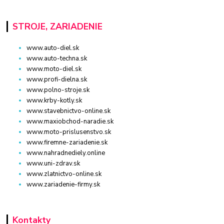
STROJE, ZARIADENIE
www.auto-diel.sk
www.auto-techna.sk
www.moto-diel.sk
www.profi-dielna.sk
www.polno-stroje.sk
www.krby-kotly.sk
www.stavebnictvo-online.sk
www.maxiobchod-naradie.sk
www.moto-prislusenstvo.sk
www.firemne-zariadenie.sk
www.nahradnediely.online
www.uni-zdrav.sk
www.zlatnictvo-online.sk
www.zariadenie-firmy.sk
Kontakty