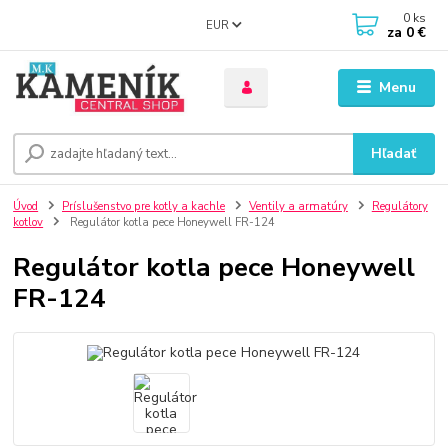
0
ks
EUR
za
0 €
Menu
Hľadať
Úvod
Príslušenstvo pre kotly a kachle
Ventily a armatúry
Regulátory
kotlov
Regulátor kotla pece Honeywell FR-124
Regulátor kotla pece Honeywell
FR-124