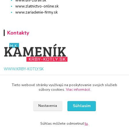
www.uni-zdrav.sk
www.zlatnictvo-online.sk
www.zariadenie-firmy.sk
Kontakty
WWW.KRBY-KOTLY.SK
Tieto webové stránky využívajú na poskytovanie svojich služieb
súbory cookies.
Viac informácií
.
info@krby-kotly.sk
Súhlasím
Nastavenia
Súhlas môžete odmietnuť
tu
.