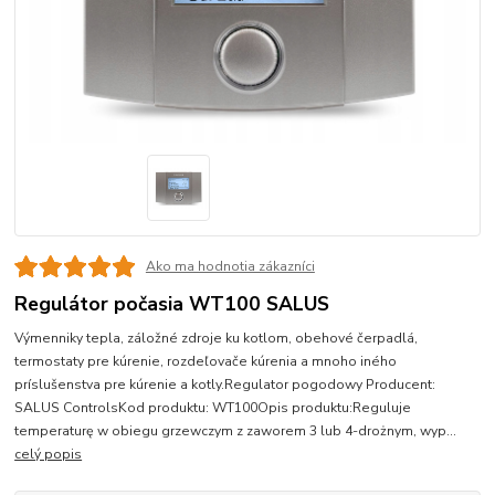
Ako ma hodnotia zákazníci
Regulátor počasia WT100 SALUS
Výmenniky tepla, záložné zdroje ku kotlom, obehové čerpadlá,
termostaty pre kúrenie, rozdeľovače kúrenia a mnoho iného
príslušenstva pre kúrenie a kotly.Regulator pogodowy Producent:
SALUS ControlsKod produktu: WT100Opis produktu:Reguluje
temperaturę w obiegu grzewczym z zaworem 3 lub 4-drożnym, wyp...
celý popis