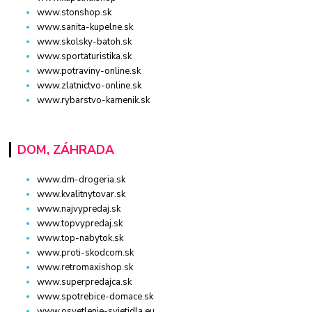
www.stonshop.sk
www.sanita-kupelne.sk
www.skolsky-batoh.sk
www.sportaturistika.sk
www.potraviny-online.sk
www.zlatnictvo-online.sk
www.rybarstvo-kamenik.sk
DOM, ZÁHRADA
www.dm-drogeria.sk
www.kvalitnytovar.sk
www.najvypredaj.sk
www.topvypredaj.sk
www.top-nabytok.sk
www.proti-skodcom.sk
www.retromaxishop.sk
www.superpredajca.sk
www.spotrebice-domace.sk
www.osvetlenie-svietidla.eu