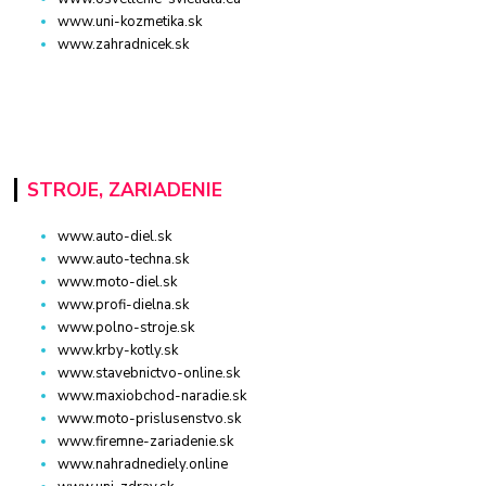
www.uni-kozmetika.sk
www.zahradnicek.sk
STROJE, ZARIADENIE
www.auto-diel.sk
www.auto-techna.sk
www.moto-diel.sk
www.profi-dielna.sk
www.polno-stroje.sk
www.krby-kotly.sk
www.stavebnictvo-online.sk
www.maxiobchod-naradie.sk
www.moto-prislusenstvo.sk
www.firemne-zariadenie.sk
www.nahradnediely.online