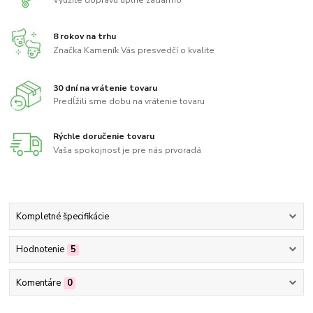
Využite dopravu úplne zadarmo
8 rokov na trhu
Značka Kameník Vás presvedčí o kvalite
30 dní na vrátenie tovaru
Predĺžili sme dobu na vrátenie tovaru
Rýchle doručenie tovaru
Vaša spokojnosť je pre nás prvoradá
Kompletné špecifikácie
Hodnotenie
5
Komentáre
0