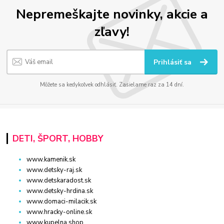
Nepremeškajte novinky, akcie a
zľavy!
Prihlásiť sa
Môžete sa kedykoľvek odhlásiť. Zasielame raz za 14 dní.
DETI, ŠPORT, HOBBY
www.kamenik.sk
www.detsky-raj.sk
www.detskaradost.sk
www.detsky-hrdina.sk
www.domaci-milacik.sk
www.hracky-online.sk
www.kupelna.shop