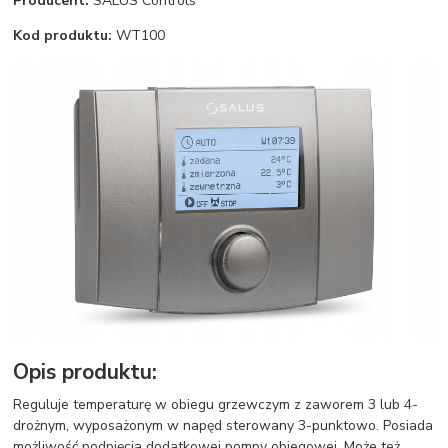
Producent:
SALUS Controls
Kod produktu:
WT100
Opis produktu:
Reguluje temperaturę w obiegu grzewczym z zaworem 3 lub 4-
drożnym, wyposażonym w napęd sterowany 3-punktowo. Posiada
możliwość podpięcia dodatkowej pompy obiegowej. Może też