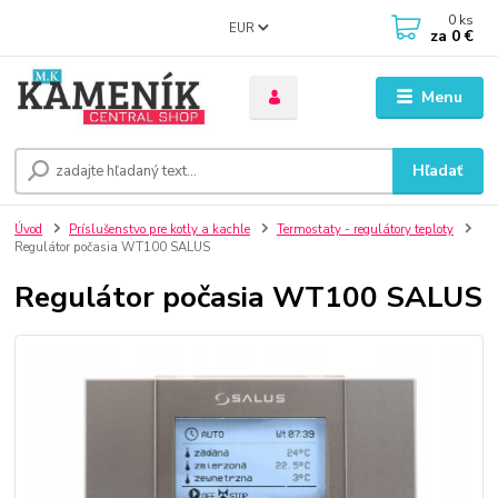
0
ks
EUR
za
0 €
Menu
Hľadať
Úvod
Príslušenstvo pre kotly a kachle
Termostaty - regulátory teploty
Regulátor počasia WT100 SALUS
Regulátor počasia WT100 SALUS