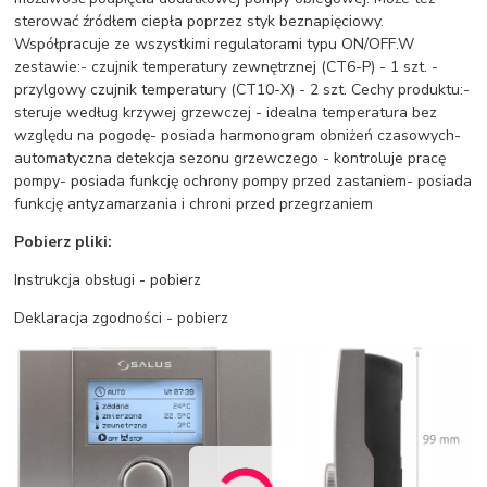
sterować źródłem ciepła poprzez styk beznapięciowy.
Współpracuje ze wszystkimi regulatorami typu ON/OFF.W
zestawie:- czujnik temperatury zewnętrznej (CT6-P) - 1 szt. -
przylgowy czujnik temperatury (CT10-X) - 2 szt. Cechy produktu:-
steruje według krzywej grzewczej - idealna temperatura bez
względu na pogodę- posiada harmonogram obniżeń czasowych-
automatyczna detekcja sezonu grzewczego - kontroluje pracę
pompy- posiada funkcję ochrony pompy przed zastaniem- posiada
funkcję antyzamarzania i chroni przed przegrzaniem
Pobierz pliki:
Instrukcja obsługi - pobierz
Deklaracja zgodności - pobierz