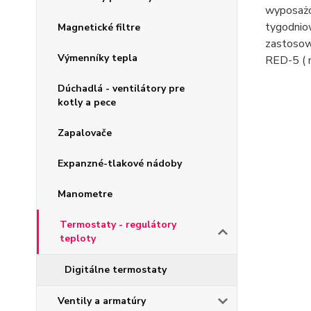
wyposażo
tygodniow
Magnetické filtre
zastosow
Výmenníky tepla
RED-5 ( 
Dúchadlá - ventilátory pre
kotly a pece
Zapalovače
Expanzné-tlakové nádoby
Manometre
Termostaty - regulátory
teploty
Digitálne termostaty
Ventily a armatúry