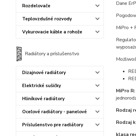
Dane ErP:
Rozdelovače
Pogodowy
Teplovzdušné rozvody
MiPro + 
Vykurovacie káble a rohože
Regulato
wyposażo
Radiátory a príslušenstvo
Możliwoś
RED
Dizajnové radiátory
RED
Elektrické sušičky
MiPro R
jednorodz
Hliníkové radiátory
Rodzaj r
Oceľové radiátory - panelové
Rodzaj k
Príslušenstvo pre radiátory
klasa re