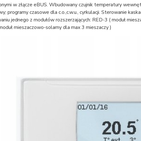
nymi w złącze eBUS. Wbudowany czujnik temperatury wewnętrz
y; programy czasowe dla c.o.,c.w.u., cyrkulacji. Sterowanie k
aniu jednego z modułów rozszerzających: RED-3 ( moduł miesz
moduł mieszaczowo-solarny dla max 3 mieszaczy )