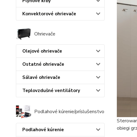
Plynové krby
Konvektorové ohrievače
Ohrievače
Olejové ohrievače
Ostatné ohrievače
Sálavé ohrievače
Teplovzdušné ventilátory
Podlahové kúrenie/príslušenstvo
Sterowan
obiegi g
Podlahové kúrenie