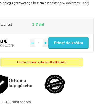
o obiegu grzewczego bez zmieszania; do współpracy...
celý
tupnosť
3-7 dní
8 €
Pridať do košíka
 €
bez DPH
Tento mesiac zakúpili 8 zákazníci.
Ochrana
kupujúcého
roduktu:
9891060965