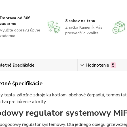
Doprava od 30€
8 rokov na trhu
zadarmo
Značka Kameník Vás
Využite dopravu úplne
presvedčí o kvalite
zadarmo
etné špecifikácie
Hodnotenie
5
tné špecifikácie
 tepla, záložné zdroje ku kotlom, obehové čerpadlá, termostaty
stva pre kúrenie a kotly.
dowy regulator systemowy MiP
pogodowy regulator systemowy. Dla jednego obiegu grzewczego