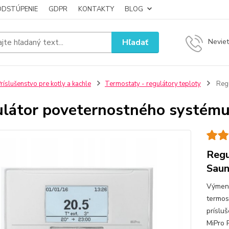
ODSTÚPENIE
GDPR
KONTAKTY
BLOG
Hľadať
Neviet
ríslušenstvo pre kotly a kachle
Termostaty - regulátory teploty
Regu
látor poveternostného systému
Regu
Saun
Výmenn
termos
príslu
MiPro 