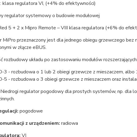
 klasa regulatora VI, (+4% do efektywności)
 regulator systemowy o budowie modułowej
Red 5 + 2 x Mipro Remote – VIII klasa regulatora (+6% do efek
r MiPro przeznaczony jest dla jednego obiegu grzewczego bez m
nymi w złącze eBUS.
ć rozbudowy układu po zastosowaniu modułów rozszerzających
-3 - rozbudowa o 1 lub 2 obiegi grzewcze z mieszaczem, albo 1 
-5 - rozbudowa o 3 obiegi grzewcze z mieszaczem oraz instalac
:
Niedrogi regulator pogodowy dla prostych systemów, np. dla l
innych.
egulacji:
pogodowe
omunikacji z urządzeniem:
radiowa
gulatora:
VI