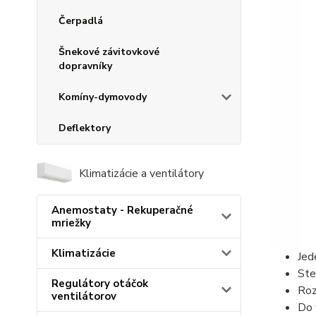
Čerpadlá
Šnekové závitovkové
dopravníky
Komíny-dymovody
Deflektory
Klimatizácie a ventilátory
Anemostaty - Rekuperačné
mriežky
Klimatizácie
Jed
Ste
Regulátory otáčok
Roz
ventilátorov
Do 