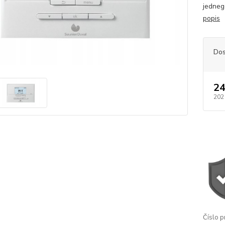
jedneg
popis
Dos
24
202
Číslo p