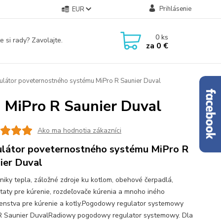
Prihlásenie
EUR
0
ks
e si rady? Zavolajte.
za
0 €
látor poveternostného systému MiPro R Saunier Duval
 MiPro R Saunier Duval
Ako ma hodnotia zákazníci
látor poveternostného systému MiPro R
ier Duval
iky tepla, záložné zdroje ku kotlom, obehové čerpadlá,
taty pre kúrenie, rozdeľovače kúrenia a mnoho iného
šenstva pre kúrenie a kotly.Pogodowy regulator systemowy
R Saunier DuvalRadiowy pogodowy regulator systemowy. Dla