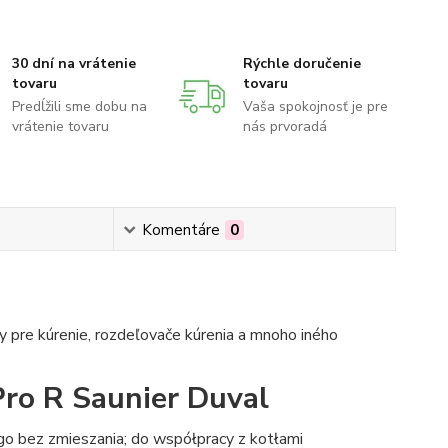
30 dní na vrátenie
Rýchle doručenie
tovaru
tovaru
Predĺžili sme dobu na
Vaša spokojnosť je pre
vrátenie tovaru
nás prvoradá
Komentáre
0
 pre kúrenie, rozdeľovače kúrenia a mnoho iného
ro R Saunier Duval
 bez zmieszania; do współpracy z kotłami