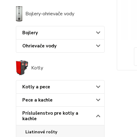
Bojlery-ohrievače vody
Bojlery
Ohrievače vody
Kotly
Kotly a pece
Pece a kachle
Príslušenstvo pre kotly a
kachle
Liatinové rošty