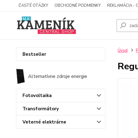
ČASTÉ OTÁZKY
OBCHODNÉ PODMIENKY
REKLAMÁCIA - 
Úvod
P
Bestseller
Regu
Alternatívne zdroje energie
Fotovoltaika
Transformátory
Veterné elektrárne