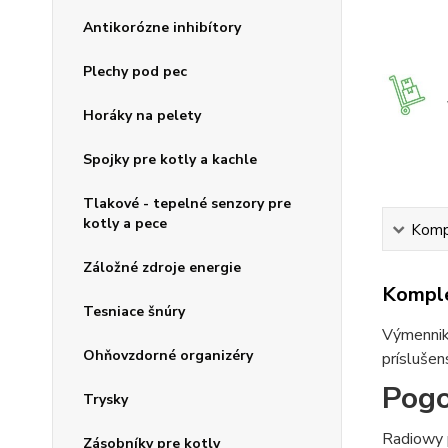
Antikorózne inhibítory
Plechy pod pec
Horáky na pelety
Spojky pre kotly a kachle
Tlakové - tepelné senzory pre
kotly a pece
Kompl
Záložné zdroje energie
Komple
Tesniace šnúry
Výmenniky
Ohňovzdorné organizéry
príslušen
Pogo
Trysky
Radiowy 
Zásobníky pre kotly