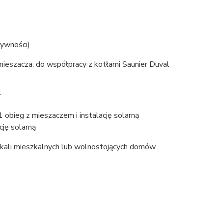
tywności)
ieszacza; do współpracy z kotłami Saunier Duval
:
obieg z mieszaczem i instalację solarną
ję solarną
okali mieszkalnych lub wolnostojących domów