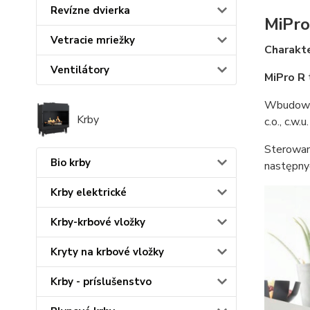
Revízne dvierka
MiPro
Vetracie mriežky
Charakt
Ventilátory
MiPro R
Wbudowan
Krby
c.o., c.w.u.
Sterowan
Bio krby
następny
Krby elektrické
Krby-krbové vložky
Kryty na krbové vložky
Krby - príslušenstvo