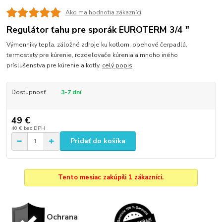
Ako ma hodnotia zákazníci
Regulátor ťahu pre sporák EUROTERM 3/4 "
Výmenniky tepla, záložné zdroje ku kotlom, obehové čerpadlá,
termostaty pre kúrenie, rozdeľovače kúrenia a mnoho iného
príslušenstva pre kúrenie a kotly.
celý popis
Dostupnosť
3-7 dní
49 €
40 €
bez DPH
Pridať do košíka
Tento mesiac zakúpili 1 zákazníci.
Ochrana