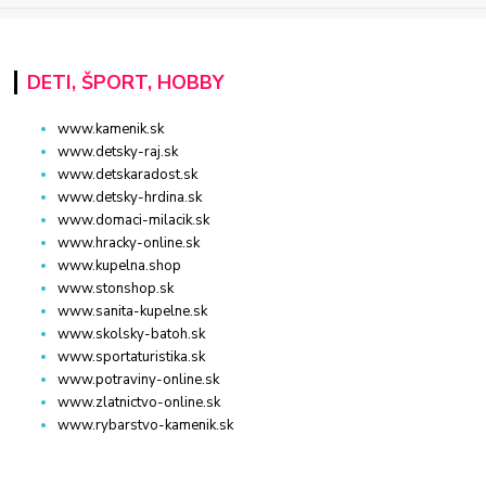
DETI, ŠPORT, HOBBY
www.kamenik.sk
www.detsky-raj.sk
www.detskaradost.sk
www.detsky-hrdina.sk
www.domaci-milacik.sk
www.hracky-online.sk
www.kupelna.shop
www.stonshop.sk
www.sanita-kupelne.sk
www.skolsky-batoh.sk
www.sportaturistika.sk
www.potraviny-online.sk
www.zlatnictvo-online.sk
www.rybarstvo-kamenik.sk