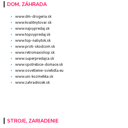
DOM, ZÁHRADA
www.dm-drogeria.sk
www.kvalitnytovar.sk
www.najvypredaj.sk
www.topvypredaj.sk
www.top-nabytok.sk
www.proti-skodcom.sk
www.retromaxishop.sk
www.superpredajca.sk
www.spotrebice-domace.sk
www.osvetlenie-svietidla.eu
www.uni-kozmetika.sk
www.zahradnicek.sk
STROJE, ZARIADENIE