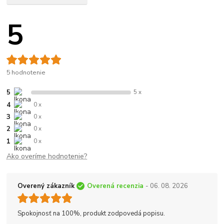
5
5 hodnotenie
5
5 x
4
0 x
3
0 x
2
0 x
1
0 x
Ako overíme hodnotenie?
Overený zákazník
Overená recenzia
- 06. 08. 2026
Spokojnosť na 100%, produkt zodpovedá popisu.