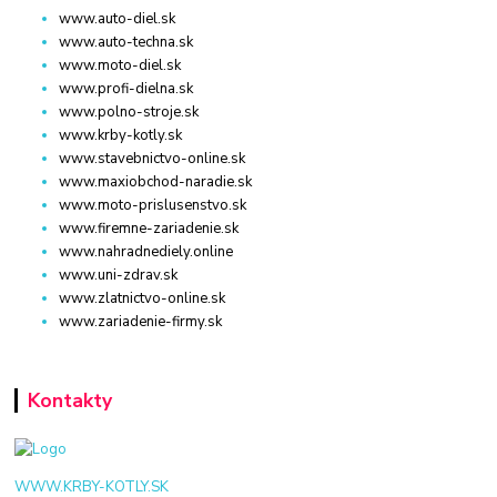
www.auto-diel.sk
www.auto-techna.sk
www.moto-diel.sk
www.profi-dielna.sk
www.polno-stroje.sk
www.krby-kotly.sk
www.stavebnictvo-online.sk
www.maxiobchod-naradie.sk
www.moto-prislusenstvo.sk
www.firemne-zariadenie.sk
www.nahradnediely.online
www.uni-zdrav.sk
www.zlatnictvo-online.sk
www.zariadenie-firmy.sk
Kontakty
WWW.KRBY-KOTLY.SK