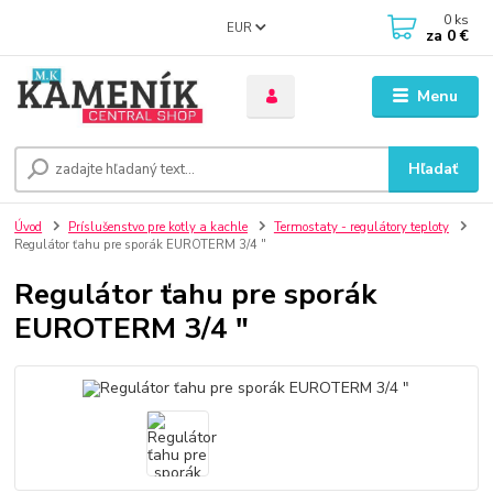
0
ks
EUR
za
0 €
Menu
Hľadať
Úvod
Príslušenstvo pre kotly a kachle
Termostaty - regulátory teploty
Regulátor ťahu pre sporák EUROTERM 3/4 "
Regulátor ťahu pre sporák
EUROTERM 3/4 "