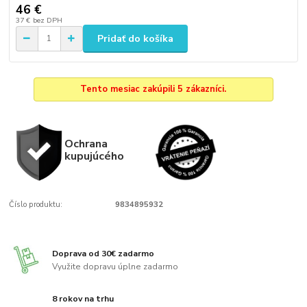
46 €
37 €
bez DPH
Pridať do košíka
Tento mesiac zakúpili 5 zákazníci.
Ochrana
kupujúcého
Číslo produktu:
9834895932
Doprava od 30€ zadarmo
Využite dopravu úplne zadarmo
8 rokov na trhu