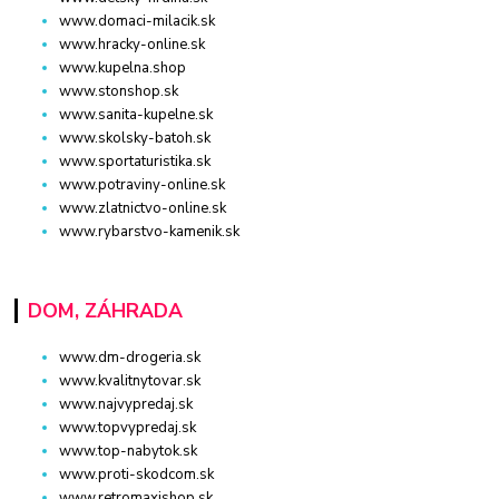
www.domaci-milacik.sk
www.hracky-online.sk
www.kupelna.shop
www.stonshop.sk
www.sanita-kupelne.sk
www.skolsky-batoh.sk
www.sportaturistika.sk
www.potraviny-online.sk
www.zlatnictvo-online.sk
www.rybarstvo-kamenik.sk
DOM, ZÁHRADA
www.dm-drogeria.sk
www.kvalitnytovar.sk
www.najvypredaj.sk
www.topvypredaj.sk
www.top-nabytok.sk
www.proti-skodcom.sk
www.retromaxishop.sk