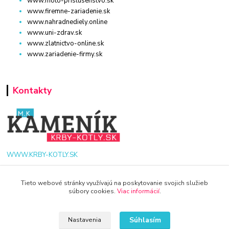
www.moto-prislusenstvo.sk
www.firemne-zariadenie.sk
www.nahradnediely.online
www.uni-zdrav.sk
www.zlatnictvo-online.sk
www.zariadenie-firmy.sk
Kontakty
WWW.KRBY-KOTLY.SK
Tieto webové stránky využívajú na poskytovanie svojich služieb
súbory cookies.
Viac informácií
.
info@krby-kotly.sk
Súhlasím
Nastavenia