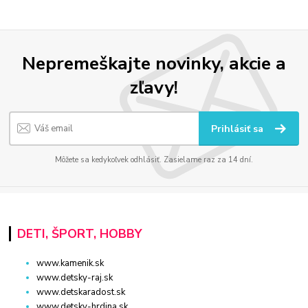
Nepremeškajte novinky, akcie a
zľavy!
Prihlásiť sa
Môžete sa kedykoľvek odhlásiť. Zasielame raz za 14 dní.
DETI, ŠPORT, HOBBY
www.kamenik.sk
www.detsky-raj.sk
www.detskaradost.sk
www.detsky-hrdina.sk