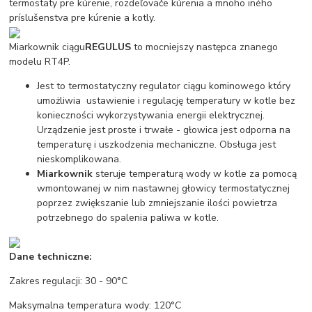
termostaty pre kúrenie, rozdeľovače kúrenia a mnoho iného
príslušenstva pre kúrenie a kotly.
Miarkownik ciągu
REGULUS
to mocniejszy następca znanego
modelu RT4P.
Jest to termostatyczny regulator ciągu kominowego który
umożliwia ustawienie i regulację temperatury w kotle bez
konieczności wykorzystywania energii elektrycznej.
Urządzenie jest proste i trwałe - głowica jest odporna na
temperaturę i uszkodzenia mechaniczne. Obsługa jest
nieskomplikowana.
Miarkownik
steruje temperaturą wody w kotle za pomocą
wmontowanej w nim nastawnej głowicy termostatycznej
poprzez zwiększanie lub zmniejszanie ilości powietrza
potrzebnego do spalenia paliwa w kotle.
Dane techniczne:
Zakres regulacji: 30 - 90°C
Maksymalna temperatura wody: 120°C