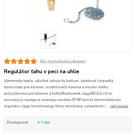
Ako ma hodnotia zákazníci
Regulátor ťahu v peci na uhlie
Výmenniky tepla, záložné zdroje ku kotlom, obehové čerpadlá,
termostaty pre kúrenie, rozdeľovače kúrenia a mnoho iného
príslušenstva pre kúrenie a kotly.Miarkownik ciąguREGULUS to
mocniejszy następca znanego modelu RT4P.Jest to termostatyczny
regulator ciągu kominowego który umożliwia ustawienie i ...
celý popis
Dostupnosť
3-7 dní