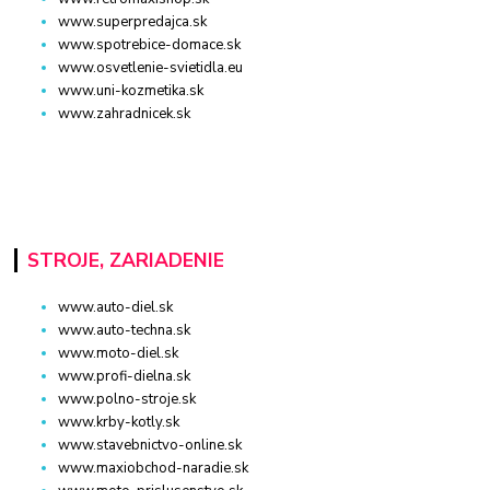
www.superpredajca.sk
www.spotrebice-domace.sk
www.osvetlenie-svietidla.eu
www.uni-kozmetika.sk
www.zahradnicek.sk
STROJE, ZARIADENIE
www.auto-diel.sk
www.auto-techna.sk
www.moto-diel.sk
www.profi-dielna.sk
www.polno-stroje.sk
www.krby-kotly.sk
www.stavebnictvo-online.sk
www.maxiobchod-naradie.sk