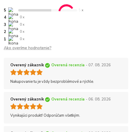
5
5 x
4
0 x
3
0 x
2
0 x
1
0 x
Ako overíme hodnotenie?
Overený zákazník
Overená recenzia
- 07. 08. 2026
Nakupovanie tu je vždy bezproblémové a rýchle.
Overený zákazník
Overená recenzia
- 06. 08. 2026
Vynikajúci produkt! Odporúčam všetkým.