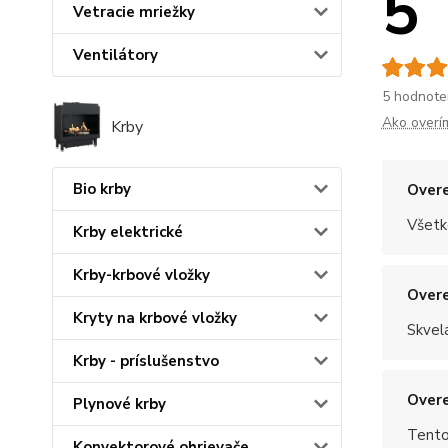
5
Vetracie mriežky
Ventilátory
5 hodnote
Ako overí
Krby
Bio krby
Overe
Všetk
Krby elektrické
Krby-krbové vložky
Overe
Kryty na krbové vložky
Skvel
Krby - príslušenstvo
Overe
Plynové krby
Tento
Konvektorové ohrievače