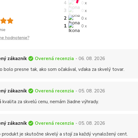
4
0 x
3
0 x
2
0 x
1
0 x
nie
me hodnotenie?
Overená recenzia
ný zákazník
- 06. 08. 2026
o bolo presne tak, ako som očakával, vďaka za skvelý tovar.
Overená recenzia
ný zákazník
- 05. 08. 2026
á kvalita za skvelú cenu, nemám žiadne výhrady.
Overená recenzia
ný zákazník
- 05. 08. 2026
 produkt je skutočne skvelý a stojí za každý vynaložený cent.