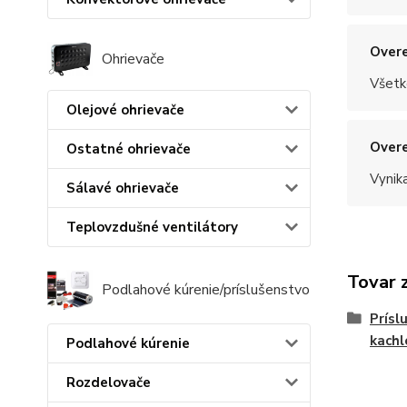
Overe
Ohrievače
Všetk
Olejové ohrievače
Overe
Ostatné ohrievače
Vynik
Sálavé ohrievače
Teplovzdušné ventilátory
Tovar 
Podlahové kúrenie/príslušenstvo
Prísl
kachl
Podlahové kúrenie
Rozdelovače