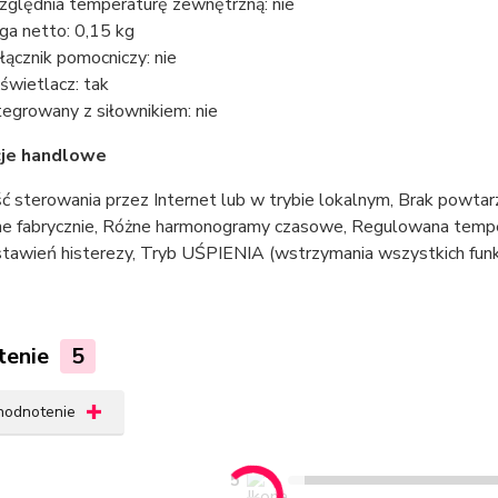
ględnia temperaturę zewnętrzną: nie
a netto: 0,15 kg
ącznik pomocniczy: nie
wietlacz: tak
tegrowany z siłownikiem: nie
cje handlowe
 sterowania przez Internet lub w trybie lokalnym, Brak powtarz
e fabrycznie, Różne harmonogramy czasowe, Regulowana tempe
tawień histerezy, Tryb UŚPIENIA (wstrzymania wszystkich funkc
tenie
5
 hodnotenie
5