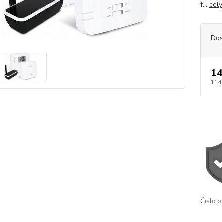
f...
celý
Dos
14
114
Číslo p