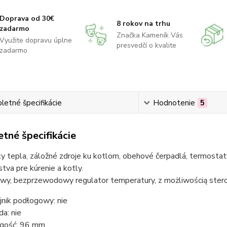
Doprava od 30€
8 rokov na trhu
zadarmo
Značka Kameník Vás
Využite dopravu úplne
presvedčí o kvalite
zadarmo
etné špecifikácie
Hodnotenie
5
tné špecifikácie
 tepla, záložné zdroje ku kotlom, obehové čerpadlá, termostaty
stva pre kúrenie a kotly.
owy, bezprzewodowy regulator temperatury, z możliwością stero
jnik podłogowy: nie
da: nie
gość: 96 mm