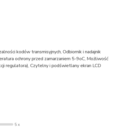
alności kodów transmisyjnych, Odbiornik i nadajnik
ratura ochrony przed zamarzaniem 5-9oC, Możliwość
ji regulatora), Czytelny i podświetlany ekran LCD
5 x