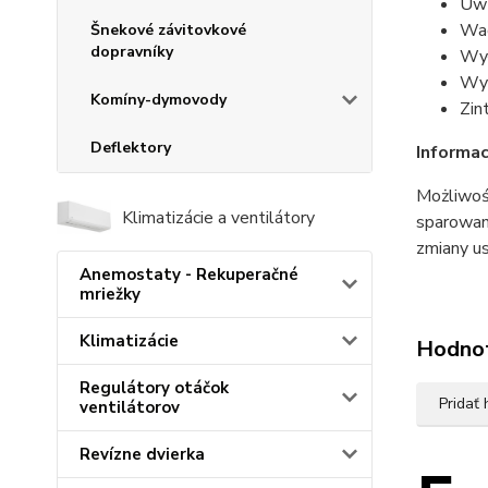
Uwz
Wag
Šnekové závitovkové
dopravníky
Wył
Wyś
Komíny-dymovody
Zin
Deflektory
Informa
Możliwość
Klimatizácie a ventilátory
sparowan
zmiany us
Anemostaty - Rekuperačné
mriežky
Klimatizácie
Hodno
Regulátory otáčok
Pridať
ventilátorov
Revízne dvierka