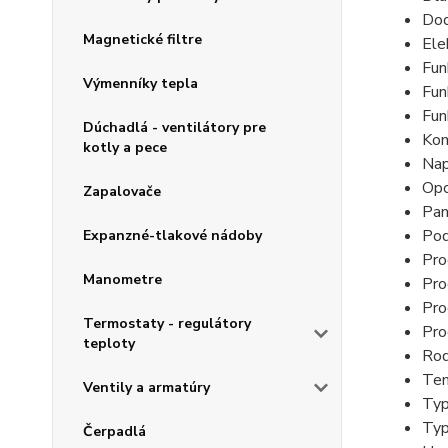
Dod
Magnetické filtre
Ele
Funk
Výmenníky tepla
Fun
Fun
Dúchadlá - ventilátory pre
Kom
kotly a pece
Nap
Opc
Zapalovače
Pan
Pod
Expanzné-tlakové nádoby
Pro
Manometre
Pro
Pro
Termostaty - regulátory
Pro
teploty
Rod
Tem
Ventily a armatúry
Typ
Typ
Čerpadlá