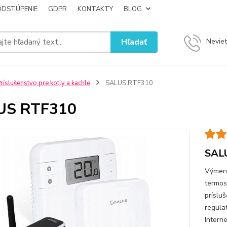
ODSTÚPENIE
GDPR
KONTAKTY
BLOG
Hľadať
Neviet
ríslušenstvo pre kotly a kachle
SALUS RTF310
US RTF310
SAL
Výmenn
termos
príslu
regula
Intern