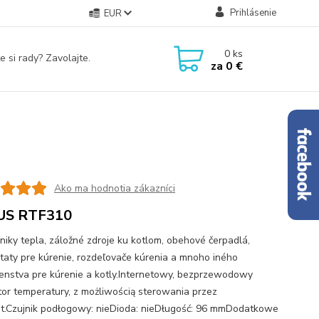
Prihlásenie
EUR
0
ks
e si rady? Zavolajte.
za
0 €
Ako ma hodnotia zákazníci
US RTF310
iky tepla, záložné zdroje ku kotlom, obehové čerpadlá,
taty pre kúrenie, rozdeľovače kúrenia a mnoho iného
šenstva pre kúrenie a kotly.Internetowy, bezprzewodowy
tor temperatury, z możliwością sterowania przez
et.Czujnik podłogowy: nieDioda: nieDługość: 96 mmDodatkowe