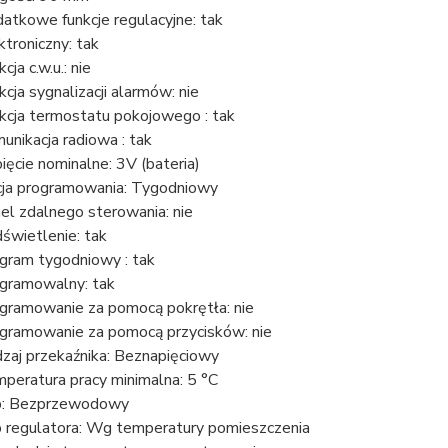
atkowe funkcje regulacyjne: tak
ktroniczny: tak
cja c.w.u.: nie
kcja sygnalizacji alarmów: nie
kcja termostatu pokojowego : tak
unikacja radiowa : tak
ięcie nominalne: 3V (bateria)
ja programowania: Tygodniowy
el zdalnego sterowania: nie
świetlenie: tak
gram tygodniowy : tak
gramowalny: tak
gramowanie za pomocą pokrętła: nie
gramowanie za pomocą przycisków: nie
zaj przekaźnika: Beznapięciowy
peratura pracy minimalna: 5 °C
: Bezprzewodowy
 regulatora: Wg temperatury pomieszczenia