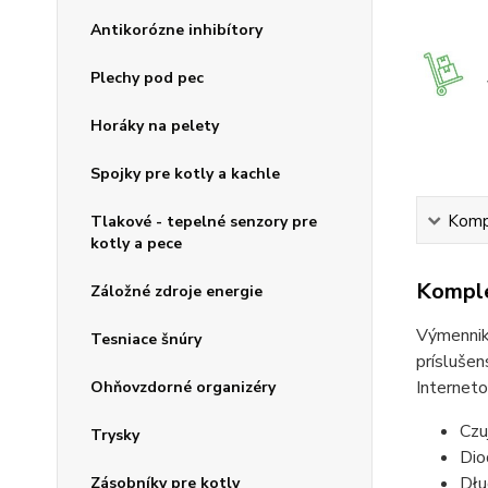
Antikorózne inhibítory
Plechy pod pec
Horáky na pelety
Spojky pre kotly a kachle
Kompl
Tlakové - tepelné senzory pre
kotly a pece
Komple
Záložné zdroje energie
Výmenniky
Tesniace šnúry
príslušen
Internet
Ohňovzdorné organizéry
Czu
Trysky
Dio
Dłu
Zásobníky pre kotly