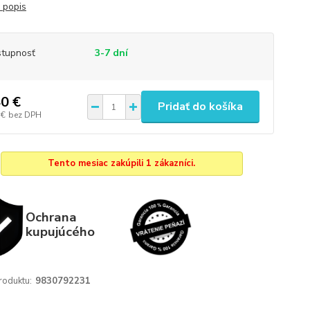
 popis
tupnosť
3-7 dní
0 €
Pridať do košíka
 €
bez DPH
Tento mesiac zakúpili 1 zákazníci.
Ochrana
kupujúcého
roduktu:
9830792231