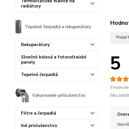
Termostatické hlavice na
radiátory
Hodno
Tepelné čerpadlá a rekuperátory
Pridať
Rekuperátory
5
Slnečné kolesá a fotovoltaické
panely
Tepelné čerpadlá
5 hodnote
Ako overí
Vykurovanie-príslušenstvo
Filtre a čerpadlá
Overe
Nemôž
Iné príslušenstvo