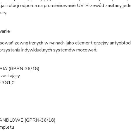
ja izolacji odporna na promieniowanie UV. Przewód zasilany je
ury.
wanie
sowań zewnętrznych w rynnach jako element grzejny antyoblod
orzystaniu indywidualnych systemów mocowań.
IA (GPRN-36/18)
zasilający
 3G1,0
ANDLOWE (GPRN-36/18)
mpletu