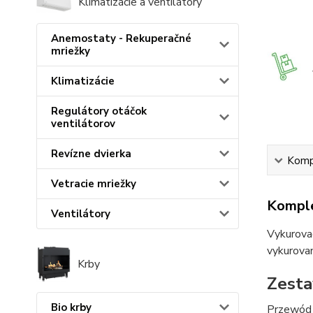
Klimatizácie a ventilátory
Anemostaty - Rekuperačné
mriežky
Klimatizácie
Regulátory otáčok
ventilátorov
Revízne dvierka
Kompl
Vetracie mriežky
Komple
Ventilátory
Vykurovac
vykurovan
Krby
Zesta
Bio krby
Przewód 