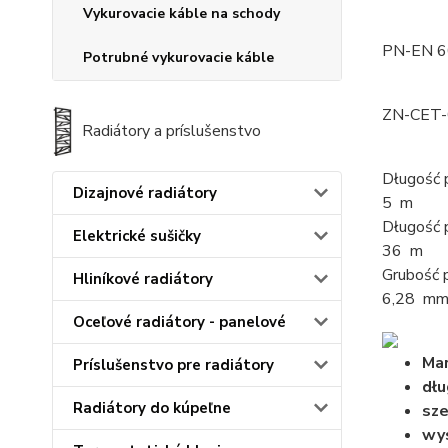
Vykurovacie káble na schody
PN-EN 6
Potrubné vykurovacie káble
ZN-CET-
Radiátory a príslušenstvo
Długość 
Dizajnové radiátory
5 m
Długość 
Elektrické sušičky
36 m
Grubość 
Hliníkové radiátory
6,28 m
Oceľové radiátory - panelové
Mar
Príslušenstvo pre radiátory
dłu
Radiátory do kúpeľne
sze
wy