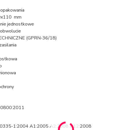
 opakowania
0x110 mm
nie jednostkowe
 obwolucie
CHNICZNE (GPRN-36/18)
zasilania
nostkowa
b
mionowa
ochrony
60800:2011
0335-1:2004 A1:2005 A2:2008 A12:2008