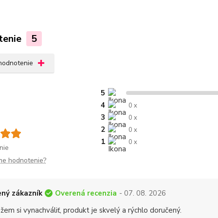
tenie
5
 hodnotenie
5
4
0 x
3
0 x
2
0 x
1
0 x
nie
me hodnotenie?
Overená recenzia
ný zákazník
- 07. 08. 2026
em si vynachváliť, produkt je skvelý a rýchlo doručený.