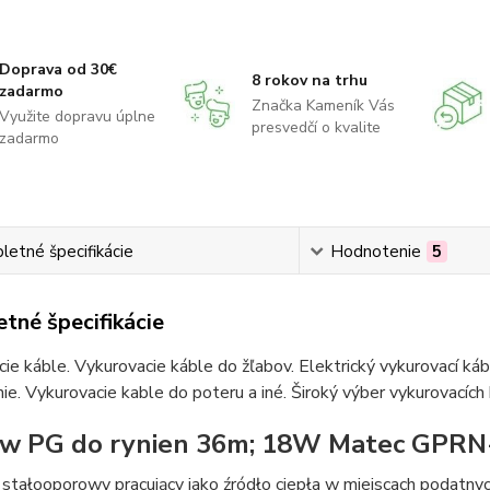
Doprava od 30€
8 rokov na trhu
zadarmo
Značka Kameník Vás
Využite dopravu úplne
presvedčí o kvalite
zadarmo
etné špecifikácie
Hodnotenie
5
tné špecifikácie
ie káble. Vykurovacie káble do žľabov. Elektrický vykurovací ká
ie. Vykurovacie kable do poteru a iné. Široký výber vykurovacích
w PG do rynien 36m; 18W Matec GPRN
stałooporowy pracujący jako źródło ciepła w miejscach podatny