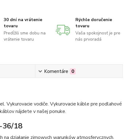
30 dní na vrátenie
Rýchle doručenie
tovaru
tovaru
Predĺžili sme dobu na
Vaša spokojnosť je pre
vrátenie tovaru
nás prvoradá
Komentáre
0
bel. Vykurovacie vodiče. Vykurovacie káble pre podlahové
 káblov nájdete v našej ponuke.
-36/18
ch na działanie zimowych warunków atmosferycznych.