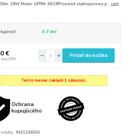
 36m; 18W Matec GPRN-36/18Przewód stałooporowy p...
celý
tupnosť
3-7 dní
0 €
Pridať do košíka
€
bez DPH
Tento mesiac zakúpili 1 zákazníci.
Ochrana
kupujúcého
roduktu:
9421336502