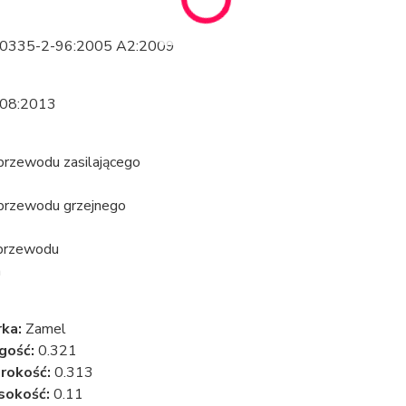
0335-2-96:2005 A2:2009
08:2013
przewodu zasilającego
przewodu grzejnego
przewodu
m
ka:
Zamel
gość:
0.321
rokość:
0.313
sokość:
0.11