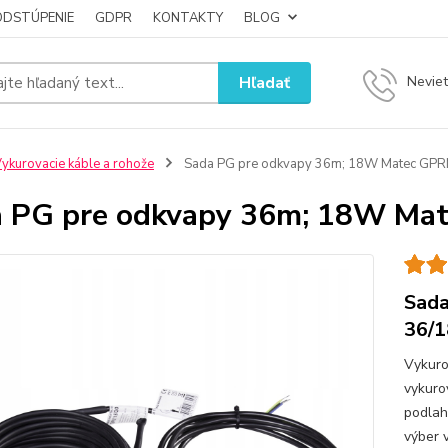
ODSTÚPENIE
GDPR
KONTAKTY
BLOG
Hľadať
Neviet
ykurovacie káble a rohože
Sada PG pre odkvapy 36m; 18W Matec GPR
 PG pre odkvapy 36m; 18W Ma
Sada
36/1
Vykuro
vykuro
podlah
výber 