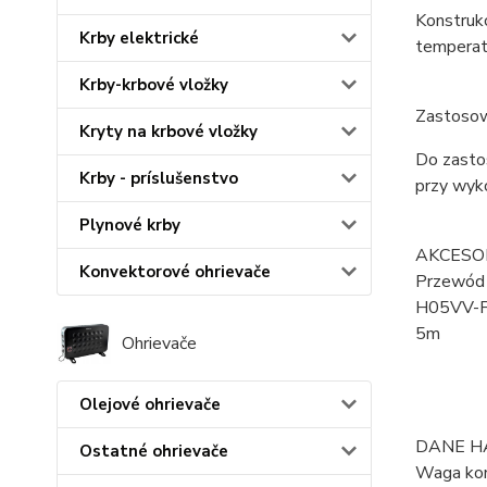
Konstrukc
Krby elektrické
temperat
Krby-krbové vložky
Zastoso
Kryty na krbové vložky
Do zasto
Krby - príslušenstvo
przy wyk
Plynové krby
AKCESOR
Konvektorové ohrievače
Przewód 
H05VV-F
5m
Ohrievače
Olejové ohrievače
DANE H
Ostatné ohrievače
Waga ko