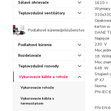
Sálavé ohrievače
1610 r
Wymiary
Teplovzdušné ventilátory
310x33
Opakowa
karton w
Podlahové kúrenie/príslušenstvo
DANE TE
Napięcie 
230 V
Podlahové kúrenie
Moc jed
Rozdelovače
18 W/m
Moc zna
Teplovzdušné rozvody
648 W
Stopień 
Vykurovacie káble a rohože
IP X7
Norma
Vykurovacie rohože
PN-IEC 
Vykurovacie káble s
termostatom
PN-EN 6