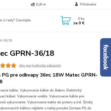
Prihlásenie
EUR
0
ks
e si rady? Zavolajte.
za
0 €
N-36/18
tec GPRN-36/18
Ako ma hodnotia zákazníci
 PG pre odkvapy 36m; 18W Matec GPRN-
8
vacie káble. Vykurovacie káble do žľabov. Elektrický
vací kábel. Vykurovacie vodiče. Vykurovacie káble pre
ové vykurovanie. Vykurovacie kable do poteru a iné. Široký
vykurovacích káblov nájdete v našej ponuke.Zestaw PG do