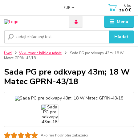
0
ks
EUR
za
0 €
Menu
Hľadať
Úvod
Vykurovacie káble a rohože
Sada PG pre odkvapy 43m; 18 W
Matec GPRN-43/18
Sada PG pre odkvapy 43m; 18 W
Matec GPRN-43/18
Ako ma hodnotia zákazníci