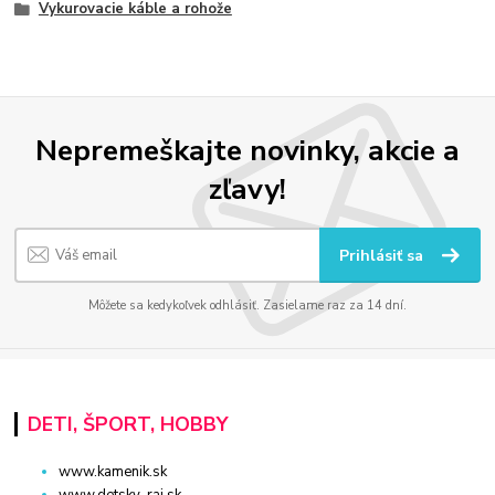
Vykurovacie káble a rohože
Nepremeškajte novinky, akcie a
zľavy!
Prihlásiť sa
Môžete sa kedykoľvek odhlásiť. Zasielame raz za 14 dní.
DETI, ŠPORT, HOBBY
www.kamenik.sk
www.detsky-raj.sk