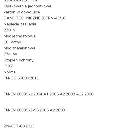
310x330x110 mm
Opakowanie jednostkowe
karton w obwolucie
DANE TECHNICZNE (GPRN-43/18)
Napięcie zasilania
230 V
Moc jednostkowa
18 W/mb
Moc znamionowa
774 W
Stopień ochrony
IP X7
Norma
PN-IEC 60800:2011
PN-EN 60335-1:2004 A1:2005 A2:2008 A12:2008
PN-EN 60335-2-96:2005 A2:2009
ZN-CET-08:2013