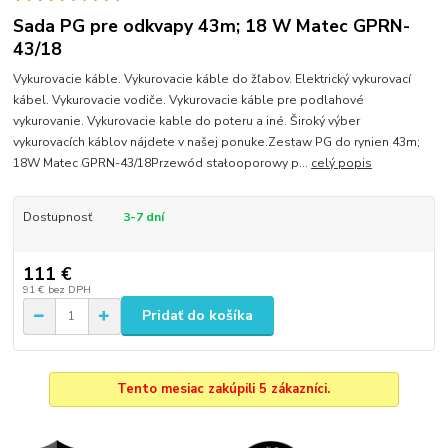
Sada PG pre odkvapy 43m; 18 W Matec GPRN-
43/18
Vykurovacie káble. Vykurovacie káble do žľabov. Elektrický vykurovací
kábel. Vykurovacie vodiče. Vykurovacie káble pre podlahové
vykurovanie. Vykurovacie kable do poteru a iné. Široký výber
vykurovacích káblov nájdete v našej ponuke.Zestaw PG do rynien 43m;
18W Matec GPRN-43/18Przewód stałooporowy p...
celý popis
Dostupnosť
3-7 dní
111 €
91 €
bez DPH
Pridať do košíka
Tento mesiac zakúpili 5 zákazníci.