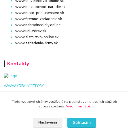
www.stavebnictvo-online.sk
www.maxiobchod-naradie.sk
www.moto-prislusenstvo.sk
www.firemne-zariadenie.sk
www.nahradnediely.online
www.uni-zdrav.sk
www.zlatnictvo-online.sk
www.zariadenie-firmy.sk
Kontakty
WWW.KRBY-KOTLY.SK
Tieto webové stránky využívajú na poskytovanie svojich služieb
súbory cookies.
Viac informácií
.
info@krby-kotly.sk
Súhlasím
Nastavenia