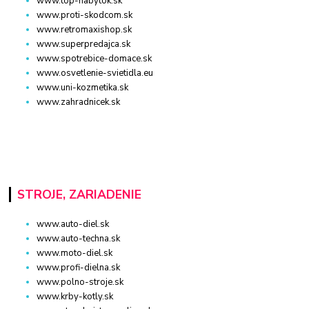
www.top-nabytok.sk
www.proti-skodcom.sk
www.retromaxishop.sk
www.superpredajca.sk
www.spotrebice-domace.sk
www.osvetlenie-svietidla.eu
www.uni-kozmetika.sk
www.zahradnicek.sk
STROJE, ZARIADENIE
www.auto-diel.sk
www.auto-techna.sk
www.moto-diel.sk
www.profi-dielna.sk
www.polno-stroje.sk
www.krby-kotly.sk