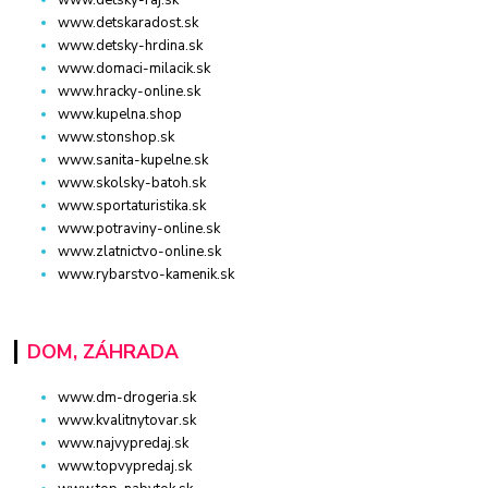
www.detskaradost.sk
www.detsky-hrdina.sk
www.domaci-milacik.sk
www.hracky-online.sk
www.kupelna.shop
www.stonshop.sk
www.sanita-kupelne.sk
www.skolsky-batoh.sk
www.sportaturistika.sk
www.potraviny-online.sk
www.zlatnictvo-online.sk
www.rybarstvo-kamenik.sk
DOM, ZÁHRADA
www.dm-drogeria.sk
www.kvalitnytovar.sk
www.najvypredaj.sk
www.topvypredaj.sk