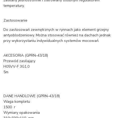
zasilany jednostronnie i sterowany osobnym regulatorem
temperatury.
Zastosowanie
Do zastosowań zewnętrznych w rynnach jako element grzejny
antyoblodzeniowy. Można stosować również na dachach jednak
przy wykorzystaniu indywidualnych systemów mocowań.
AKCESORIA (GPRN-43/18)
Przewód zasilający
H05VV-F 3G1,0
5m
DANE HANDLOWE (GPRN-43/18)
Waga kompletu
1500 r
Wymiary opakowania