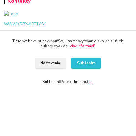
Kontakty
WWW.KRBY-KOTLY.SK
Tieto webové stránky využívajú na poskytovanie svojich služieb
súbory cookies.
Viac informácií
.
info@krby-kotly.sk
Súhlasím
Nastavenia
Súhlas môžete odmietnuť
tu
.
© 2024 Všetky práva vyhradené KAMENIK.SK
Vytvorené na
Eshop-rychlo.sk