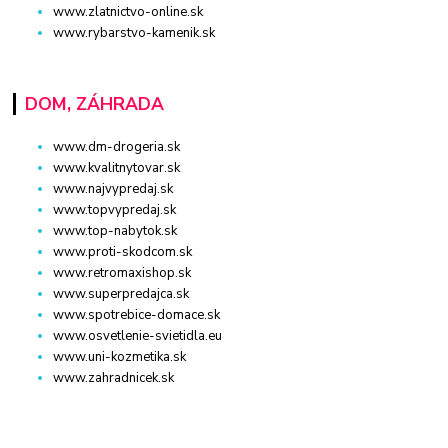
www.zlatnictvo-online.sk
www.rybarstvo-kamenik.sk
DOM, ZÁHRADA
www.dm-drogeria.sk
www.kvalitnytovar.sk
www.najvypredaj.sk
www.topvypredaj.sk
www.top-nabytok.sk
www.proti-skodcom.sk
www.retromaxishop.sk
www.superpredajca.sk
www.spotrebice-domace.sk
www.osvetlenie-svietidla.eu
www.uni-kozmetika.sk
www.zahradnicek.sk