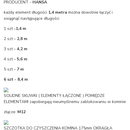
PRODUCENT -
HANSA
każdy element długości
1,4 metra
można dowolnie łączyć i
osiągnąć następujące długości
1 szt
-1,4 m
2 szt
- 2,8 m
3 szt
- 4,2 m
4 szt
- 5,6 m
5 szt
- 7 m
6 szt - 8,4 m
SOLIDNE SKUWKI ( ELEMENTY ŁĄCZONE ) POMIĘDZE
ELEMENTAMI zapobiegają nieumyślnemu zablokowaniu w kominie
złącze:
M12
SZCZOTKA DO CZYSZCZENIA KOMINA 175mm OKRĄGŁA