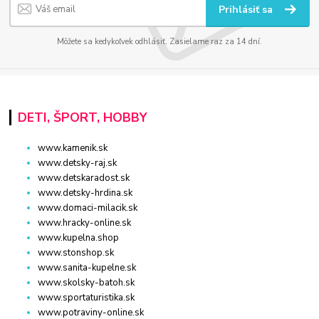
Prihlásiť sa
Môžete sa kedykoľvek odhlásiť. Zasielame raz za 14 dní.
DETI, ŠPORT, HOBBY
www.kamenik.sk
www.detsky-raj.sk
www.detskaradost.sk
www.detsky-hrdina.sk
www.domaci-milacik.sk
www.hracky-online.sk
www.kupelna.shop
www.stonshop.sk
www.sanita-kupelne.sk
www.skolsky-batoh.sk
www.sportaturistika.sk
www.potraviny-online.sk