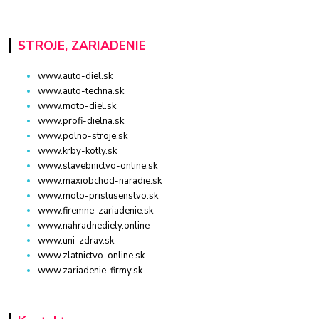
STROJE, ZARIADENIE
www.auto-diel.sk
www.auto-techna.sk
www.moto-diel.sk
www.profi-dielna.sk
www.polno-stroje.sk
www.krby-kotly.sk
www.stavebnictvo-online.sk
www.maxiobchod-naradie.sk
www.moto-prislusenstvo.sk
www.firemne-zariadenie.sk
www.nahradnediely.online
www.uni-zdrav.sk
www.zlatnictvo-online.sk
www.zariadenie-firmy.sk