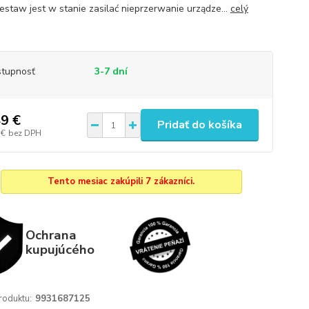
staw jest w stanie zasilać nieprzerwanie urządze...
celý
tupnosť
3-7 dní
9 €
Pridať do košíka
 €
bez DPH
Tento mesiac zakúpili 7 zákazníci.
Ochrana
kupujúcého
roduktu:
9931687125