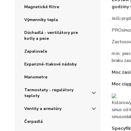
godziny
Magnetické filtre
Jeśli prą
Výmenníky tepla
PROsinus
Dúchadlá - ventilátory pre
kotly a pece
Zastosow
Zapalovače
m.in.: pi
braku zas
Expanzné-tlakové nádoby
Moc zas
Manometre
Moc cią
Termostaty - regulátory
teploty
Kolorowy
Ventily a armatúry
sinus od 
sinusoida
Čerpadlá
Specyfik