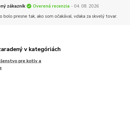
Overená recenzia
ný zákazník
- 04. 08. 2026
o bolo presne tak, ako som očakával, vďaka za skvelý tovar.
zaradený v kategóriách
ušenstvo pre kotly a
e