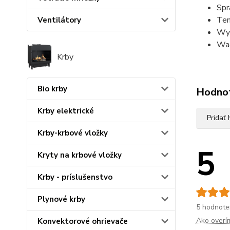
Sp
Tem
Ventilátory
Wym
Wag
Krby
Bio krby
Hodno
Krby elektrické
Pridať
Krby-krbové vložky
5
Kryty na krbové vložky
Krby - príslušenstvo
Plynové krby
5 hodnote
Ako overí
Konvektorové ohrievače