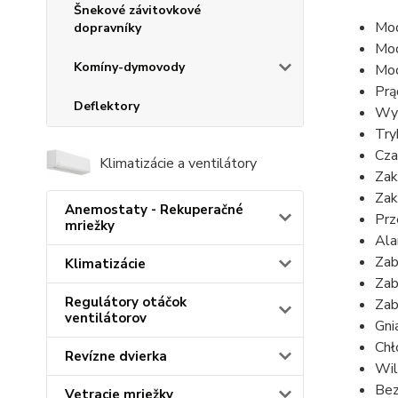
Šnekové závitovkové
Mo
dopravníky
Mo
Komíny-dymovody
Mo
Prą
Deflektory
Wyś
Try
Cza
Klimatizácie a ventilátory
Zak
Zak
Anemostaty - Rekuperačné
Prz
mriežky
Ala
Zab
Klimatizácie
Zab
Regulátory otáčok
Zab
ventilátorov
Gni
Chł
Revízne dvierka
Wil
Bez
Vetracie mriežky