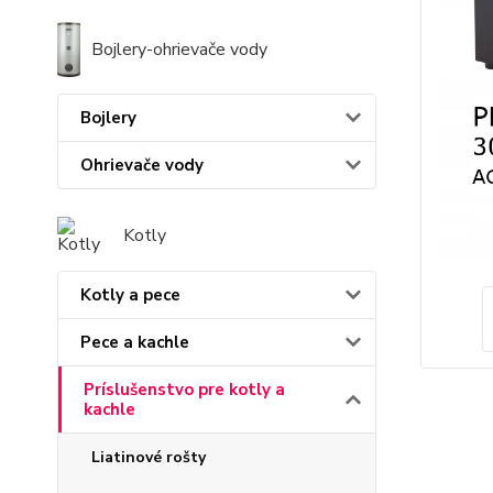
Bojlery-ohrievače vody
Bojlery
Ohrievače vody
Kotly
Kotly a pece
Pece a kachle
Príslušenstvo pre kotly a
kachle
Liatinové rošty