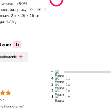
rawność: >90%
peratura pracy: 0 – 40°C
iary: 25, x 26 x 16 cm
a: 4,7 kg
tenie
5
 hodnotenie
5
4
0 x
3
0 x
2
0 x
1
0 x
nie
me hodnotenie?