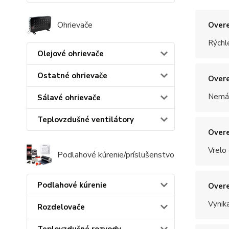
Ohrievače
Overe
Rýchle
Olejové ohrievače
Ostatné ohrievače
Overe
Nemám
Sálavé ohrievače
Teplovzdušné ventilátory
Overe
Vrelo
Podlahové kúrenie/príslušenstvo
Podlahové kúrenie
Overe
Vynik
Rozdelovače