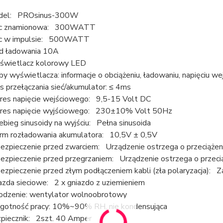
del: PROsinus-300W
c znamionowa: 300WATT
c w impulsie: 500WATT
d ładowania 10A
wietlacz kolorowy LED
by wyświetlacza: informacje o obciążeniu, ładowaniu, napięciu wejś
s przełączania sieć/akumulator: ≤ 4ms
res napięcie wejściowego: 9,5-15 Volt DC
res napięcie wyjściowego: 230±10% Volt 50Hz
ebieg sinusoidy na wyjściu: Pełna sinusoida
rm rozładowania akumulatora: 10,5V ± 0,5V
ezpieczenie przed zwarciem: Urządzenie ostrzega o przeciążen
ezpieczenie przed przegrzaniem: Urządzenie ostrzega o przeci
ezpieczenie przed złym podłączeniem kabli (zła polaryzacja): 
azda sieciowe: 2 x gniazdo z uziemieniem
odzenie: wentylator wolnoobrotowy
gotność pracy: 10%~90% RH, nie kondensująca
piecznik: 2szt. 40 Amper