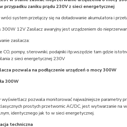
 w
przypadku zaniku prądu 230V z sieci energetycznej
d wróci system przełączy się na doładowanie akumulatora i przełą
 300W 12V Zasilacz awaryjny jest urządzeniem do nieprzerwaneg
anie zasilacza:
ece CO, pompy, sterowniki, podajniki itp.wszędzie tam gdzie istot
ilania z sieci energetycznej 230V
ilacza pozwala na podłączenie urządzeń o mocy 300W
gła 300W
 wyświetlacz pozwala monitorować najważniejsze parametry prac
klasycznych prostych przetwornic AC/DC, jest wytwarzanie na w
lnym, identycznego jak to w sieci energetycznej.
acja techniczna