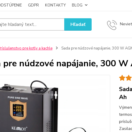
ODSTÚPENIE
GDPR
KONTAKTY
BLOG
Hľadať
Neviet
ríslušenstvo pre kotly a kachle
Sada pre núdzové napájanie, 300 W AG
 pre núdzové napájanie, 300 W
Sada
Ah
Výmenn
termos
príslu
Zasila