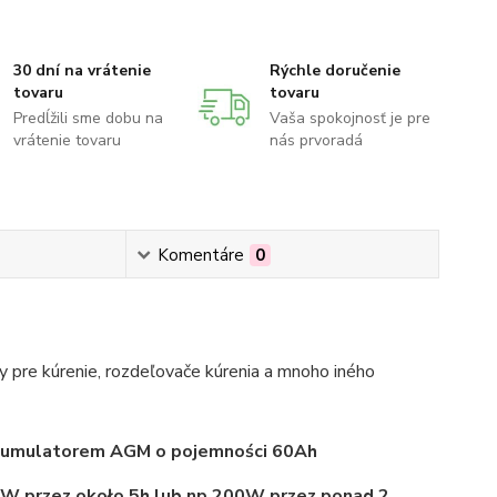
30 dní na vrátenie
Rýchle doručenie
tovaru
tovaru
Predĺžili sme dobu na
Vaša spokojnosť je pre
vrátenie tovaru
nás prvoradá
Komentáre
0
 pre kúrenie, rozdeľovače kúrenia a mnoho iného
 akumulatorem AGM o pojemności 60Ah
00W przez około 5h lub np 200W przez ponad 2