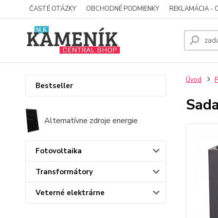
ČASTÉ OTÁZKY
OBCHODNÉ PODMIENKY
REKLAMÁCIA - 
Úvod
P
Bestseller
Sada
Alternatívne zdroje energie
Fotovoltaika
Transformátory
Veterné elektrárne