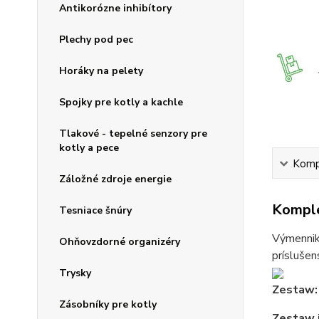
Antikorózne inhibítory
Plechy pod pec
Horáky na pelety
Spojky pre kotly a kachle
Tlakové - tepelné senzory pre
kotly a pece
Kompl
Záložné zdroje energie
Komple
Tesniace šnúry
Výmenniky
Ohňovzdorné organizéry
príslušen
Trysky
Zestaw: 
Zásobníky pre kotly
Zestaw j