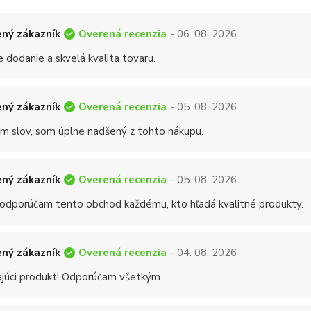
Overená recenzia
ný zákazník
- 06. 08. 2026
 dodanie a skvelá kvalita tovaru.
Overená recenzia
ný zákazník
- 05. 08. 2026
 slov, som úplne nadšený z tohto nákupu.
Overená recenzia
ný zákazník
- 05. 08. 2026
 odporúčam tento obchod každému, kto hľadá kvalitné produkty.
Overená recenzia
ný zákazník
- 04. 08. 2026
ajúci produkt! Odporúčam všetkým.