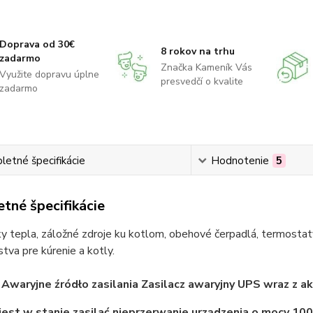
Doprava od 30€
8 rokov na trhu
zadarmo
Značka Kameník Vás
Využite dopravu úplne
presvedčí o kvalite
zadarmo
etné špecifikácie
Hodnotenie
5
tné špecifikácie
 tepla, záložné zdroje ku kotlom, obehové čerpadlá, termostaty
stva pre kúrenie a kotly.
Awaryjne źródło zasilania Zasilacz awaryjny UPS wraz z
est w stanie zasilać nieprzerwanie urządzenia o mocy 1