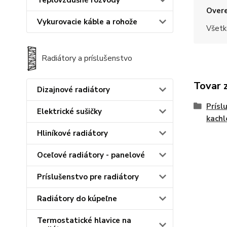
Teplovzdušné rozvody
Overe
Vykurovacie káble a rohože
Všetk
Radiátory a príslušenstvo
Tovar 
Dizajnové radiátory
Prísl
Elektrické sušičky
kachl
Hliníkové radiátory
Oceľové radiátory - panelové
Príslušenstvo pre radiátory
Radiátory do kúpeľne
Termostatické hlavice na