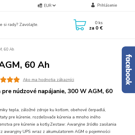
Prihlásenie
EUR
0
ks
e si rady? Zavolajte.
za
0 €
M, 60 Ah
 AGM, 60 Ah
Ako ma hodnotia zákazníci
 pre núdzové napájanie, 300 W AGM, 60
iky tepla, záložné zdroje ku kotlom, obehové čerpadlá,
taty pre kúrenie, rozdeľovače kúrenia a mnoho iného
šenstva pre kúrenie a kotly.Zestaw: Awaryjne źródło zasilania
cz awaryjny UPS wraz z akumulatorem AGM o pojemności