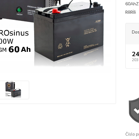
60AhZe
popis
Dos
24
203
Číslo p