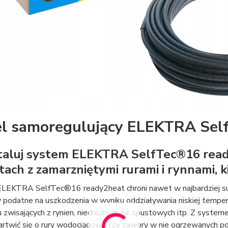
l samoregulujący ELEKTRA Self
taluj system ELEKTRA SelfTec®16 ready
tach z zamarzniętymi rurami i rynnami, 
LEKTRA SelfTec®16 ready2heat chroni nawet w najbardziej surow
 podatne na uszkodzenia w wyniku oddziaływania niskiej temper
du zwisających z rynien, niedrożnych rur spustowych itp. Z sy
artwić się o rury wodociągowe czy zawory w nie ogrzewanych po