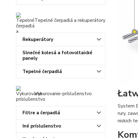
Tepelné čerpadlá a rekuperátory
Rekuperátory
Slnečné kolesá a fotovoltaické
panely
Tepelné čerpadlá
Łat
Vykurovanie-príslušenstvo
System E
Filtre a čerpadlá
rury, zaw
niskich 
Iné príslušenstvo
Komf