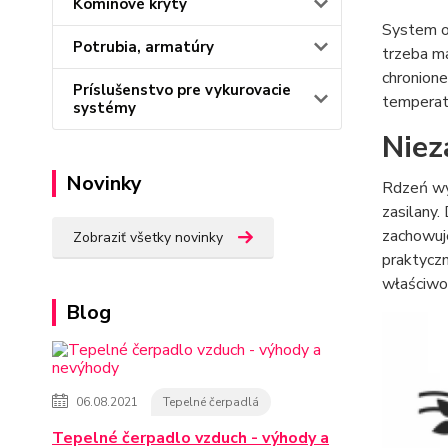
Komínové kryty
System o
Potrubia, armatúry
trzeba m
chronione
Príslušenstvo pre vykurovacie
temperat
systémy
Niez
Novinky
Rdzeń wyk
zasilany.
zachowuje
Zobraziť všetky novinky
praktycz
właściwo
Blog
06.08.2021
Tepelné čerpadlá
Tepelné čerpadlo vzduch - výhody a