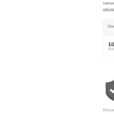
samore
celý p
Dos
10
82 
Číslo p