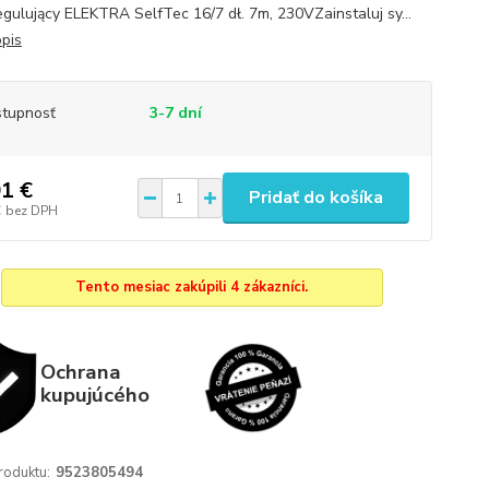
gulujący ELEKTRA SelfTec 16/7 dł. 7m, 230VZainstaluj sy...
opis
tupnosť
3-7 dní
1 €
Pridať do košíka
€
bez DPH
Tento mesiac zakúpili 4 zákazníci.
Ochrana
kupujúcého
roduktu:
9523805494