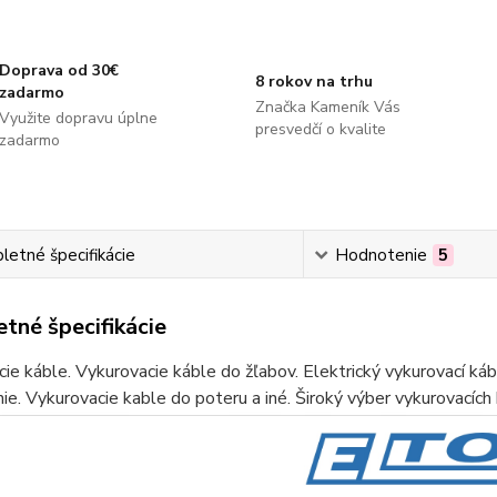
Doprava od 30€
8 rokov na trhu
zadarmo
Značka Kameník Vás
Využite dopravu úplne
presvedčí o kvalite
zadarmo
etné špecifikácie
Hodnotenie
5
tné špecifikácie
ie káble. Vykurovacie káble do žľabov. Elektrický vykurovací ká
ie. Vykurovacie kable do poteru a iné. Široký výber vykurovacích