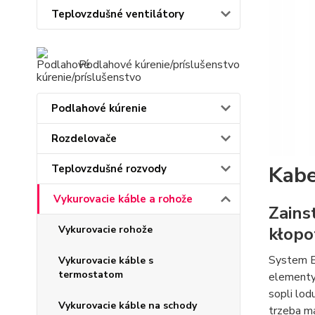
Teplovzdušné ventilátory
Podlahové kúrenie/príslušenstvo
Podlahové kúrenie
Rozdelovače
Kabe
Teplovzdušné rozvody
Vykurovacie káble a rohože
Zains
kłopo
Vykurovacie rohože
System E
Vykurovacie káble s
termostatom
elementy
sopli lo
Vykurovacie káble na schody
trzeba m