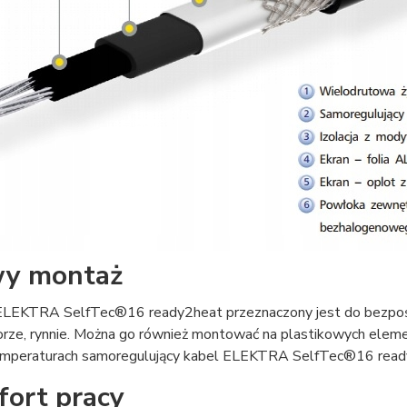
wy montaż
LEKTRA SelfTec®16 ready2heat przeznaczony jest do bezpośre
orze, rynnie. Można go również montować na plastikowych eleme
temperaturach samoregulujący kabel ELEKTRA SelfTec®16 ready2
ort pracy