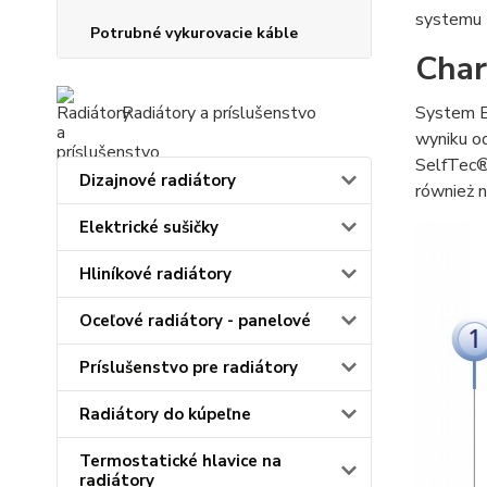
systemu 
Potrubné vykurovacie káble
Char
System E
Radiátory a príslušenstvo
wyniku o
SelfTec®
Dizajnové radiátory
również 
Elektrické sušičky
Hliníkové radiátory
Oceľové radiátory - panelové
Príslušenstvo pre radiátory
Radiátory do kúpeľne
Termostatické hlavice na
radiátory