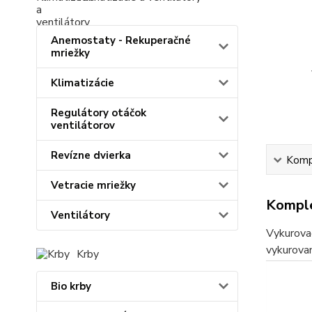
Anemostaty - Rekuperačné
mriežky
Klimatizácie
Regulátory otáčok
ventilátorov
Revízne dvierka
Kompl
Vetracie mriežky
Komple
Ventilátory
Vykurovac
vykurovan
Krby
Bio krby