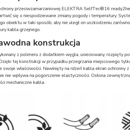
chrony przeciwzamarzaniowej ELEKTRA SelfTec®16 ready2heat 
artwić się o niespodziewane zmiany pogody i temperatury. Sys
go obiektu w taki sposób, aby nie uległ on uszkodzeniu zarówno o
ury kabla grzejnego.
awodna konstrukcja
onany z polimeru z dodatkiem węgla, usieciowany, rozpięty pom
 Dzięki tej konstrukcji w przypadku przegrzania miejscowego tylk
 swoje właściwości. Nawinięty na rdzeń kabla ekran ochronny z 
nie nie wpływa na pogorszenie elastyczności. Osłona zewnętrzn
ści mechaniczne kabla.