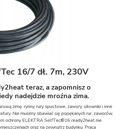
Tec 16/7 dł. 7m, 230V
2heat teraz, a zapomnisz o
kiedy nadejdzie mroźna zima.
ą zimę: rynny, rury spustowe, zawory, siłowniki i inne
atury. Nie musimy obawiać się popękanych rur, zaworów,
stemem ochrony ELEKTRA SelfTec®16 ready2heat nie
mieszczeniach oraz na zewnątrz budynku. Praca