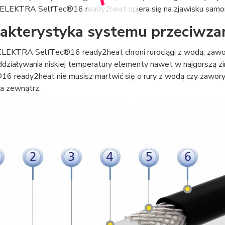
ELEKTRA SelfTec®16 ready2heat opiera się na zjawisku samoreg
akterystyka systemu przeciwz
LEKTRA SelfTec®16 ready2heat chroni rurociągi z wodą, zawory,
ddziaływania niskiej temperatury elementy nawet w najgorsz
16 ready2heat nie musisz martwić się o rury z wodą czy zawor
na zewnątrz.