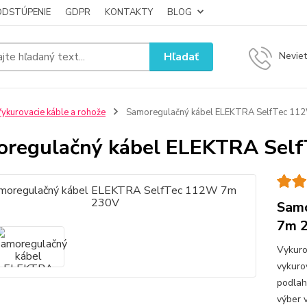
ODSTÚPENIE
GDPR
KONTAKTY
BLOG
Hľadať
Neviet
ykurovacie káble a rohože
Samoregulačný kábel ELEKTRA SelfTec 11
regulačný kábel ELEKTRA Sel
Samo
7m 
Vykuro
vykuro
podlah
výber 