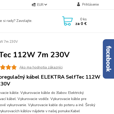
Prihlásenie
EUR
0
ks
e si rady? Zavolajte.
za
0 €
2W 7m 230V
fTec 112W 7m 230V
Ako ma hodnotia zákazníci
regulačný kábel ELEKTRA SelfTec 112W
230V
vacie káble. Vykurovacie káble do žľabov. Elektrický
vací kábel. Vykurovacie vodiče. Vykurovacie káble pre
ové vykurovanie. Vykurovacie kable do poteru a iné. Široký
vykurovacích káblov nájdete v našej ponuke.Kabel