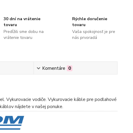
30 dní na vrátenie
Rýchle doručenie
tovaru
tovaru
Predĺžili sme dobu na
Vaša spokojnosť je pre
vrátenie tovaru
nás prvoradá
Komentáre
0
bel. Vykurovacie vodiče. Vykurovacie káble pre podlahové
 káblov nájdete v našej ponuke.