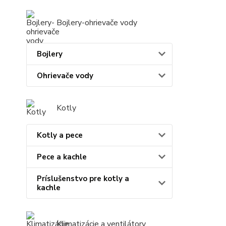
Bojlery-ohrievače vody
Bojlery
Ohrievače vody
Kotly
Kotly a pece
Pece a kachle
Príslušenstvo pre kotly a
kachle
Klimatizácie a ventilátory