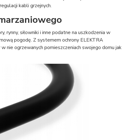
ulacji kabli grzejnych.
amarzaniowego
 rynny, siłowniki i inne podatne na uszkodzenia w
ą zimową pogodę. Z systemem ochrony ELEKTRA
y w nie ogrzewanych pomieszczeniach swojego domu jak