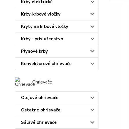
Krby elektrické
Krby-krbové vložky
Kryty na krbové vložky
Krby - príslušenstvo
Plynové krby
Konvektorové ohrievače
Ohrievače
Olejové ohrievače
Ostatné ohrievače
Sálavé ohrievače