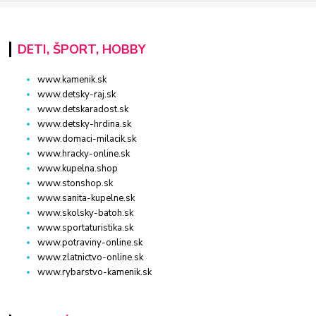
DETI, ŠPORT, HOBBY
www.kamenik.sk
www.detsky-raj.sk
www.detskaradost.sk
www.detsky-hrdina.sk
www.domaci-milacik.sk
www.hracky-online.sk
www.kupelna.shop
www.stonshop.sk
www.sanita-kupelne.sk
www.skolsky-batoh.sk
www.sportaturistika.sk
www.potraviny-online.sk
www.zlatnictvo-online.sk
www.rybarstvo-kamenik.sk