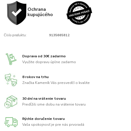
Ochrana
kupujúcého
Číslo produktu:
9135665812
Doprava od 30€ zadarmo
Využite dopravu úplne zadarmo
8 rokov na trhu
Značka Kameník Vás presvedčí o kvalite
30 dní na vrátenie tovaru
Predĺžili sme dobu na vrátenie tovaru
Rýchle doručenie tovaru
Vaša spokojnosť je pre nás prvoradá