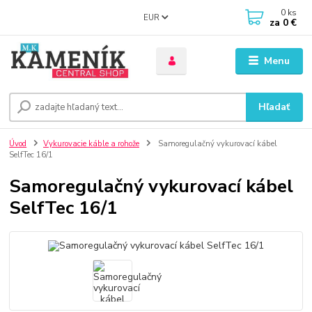
0
ks
EUR
za
0 €
Menu
Hľadať
Úvod
Vykurovacie káble a rohože
Samoregulačný vykurovací kábel
SelfTec 16/1
Samoregulačný vykurovací kábel
SelfTec 16/1