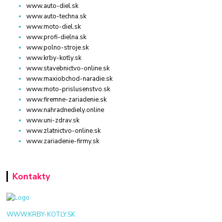
www.auto-diel.sk
www.auto-techna.sk
www.moto-diel.sk
www.profi-dielna.sk
www.polno-stroje.sk
www.krby-kotly.sk
www.stavebnictvo-online.sk
www.maxiobchod-naradie.sk
www.moto-prislusenstvo.sk
www.firemne-zariadenie.sk
www.nahradnediely.online
www.uni-zdrav.sk
www.zlatnictvo-online.sk
www.zariadenie-firmy.sk
Kontakty
WWW.KRBY-KOTLY.SK