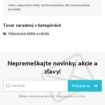
Vrelo odporúčam tento obchod každému, kto hľadá kvalitné
produkty.
Tovar zaradený v kategóriách
Vykurovacie káble a rohože
Nepremeškajte novinky, akcie a
zľavy!
Prihlásiť sa
Môžete sa kedykoľvek odhlásiť. Zasielame raz za 14 dní.