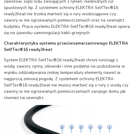
zaworów, sopli lodu zwisających z rynien, niedrożnych rur
spustowych itp. Z systemem ochrony ELEKTRA SelfTec®16
ready2heat nie trzeba martwić się o rury wodociągowe czy
zawory w nie ogrzewanych pomieszczeniach oraz na zewnątrz
budynku. Praca systemu ELEKTRA SelfTec®16 ready2heat opiera
się na zjawisku samoregulacji kabli grzejnych.
Charakterystyka systemu przeciwzamarzaniowego ELEKTRA
SelfTec
®
16 ready2heat
System ELEKTRA SelfTec®16 ready2heat chroni rurociągi z
wodą, zawory, rynny, siłowniki i inne podatne na uszkodzenia w
wyniku oddziaływania niskiej temperatury elementy nawet w
najgorszą zimową pogodę. Z systemem ochrony ELEKTRA
SelfTec®16 ready2heat nie musisz martwić się o rury z wodą czy
zawory w nie ogrzewanych pomieszczeniach swojego domu jak
również na zewnątrz.