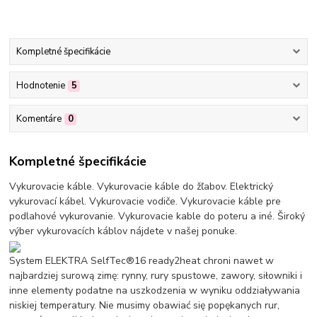
Kompletné špecifikácie
Hodnotenie
5
Komentáre
0
Kompletné špecifikácie
Vykurovacie káble. Vykurovacie káble do žľabov. Elektrický
vykurovací kábel. Vykurovacie vodiče. Vykurovacie káble pre
podlahové vykurovanie. Vykurovacie kable do poteru a iné. Široký
výber vykurovacích káblov nájdete v našej ponuke.
System ELEKTRA SelfTec®16 ready2heat chroni nawet w
najbardziej surową zimę: rynny, rury spustowe, zawory, siłowniki i
inne elementy podatne na uszkodzenia w wyniku oddziaływania
niskiej temperatury. Nie musimy obawiać się popękanych rur,