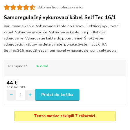
Ako ma hodnotia zákazníci
Samoregulačný vykurovací kábel SelfTec 16/1
Vykurovacie káble. Vykurovacie káble do žľabov. Elektrický vykurovací
kábel. Vykurovacie vodiče. Vykurovacie káble pre podlahové
vykurovanie. Vykurovacie kable do poteru a iné. Široký výber
vykurovacích káblov nájdete v našej ponuke.System ELEKTRA
SelfTec®16 ready2heat chroni nawet w najbardziej sur...
celý popis
Dostupnosť
3-7 dní
44 €
36 €
bez DPH
Pridať do košíka
Tento mesiac zakúpili 7 zákazníci.