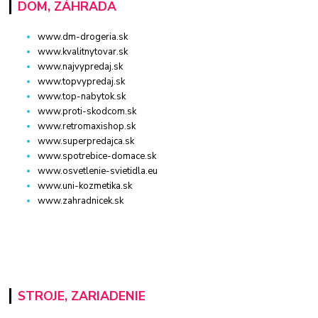
DOM, ZÁHRADA
www.dm-drogeria.sk
www.kvalitnytovar.sk
www.najvypredaj.sk
www.topvypredaj.sk
www.top-nabytok.sk
www.proti-skodcom.sk
www.retromaxishop.sk
www.superpredajca.sk
www.spotrebice-domace.sk
www.osvetlenie-svietidla.eu
www.uni-kozmetika.sk
www.zahradnicek.sk
STROJE, ZARIADENIE