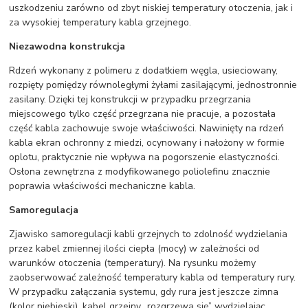
uszkodzeniu zarówno od zbyt niskiej temperatury otoczenia, jak i
za wysokiej temperatury kabla grzejnego.
Niezawodna konstrukcja
Rdzeń wykonany z polimeru z dodatkiem węgla, usieciowany,
rozpięty pomiędzy równoległymi żyłami zasilającymi, jednostronnie
zasilany. Dzięki tej konstrukcji w przypadku przegrzania
miejscowego tylko część przegrzana nie pracuje, a pozostała
część kabla zachowuje swoje właściwości. Nawinięty na rdzeń
kabla ekran ochronny z miedzi, ocynowany i nałożony w formie
oplotu, praktycznie nie wpływa na pogorszenie elastyczności.
Osłona zewnętrzna z modyfikowanego poliolefinu znacznie
poprawia właściwości mechaniczne kabla.
Samoregulacja
Zjawisko samoregulacji kabli grzejnych to zdolność wydzielania
przez kabel zmiennej ilości ciepła (mocy) w zależności od
warunków otoczenia (temperatury). Na rysunku możemy
zaobserwować zależność temperatury kabla od temperatury rury.
W przypadku załączania systemu, gdy rura jest jeszcze zimna
(kolor niebieski), kabel grzejny „rozgrzewa się” wydzielając