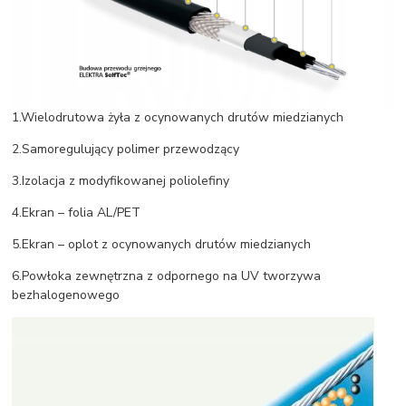
1.Wielodrutowa żyła z ocynowanych drutów miedzianych
2.Samoregulujący polimer przewodzący
3.Izolacja z modyfikowanej poliolefiny
4.Ekran – folia AL/PET
5.Ekran – oplot z ocynowanych drutów miedzianych
6.Powłoka zewnętrzna z odpornego na UV tworzywa
bezhalogenowego