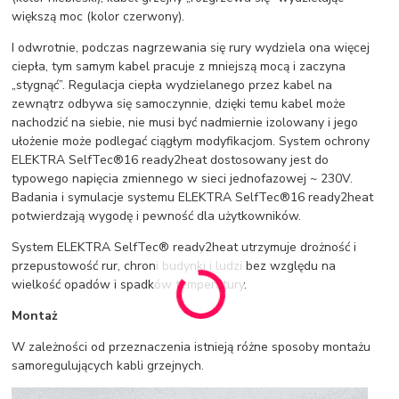
większą moc (kolor czerwony).
I odwrotnie, podczas nagrzewania się rury wydziela ona więcej
ciepła, tym samym kabel pracuje z mniejszą mocą i zaczyna
„stygnąć”. Regulacja ciepła wydzielanego przez kabel na
zewnątrz odbywa się samoczynnie, dzięki temu kabel może
nachodzić na siebie, nie musi być nadmiernie izolowany i jego
ułożenie może podlegać ciągłym modyfikacjom. System ochrony
ELEKTRA SelfTec®16 ready2heat dostosowany jest do
typowego napięcia zmiennego w sieci jednofazowej ~ 230V.
Badania i symulacje systemu ELEKTRA SelfTec®16 ready2heat
potwierdzają wygodę i pewność dla użytkowników.
System ELEKTRA SelfTec® ready2heat utrzymuje drożność i
przepustowość rur, chroni budynki i ludzi bez względu na
wielkość opadów i spadków temperatury.
Montaż
W zależności od przeznaczenia istnieją różne sposoby montażu
samoregulujących kabli grzejnych.