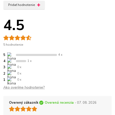
Pridať hodnotenie
4.5
5 hodnotenie
5
4 x
4
1 x
3
0 x
2
0 x
1
0 x
Ako overíme hodnotenie?
Overený zákazník
Overená recenzia
- 07. 08. 2026