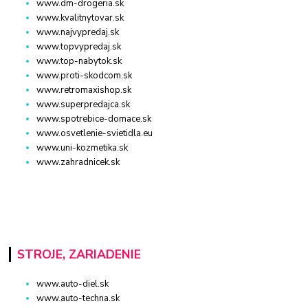
www.dm-drogeria.sk
www.kvalitnytovar.sk
www.najvypredaj.sk
www.topvypredaj.sk
www.top-nabytok.sk
www.proti-skodcom.sk
www.retromaxishop.sk
www.superpredajca.sk
www.spotrebice-domace.sk
www.osvetlenie-svietidla.eu
www.uni-kozmetika.sk
www.zahradnicek.sk
STROJE, ZARIADENIE
www.auto-diel.sk
www.auto-techna.sk