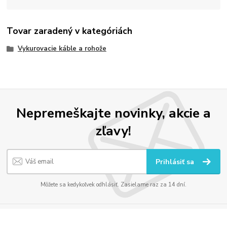
Tovar zaradený v kategóriách
Vykurovacie káble a rohože
Nepremeškajte novinky, akcie a
zľavy!
Prihlásiť sa
Môžete sa kedykoľvek odhlásiť. Zasielame raz za 14 dní.