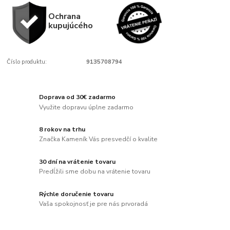
Ochrana
kupujúcého
Číslo produktu:
9135708794
Doprava od 30€ zadarmo
Využite dopravu úplne zadarmo
8 rokov na trhu
Značka Kameník Vás presvedčí o kvalite
30 dní na vrátenie tovaru
Predĺžili sme dobu na vrátenie tovaru
Rýchle doručenie tovaru
Vaša spokojnosť je pre nás prvoradá