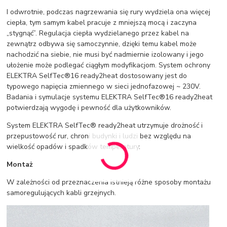
I odwrotnie, podczas nagrzewania się rury wydziela ona więcej
ciepła, tym samym kabel pracuje z mniejszą mocą i zaczyna
„stygnąć”. Regulacja ciepła wydzielanego przez kabel na
zewnątrz odbywa się samoczynnie, dzięki temu kabel może
nachodzić na siebie, nie musi być nadmiernie izolowany i jego
ułożenie może podlegać ciągłym modyfikacjom. System ochrony
ELEKTRA SelfTec®16 ready2heat dostosowany jest do
typowego napięcia zmiennego w sieci jednofazowej ~ 230V.
Badania i symulacje systemu ELEKTRA SelfTec®16 ready2heat
potwierdzają wygodę i pewność dla użytkowników.
System ELEKTRA SelfTec® ready2heat utrzymuje drożność i
przepustowość rur, chroni budynki i ludzi bez względu na
wielkość opadów i spadków temperatury.
Montaż
W zależności od przeznaczenia istnieją różne sposoby montażu
samoregulujących kabli grzejnych.