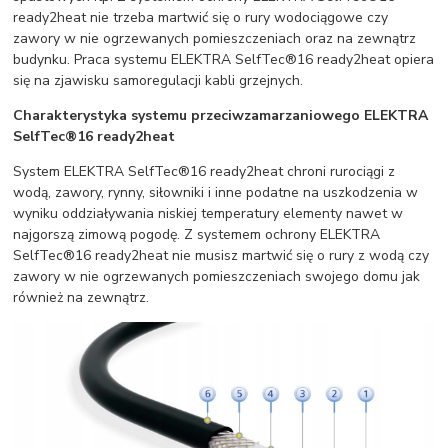
ready2heat nie trzeba martwić się o rury wodociągowe czy
zawory w nie ogrzewanych pomieszczeniach oraz na zewnątrz
budynku. Praca systemu ELEKTRA SelfTec®16 ready2heat opiera
się na zjawisku samoregulacji kabli grzejnych.
Charakterystyka systemu przeciwzamarzaniowego ELEKTRA
SelfTec
®
16 ready2heat
System ELEKTRA SelfTec®16 ready2heat chroni rurociągi z
wodą, zawory, rynny, siłowniki i inne podatne na uszkodzenia w
wyniku oddziaływania niskiej temperatury elementy nawet w
najgorszą zimową pogodę. Z systemem ochrony ELEKTRA
SelfTec®16 ready2heat nie musisz martwić się o rury z wodą czy
zawory w nie ogrzewanych pomieszczeniach swojego domu jak
również na zewnątrz.