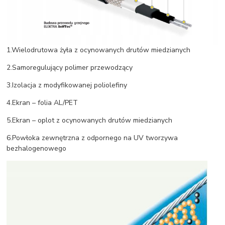
1.Wielodrutowa żyła z ocynowanych drutów miedzianych
2.Samoregulujący polimer przewodzący
3.Izolacja z modyfikowanej poliolefiny
4.Ekran – folia AL/PET
5.Ekran – oplot z ocynowanych drutów miedzianych
6.Powłoka zewnętrzna z odpornego na UV tworzywa
bezhalogenowego