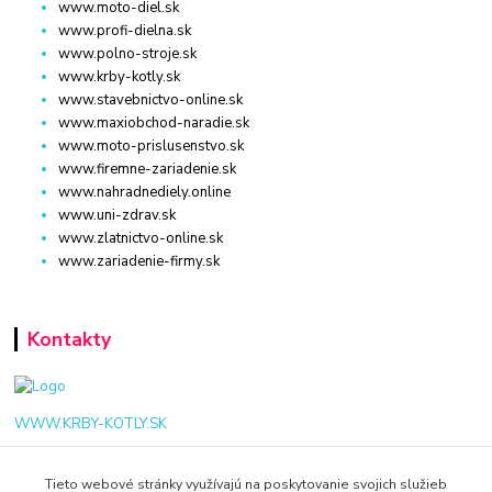
www.moto-diel.sk
www.profi-dielna.sk
www.polno-stroje.sk
www.krby-kotly.sk
www.stavebnictvo-online.sk
www.maxiobchod-naradie.sk
www.moto-prislusenstvo.sk
www.firemne-zariadenie.sk
www.nahradnediely.online
www.uni-zdrav.sk
www.zlatnictvo-online.sk
www.zariadenie-firmy.sk
Kontakty
WWW.KRBY-KOTLY.SK
Tieto webové stránky využívajú na poskytovanie svojich služieb