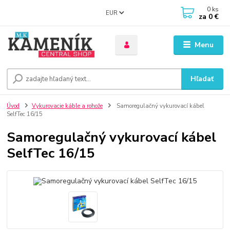
0
ks
EUR
za
0 €
Menu
Hľadať
Úvod
Vykurovacie káble a rohože
Samoregulačný vykurovací kábel
SelfTec 16/15
Samoregulačný vykurovací kábel
SelfTec 16/15