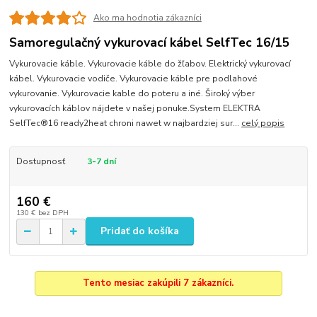
Ako ma hodnotia zákazníci
Samoregulačný vykurovací kábel SelfTec 16/15
Vykurovacie káble. Vykurovacie káble do žľabov. Elektrický vykurovací
kábel. Vykurovacie vodiče. Vykurovacie káble pre podlahové
vykurovanie. Vykurovacie kable do poteru a iné. Široký výber
vykurovacích káblov nájdete v našej ponuke.System ELEKTRA
SelfTec®16 ready2heat chroni nawet w najbardziej sur...
celý popis
Dostupnosť
3-7 dní
160 €
130 €
bez DPH
Pridať do košíka
Tento mesiac zakúpili 7 zákazníci.