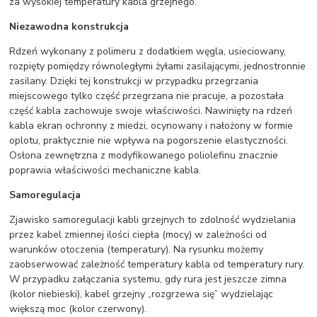
za wysokiej temperatury kabla grzejnego.
Niezawodna konstrukcja
Rdzeń wykonany z polimeru z dodatkiem węgla, usieciowany,
rozpięty pomiędzy równoległymi żyłami zasilającymi, jednostronnie
zasilany. Dzięki tej konstrukcji w przypadku przegrzania
miejscowego tylko część przegrzana nie pracuje, a pozostała
część kabla zachowuje swoje właściwości. Nawinięty na rdzeń
kabla ekran ochronny z miedzi, ocynowany i nałożony w formie
oplotu, praktycznie nie wpływa na pogorszenie elastyczności.
Osłona zewnętrzna z modyfikowanego poliolefinu znacznie
poprawia właściwości mechaniczne kabla.
Samoregulacja
Zjawisko samoregulacji kabli grzejnych to zdolność wydzielania
przez kabel zmiennej ilości ciepła (mocy) w zależności od
warunków otoczenia (temperatury). Na rysunku możemy
zaobserwować zależność temperatury kabla od temperatury rury.
W przypadku załączania systemu, gdy rura jest jeszcze zimna
(kolor niebieski), kabel grzejny „rozgrzewa się” wydzielając
większą moc (kolor czerwony).