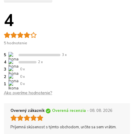
4
5 hodnotenie
5
3 x
4
2 x
3
0 x
2
0 x
1
0 x
Ako overíme hodnotenie?
Overený zákazník
Overená recenzia
- 08. 08. 2026
Príjemná skúsenosť s týmto obchodom, určite sa sem vrátim.