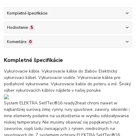
Kompletné špecifikácie
Hodnotenie
5
Komentáre
0
Kompletné špecifikácie
Vykurovacie káble. Vykurovacie káble do žľabov. Elektrický
vykurovací kábel. Vykurovacie vodiče. Vykurovacie káble pre
podlahové vykurovanie. Vykurovacie kable do poteru a iné. Široký
výber vykurovacích káblov nájdete v našej ponuke.
System ELEKTRA SelfTec®16 ready2heat chroni nawet w
najbardziej surową zimę: rynny, rury spustowe, zawory, siłowniki i
inne elementy podatne na uszkodzenia w wyniku oddziaływania
niskiej temperatury. Nie musimy obawiać się popękanych rur,
zaworów, sopli lodu zwisających z rynien, niedrożnych rur
spustowych itp. Z systemem ochrony ELEKTRA SelfTec®16