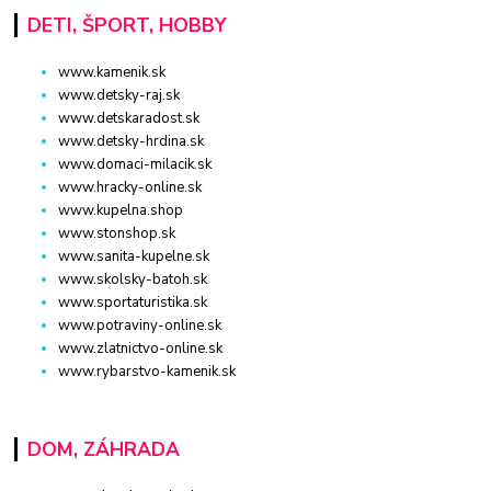
DETI, ŠPORT, HOBBY
www.kamenik.sk
www.detsky-raj.sk
www.detskaradost.sk
www.detsky-hrdina.sk
www.domaci-milacik.sk
www.hracky-online.sk
www.kupelna.shop
www.stonshop.sk
www.sanita-kupelne.sk
www.skolsky-batoh.sk
www.sportaturistika.sk
www.potraviny-online.sk
www.zlatnictvo-online.sk
www.rybarstvo-kamenik.sk
DOM, ZÁHRADA