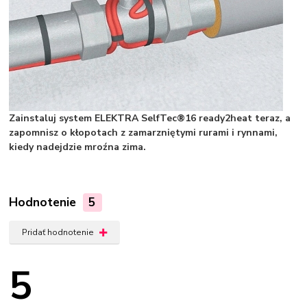
Zainstaluj system ELEKTRA SelfTec®16 ready2heat teraz, a
zapomnisz o kłopotach z zamarzniętymi rurami i rynnami,
kiedy nadejdzie mroźna zima.
Hodnotenie
5
Pridať hodnotenie
5