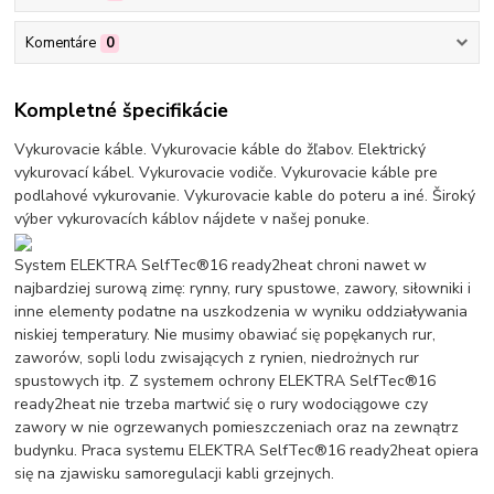
Komentáre
0
Kompletné špecifikácie
Vykurovacie káble. Vykurovacie káble do žľabov. Elektrický
vykurovací kábel. Vykurovacie vodiče. Vykurovacie káble pre
podlahové vykurovanie. Vykurovacie kable do poteru a iné. Široký
výber vykurovacích káblov nájdete v našej ponuke.
System ELEKTRA SelfTec®16 ready2heat chroni nawet w
najbardziej surową zimę: rynny, rury spustowe, zawory, siłowniki i
inne elementy podatne na uszkodzenia w wyniku oddziaływania
niskiej temperatury. Nie musimy obawiać się popękanych rur,
zaworów, sopli lodu zwisających z rynien, niedrożnych rur
spustowych itp. Z systemem ochrony ELEKTRA SelfTec®16
ready2heat nie trzeba martwić się o rury wodociągowe czy
zawory w nie ogrzewanych pomieszczeniach oraz na zewnątrz
budynku. Praca systemu ELEKTRA SelfTec®16 ready2heat opiera
się na zjawisku samoregulacji kabli grzejnych.