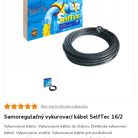
Ako ma hodnotia zákazníci
Samoregulačný vykurovací kábel SelfTec 16/2
Vykurovacie káble. Vykurovacie káble do žľabov. Elektrický vykurovací
kábel. Vykurovacie vodiče. Vykurovacie káble pre podlahové