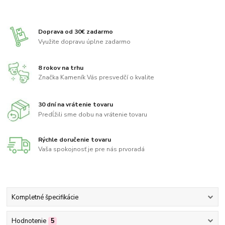
Doprava od 30€ zadarmo
Využite dopravu úplne zadarmo
8 rokov na trhu
Značka Kameník Vás presvedčí o kvalite
30 dní na vrátenie tovaru
Predĺžili sme dobu na vrátenie tovaru
Rýchle doručenie tovaru
Vaša spokojnosť je pre nás prvoradá
Kompletné špecifikácie
Hodnotenie
5