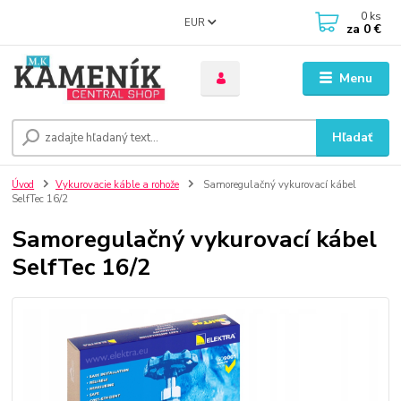
0
ks
EUR
za
0 €
Menu
Hľadať
Úvod
Vykurovacie káble a rohože
Samoregulačný vykurovací kábel
SelfTec 16/2
Samoregulačný vykurovací kábel
SelfTec 16/2