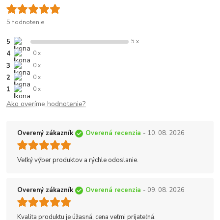
5 hodnotenie
5
5 x
4
0 x
3
0 x
2
0 x
1
0 x
Ako overíme hodnotenie?
Overený zákazník
Overená recenzia
- 10. 08. 2026
Veľký výber produktov a rýchle odoslanie.
Overený zákazník
Overená recenzia
- 09. 08. 2026
Kvalita produktu je úžasná, cena veľmi prijateľná.