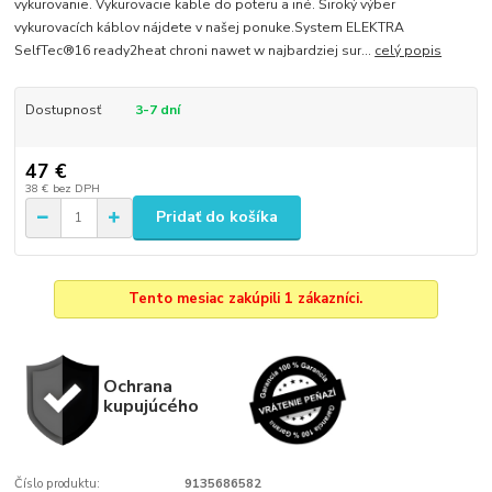
vykurovanie. Vykurovacie kable do poteru a iné. Široký výber
vykurovacích káblov nájdete v našej ponuke.System ELEKTRA
SelfTec®16 ready2heat chroni nawet w najbardziej sur...
celý popis
Dostupnosť
3-7 dní
47 €
38 €
bez DPH
Pridať do košíka
Tento mesiac zakúpili 1 zákazníci.
Ochrana
kupujúcého
Číslo produktu:
9135686582