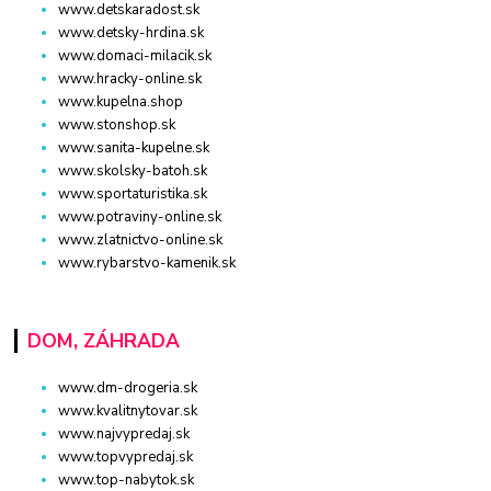
www.detskaradost.sk
www.detsky-hrdina.sk
www.domaci-milacik.sk
www.hracky-online.sk
www.kupelna.shop
www.stonshop.sk
www.sanita-kupelne.sk
www.skolsky-batoh.sk
www.sportaturistika.sk
www.potraviny-online.sk
www.zlatnictvo-online.sk
www.rybarstvo-kamenik.sk
DOM, ZÁHRADA
www.dm-drogeria.sk
www.kvalitnytovar.sk
www.najvypredaj.sk
www.topvypredaj.sk
www.top-nabytok.sk