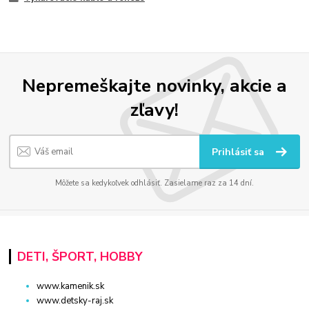
Nepremeškajte novinky, akcie a
zľavy!
Prihlásiť sa
Môžete sa kedykoľvek odhlásiť. Zasielame raz za 14 dní.
DETI, ŠPORT, HOBBY
www.kamenik.sk
www.detsky-raj.sk