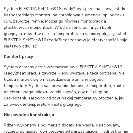
System ELEKTRA SelfTec®16 ready2heat przeznaczony jest do
bezpośredniego montażu na chronionym elemencie, np. odcinku
rury, zaworze, rynnie. Można go również montować na
plastikowych elementach. W odróżnieniu od innych kabli
grzejnych, nawet w niskich temperaturach samoregulujący kabel
ELEKTRA SelfTec®16 ready2heat zachowuje elastyczność i daje
się łatwo odwijać.
Komfort pracy
System ochrony przeciwzamarzaniowej ELEKTRA SelfTec®16
ready2heat pracuje zawsze, kiedy występuje taka potrzeba. Nie
trzeba martwić się o niespodziewane zmiany pogody i
temperatury. System samoczynnie dostosuje temperaturę kabla
do chronionego obiektu w taki sposób, aby nie uległ on
uszkodzeniu zarówno od zbyt niskiej temperatury otoczenia, jak i
za wysokiej temperatury kabla grzejnego.
Niezawodna konstrukcja
Rdzeń wykonany z polimeru z dodatkiem węgla, usieciowany,
rozpięty pomiędzy równoległymi żyłami zasilającymi, jednostronnie