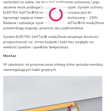
nachodzić na siebie, nie musi być nadmiernie izolowany i jego
ułożenie może podlegać ciągłym modyfikacjom. System ochrony
ELEKTRA SelfTec®16 ready2heat dostosowany jest do
typowego napięcia zmiennego w sieci jednofazowej ~ 230V.
Badania i symulacje systemu ELEKTRA SelfTec®16 ready2heat
potwierdzają wygodę i pewność dla użytkowników.
System ELEKTRA SelfTec® ready2heat utrzymuje drożność i
przepustowość rur, chroni budynki i ludzi bez względu na
wielkość opadów i spadków temperatury.
Montaż
W zależności od przeznaczenia istnieją różne sposoby montażu
samoregulujących kabli grzejnych.