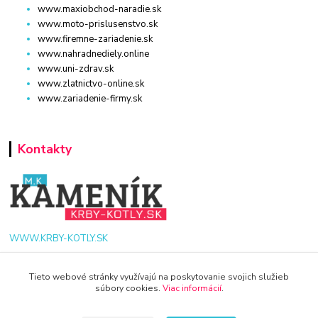
www.maxiobchod-naradie.sk
www.moto-prislusenstvo.sk
www.firemne-zariadenie.sk
www.nahradnediely.online
www.uni-zdrav.sk
www.zlatnictvo-online.sk
www.zariadenie-firmy.sk
Kontakty
WWW.KRBY-KOTLY.SK
Tieto webové stránky využívajú na poskytovanie svojich služieb
súbory cookies.
Viac informácií
.
info@krby-kotly.sk