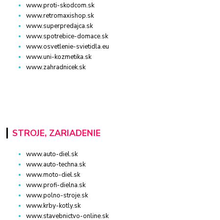
www.proti-skodcom.sk
www.retromaxishop.sk
www.superpredajca.sk
www.spotrebice-domace.sk
www.osvetlenie-svietidla.eu
www.uni-kozmetika.sk
www.zahradnicek.sk
STROJE, ZARIADENIE
www.auto-diel.sk
www.auto-techna.sk
www.moto-diel.sk
www.profi-dielna.sk
www.polno-stroje.sk
www.krby-kotly.sk
www.stavebnictvo-online.sk