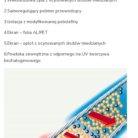
1.Wielodrutowa żyła z ocynowanych drutów miedzianych
2.Samoregulujący polimer przewodzący
3.Izolacja z modyfikowanej poliolefiny
4.Ekran – folia AL/PET
5.Ekran – oplot z ocynowanych drutów miedzianych
6.Powłoka zewnętrzna z odpornego na UV tworzywa
bezhalogenowego