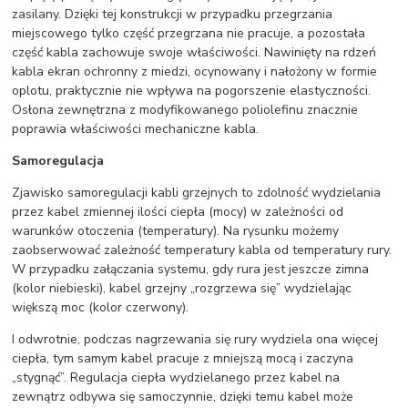
zasilany. Dzięki tej konstrukcji w przypadku przegrzania
miejscowego tylko część przegrzana nie pracuje, a pozostała
część kabla zachowuje swoje właściwości. Nawinięty na rdzeń
kabla ekran ochronny z miedzi, ocynowany i nałożony w formie
oplotu, praktycznie nie wpływa na pogorszenie elastyczności.
Osłona zewnętrzna z modyfikowanego poliolefinu znacznie
poprawia właściwości mechaniczne kabla.
Samoregulacja
Zjawisko samoregulacji kabli grzejnych to zdolność wydzielania
przez kabel zmiennej ilości ciepła (mocy) w zależności od
warunków otoczenia (temperatury). Na rysunku możemy
zaobserwować zależność temperatury kabla od temperatury rury.
W przypadku załączania systemu, gdy rura jest jeszcze zimna
(kolor niebieski), kabel grzejny „rozgrzewa się” wydzielając
większą moc (kolor czerwony).
I odwrotnie, podczas nagrzewania się rury wydziela ona więcej
ciepła, tym samym kabel pracuje z mniejszą mocą i zaczyna
„stygnąć”. Regulacja ciepła wydzielanego przez kabel na
zewnątrz odbywa się samoczynnie, dzięki temu kabel może