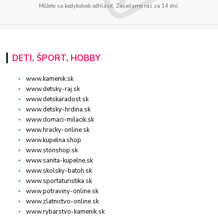
Môžete sa kedykoľvek odhlásiť. Zasielame raz za 14 dní.
DETI, ŠPORT, HOBBY
www.kamenik.sk
www.detsky-raj.sk
www.detskaradost.sk
www.detsky-hrdina.sk
www.domaci-milacik.sk
www.hracky-online.sk
www.kupelna.shop
www.stonshop.sk
www.sanita-kupelne.sk
www.skolsky-batoh.sk
www.sportaturistika.sk
www.potraviny-online.sk
www.zlatnictvo-online.sk
www.rybarstvo-kamenik.sk