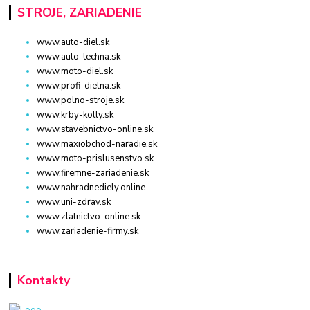
STROJE, ZARIADENIE
www.auto-diel.sk
www.auto-techna.sk
www.moto-diel.sk
www.profi-dielna.sk
www.polno-stroje.sk
www.krby-kotly.sk
www.stavebnictvo-online.sk
www.maxiobchod-naradie.sk
www.moto-prislusenstvo.sk
www.firemne-zariadenie.sk
www.nahradnediely.online
www.uni-zdrav.sk
www.zlatnictvo-online.sk
www.zariadenie-firmy.sk
Kontakty