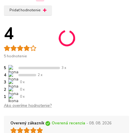
Pridať hodnotenie
4
5 hodnotenie
5
3 x
4
2 x
3
0 x
2
0 x
1
0 x
Ako overíme hodnotenie?
Overený zákazník
Overená recenzia
- 08. 08. 2026