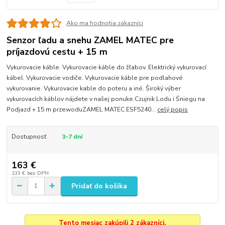
Ako ma hodnotia zákazníci
Senzor ľadu a snehu ZAMEL MATEC pre
príjazdovú cestu + 15 m
Vykurovacie káble. Vykurovacie káble do žľabov. Elektrický vykurovací
kábel. Vykurovacie vodiče. Vykurovacie káble pre podlahové
vykurovanie. Vykurovacie kable do poteru a iné. Široký výber
vykurovacích káblov nájdete v našej ponuke.Czujnik Lodu i Śniegu na
Podjazd + 15 m przewoduZAMEL MATEC ESF5240...
celý popis
Dostupnosť
3-7 dní
163 €
133 €
bez DPH
Pridať do košíka
Tento mesiac zakúpili 2 zákazníci.