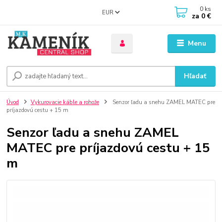
0
ks
EUR
za
0 €
Menu
Hľadať
Úvod
Vykurovacie káble a rohože
Senzor ľadu a snehu ZAMEL MATEC pre
príjazdovú cestu + 15 m
Senzor ľadu a snehu ZAMEL
MATEC pre príjazdovú cestu + 15
m