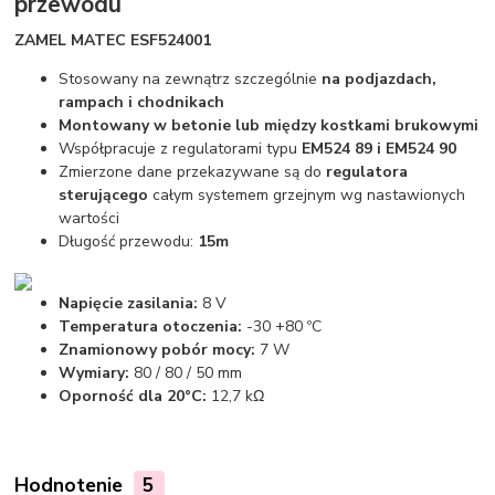
przewodu
ZAMEL MATEC ESF524001
Stosowany na zewnątrz szczególnie
na podjazdach,
rampach i chodnikach
Montowany w betonie lub między kostkami brukowymi
Współpracuje z regulatorami typu
EM524 89 i EM524 90
Zmierzone dane przekazywane są do
regulatora
sterującego
całym systemem grzejnym wg nastawionych
wartości
Długość przewodu:
15m
Napięcie zasilania:
8 V
Temperatura otoczenia:
-30 +80 ºC
Znamionowy pobór mocy:
7 W
Wymiary:
80 / 80 / 50 mm
Oporność dla 20°C:
12,7 kΩ
Hodnotenie
5