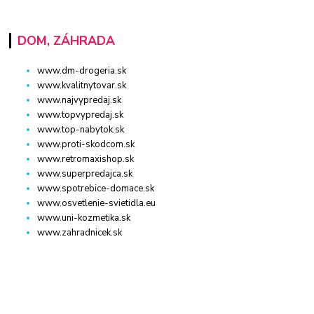
DOM, ZÁHRADA
www.dm-drogeria.sk
www.kvalitnytovar.sk
www.najvypredaj.sk
www.topvypredaj.sk
www.top-nabytok.sk
www.proti-skodcom.sk
www.retromaxishop.sk
www.superpredajca.sk
www.spotrebice-domace.sk
www.osvetlenie-svietidla.eu
www.uni-kozmetika.sk
www.zahradnicek.sk