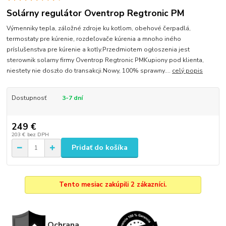
Solárny regulátor Oventrop Regtronic PM
Výmenniky tepla, záložné zdroje ku kotlom, obehové čerpadlá,
termostaty pre kúrenie, rozdeľovače kúrenia a mnoho iného
príslušenstva pre kúrenie a kotly.Przedmiotem ogłoszenia jest
sterownik solarny firmy Oventrop Regtronic PMKupiony pod klienta,
niestety nie doszło do transakcji.Nowy, 100% sprawny....
celý popis
Dostupnosť
3-7 dní
249 €
203 €
bez DPH
Pridať do košíka
Tento mesiac zakúpili 2 zákazníci.
Ochrana