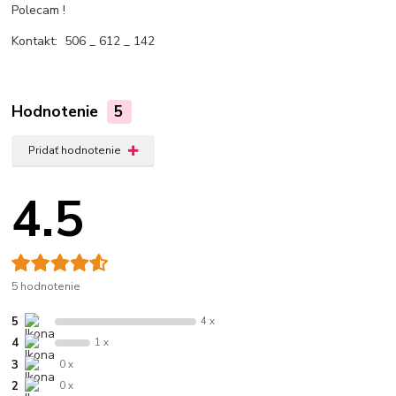
Polecam !
Kontakt: 506 _ 612 _ 142
Hodnotenie
5
Pridať hodnotenie
4.5
5 hodnotenie
5
4 x
4
1 x
3
0 x
2
0 x