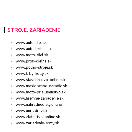
STROJE, ZARIADENIE
www.auto-diel.sk
www.auto-techna.sk
www.moto-diel.sk
www.profi-dielna.sk
www.polno-stroje.sk
www.krby-kotly.sk
www.stavebnictvo-online.sk
www.maxiobchod-naradie.sk
www.moto-prislusenstvo.sk
www.firemne-zariadenie.sk
www.nahradnediely.online
www.uni-zdrav.sk
www.zlatnictvo-online.sk
www.zariadenie-firmy.sk