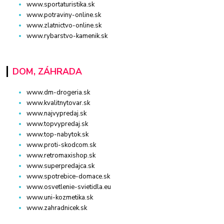
www.sportaturistika.sk
www.potraviny-online.sk
www.zlatnictvo-online.sk
www.rybarstvo-kamenik.sk
DOM, ZÁHRADA
www.dm-drogeria.sk
www.kvalitnytovar.sk
www.najvypredaj.sk
www.topvypredaj.sk
www.top-nabytok.sk
www.proti-skodcom.sk
www.retromaxishop.sk
www.superpredajca.sk
www.spotrebice-domace.sk
www.osvetlenie-svietidla.eu
www.uni-kozmetika.sk
www.zahradnicek.sk