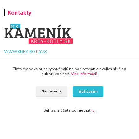
Kontakty
WWW.KRBY-KOTLY.SK
Tieto webové stránky využívajú na poskytovanie svojich služieb
súbory cookies.
Viac informácií
.
info@krby-kotly.sk
Súhlasím
Nastavenia
Súhlas môžete odmietnuť
tu
.
© 2024 Všetky práva vyhradené KAMENIK.SK
Vytvorené na
Eshop-rychlo.sk