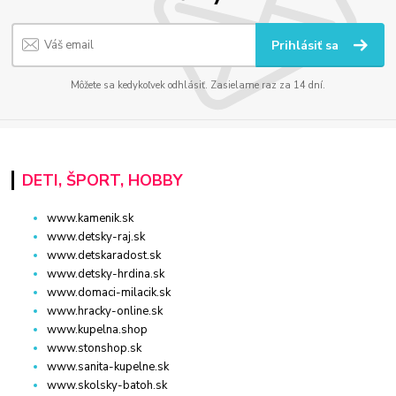
Prihlásiť sa
Môžete sa kedykoľvek odhlásiť. Zasielame raz za 14 dní.
DETI, ŠPORT, HOBBY
www.kamenik.sk
www.detsky-raj.sk
www.detskaradost.sk
www.detsky-hrdina.sk
www.domaci-milacik.sk
www.hracky-online.sk
www.kupelna.shop
www.stonshop.sk
www.sanita-kupelne.sk
www.skolsky-batoh.sk