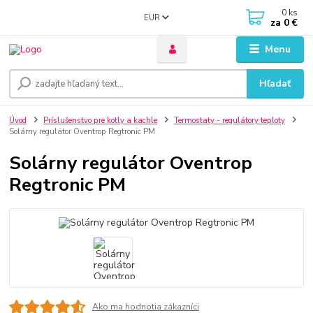
0
ks
EUR
za
0 €
Menu
Hľadať
Úvod
Príslušenstvo pre kotly a kachle
Termostaty - regulátory teploty
Solárny regulátor Oventrop Regtronic PM
Solárny regulátor Oventrop
Regtronic PM
Ako ma hodnotia zákazníci