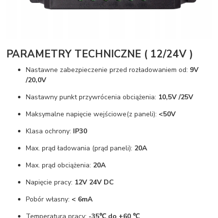
PARAMETRY TECHNICZNE ( 12/24V )
Nastawne zabezpieczenie przed rozładowaniem od:
9V
/20,0V
Nastawny punkt przywrócenia obciążenia:
10,5V /25V
Maksymalne napięcie wejściowe(z paneli):
<50V
Klasa ochrony:
IP30
Max. prąd ładowania (prąd paneli):
20A
Max. prąd obciążenia:
20A
Napięcie pracy:
12V 24V DC
Pobór własny:
< 6mA
Temperatura pracy:
-35℃ do +60 ℃