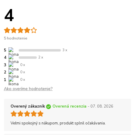
4
5 hodnotenie
5
3 x
4
2 x
3
0 x
2
0 x
1
0 x
Ako overíme hodnotenie?
Overený zákazník
Overená recenzia
- 07. 08. 2026
Veľmi spokojný s nákupom, produkt splnil očakávania.