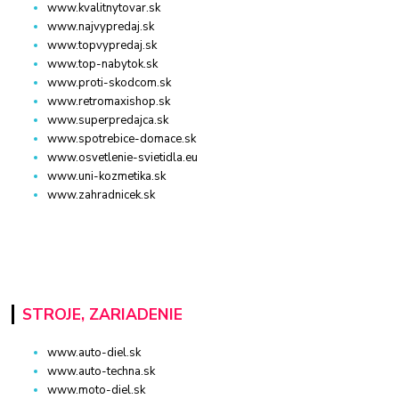
www.kvalitnytovar.sk
www.najvypredaj.sk
www.topvypredaj.sk
www.top-nabytok.sk
www.proti-skodcom.sk
www.retromaxishop.sk
www.superpredajca.sk
www.spotrebice-domace.sk
www.osvetlenie-svietidla.eu
www.uni-kozmetika.sk
www.zahradnicek.sk
STROJE, ZARIADENIE
www.auto-diel.sk
www.auto-techna.sk
www.moto-diel.sk