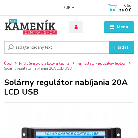
0
ks
EUR
za
0 €
Menu
Hľadať
Úvod
Príslušenstvo pre kotly a kachle
Termostaty - regulátory teploty
Solárny regulátor nabíjania 20A LCD USB
Solárny regulátor nabíjania 20A
LCD USB