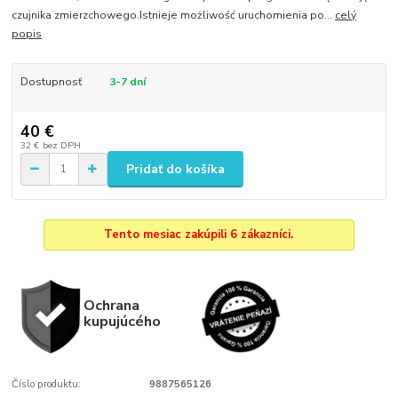
czujnika zmierzchowego.Istnieje możliwość uruchomienia po...
celý
popis
Dostupnosť
3-7 dní
40 €
32 €
bez DPH
Pridať do košíka
Tento mesiac zakúpili 6 zákazníci.
Ochrana
kupujúcého
Číslo produktu:
9887565126