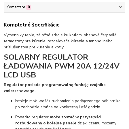
Komentáre
0
Kompletné špecifikácie
Výmenniky tepla, záložné zdroje ku kotlom, obehové čerpadlá,
termostaty pre kúrenie, rozdeľovače kúrenia a mnoho iného
príslušenstva pre kúrenie a kotly.
SOLARNY REGULATOR
ŁADOWANIA PWM 20A 12/24V
LCD USB
Regulator posiada programowalną funkcję czujnika
zmierzchowego.
Istnieje możliwość uruchomienia podłączonego odbiornika
po zachodzie słońca na konkretną ilość godzin.
Ponadto regulator
może zostać w przyszłości
rozbudowany o kolejne panele
dzięki czemu możemy