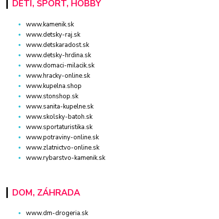
DETI, ŠPORT, HOBBY
www.kamenik.sk
www.detsky-raj.sk
www.detskaradost.sk
www.detsky-hrdina.sk
www.domaci-milacik.sk
www.hracky-online.sk
www.kupelna.shop
www.stonshop.sk
www.sanita-kupelne.sk
www.skolsky-batoh.sk
www.sportaturistika.sk
www.potraviny-online.sk
www.zlatnictvo-online.sk
www.rybarstvo-kamenik.sk
DOM, ZÁHRADA
www.dm-drogeria.sk