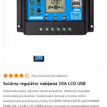
Ako ma hodnotia zákazníci
Solárny regulátor nabíjania 20A LCD USB
Výmenniky tepla, záložné zdroje ku kotlom, obehové čerpadlá,
termostaty pre kúrenie, rozdeľovače kúrenia a mnoho iného
príslušenstva pre kúrenie a kotly.SOLARNY REGULATOR ŁADOWANIA
PWM 20A 12/24V LCD USBRegulator posiada programowalną funkcję