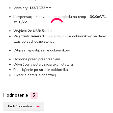
Wymiary:
133/70/33mm
Kompensacja ładowania ze względu na temp.:
-30,0mV/1
st. C/2V
Wyjście 2x USB: 5V/2A
Włącznik zmierzchowy
(włączanie odbiorników na dany
czas po zachodzie słońca)
Włączanie/wyłączanie odbiorników
Ochrona przed przegrzaniem
Odwrócona polaryzacja akumulatora
Przeciążenie po stronie odbiornika
Zwarcie baterii słonecznej
Hodnotenie
5
Pridať hodnotenie