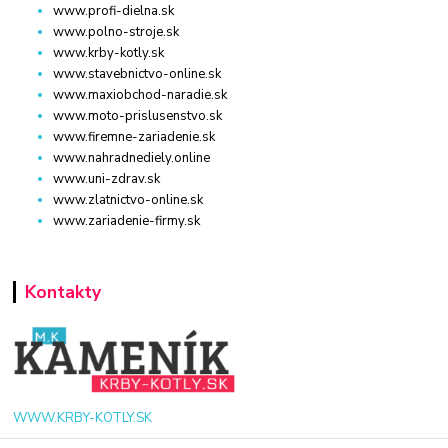
www.profi-dielna.sk
www.polno-stroje.sk
www.krby-kotly.sk
www.stavebnictvo-online.sk
www.maxiobchod-naradie.sk
www.moto-prislusenstvo.sk
www.firemne-zariadenie.sk
www.nahradnediely.online
www.uni-zdrav.sk
www.zlatnictvo-online.sk
www.zariadenie-firmy.sk
Kontakty
WWW.KRBY-KOTLY.SK