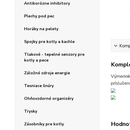
Antikorózne inhibítory
Plechy pod pec
Horáky na pelety
Spojky pre kotly a kachle
Kompl
Tlakové - tepelné senzory pre
kotly a pece
Komple
Záložné zdroje energie
Výmenniky
príslušen
Tesniace šnúry
Ohňovzdorné organizéry
Trysky
Hodno
Zásobníky pre kotly