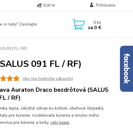
Prihlásenie
EUR
0
ks
e si rady? Zavolajte.
za
0 €
US 091 FL / RF)
(SALUS 091 FL / RF)
Ako ma hodnotia zákazníci
ava Auraton Draco bezdrôtová (SALUS
FL / RF)
iky tepla, záložné zdroje ku kotlom, obehové čerpadlá,
taty pre kúrenie, rozdeľovače kúrenia a mnoho iného
šenstva pre kúrenie a kotly.
celý popis