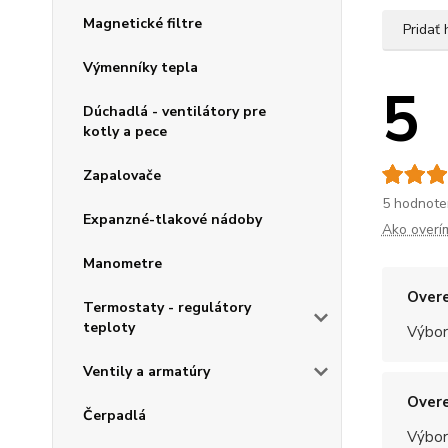
Magnetické filtre
Pridať
Výmenníky tepla
5
Dúchadlá - ventilátory pre
kotly a pece
Zapalovače
5 hodnote
Expanzné-tlakové nádoby
Ako overí
Manometre
Overe
Termostaty - regulátory
teploty
Výbor
Ventily a armatúry
Overe
Čerpadlá
Výbor