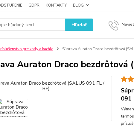
ODSTÚPENIE
GDPR
KONTAKTY
BLOG
Hľadať
Neviet
ríslušenstvo pre kotly a kachle
Súprava Auraton Draco bezdrôtová (SAL
ava Auraton Draco bezdrôtová 
Súpr
091 
Výmenn
termos
príslu