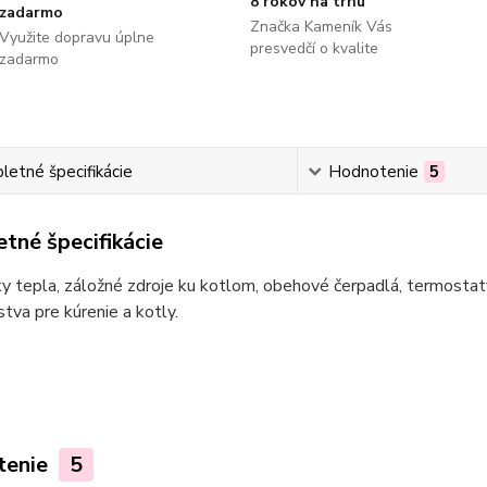
8 rokov na trhu
zadarmo
Značka Kameník Vás
Využite dopravu úplne
presvedčí o kvalite
zadarmo
etné špecifikácie
Hodnotenie
5
tné špecifikácie
 tepla, záložné zdroje ku kotlom, obehové čerpadlá, termostaty
stva pre kúrenie a kotly.
tenie
5