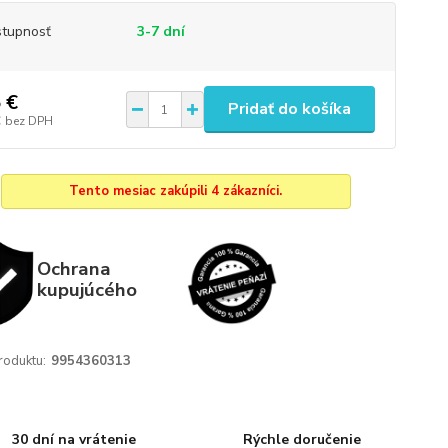
tupnosť
3-7 dní
 €
Pridať do košíka
€
bez DPH
Tento mesiac zakúpili 4 zákazníci.
Ochrana
kupujúcého
roduktu:
9954360313
30 dní na vrátenie
Rýchle doručenie