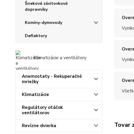
Šnekové závitovkové
dopravníky
Overe
Komíny-dymovody
Vynik
Deflektory
Overe
Klimatizácie a ventilátory
Vynik
Anemostaty - Rekuperačné
Overe
mriežky
Všetk
Klimatizácie
Regulátory otáčok
ventilátorov
Tovar 
Revízne dvierka