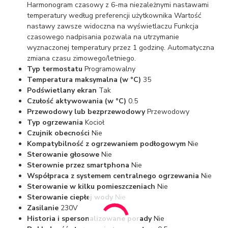
Harmonogram czasowy z 6-ma niezależnymi nastawami
temperatury według preferencji użytkownika Wartość
nastawy zawsze widoczna na wyświetlaczu Funkcja
czasowego nadpisania pozwala na utrzymanie
wyznaczonej temperatury przez 1 godzinę. Automatyczna
zmiana czasu zimowego/letniego.
Typ termostatu
Programowalny
Temperatura maksymalna (w °C)
35
Podświetlany ekran
Tak
Czułość aktywowania (w °C)
0.5
Przewodowy lub bezprzewodowy
Przewodowy
Typ ogrzewania
Kocioł
Czujnik obecności
Nie
Kompatybilność z ogrzewaniem podłogowym
Nie
Sterowanie głosowe
Nie
Sterownie przez smartphona
Nie
Współpraca z systemem centralnego ogrzewania
Nie
Sterowanie w kilku pomieszczeniach
Nie
Sterowanie ciepłej wody
Nie
Zasilanie
230V
Historia i spersonalizowane porady
Nie