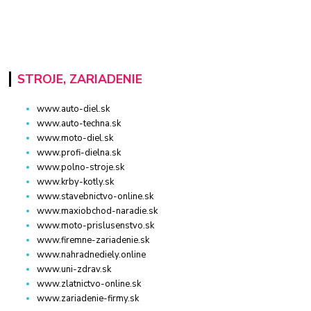
STROJE, ZARIADENIE
www.auto-diel.sk
www.auto-techna.sk
www.moto-diel.sk
www.profi-dielna.sk
www.polno-stroje.sk
www.krby-kotly.sk
www.stavebnictvo-online.sk
www.maxiobchod-naradie.sk
www.moto-prislusenstvo.sk
www.firemne-zariadenie.sk
www.nahradnediely.online
www.uni-zdrav.sk
www.zlatnictvo-online.sk
www.zariadenie-firmy.sk