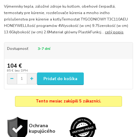
Výmenniky tepla, záložné zdroje ku kotlom, obehové čerpadlá,
termostaty pre kúrenie, rozdeľovače kúrenia a mnoho iného
príslušenstva pre kúrenie a kotly.Termostat TYGODNIOWY T3C110AEU
HONEYWELLIlość programów 4Wysokość (w cm) 9.7Szerokość (w cm)
13.6Głębokość (w cm) 2.6Materiał główny PlastikFunkcj...
celý popis
Dostupnosť
3-7 dní
104 €
85 €
bez DPH
Pridať do košíka
Tento mesiac zakúpili 5 zákazníci.
Ochrana
kupujúcého