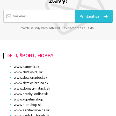
zľavy!
Prihlásiť sa
Môžete sa kedykoľvek odhlásiť. Zasielame raz za 14 dní.
DETI, ŠPORT, HOBBY
www.kamenik.sk
www.detsky-raj.sk
www.detskaradost.sk
www.detsky-hrdina.sk
www.domaci-milacik.sk
www.hracky-online.sk
www.kupelna.shop
www.stonshop.sk
www.sanita-kupelne.sk
www.skolsky-batoh.sk