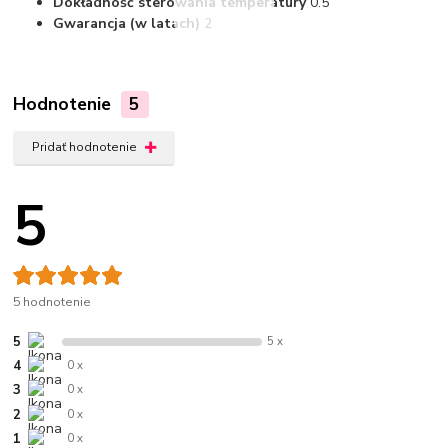
Dokładność sterowania temperatury
0.5
Gwarancja (w latach)
2
Hodnotenie
5
Pridať hodnotenie
5
5 hodnotenie
5
5 x
4
0 x
3
0 x
2
0 x
1
0 x