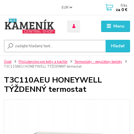
0
ks
EUR
za
0 €
Menu
Hľadať
Úvod
Príslušenstvo pre kotly a kachle
Termostaty - regulátory teploty
T3C110AEU HONEYWELL TÝŽDENNÝ termostat
T3C110AEU HONEYWELL
TÝŽDENNÝ termostat