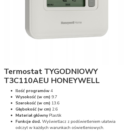
Termostat TYGODNIOWY
T3C110AEU HONEYWELL
Ilość programów
4
Wysokość (w cm)
9.7
Szerokość (w cm)
13.6
Głębokość (w cm)
2.6
Materiał główny
Plastik
Funkcje dod.
Wyświetlacz z podświetleniem ułatwia
odczyt w każdych warunkach oświetleniowych.