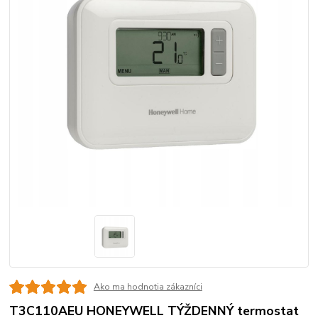
Ako ma hodnotia zákazníci
T3C110AEU HONEYWELL TÝŽDENNÝ termostat