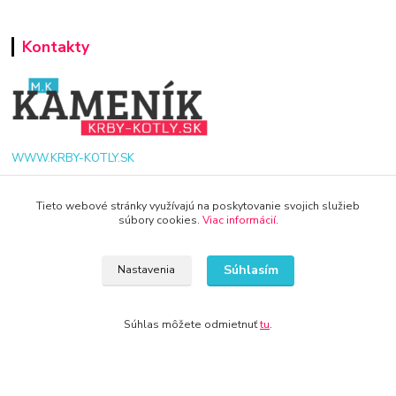
Kontakty
WWW.KRBY-KOTLY.SK
Tieto webové stránky využívajú na poskytovanie svojich služieb
súbory cookies.
Viac informácií
.
info@krby-kotly.sk
Súhlasím
Nastavenia
Súhlas môžete odmietnuť
tu
.
© 2024 Všetky práva vyhradené KAMENIK.SK
Vytvorené na
Eshop-rychlo.sk