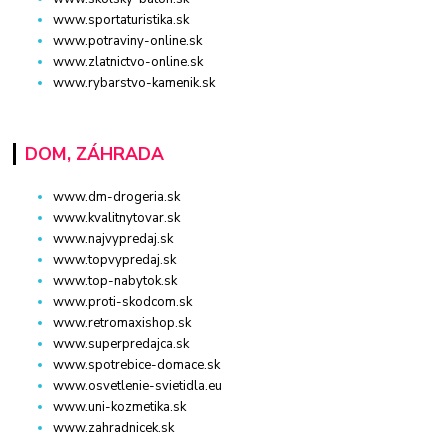
www.sportaturistika.sk
www.potraviny-online.sk
www.zlatnictvo-online.sk
www.rybarstvo-kamenik.sk
DOM, ZÁHRADA
www.dm-drogeria.sk
www.kvalitnytovar.sk
www.najvypredaj.sk
www.topvypredaj.sk
www.top-nabytok.sk
www.proti-skodcom.sk
www.retromaxishop.sk
www.superpredajca.sk
www.spotrebice-domace.sk
www.osvetlenie-svietidla.eu
www.uni-kozmetika.sk
www.zahradnicek.sk