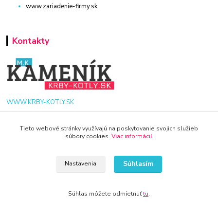
www.zariadenie-firmy.sk
Kontakty
WWW.KRBY-KOTLY.SK
Tieto webové stránky využívajú na poskytovanie svojich služieb
súbory cookies.
Viac informácií
.
info@krby-kotly.sk
Súhlasím
Nastavenia
Súhlas môžete odmietnuť
tu
.
© 2024 Všetky práva vyhradené KAMENIK.SK