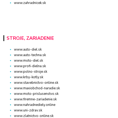
www.zahradnicek.sk
STROJE, ZARIADENIE
www.auto-diel.sk
www.auto-techna.sk
www.moto-diel.sk
www.profi-dielna.sk
www.polno-stroje.sk
www.krby-kotly.sk
www.stavebnictvo-online.sk
www.maxiobchod-naradie.sk
www.moto-prislusenstvo.sk
www.firemne-zariadenie.sk
www.nahradnediely.online
www.uni-zdrav.sk
www.zlatnictvo-online.sk