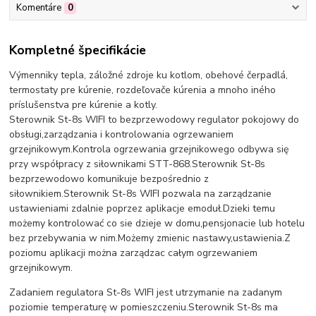
Komentáre
0
Kompletné špecifikácie
Výmenniky tepla, záložné zdroje ku kotlom, obehové čerpadlá,
termostaty pre kúrenie, rozdeľovače kúrenia a mnoho iného
príslušenstva pre kúrenie a kotly.
Sterownik St-8s WIFI to bezprzewodowy regulator pokojowy do
obsługi,zarządzania i kontrolowania ogrzewaniem
grzejnikowym.Kontrola ogrzewania grzejnikowego odbywa się
przy współpracy z siłownikami STT-868.Sterownik St-8s
bezprzewodowo komunikuje bezpośrednio z
siłownikiem.Sterownik St-8s WIFI pozwala na zarządzanie
ustawieniami zdalnie poprzez aplikacje emoduł.Dzieki temu
możemy kontrolować co sie dzieje w domu,pensjonacie lub hotelu
bez przebywania w nim.Możemy zmienic nastawy,ustawienia.Z
poziomu aplikacji można zarządzac całym ogrzewaniem
grzejnikowym.
Zadaniem regulatora St-8s WIFI jest utrzymanie na zadanym
poziomie temperaturę w pomieszczeniu.Sterownik St-8s ma