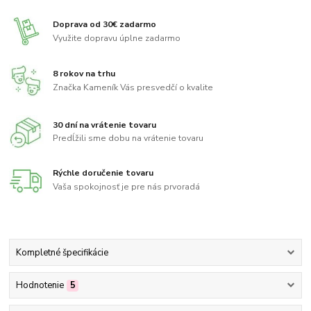
Doprava od 30€ zadarmo
Využite dopravu úplne zadarmo
8 rokov na trhu
Značka Kameník Vás presvedčí o kvalite
30 dní na vrátenie tovaru
Predĺžili sme dobu na vrátenie tovaru
Rýchle doručenie tovaru
Vaša spokojnosť je pre nás prvoradá
Kompletné špecifikácie
Hodnotenie
5