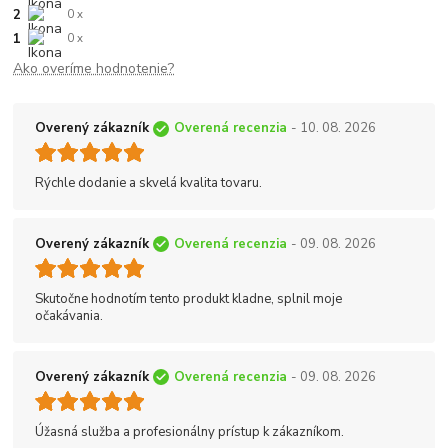
2
0 x
1
0 x
Ako overíme hodnotenie?
Overený zákazník
Overená recenzia
- 10. 08. 2026
Rýchle dodanie a skvelá kvalita tovaru.
Overený zákazník
Overená recenzia
- 09. 08. 2026
Skutočne hodnotím tento produkt kladne, splnil moje
očakávania.
Overený zákazník
Overená recenzia
- 09. 08. 2026
Úžasná služba a profesionálny prístup k zákazníkom.