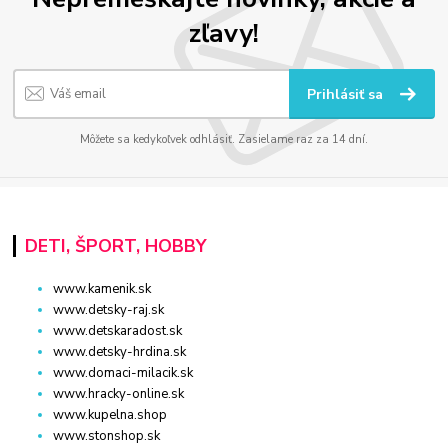
zľavy!
Prihlásiť sa
Môžete sa kedykoľvek odhlásiť. Zasielame raz za 14 dní.
DETI, ŠPORT, HOBBY
www.kamenik.sk
www.detsky-raj.sk
www.detskaradost.sk
www.detsky-hrdina.sk
www.domaci-milacik.sk
www.hracky-online.sk
www.kupelna.shop
www.stonshop.sk