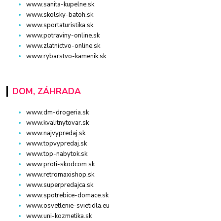
www.sanita-kupelne.sk
www.skolsky-batoh.sk
www.sportaturistika.sk
www.potraviny-online.sk
www.zlatnictvo-online.sk
www.rybarstvo-kamenik.sk
DOM, ZÁHRADA
www.dm-drogeria.sk
www.kvalitnytovar.sk
www.najvypredaj.sk
www.topvypredaj.sk
www.top-nabytok.sk
www.proti-skodcom.sk
www.retromaxishop.sk
www.superpredajca.sk
www.spotrebice-domace.sk
www.osvetlenie-svietidla.eu
www.uni-kozmetika.sk