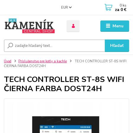
0
ks
EUR
za
0 €
Menu
Hľadať
Úvod
Príslušenstvo pre kotly a kachle
TECH CONTROLLER ST-8S WIFI
ČIERNA FARBA DOST24H
TECH CONTROLLER ST-8S WIFI
ČIERNA FARBA DOST24H