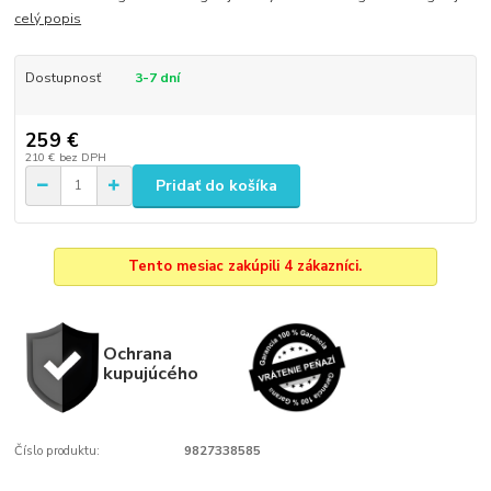
celý popis
Dostupnosť
3-7 dní
259 €
210 €
bez DPH
Pridať do košíka
Tento mesiac zakúpili 4 zákazníci.
Ochrana
kupujúcého
Číslo produktu:
9827338585