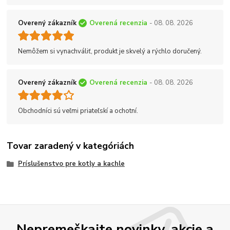
Overený zákazník
Overená recenzia
- 08. 08. 2026
Nemôžem si vynachváliť, produkt je skvelý a rýchlo doručený.
Overený zákazník
Overená recenzia
- 08. 08. 2026
Obchodníci sú veľmi priateľskí a ochotní.
Tovar zaradený v kategóriách
Príslušenstvo pre kotly a kachle
Nepremeškajte novinky, akcie a