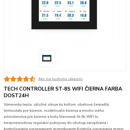
Ako ma hodnotia zákazníci
TECH CONTROLLER ST-8S WIFI ČIERNA FARBA
DOST24H
Výmenniky tepla, záložné zdroje ku kotlom, obehové čerpadlá,
termostaty pre kúrenie, rozdeľovače kúrenia a mnoho iného
príslušenstva pre kúrenie a kotly.Sterownik St-8s WIFI to
bezprzewodowy regulator pokojowy do obsługi,zarządzania i
kontrolowania ogrzewaniem grzejnikowym.Kontrola ogrzewania grzejn...