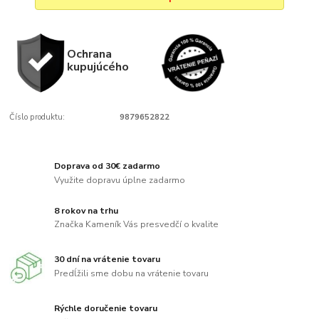
Ochrana
kupujúcého
Číslo produktu:
9879652822
Doprava od 30€ zadarmo
Využite dopravu úplne zadarmo
8 rokov na trhu
Značka Kameník Vás presvedčí o kvalite
30 dní na vrátenie tovaru
Predĺžili sme dobu na vrátenie tovaru
Rýchle doručenie tovaru