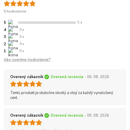
5 hodnotenie
5
5 x
4
0 x
3
0 x
2
0 x
1
0 x
Ako overíme hodnotenie?
Overený zákazník
Overená recenzia
- 06. 08. 2026
Tento produkt je skutočne skvelý a stojí za každý vynaložený
cent.
Overený zákazník
Overená recenzia
- 05. 08. 2026