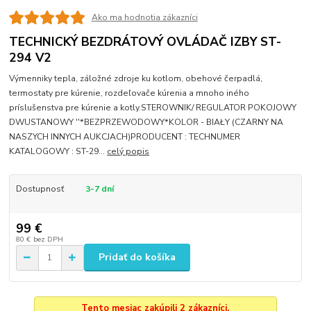
Ako ma hodnotia zákazníci
TECHNICKÝ BEZDRÁTOVÝ OVLÁDAČ IZBY ST-
294 V2
Výmenniky tepla, záložné zdroje ku kotlom, obehové čerpadlá,
termostaty pre kúrenie, rozdeľovače kúrenia a mnoho iného
príslušenstva pre kúrenie a kotly.STEROWNIK/ REGULATOR POKOJOWY
DWUSTANOWY ''*BEZPRZEWODOWY*KOLOR - BIAŁY (CZARNY NA
NASZYCH INNYCH AUKCJACH)PRODUCENT : TECHNUMER
KATALOGOWY : ST-29...
celý popis
Dostupnosť
3-7 dní
99 €
80 €
bez DPH
Pridať do košíka
Tento mesiac zakúpili 2 zákazníci.