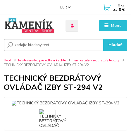
0
ks
EUR
za
0 €
Menu
Hľadať
Úvod
Príslušenstvo pre kotly a kachle
Termostaty - regulátory teploty
TECHNICKÝ BEZDRÁTOVÝ OVLÁDAČ IZBY ST-294 V2
TECHNICKÝ BEZDRÁTOVÝ
OVLÁDAČ IZBY ST-294 V2