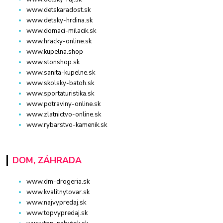
www.detskaradost.sk
www.detsky-hrdina.sk
www.domaci-milacik.sk
www.hracky-online.sk
www.kupelna.shop
www.stonshop.sk
www.sanita-kupelne.sk
www.skolsky-batoh.sk
www.sportaturistika.sk
www.potraviny-online.sk
www.zlatnictvo-online.sk
www.rybarstvo-kamenik.sk
DOM, ZÁHRADA
www.dm-drogeria.sk
www.kvalitnytovar.sk
www.najvypredaj.sk
www.topvypredaj.sk