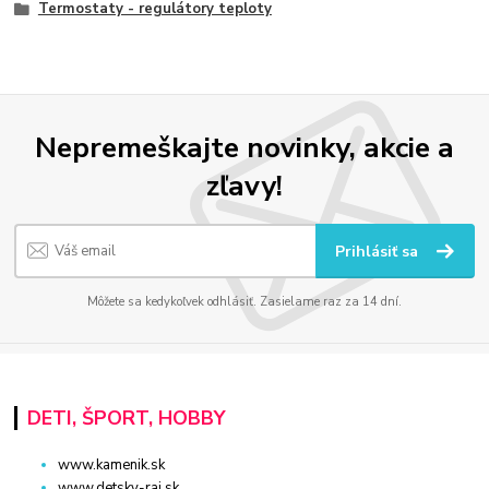
Termostaty - regulátory teploty
Nepremeškajte novinky, akcie a
zľavy!
Prihlásiť sa
Môžete sa kedykoľvek odhlásiť. Zasielame raz za 14 dní.
DETI, ŠPORT, HOBBY
www.kamenik.sk
www.detsky-raj.sk