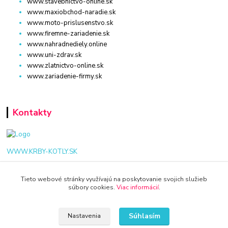
www.stavebnictvo-online.sk
www.maxiobchod-naradie.sk
www.moto-prislusenstvo.sk
www.firemne-zariadenie.sk
www.nahradnediely.online
www.uni-zdrav.sk
www.zlatnictvo-online.sk
www.zariadenie-firmy.sk
Kontakty
WWW.KRBY-KOTLY.SK
Tieto webové stránky využívajú na poskytovanie svojich služieb
súbory cookies.
Viac informácií
.
info@krby-kotly.sk
Súhlasím
Nastavenia