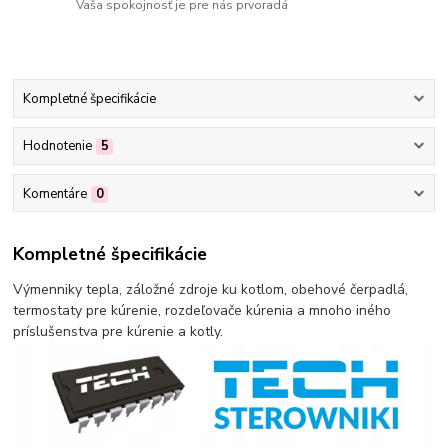
Vaša spokojnosť je pre nás prvoradá
Kompletné špecifikácie
Hodnotenie
5
Komentáre
0
Kompletné špecifikácie
Výmenniky tepla, záložné zdroje ku kotlom, obehové čerpadlá,
termostaty pre kúrenie, rozdeľovače kúrenia a mnoho iného
príslušenstva pre kúrenie a kotly.