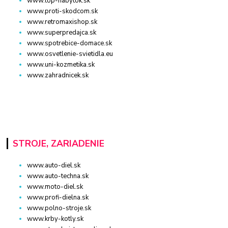
www.top-nabytok.sk
www.proti-skodcom.sk
www.retromaxishop.sk
www.superpredajca.sk
www.spotrebice-domace.sk
www.osvetlenie-svietidla.eu
www.uni-kozmetika.sk
www.zahradnicek.sk
STROJE, ZARIADENIE
www.auto-diel.sk
www.auto-techna.sk
www.moto-diel.sk
www.profi-dielna.sk
www.polno-stroje.sk
www.krby-kotly.sk