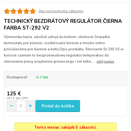
Ako ma hodnotia zákazníci
TECHNICKÝ BEZDRÁTOVÝ REGULÁTOR ČIERNA
FARBA ST-292 V2
Výmenniky tepla, záložné zdroje ku kotlom, obehové čerpadlá,
termostaty pre kúrenie, rozdeľovače kúrenia a mnoho iného
príslušenstva pre kúrenie a kotly.Opis produktu Sterownik St-292 V2 w
kolorze czarnym to bezprzewodowy regulator temperatury do
sterowania pracą urządzenia grzewczego i nie tylko. ...
celý popis
Dostupnosť
3-7 dní
125 €
101 €
bez DPH
Pridať do košíka
Tento mesiac zakúpili 5 zákazníci.