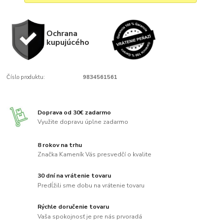
Ochrana
kupujúcého
Číslo produktu:
9834561561
Doprava od 30€ zadarmo
Využite dopravu úplne zadarmo
8 rokov na trhu
Značka Kameník Vás presvedčí o kvalite
30 dní na vrátenie tovaru
Predĺžili sme dobu na vrátenie tovaru
Rýchle doručenie tovaru
Vaša spokojnosť je pre nás prvoradá