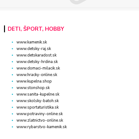
DETI, ŠPORT, HOBBY
www.kamenik.sk
www.detsky-raj.sk
www.detskaradost.sk
www.detsky-hrdina.sk
www.domaci-milacik.sk
www.hracky-online.sk
www.kupelna.shop
www.stonshop.sk
www.sanita-kupelne.sk
www.skolsky-batoh.sk
www.sportaturistika.sk
www.potraviny-online.sk
www.zlatnictvo-online.sk
www.rybarstvo-kamenik.sk