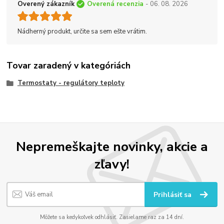
Overený zákazník
Overená recenzia
- 06. 08. 2026
Nádherný produkt, určite sa sem ešte vrátim.
Tovar zaradený v kategóriách
Termostaty - regulátory teploty
Nepremeškajte novinky, akcie a
zľavy!
Prihlásiť sa
Môžete sa kedykoľvek odhlásiť. Zasielame raz za 14 dní.