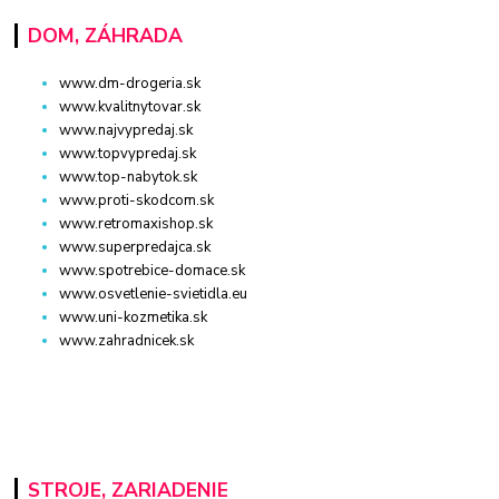
DOM, ZÁHRADA
www.dm-drogeria.sk
www.kvalitnytovar.sk
www.najvypredaj.sk
www.topvypredaj.sk
www.top-nabytok.sk
www.proti-skodcom.sk
www.retromaxishop.sk
www.superpredajca.sk
www.spotrebice-domace.sk
www.osvetlenie-svietidla.eu
www.uni-kozmetika.sk
www.zahradnicek.sk
STROJE, ZARIADENIE