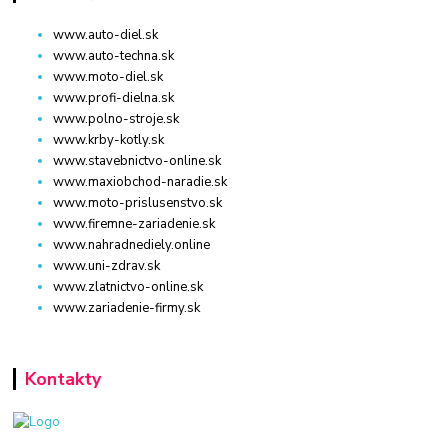
www.auto-diel.sk
www.auto-techna.sk
www.moto-diel.sk
www.profi-dielna.sk
www.polno-stroje.sk
www.krby-kotly.sk
www.stavebnictvo-online.sk
www.maxiobchod-naradie.sk
www.moto-prislusenstvo.sk
www.firemne-zariadenie.sk
www.nahradnediely.online
www.uni-zdrav.sk
www.zlatnictvo-online.sk
www.zariadenie-firmy.sk
Kontakty