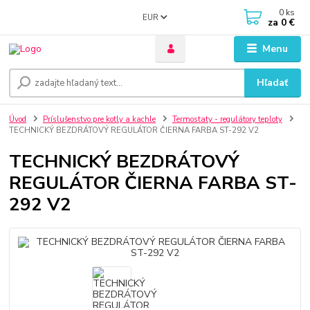
0
ks
EUR
za
0 €
Menu
Hľadať
Úvod
Príslušenstvo pre kotly a kachle
Termostaty - regulátory teploty
TECHNICKÝ BEZDRÁTOVÝ REGULÁTOR ČIERNA FARBA ST-292 V2
TECHNICKÝ BEZDRÁTOVÝ
REGULÁTOR ČIERNA FARBA ST-
292 V2