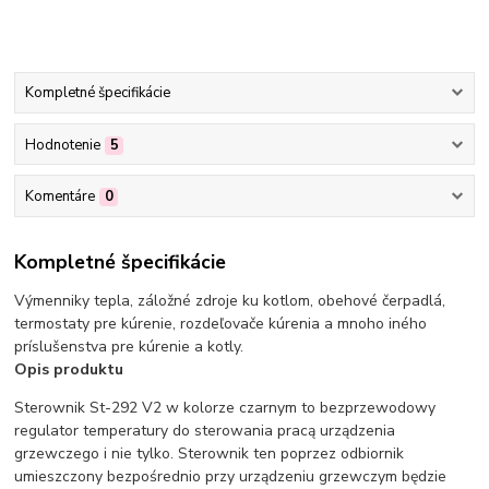
Kompletné špecifikácie
Hodnotenie
5
Komentáre
0
Kompletné špecifikácie
Výmenniky tepla, záložné zdroje ku kotlom, obehové čerpadlá,
termostaty pre kúrenie, rozdeľovače kúrenia a mnoho iného
príslušenstva pre kúrenie a kotly.
Opis produktu
Sterownik St-292 V2 w kolorze czarnym to bezprzewodowy
regulator temperatury do sterowania pracą urządzenia
grzewczego i nie tylko. Sterownik ten poprzez odbiornik
umieszczony bezpośrednio przy urządzeniu grzewczym będzie