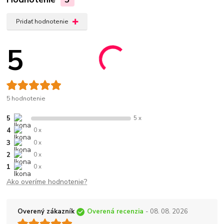
Pridať hodnotenie
5
5 hodnotenie
5
5 x
4
0 x
3
0 x
2
0 x
1
0 x
Ako overíme hodnotenie?
Overený zákazník
Overená recenzia
- 08. 08. 2026