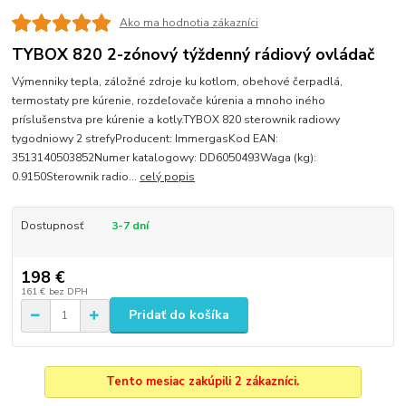
Ako ma hodnotia zákazníci
TYBOX 820 2-zónový týždenný rádiový ovládač
Výmenniky tepla, záložné zdroje ku kotlom, obehové čerpadlá,
termostaty pre kúrenie, rozdeľovače kúrenia a mnoho iného
príslušenstva pre kúrenie a kotly.TYBOX 820 sterownik radiowy
tygodniowy 2 strefyProducent: ImmergasKod EAN:
3513140503852Numer katalogowy: DD6050493Waga (kg):
0.9150Sterownik radio...
celý popis
Dostupnosť
3-7 dní
198 €
161 €
bez DPH
Pridať do košíka
Tento mesiac zakúpili 2 zákazníci.