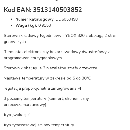
Kod EAN: 3513140503852
Numer katalogowy:
DD6050493
Waga (kg):
0.9150
Sterownik radiowy tygodniowy TYBOX 820 z obsługą 2 stref
grzewczych
Termostat elektroniczny bezprzewodowy dwustrefowy z
programowaniem tygodniowym
Sterownik obsługuje 2 niezależne strefy grzewcze
Nastawa temperatury w zakresie od 5 do 30°C
regulacja proporcjonalna zintegrowana PI
3 poziomy temperatury (komfort, ekonomiczny,
przeciwzamarzaniowy)
tryb „wakacje”
tryb tymczasowej zmiany temperatury