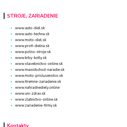
STROJE, ZARIADENIE
www.auto-diel.sk
www.auto-techna.sk
www.moto-diel.sk
www.profi-dielna.sk
www.polno-stroje.sk
www.krby-kotly.sk
www.stavebnictvo-online.sk
www.maxiobchod-naradie.sk
www.moto-prislusenstvo.sk
www.firemne-zariadenie.sk
www.nahradnediely.online
www.uni-zdrav.sk
www.zlatnictvo-online.sk
www.zariadenie-firmy.sk
Kontakty