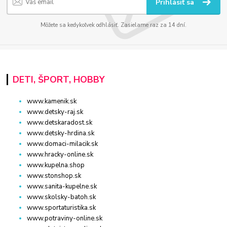
Prihlásiť sa
Môžete sa kedykoľvek odhlásiť. Zasielame raz za 14 dní.
DETI, ŠPORT, HOBBY
www.kamenik.sk
www.detsky-raj.sk
www.detskaradost.sk
www.detsky-hrdina.sk
www.domaci-milacik.sk
www.hracky-online.sk
www.kupelna.shop
www.stonshop.sk
www.sanita-kupelne.sk
www.skolsky-batoh.sk
www.sportaturistika.sk
www.potraviny-online.sk