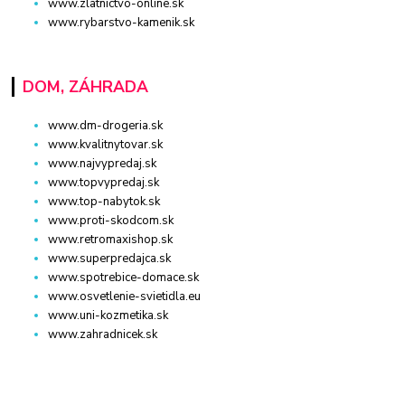
www.zlatnictvo-online.sk
www.rybarstvo-kamenik.sk
DOM, ZÁHRADA
www.dm-drogeria.sk
www.kvalitnytovar.sk
www.najvypredaj.sk
www.topvypredaj.sk
www.top-nabytok.sk
www.proti-skodcom.sk
www.retromaxishop.sk
www.superpredajca.sk
www.spotrebice-domace.sk
www.osvetlenie-svietidla.eu
www.uni-kozmetika.sk
www.zahradnicek.sk