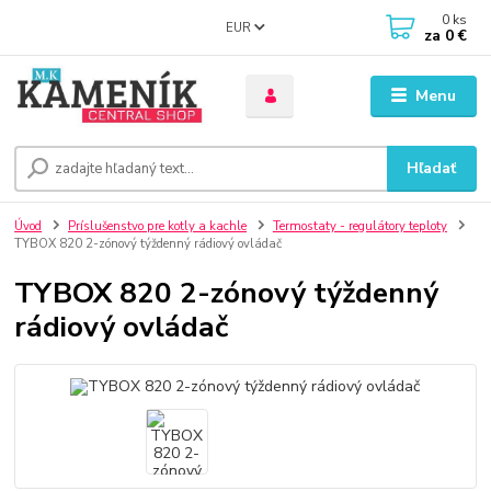
0
ks
EUR
za
0 €
Menu
Hľadať
Úvod
Príslušenstvo pre kotly a kachle
Termostaty - regulátory teploty
TYBOX 820 2-zónový týždenný rádiový ovládač
TYBOX 820 2-zónový týždenný
rádiový ovládač