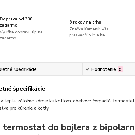
Doprava od 30€
8 rokov na trhu
zadarmo
Značka Kameník Vás
Využite dopravu úplne
presvedčí o kvalite
zadarmo
etné špecifikácie
Hodnotenie
5
tné špecifikácie
 tepla, záložné zdroje ku kotlom, obehové čerpadlá, termostaty
stva pre kúrenie a kotly.
 termostat do bojlera z bipola