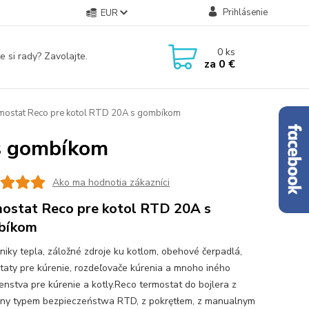
Prihlásenie
EUR
0
ks
e si rady? Zavolajte.
za
0 €
ostat Reco pre kotol RTD 20A s gombíkom
 s gombíkom
Ako ma hodnotia zákazníci
ostat Reco pre kotol RTD 20A s
bíkom
iky tepla, záložné zdroje ku kotlom, obehové čerpadlá,
taty pre kúrenie, rozdeľovače kúrenia a mnoho iného
šenstva pre kúrenie a kotly.Reco termostat do bojlera z
rny typem bezpieczeństwa RTD, z pokrętłem, z manualnym