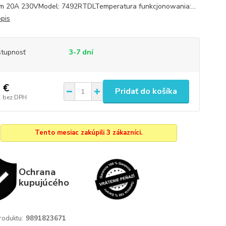
m 20A 230VModel: 7492RTDLTemperatura funkcjonowania:...
opis
tupnosť
3-7 dní
 €
Pridať do košíka
€
bez DPH
Tento mesiac zakúpili 3 zákazníci.
Ochrana
kupujúcého
roduktu:
9891823671