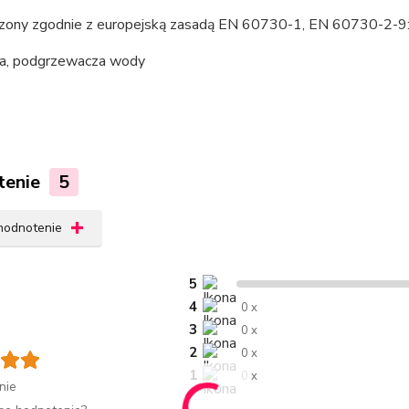
zony zgodnie z europejską zasadą EN 60730-1, EN 60730-2-9:
ra, podgrzewacza wody
tenie
5
 hodnotenie
5
4
0 x
3
0 x
2
0 x
1
0 x
nie