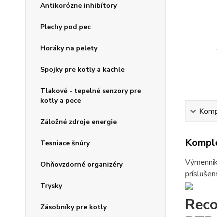
Antikorózne inhibítory
Plechy pod pec
Horáky na pelety
Spojky pre kotly a kachle
Tlakové - tepelné senzory pre
kotly a pece
Kompl
Záložné zdroje energie
Komple
Tesniace šnúry
Výmenniky
Ohňovzdorné organizéry
príslušen
Trysky
Reco
Zásobníky pre kotly