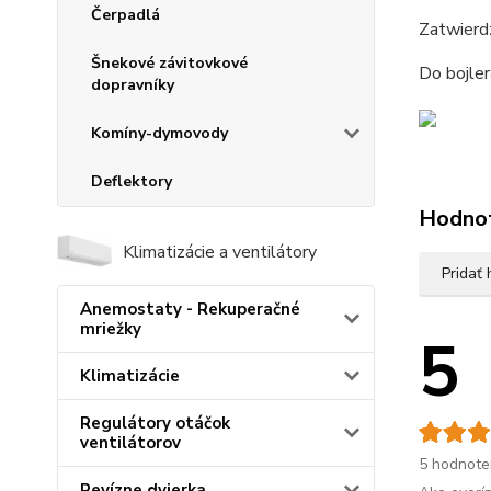
Čerpadlá
Zatwierd
Šnekové závitovkové
Do bojle
dopravníky
Komíny-dymovody
Deflektory
Hodno
Klimatizácie a ventilátory
Pridať
Anemostaty - Rekuperačné
mriežky
5
Klimatizácie
Regulátory otáčok
ventilátorov
5 hodnote
Revízne dvierka