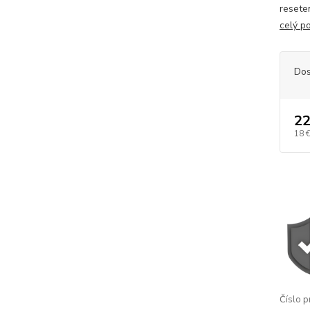
resete
celý p
Dos
22
18 
Číslo p