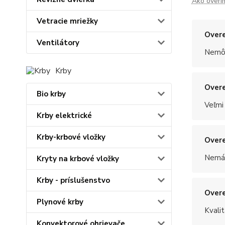
Ako overí
Vetracie mriežky
Overe
Ventilátory
Nemôž
Krby
Overe
Bio krby
Veľmi
Krby elektrické
Krby-krbové vložky
Overe
Nemám
Kryty na krbové vložky
Krby - príslušenstvo
Overe
Plynové krby
Kvalit
Konvektorové ohrievače