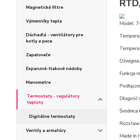
RTD,
Magnetické filtre
Výmenníky tepla
Model: 
Dúchadlá - ventilátory pre
Temperat
kotly a pece
Temperat
Zapalovače
Dźwignia 
Expanzné-tlakové nádoby
Funkcja r
Manometre
Podłączen
Termostaty - regulátory
Długość 
teploty
Średnica 
Digitálne termostaty
Rozstaw 
Ventily a armatúry
Made in I