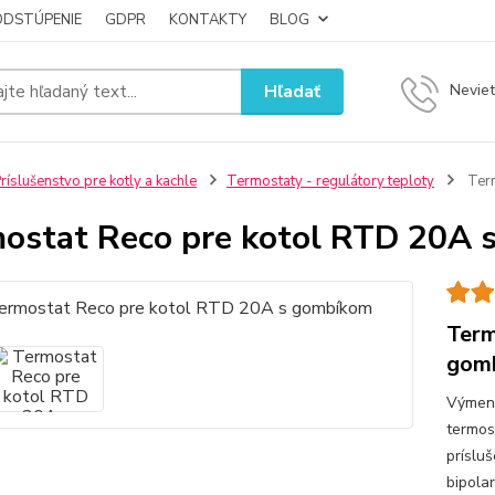
ODSTÚPENIE
GDPR
KONTAKTY
BLOG
Hľadať
Neviet
ríslušenstvo pre kotly a kachle
Termostaty - regulátory teploty
Term
ostat Reco pre kotol RTD 20A
Term
gom
Výmenn
termos
príslu
bipola