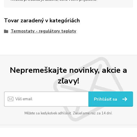
Tovar zaradený v kategóriách
Termostaty - regulátory teploty
Nepremeškajte novinky, akcie a
zľavy!
Prihlásiť sa
Môžete sa kedykoľvek odhlásiť. Zasielame raz za 14 dní.