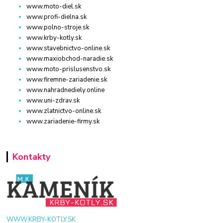
www.moto-diel.sk
www.profi-dielna.sk
www.polno-stroje.sk
www.krby-kotly.sk
www.stavebnictvo-online.sk
www.maxiobchod-naradie.sk
www.moto-prislusenstvo.sk
www.firemne-zariadenie.sk
www.nahradnediely.online
www.uni-zdrav.sk
www.zlatnictvo-online.sk
www.zariadenie-firmy.sk
Kontakty
WWW.KRBY-KOTLY.SK