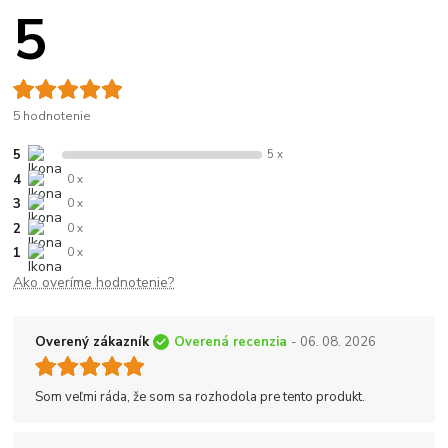
5
5 hodnotenie
5
5 x
4
0 x
3
0 x
2
0 x
1
0 x
Ako overíme hodnotenie?
Overený zákazník
Overená recenzia
- 06. 08. 2026
Som veľmi ráda, že som sa rozhodola pre tento produkt.