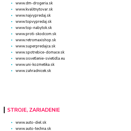
www.dm-drogeria.sk
www.kvalitnytovar.sk
www.najvypredaj.sk
www.topvypredaj.sk
www.top-nabytok.sk
www.proti-skodcom.sk
www.retromaxishop.sk
www.superpredajca.sk
www.spotrebice-domace.sk
www.osvetlenie-svietidla.eu
www.uni-kozmetika.sk
www.zahradnicek.sk
STROJE, ZARIADENIE
www.auto-diel.sk
www.auto-techna.sk