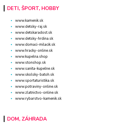
DETI, ŠPORT, HOBBY
www.kamenik.sk
www.detsky-raj.sk
www.detskaradost.sk
www.detsky-hrdina.sk
www.domaci-milacik.sk
www.hracky-online.sk
www.kupelna.shop
www.stonshop.sk
www.sanita-kupelne.sk
www.skolsky-batoh.sk
www.sportaturistika.sk
www.potraviny-online.sk
www.zlatnictvo-online.sk
www.rybarstvo-kamenik.sk
DOM, ZÁHRADA