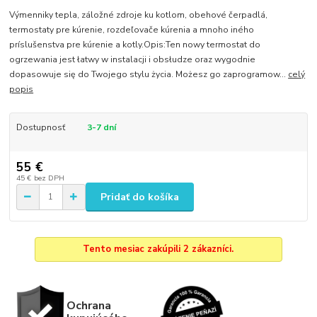
Výmenniky tepla, záložné zdroje ku kotlom, obehové čerpadlá,
termostaty pre kúrenie, rozdeľovače kúrenia a mnoho iného
príslušenstva pre kúrenie a kotly.Opis:Ten nowy termostat do
ogrzewania jest łatwy w instalacji i obsłudze oraz wygodnie
dopasowuje się do Twojego stylu życia. Możesz go zaprogramow...
celý
popis
Dostupnosť
3-7 dní
55 €
45 €
bez DPH
Pridať do košíka
Tento mesiac zakúpili 2 zákazníci.
Ochrana