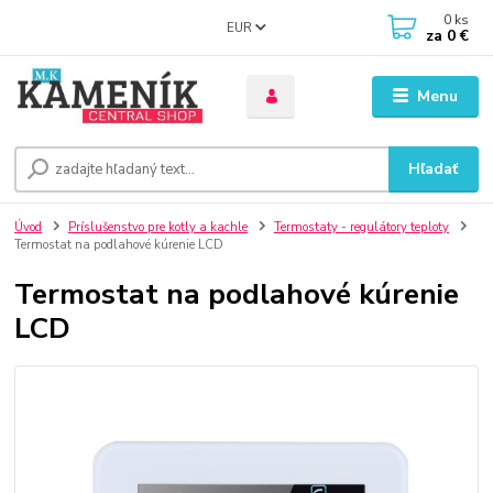
0
ks
EUR
za
0 €
Menu
Hľadať
Úvod
Príslušenstvo pre kotly a kachle
Termostaty - regulátory teploty
Termostat na podlahové kúrenie LCD
Termostat na podlahové kúrenie
LCD