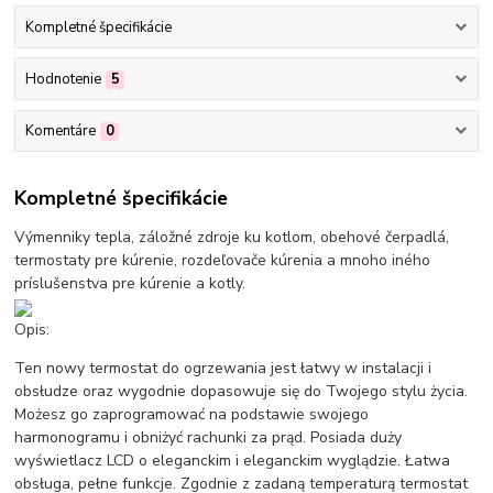
Kompletné špecifikácie
Hodnotenie
5
Komentáre
0
Kompletné špecifikácie
Výmenniky tepla, záložné zdroje ku kotlom, obehové čerpadlá,
termostaty pre kúrenie, rozdeľovače kúrenia a mnoho iného
príslušenstva pre kúrenie a kotly.
Opis:
Ten nowy termostat do ogrzewania jest łatwy w instalacji i
obsłudze oraz wygodnie dopasowuje się do Twojego stylu życia.
Możesz go zaprogramować na podstawie swojego
harmonogramu i obniżyć rachunki za prąd. Posiada duży
wyświetlacz LCD o eleganckim i eleganckim wyglądzie. Łatwa
obsługa, pełne funkcje. Zgodnie z zadaną temperaturą termostat