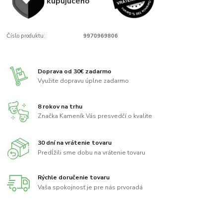
kupujúcého
Číslo produktu:
9970969806
Doprava od 30€ zadarmo
Využite dopravu úplne zadarmo
8 rokov na trhu
Značka Kameník Vás presvedčí o kvalite
30 dní na vrátenie tovaru
Predĺžili sme dobu na vrátenie tovaru
Rýchle doručenie tovaru
Vaša spokojnosť je pre nás prvoradá