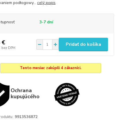
aniem podłogowy...
celý popis
tupnosť
3-7 dní
 €
Pridať do košíka
€
bez DPH
Tento mesiac zakúpili 4 zákazníci.
Ochrana
kupujúcého
roduktu:
9913536872