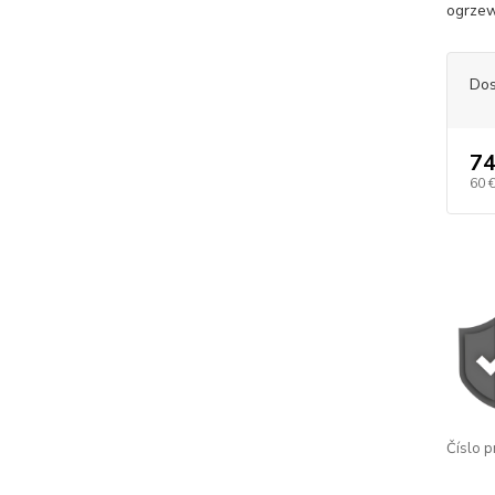
ogrzew
Dos
74
60 
Číslo p