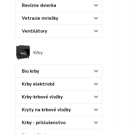
Revízne dvierka
Vetracie mriežky
Ventilátory
Krby
Bio krby
Krby elektrické
Krby-krbové vložky
Kryty na krbové vložky
Krby - príslušenstvo