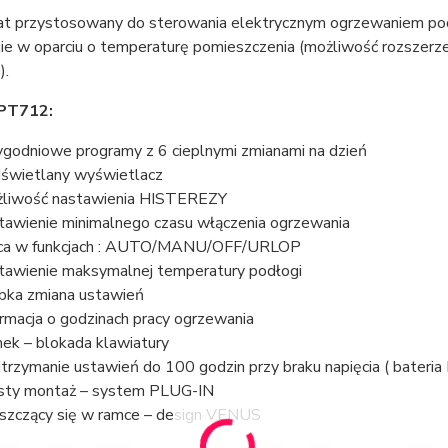
t przystosowany do sterowania elektrycznym ogrzewaniem podł
ie w oparciu o temperaturę pomieszczenia (możliwość rozszerze
).
 PT712:
ygodniowe programy z 6 cieplnymi zmianami na dzień
świetlany wyświetlacz
liwość nastawienia HISTEREZY
tawienie minimalnego czasu włączenia ogrzewania
ca w funkcjach : AUTO/MANU/OFF/URLOP
tawienie maksymalnej temperatury podłogi
bka zmiana ustawień
ormacja o godzinach pracy ogrzewania
ek – blokada klawiatury
trzymanie ustawień do 100 godzin przy braku napięcia ( bateri
sty montaż – system PLUG-IN
szczący się w ramce – design VENUS