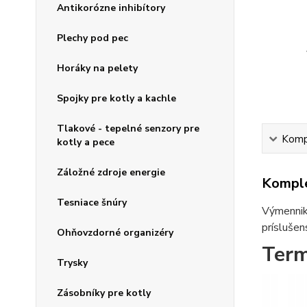
Antikorózne inhibítory
Plechy pod pec
Horáky na pelety
Spojky pre kotly a kachle
Tlakové - tepelné senzory pre
Kompl
kotly a pece
Záložné zdroje energie
Komple
Tesniace šnúry
Výmenniky
príslušen
Ohňovzdorné organizéry
Term
Trysky
Zásobníky pre kotly