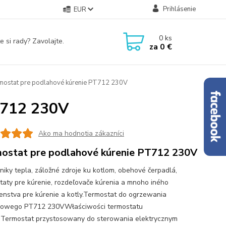
Prihlásenie
EUR
0
ks
e si rady? Zavolajte.
za
0 €
ostat pre podlahové kúrenie PT712 230V
T712 230V
Ako ma hodnotia zákazníci
ostat pre podlahové kúrenie PT712 230V
iky tepla, záložné zdroje ku kotlom, obehové čerpadlá,
taty pre kúrenie, rozdeľovače kúrenia a mnoho iného
šenstva pre kúrenie a kotly.Termostat do ogrzewania
gowego PT712 230VWłaściwości termostatu
Termostat przystosowany do sterowania elektrycznym