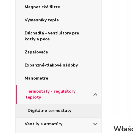
Magnetické filtre
Výmenníky tepla
Dúchadlá - ventilátory pre
kotly a pece
Zapalovače
Expanzné-tlakové nádoby
Manometre
Termostaty - regulátory
teploty
Digitálne termostaty
Ventily a armatúry
Właśc