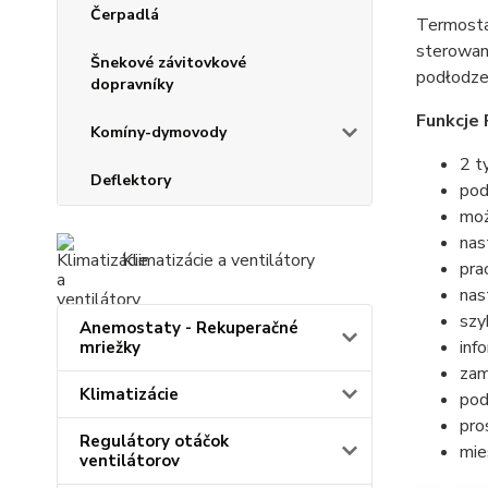
Čerpadlá
Termosta
sterowan
Šnekové závitovkové
podłodze
dopravníky
Funkcje
Komíny-dymovody
2 t
Deflektory
pod
moż
nas
Klimatizácie a ventilátory
pra
nas
szy
Anemostaty - Rekuperačné
inf
mriežky
zam
Klimatizácie
pod
pro
Regulátory otáčok
mie
ventilátorov