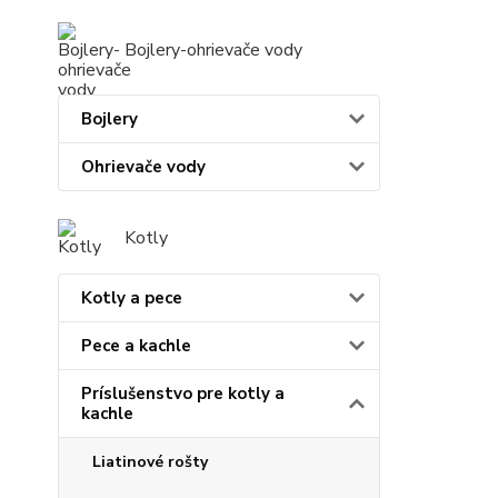
Bojlery-ohrievače vody
Bojlery
Ohrievače vody
Kotly
Kotly a pece
Pece a kachle
Príslušenstvo pre kotly a
kachle
Liatinové rošty