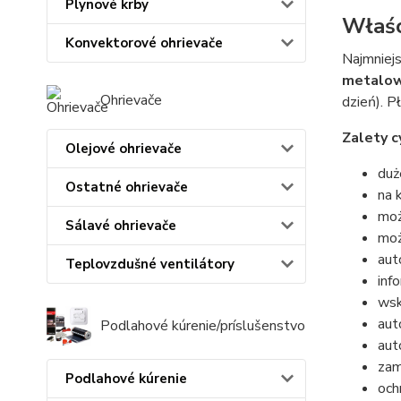
Plynové krby
Właśc
Konvektorové ohrievače
Najmniejs
metalow
Ohrievače
dzień). P
Zalety c
Olejové ohrievače
duż
Ostatné ohrievače
na 
moż
Sálavé ohrievače
moż
aut
Teplovzdušné ventilátory
inf
wsk
aut
Podlahové kúrenie/príslušenstvo
aut
zam
Podlahové kúrenie
och