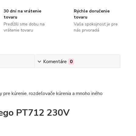
30 dní na vrátenie
Rýchle doručenie
tovaru
tovaru
Predĺžili sme dobu na
Vaša spokojnosť je pre
vrátenie tovaru
nás prvoradá
Komentáre
0
 pre kúrenie, rozdeľovače kúrenia a mnoho iného
wego PT712 230V