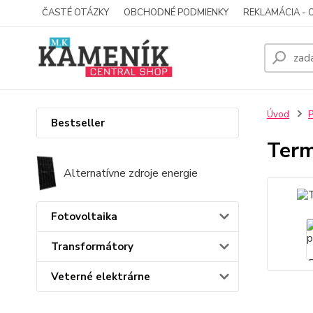
ČASTÉ OTÁZKY
OBCHODNÉ PODMIENKY
REKLAMÁCIA - 
Úvod
P
Bestseller
Term
Alternatívne zdroje energie
Fotovoltaika
Transformátory
Veterné elektrárne