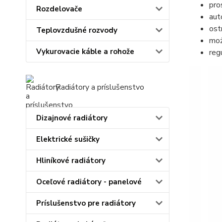
pro
Rozdelovače
aut
ost
Teplovzdušné rozvody
moż
Vykurovacie káble a rohože
reg
Radiátory a príslušenstvo
Dizajnové radiátory
Elektrické sušičky
Hliníkové radiátory
Oceľové radiátory - panelové
Príslušenstvo pre radiátory