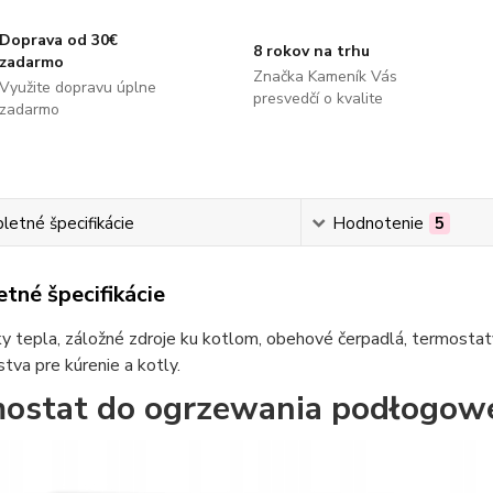
Doprava od 30€
8 rokov na trhu
zadarmo
Značka Kameník Vás
Využite dopravu úplne
presvedčí o kvalite
zadarmo
etné špecifikácie
Hodnotenie
5
tné špecifikácie
 tepla, záložné zdroje ku kotlom, obehové čerpadlá, termostaty
stva pre kúrenie a kotly.
ostat do ogrzewania podłogo