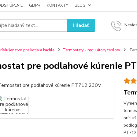
ODSTÚPENIE
GDPR
KONTAKTY
BLOG
Hľadať
Neviet
ríslušenstvo pre kotly a kachle
Termostaty - regulátory teploty
Term
ostat pre podlahové kúrenie P
Term
Výmenn
termos
príslu
podło
PT712: