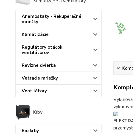
Klimatizácie a ventilátory
Anemostaty - Rekuperačné
mriežky
Klimatizácie
Regulátory otáčok
ventilátorov
Revízne dvierka
Kompl
Vetracie mriežky
Komple
Ventilátory
Vykurovac
vykurovan
Krby
ELEKTR
przemysł
Bio krby