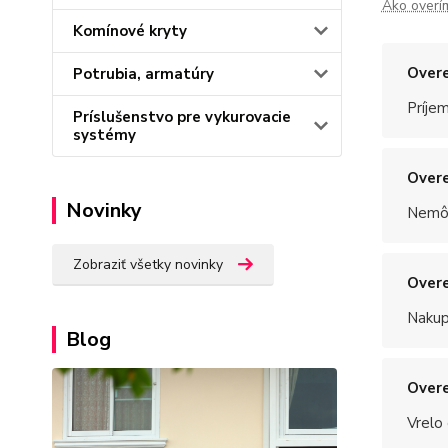
Ako overí
Komínové kryty
Overe
Potrubia, armatúry
Príje
Príslušenstvo pre vykurovacie
systémy
Overe
Novinky
Nemôž
Zobraziť všetky novinky
Overe
Nakup
Blog
Overe
Vrelo