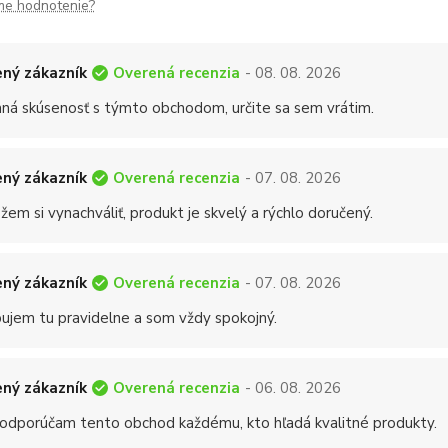
me hodnotenie?
Overená recenzia
ný zákazník
- 08. 08. 2026
mná skúsenosť s týmto obchodom, určite sa sem vrátim.
Overená recenzia
ný zákazník
- 07. 08. 2026
em si vynachváliť, produkt je skvelý a rýchlo doručený.
Overená recenzia
ný zákazník
- 07. 08. 2026
ujem tu pravidelne a som vždy spokojný.
Overená recenzia
ný zákazník
- 06. 08. 2026
 odporúčam tento obchod každému, kto hľadá kvalitné produkty.