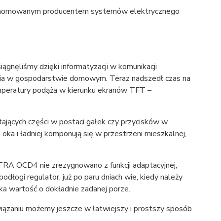
ej renomowanym producentem systemów elektrycznego
gnęliśmy dzięki informatyzacji w komunikacji
dzenia w gospodarstwie domowym. Teraz nadszedł czas na
emperatury podąża w kierunku ekranów TFT –
ących części w postaci gałek czy przycisków w
a oka i ładniej komponują się w przestrzeni mieszkalnej,
A OCD4 nie zrezygnowano z funkcji adaptacyjnej,
podłogi regulator, już po paru dniach wie, kiedy należy
a wartość o dokładnie zadanej porze.
wiązaniu możemy jeszcze w łatwiejszy i prostszy sposób