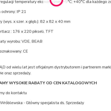
regulacji temperatury ekonomicznej: +5°C; +40°C dla każdego z
 ochrony: IP 21
 (wys. x szer. x głęb.): 82 x 82 x 40 mm
tlacz : 176 x 220 pikseli, TFT
ikaty wyrobu: VDE, BEAB
oznakowany: CE
ĄD od wielu lat jest oficjalnym dystrybutorem i partnerem ma
ie oraz sprzedaży.
AMY WYSOKIE RABATY OD CEN KATALOGOWYCH
my do kontaktu
 Wróblewska - Główny specjalista ds. Sprzedaży