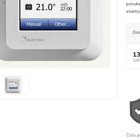
ponuke
elektr
Dos
13
109
Číslo p