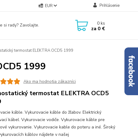
Prihlásenie
EUR
0
ks
e si rady? Zavolajte.
za
0 €
tatický termostat ELEKTRA OCD5 1999
 OCD5 1999
Ako ma hodnotia zákazníci
mostatický termostat ELEKTRA OCD5
9
vacie káble. Vykurovacie káble do žľabov. Elektrický
vací kábel. Vykurovacie vodiče. Vykurovacie káble pre
ové vykurovanie. Vykurovacie kable do poteru a iné. Široký
vykurovacích káblov nájdete v našej