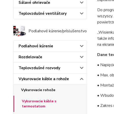
Sálavé ohrievače
Do progr
Teplovzdušné ventilátory
wszyscy.
powietrzn
Podlahové kúrenie/príslušenstvo
„Wisienk
także in
na ekrani
Podlahové kúrenie
Dane tec
Rozdelovače
• Napięc
Teplovzdušné rozvody
• Max. ob
Vykurovacie káble a rohože
• Montaż
Vykurovacie rohože
• Wbudow
Vykurovacie káble s
• Zakres 
termostatom