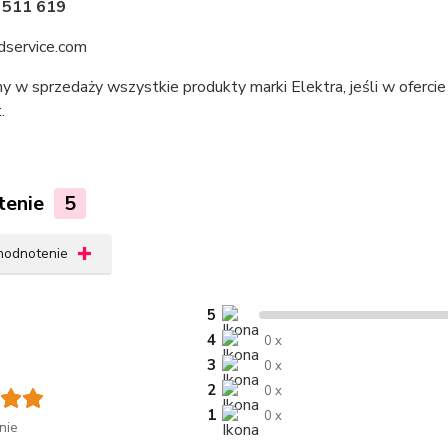
 511 619
service.com
y w sprzedaży wszystkie produkty marki Elektra, jeśli w oferci
.
tenie
5
 hodnotenie
5
4
0 x
3
0 x
2
0 x
1
0 x
nie