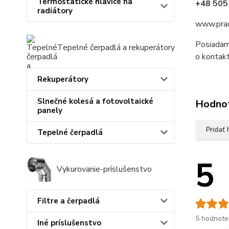
Termostatické hlavice na
+48 505
radiátory
www.prad
Posiadam
Tepelné čerpadlá a rekuperátory
o kontakt
Rekuperátory
Slnečné kolesá a fotovoltaické
Hodno
panely
Pridať
Tepelné čerpadlá
5
Vykurovanie-príslušenstvo
Filtre a čerpadlá
5 hodnote
Iné príslušenstvo