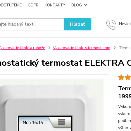
ODSTÚPENIE
GDPR
KONTAKTY
BLOG
Hľadať
Neviet
ykurovacie káble a rohože
Vykurovacie káble s termostatom
Termos
ostatický termostat ELEKTRA
Ter
199
Vykuro
vykuro
podlah
výber 