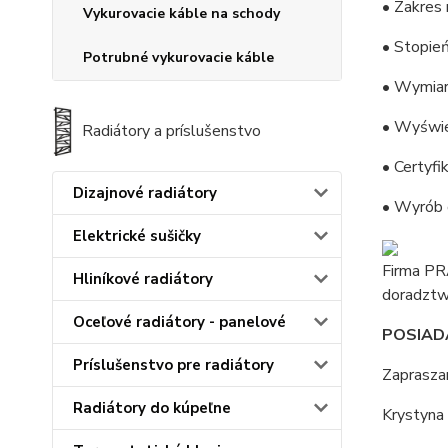
• Zakres 
Vykurovacie káble na schody
• Stopień
Potrubné vykurovacie káble
• Wymiary
• Wyświe
Radiátory a príslušenstvo
• Certyf
Dizajnové radiátory
• Wyrób 
Elektrické sušičky
Firma PR
Hliníkové radiátory
doradztw
Oceľové radiátory - panelové
POSIAD
Príslušenstvo pre radiátory
Zaprasza
Radiátory do kúpeľne
Krystyna