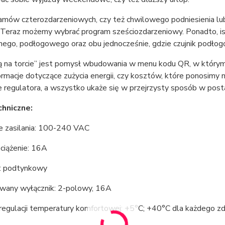
amów czterozdarzeniowych, czy też chwilowego podniesienia lub 
 Teraz możemy wybrać program sześciozdarzeniowy. Ponadto, is
ego, podłogowego oraz obu jednocześnie, gdzie czujnik podłogow
ą na torcie” jest pomysł wbudowania w menu kodu QR, w którym 
formacje dotyczące zużycia energii, czy kosztów, które ponosi
e regulatora, a wszystko ukaże się w przejrzysty sposób w post
hniczne:
ie zasilania: 100-240 VAC
ciążenie: 16A
: podtynkowy
any wyłącznik: 2-polowy, 16A
regulacji temperatury komfortowej: +5°C; +40°C dla każdego zd