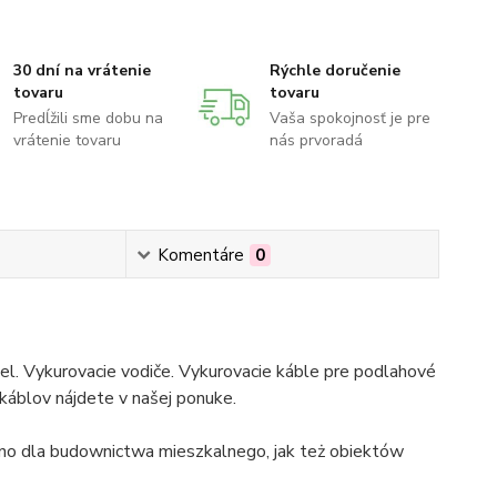
30 dní na vrátenie
Rýchle doručenie
tovaru
tovaru
Predĺžili sme dobu na
Vaša spokojnosť je pre
vrátenie tovaru
nás prvoradá
Komentáre
0
bel. Vykurovacie vodiče. Vykurovacie káble pre podlahové
 káblov nájdete v našej ponuke.
no dla budownictwa mieszkalnego, jak też obiektów