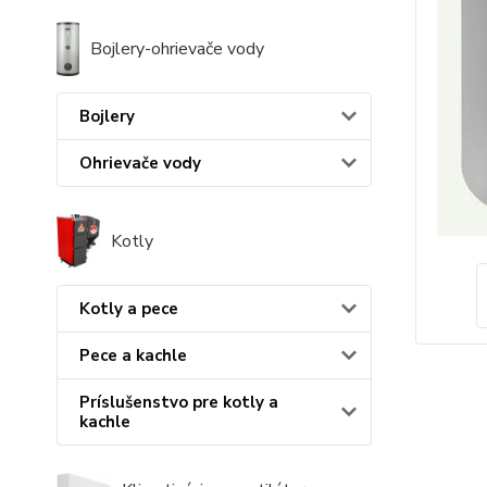
Bojlery-ohrievače vody
Bojlery
Ohrievače vody
Kotly
Kotly a pece
Pece a kachle
Príslušenstvo pre kotly a
kachle