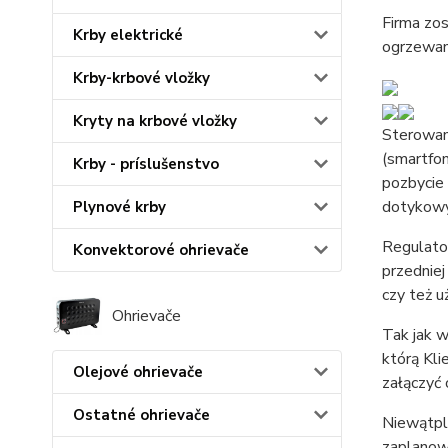
Firma zo
Krby elektrické
ogrzewan
Krby-krbové vložky
Kryty na krbové vložky
Sterowani
(smartfon
Krby - príslušenstvo
pozbycie
dotykowy
Plynové krby
Regulato
Konvektorové ohrievače
przedniej
czy też u
Ohrievače
Tak jak 
którą Kli
Olejové ohrievače
załączyć
Ostatné ohrievače
Niewątpli
zaplanow