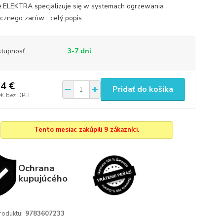
.ELEKTRA specjalizuje się w systemach ogrzewania
ycznego zarów...
celý popis
tupnosť
3-7 dní
4 €
Pridať do košíka
 €
bez DPH
Tento mesiac zakúpili 9 zákazníci.
Ochrana
kupujúcého
roduktu:
9783607233