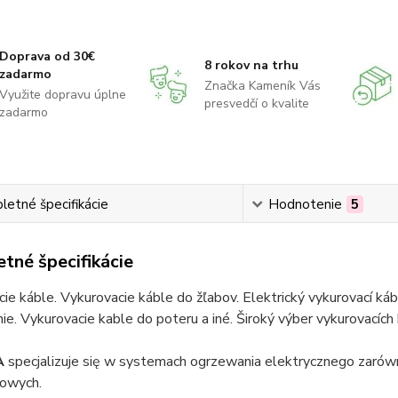
Doprava od 30€
8 rokov na trhu
zadarmo
Značka Kameník Vás
Využite dopravu úplne
presvedčí o kvalite
zadarmo
etné špecifikácie
Hodnotenie
5
tné špecifikácie
ie káble. Vykurovacie káble do žľabov. Elektrický vykurovací ká
ie. Vykurovacie kable do poteru a iné. Široký výber vykurovacích
A
specjalizuje się w systemach ogrzewania elektrycznego zarów
owych.