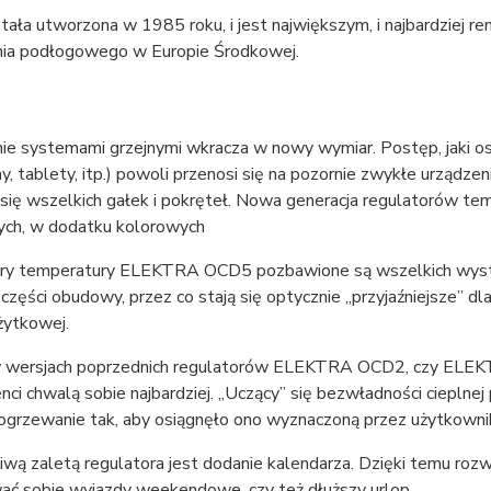
stała utworzona w 1985 roku, i jest największym, i najbardzi
ia podłogowego w Europie Środkowej.
e systemami grzejnymi wkracza w nowy wymiar. Postęp, jaki osią
y, tablety, itp.) powoli przenosi się na pozornie zwykłe urzą
 się wszelkich gałek i pokręteł. Nowa generacja regulatorów t
ch, w dodatku kolorowych
ry temperatury ELEKTRA OCD5 pozbawione są wszelkich wystaj
 części obudowy, przez co stają się optycznie „przyjaźniejsze” dl
żytkowej.
w wersjach poprzednich regulatorów ELEKTRA OCD2, czy ELEKTR
enci chwalą sobie najbardziej. „Uczący” się bezwładności cieplnej 
 ogrzewanie tak, aby osiągnęło ono wyznaczoną przez użytkownik
wą zaletą regulatora jest dodanie kalendarza. Dzięki temu roz
ać sobie wyjazdy weekendowe, czy też dłuższy urlop.