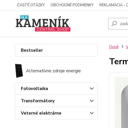
ČASTÉ OTÁZKY
OBCHODNÉ PODMIENKY
REKLAMÁCIA - 
Úvod
V
Bestseller
Term
Alternatívne zdroje energie
Fotovoltaika
Transformátory
Veterné elektrárne