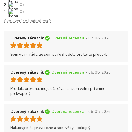
2
0 x
1
0 x
Ako overíme hodnotenie?
Overený zákazník
Overená recenzia
- 07. 08. 2026
Som veľmi ráda, že som sa rozhodola pre tento produkt.
Overený zákazník
Overená recenzia
- 06. 08. 2026
Produkt prekonal moje očakávania, som veľmi príjemne
prekvapený.
Overený zákazník
Overená recenzia
- 06. 08. 2026
Nakupujem tu pravidelne a som vždy spokojný.