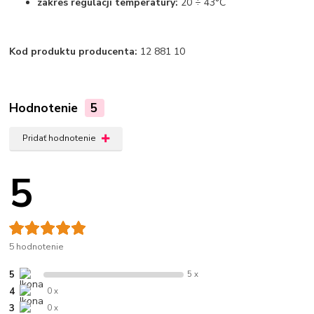
zakres regulacji temperatury:
20 ÷ 43°C
Kod produktu producenta:
12 881 10
Hodnotenie
5
Pridať hodnotenie
5
5 hodnotenie
5
5 x
4
0 x
3
0 x