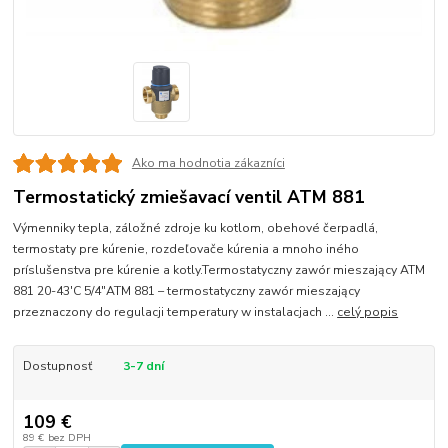
Ako ma hodnotia zákazníci
Termostatický zmiešavací ventil ATM 881
Výmenniky tepla, záložné zdroje ku kotlom, obehové čerpadlá,
termostaty pre kúrenie, rozdeľovače kúrenia a mnoho iného
príslušenstva pre kúrenie a kotly.Termostatyczny zawór mieszający ATM
881 20-43'C 5/4"ATM 881 – termostatyczny zawór mieszający
przeznaczony do regulacji temperatury w instalacjach ...
celý popis
Dostupnosť
3-7 dní
109 €
89 €
bez DPH