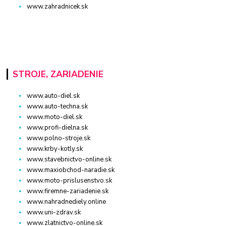
www.zahradnicek.sk
STROJE, ZARIADENIE
www.auto-diel.sk
www.auto-techna.sk
www.moto-diel.sk
www.profi-dielna.sk
www.polno-stroje.sk
www.krby-kotly.sk
www.stavebnictvo-online.sk
www.maxiobchod-naradie.sk
www.moto-prislusenstvo.sk
www.firemne-zariadenie.sk
www.nahradnediely.online
www.uni-zdrav.sk
www.zlatnictvo-online.sk