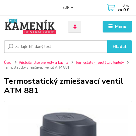
0
ks
EUR
za
0 €
Menu
Hľadať
Úvod
Príslušenstvo pre kotly a kachle
Termostaty - regulátory teploty
Termostatický zmiešavací ventil ATM 881
Termostatický zmiešavací ventil
ATM 881