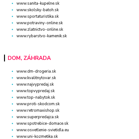
www.sanita-kupelne.sk
www.skolsky-batoh.sk
www.sportaturistika.sk
www.potraviny-online.sk
www.zlatnictvo-online.sk
www.rybarstvo-kamenik.sk
DOM, ZÁHRADA
www.dm-drogeria.sk
www.kvalitnytovar.sk
www.najvypredaj.sk
www.topvypredaj.sk
www.top-nabytok.sk
www.proti-skodcom.sk
www.retromaxishop.sk
www.superpredajca.sk
www.spotrebice-domace.sk
www.osvetlenie-svietidla.eu
www.uni-kozmetika.sk