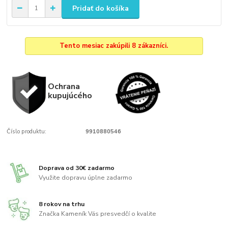
Pridať do košíka
Tento mesiac zakúpili 8 zákazníci.
Ochrana
kupujúcého
Číslo produktu:
9910880546
Doprava od 30€ zadarmo
Využite dopravu úplne zadarmo
8 rokov na trhu
Značka Kameník Vás presvedčí o kvalite