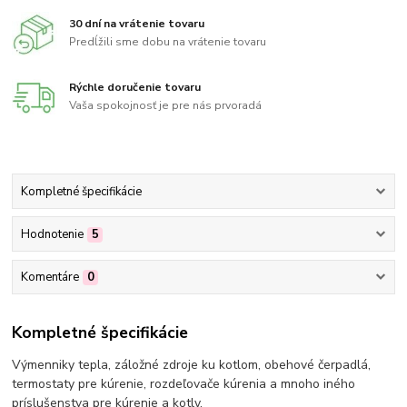
30 dní na vrátenie tovaru
Predĺžili sme dobu na vrátenie tovaru
Rýchle doručenie tovaru
Vaša spokojnosť je pre nás prvoradá
Kompletné špecifikácie
Hodnotenie
5
Komentáre
0
Kompletné špecifikácie
Výmenniky tepla, záložné zdroje ku kotlom, obehové čerpadlá,
termostaty pre kúrenie, rozdeľovače kúrenia a mnoho iného
príslušenstva pre kúrenie a kotly.