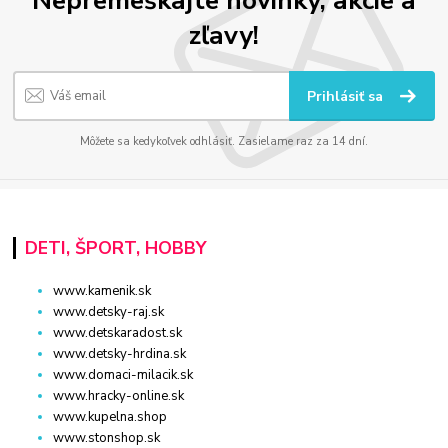
Nepremeškajte novinky, akcie a
zľavy!
Prihlásiť sa
Môžete sa kedykoľvek odhlásiť. Zasielame raz za 14 dní.
DETI, ŠPORT, HOBBY
www.kamenik.sk
www.detsky-raj.sk
www.detskaradost.sk
www.detsky-hrdina.sk
www.domaci-milacik.sk
www.hracky-online.sk
www.kupelna.shop
www.stonshop.sk