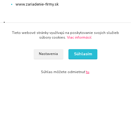
www.zariadenie-firmy.sk
Kontakty
Tieto webové stránky využívajú na poskytovanie svojich služieb
súbory cookies.
Viac informácií
.
Súhlasím
Nastavenia
WWW.KRBY-KOTLY.SK
Súhlas môžete odmietnuť
tu
.
info@krby-kotly.sk
© 2024 Všetky práva vyhradené KAMENIK.SK