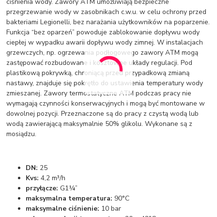
ciśnienia wody. Zawory ATM umożliwiają bezpieczne
przegrzewanie wody w zasobnikach c.w.u. w celu ochrony przed
bakteriami Legionelli, bez narażania użytkowników na poparzenie.
Funkcja “bez oparzeń” powoduje zablokowanie dopływu wody
ciepłej w wypadku awarii dopływu wody zimnej. W instalacjach
grzewczych, np. ogrzewania podłogowego zawory ATM mogą
zastępować rozbudowane i kosztowne układy regulacji. Pod
plastikową pokrywką, chroniącą przed przypadkową zmianą
nastawy, znajduje się pokrętło do ustawienia temperatury wody
zmieszanej. Zawory termostatyczne ATM podczas pracy nie
wymagają czynności konserwacyjnych i mogą być montowane w
dowolnej pozycji. Przeznaczone są do pracy z czystą wodą lub
wodą zawierającą maksymalnie 50% glikolu. Wykonane są z
mosiądzu.
DN:
25
Kvs:
4,2 m³/h
przyłącze:
G1¼”
maksymalna temperatura:
90°C
maksymalne ciśnienie:
10 bar