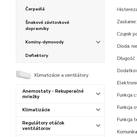
Čerpadlá
Histereza
Zasilanie
Šnekové závitovkové
dopravníky
Czujnik p
Komíny-dymovody
Dioda: ni
Deflektory
Długość:
Dodatkowe
Klimatizácie a ventilátory
Elektroni
Anemostaty - Rekuperačné
Funkcja c.
mriežky
Funkcja s
Klimatizácie
Funkcja 
Regulátory otáčok
ventilátorov
Komunikac