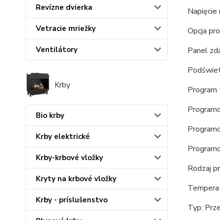
Revízne dvierka
Napięcie
Vetracie mriežky
Opcja pr
Ventilátory
Panel zda
Podświet
Krby
Program 
Programo
Bio krby
Programo
Krby elektrické
Programo
Krby-krbové vložky
Rodzaj p
Kryty na krbové vložky
Temperat
Krby - príslušenstvo
Typ: Pr