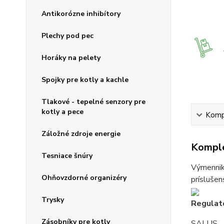
Antikorózne inhibítory
Plechy pod pec
Horáky na pelety
Spojky pre kotly a kachle
Tlakové - tepelné senzory pre
kotly a pece
Kompl
Záložné zdroje energie
Komple
Tesniace šnúry
Výmenniky
Ohňovzdorné organizéry
príslušen
Trysky
Regulat
Zásobníky pre kotly
SALUS