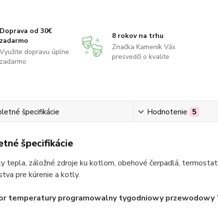
Doprava od 30€
8 rokov na trhu
zadarmo
Značka Kameník Vás
Využite dopravu úplne
presvedčí o kvalite
zadarmo
etné špecifikácie
Hodnotenie
5
tné špecifikácie
 tepla, záložné zdroje ku kotlom, obehové čerpadlá, termostaty
stva pre kúrenie a kotly.
or temperatury programowalny tygodniowy przewodowy