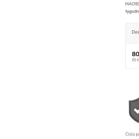
HAO930
tygodn
Dos
80
65 
Číslo p