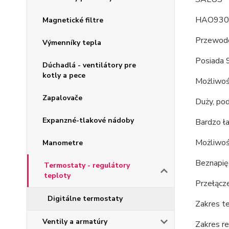
HAO930
Magnetické filtre
Przewodo
Výmenníky tepla
Posiada 
Dúchadlá - ventilátory pre
kotly a pece
Możliwoś
Zapalovače
Duży, po
Expanzné-tlakové nádoby
Bardzo ł
Możliwoś
Manometre
Beznapię
Termostaty - regulátory
teploty
Przełącz
Digitálne termostaty
Zakres t
Ventily a armatúry
Zakres re