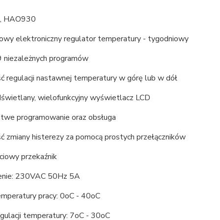
, HAO930
wy elektroniczny regulator temperatury - tygodniowy
9 niezależnych programów
ć regulacji nastawnej temperatury w górę lub w dół
dświetlany, wielofunkcyjny wyświetlacz LCD
atwe programowanie oraz obsługa
ć zmiany histerezy za pomocą prostych przełączników
ciowy przekaźnik
enie: 230VAC 50Hz 5A
emperatury pracy: 0oC - 40oC
gulacji temperatury: 7oC - 30oC