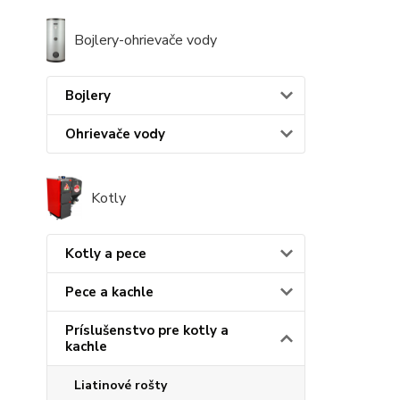
Bojlery-ohrievače vody
Bojlery
Ohrievače vody
Kotly
Kotly a pece
Pece a kachle
Príslušenstvo pre kotly a
kachle
Liatinové rošty