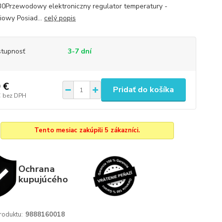
Przewodowy elektroniczny regulator temperatury -
iowy Posiad...
celý popis
tupnosť
3-7 dní
 €
Pridať do košíka
€
bez DPH
Tento mesiac zakúpili 5 zákazníci.
Ochrana
kupujúcého
roduktu:
9888160018