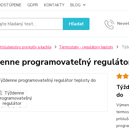
ODSTÚPENIE
GDPR
KONTAKTY
BLOG
Hľadať
Neviet
ríslušenstvo pre kotly a kachle
Termostaty - regulátory teploty
Týžd
enne programovateľný regulátor
Týžd
do
Výmenn
termos
príslu
progr