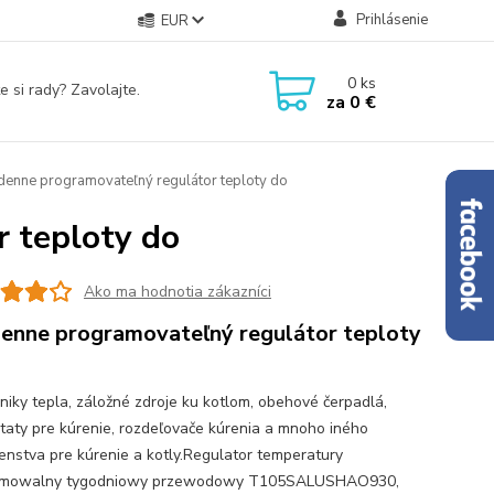
Prihlásenie
EUR
0
ks
e si rady? Zavolajte.
za
0 €
enne programovateľný regulátor teploty do
 teploty do
Ako ma hodnotia zákazníci
enne programovateľný regulátor teploty
iky tepla, záložné zdroje ku kotlom, obehové čerpadlá,
taty pre kúrenie, rozdeľovače kúrenia a mnoho iného
šenstva pre kúrenie a kotly.Regulator temperatury
amowalny tygodniowy przewodowy T105SALUSHAO930,