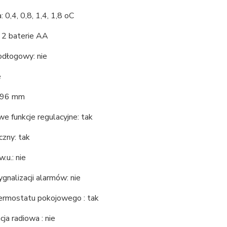
: 0,4, 0,8, 1,4, 1,8 oC
: 2 baterie AA
odłogowy: nie
e
 96 mm
 funkcje regulacyjne: tak
czny: tak
w.u.: nie
ygnalizacji alarmów: nie
termostatu pokojowego : tak
ja radiowa : nie