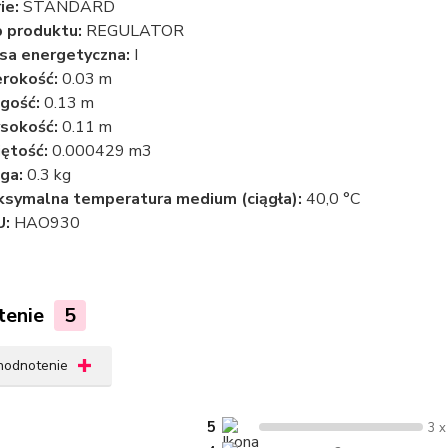
ie:
STANDARD
 produktu:
REGULATOR
sa energetyczna:
I
rokość:
0.03 m
gość:
0.13 m
sokość:
0.11 m
ętość:
0.000429 m3
ga:
0.3 kg
symalna temperatura medium (ciągła):
40,0 °C
U:
HAO930
tenie
5
 hodnotenie
5
3 x