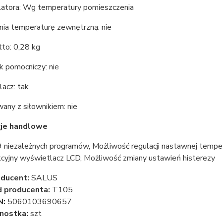
latora: Wg temperatury pomieszczenia
ia temperaturę zewnętrzną: nie
to: 0,28 kg
k pomocniczy: nie
acz: tak
any z siłownikiem: nie
cje handlowe
 niezależnych programów, Możliwość regulacji nastawnej temper
kcyjny wyświetlacz LCD, Możliwość zmiany ustawień histerezy
ducent:
SALUS
 producenta:
T105
N:
5060103690657
nostka:
szt