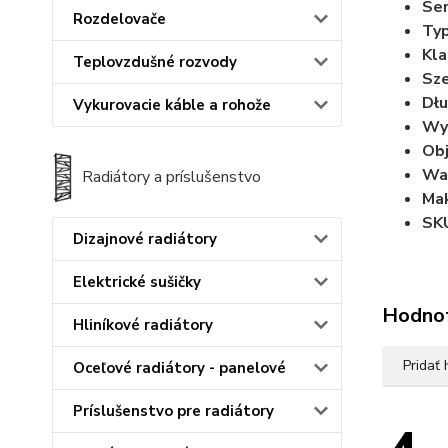
Ser
Rozdelovače
Typ
Kla
Teplovzdušné rozvody
Sze
Dłu
Vykurovacie káble a rohože
Wy
Obj
Wa
Radiátory a príslušenstvo
Mak
SK
Dizajnové radiátory
Elektrické sušičky
Hodno
Hliníkové radiátory
Pridať
Oceľové radiátory - panelové
Príslušenstvo pre radiátory