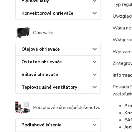
Plynové krby
Typ regu
Konvektorové ohrievače
Uwzględn
Waga net
Ohrievače
Wyłączni
Olejové ohrievače
Wyświetl
Ostatné ohrievače
Zintegrow
Sálavé ohrievače
Informa
Posiada 9
Teplovzdušné ventilátory
wielofun
Pro
Podlahové kúrenie/príslušenstvo
Kod
EA
Podlahové kúrenie
Jed