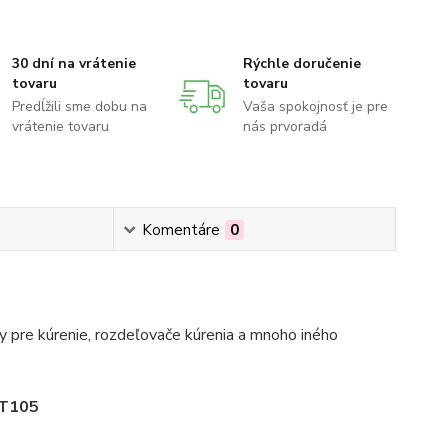
30 dní na vrátenie
Rýchle doručenie
tovaru
tovaru
Predĺžili sme dobu na
Vaša spokojnosť je pre
vrátenie tovaru
nás prvoradá
Komentáre
0
 pre kúrenie, rozdeľovače kúrenia a mnoho iného
 T105