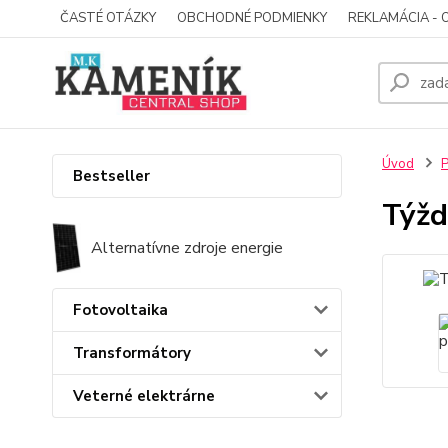
ČASTÉ OTÁZKY
OBCHODNÉ PODMIENKY
REKLAMÁCIA - 
Úvod
P
Bestseller
Týžd
Alternatívne zdroje energie
Fotovoltaika
Transformátory
Veterné elektrárne