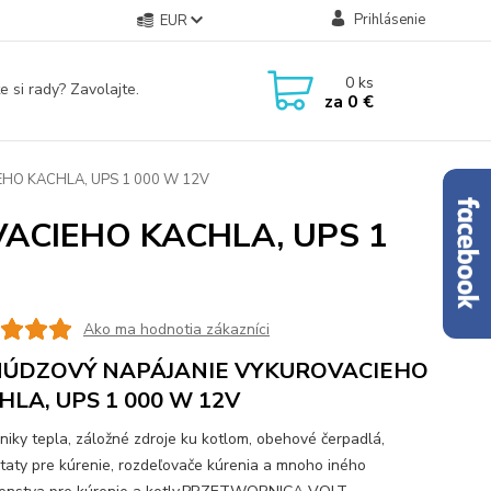
Prihlásenie
EUR
0
ks
e si rady? Zavolajte.
za
0 €
HO KACHLA, UPS 1 000 W 12V
ACIEHO KACHLA, UPS 1
Ako ma hodnotia zákazníci
NÚDZOVÝ NAPÁJANIE VYKUROVACIEHO
HLA, UPS 1 000 W 12V
iky tepla, záložné zdroje ku kotlom, obehové čerpadlá,
taty pre kúrenie, rozdeľovače kúrenia a mnoho iného