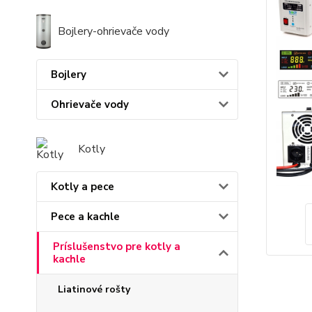
Bojlery-ohrievače vody
Bojlery
Ohrievače vody
Kotly
Kotly a pece
Pece a kachle
Príslušenstvo pre kotly a
kachle
Liatinové rošty