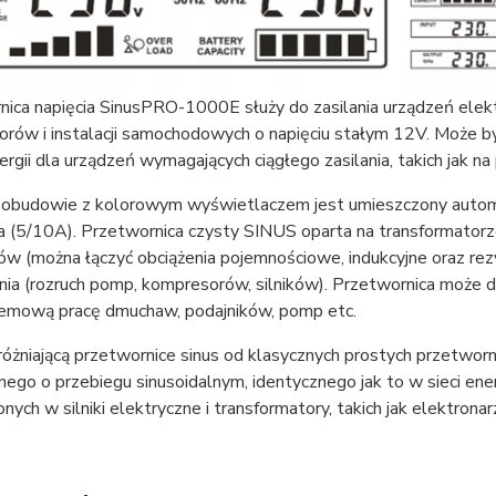
nica napięcia SinusPRO-1000E służy do zasilania urządzeń ele
orów i instalacji samochodowych o napięciu stałym 12V. Może 
ergii dla urządzeń wymagających ciągłego zasilania, takich jak na
 obudowie z kolorowym wyświetlaczem jest umieszczony automaty
a (5/10A). Przetwornica czysty SINUS oparta na transformatorz
ów (można łączyć obciążenia pojemnościowe, indukcyjne oraz rez
nia (rozruch pomp, kompresorów, silników). Przetwornica może dz
emową pracę dmuchaw, podajników, pomp etc.
óżniającą przetwornice sinus od klasycznych prostych przetworn
ego o przebiegu sinusoidalnym, identycznego jak to w sieci ene
ych w silniki elektryczne i transformatory, takich jak elektron