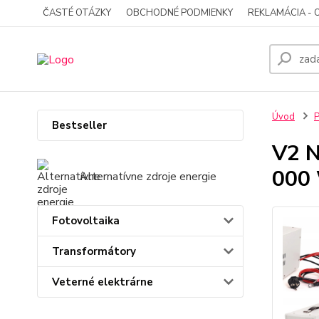
ČASTÉ OTÁZKY
OBCHODNÉ PODMIENKY
REKLAMÁCIA - 
Úvod
P
Bestseller
V2 
000
Alternatívne zdroje energie
Fotovoltaika
Transformátory
Veterné elektrárne