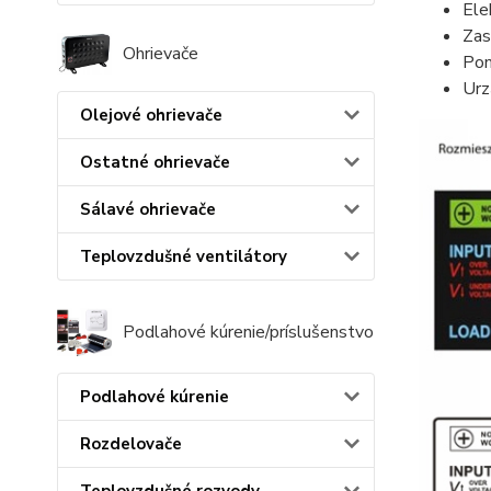
Elek
Zas
Ohrievače
Pom
Urz
Olejové ohrievače
Ostatné ohrievače
Sálavé ohrievače
Teplovzdušné ventilátory
Podlahové kúrenie/príslušenstvo
Podlahové kúrenie
Rozdelovače