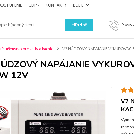
ODSTÚPENIE
GDPR
KONTAKTY
BLOG
Hľadať
Neviet
ríslušenstvo pre kotly a kachle
V2 NÚDZOVÝ NAPÁJANIE VYKUROVACIE
NÚDZOVÝ NAPÁJANIE VYKUROV
 W 12V
V2 
KAC
Výmenn
termos