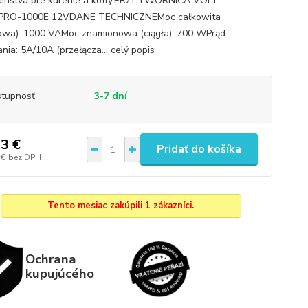
šenstva pre kúrenie a kotly.PRZETWORNICA VOLT
PRO-1000E 12VDANE TECHNICZNEMoc całkowita
owa): 1000 VAMoc znamionowa (ciągła): 700 WPrąd
nia: 5A/10A (przełącza...
celý popis
tupnosť
3-7 dní
3 €
Pridať do košíka
 €
bez DPH
Tento mesiac zakúpili 1 zákazníci.
Ochrana
kupujúcého