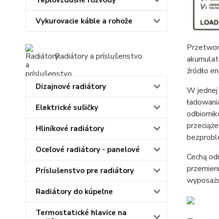
Teplovzdušné rozvody
Vykurovacie káble a rohože
Przetwor
Radiátory a príslušenstvo
akumulat
źródło en
Dizajnové radiátory
W jednej
ładowani
Elektrické sušičky
odbiornik
przeciąże
Hliníkové radiátory
bezprobl
Oceľové radiátory - panelové
Cechą odr
przemienn
Príslušenstvo pre radiátory
wyposażon
Radiátory do kúpeľne
Termostatické hlavice na