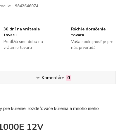
roduktu:
9842646074
30 dní na vrátenie
Rýchle doručenie
tovaru
tovaru
Predĺžili sme dobu na
Vaša spokojnosť je pre
vrátenie tovaru
nás prvoradá
Komentáre
0
 pre kúrenie, rozdeľovače kúrenia a mnoho iného
1000E 12V