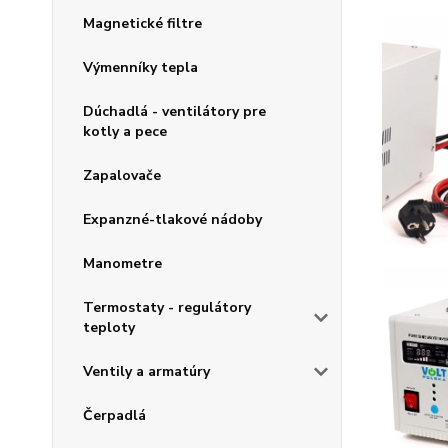
Magnetické filtre
Výmenníky tepla
Dúchadlá - ventilátory pre
kotly a pece
Zapalovače
Expanzné-tlakové nádoby
Manometre
Termostaty - regulátory
teploty
Ventily a armatúry
Čerpadlá