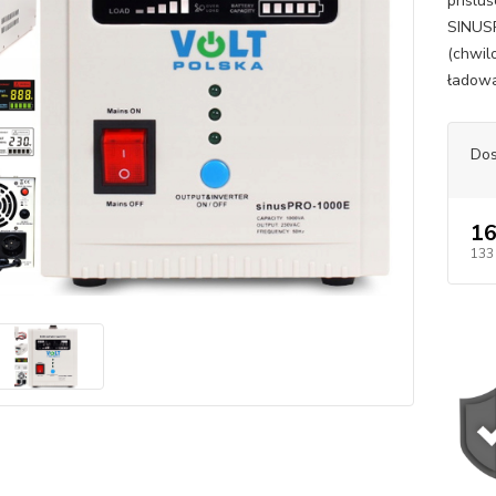
príslu
SINUS
(chwil
ładowa
Dos
16
133