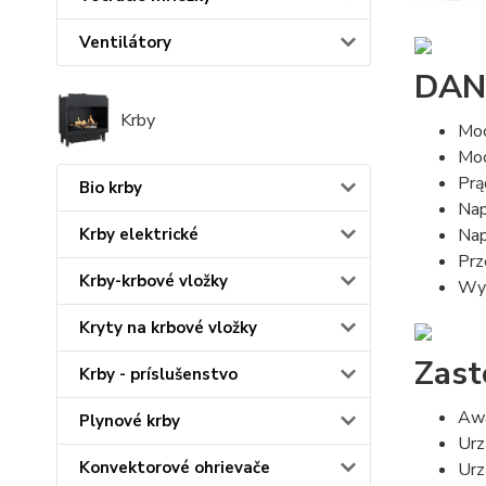
Ventilátory
DAN
Krby
Moc
Moc
Prą
Bio krby
Nap
Nap
Krby elektrické
Prz
Krby-krbové vložky
Wyp
Kryty na krbové vložky
Zast
Krby - príslušenstvo
Awa
Plynové krby
Urz
Konvektorové ohrievače
Urz