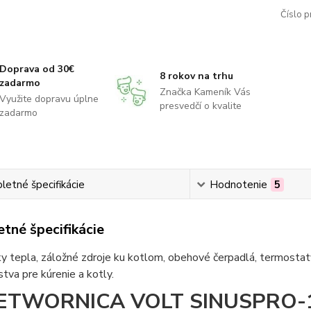
Číslo p
Doprava od 30€
8 rokov na trhu
zadarmo
Značka Kameník Vás
Využite dopravu úplne
presvedčí o kvalite
zadarmo
etné špecifikácie
Hodnotenie
5
tné špecifikácie
 tepla, záložné zdroje ku kotlom, obehové čerpadlá, termostaty
stva pre kúrenie a kotly.
ETWORNICA VOLT SINUSPRO-