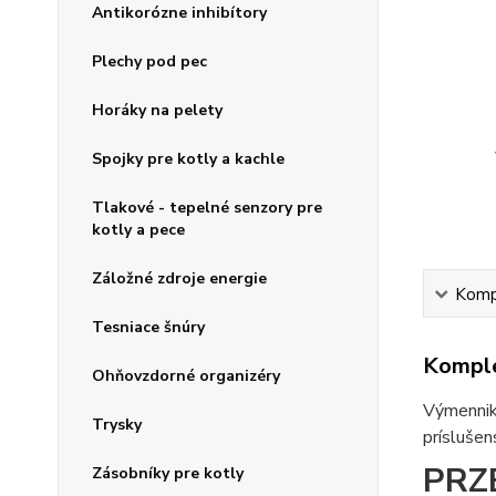
Antikorózne inhibítory
Plechy pod pec
Horáky na pelety
Spojky pre kotly a kachle
Tlakové - tepelné senzory pre
kotly a pece
Záložné zdroje energie
Kompl
Tesniace šnúry
Komple
Ohňovzdorné organizéry
Výmenniky
Trysky
príslušen
PRZ
Zásobníky pre kotly