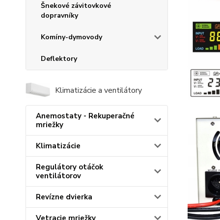
Šnekové závitovkové
dopravníky
Komíny-dymovody
Deflektory
Klimatizácie a ventilátory
Anemostaty - Rekuperačné
mriežky
Klimatizácie
Regulátory otáčok
ventilátorov
Revízne dvierka
Vetracie mriežky