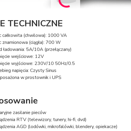
E TECHNICZNE
 całkowita (chwilowa): 1000 VA
 znamionowa (ciągła): 700 W
d ładowania: 5A/10A (przełączany)
ięcie wejściowe: 12V
ięcie wyjściowe: 230V/10 50Hz/0.5
ebieg napięcia: Czysty Sinus
osażona w prostownik i UPS
osowanie
ryjne zasilanie pieców
ądzenia RTV (telewizory, tunery, hi-fi, dvd)
ądzenia AGD (lodówki, mikrofalówki, blendery, opiekacze)