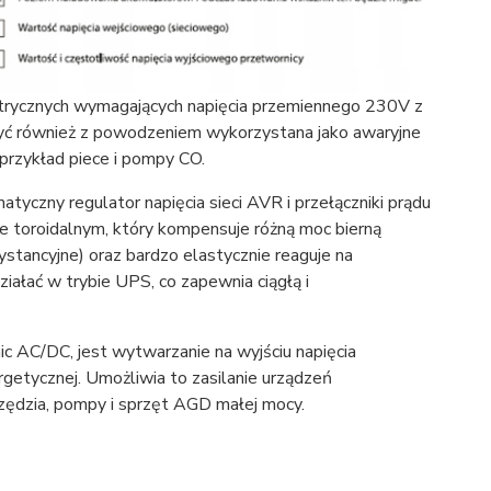
ktrycznych wymagających napięcia przemiennego 230V z
być również z powodzeniem wykorzystana jako awaryjne
 przykład piece i pompy CO.
czny regulator napięcia sieci AVR i przełączniki prądu
e toroidalnym, który kompensuje różną moc bierną
ystancyjne) oraz bardzo elastycznie reaguje na
iałać w trybie UPS, co zapewnia ciągłą i
ic AC/DC, jest wytwarzanie na wyjściu napięcia
rgetycznej. Umożliwia to zasilanie urządzeń
arzędzia, pompy i sprzęt AGD małej mocy.