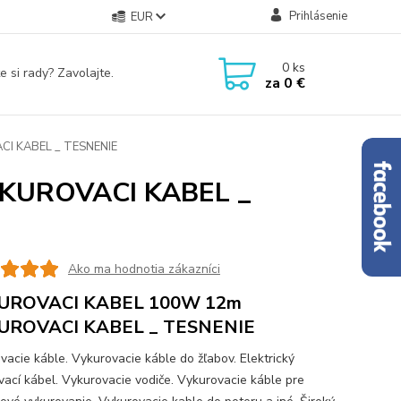
Prihlásenie
EUR
0
ks
e si rady? Zavolajte.
za
0 €
I KABEL _ TESNENIE
KUROVACI KABEL _
Ako ma hodnotia zákazníci
UROVACI KABEL 100W 12m
UROVACI KABEL _ TESNENIE
vacie káble. Vykurovacie káble do žľabov. Elektrický
vací kábel. Vykurovacie vodiče. Vykurovacie káble pre