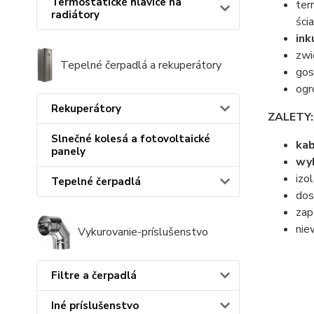
Termostatické hlavice na
ter
radiátory
ści
ink
zwi
Tepelné čerpadlá a rekuperátory
gos
ogr
Rekuperátory
ZALETY:
Slnečné kolesá a fotovoltaické
ka
panely
wy
izo
Tepelné čerpadlá
dos
zap
nie
Vykurovanie-príslušenstvo
Filtre a čerpadlá
Iné príslušenstvo