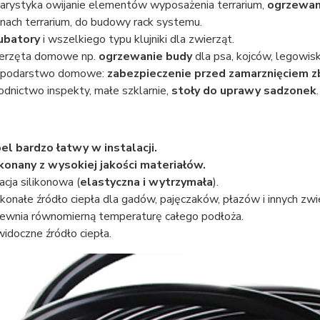
rarystyka owijanie elementów wyposażenia terrarium,
ogrzewan
anach terrarium, do budowy rack systemu.
ubatory
i wszelkiego typu klujniki dla zwierząt.
erzęta domowe np.
ogrzewanie budy
dla psa, kojców, legowisk
podarstwo domowe:
zabezpieczenie przed zamarznięciem z
odnictwo inspekty, małe szklarnie,
stoły do uprawy sadzonek
.
bel bardzo
łatwy w instalacji
.
konany z
wysokiej jakości
materiałów.
lacja silikonowa (
elastyczna i wytrzymała
).
konałe źródło ciepła dla gadów, pajęczaków, płazów i innych zwie
ewnia równomierną temperaturę całego podłoża.
widoczne źródło ciepła.