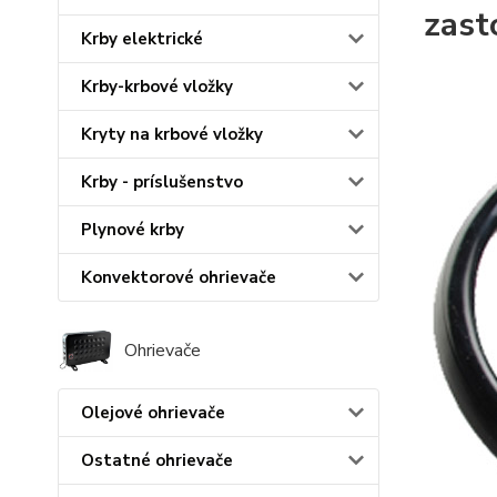
zast
Krby elektrické
Krby-krbové vložky
Kryty na krbové vložky
Krby - príslušenstvo
Plynové krby
Konvektorové ohrievače
Ohrievače
Olejové ohrievače
Ostatné ohrievače