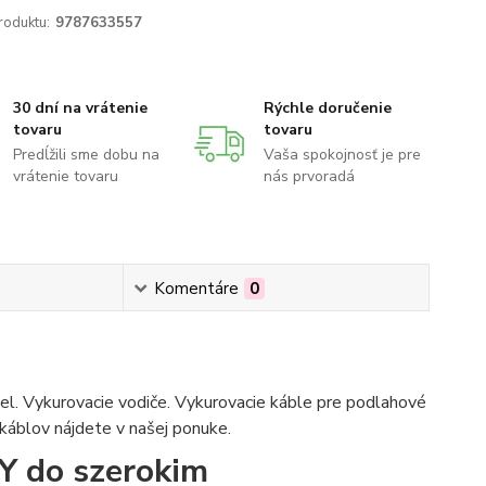
roduktu:
9787633557
30 dní na vrátenie
Rýchle doručenie
tovaru
tovaru
Predĺžili sme dobu na
Vaša spokojnosť je pre
vrátenie tovaru
nás prvoradá
Komentáre
0
bel. Vykurovacie vodiče. Vykurovacie káble pre podlahové
 káblov nájdete v našej ponuke.
do szerokim