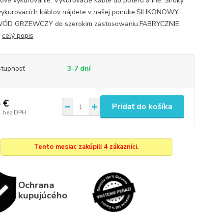
ové vykurovanie. Vykurovacie kable do poteru a iné. Široký
vykurovacích káblov nájdete v našej ponuke.SILIKONOWY
ÓD GRZEWCZY do szerokim zastosowaniu.FABRYCZNIE
.
celý popis
tupnosť
3-7 dní
 €
Pridať do košíka
€
bez DPH
Tento mesiac zakúpili 4 zákazníci.
Ochrana
kupujúcého