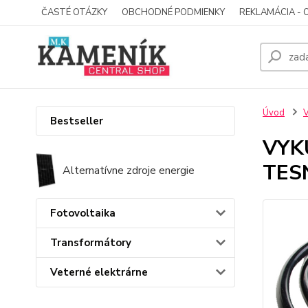
ČASTÉ OTÁZKY
OBCHODNÉ PODMIENKY
REKLAMÁCIA - 
Úvod
V
Bestseller
VYK
TES
Alternatívne zdroje energie
Fotovoltaika
Transformátory
Veterné elektrárne