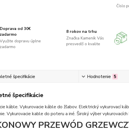
Číslo p
Doprava od 30€
8 rokov na trhu
zadarmo
Značka Kameník Vás
Využite dopravu úplne
presvedčí o kvalite
zadarmo
etné špecifikácie
Hodnotenie
5
tné špecifikácie
ie káble. Vykurovacie káble do žľabov. Elektrický vykurovací ká
ie. Vykurovacie kable do poteru a iné. Široký výber vykurovacích
IKONOWY PRZEWÓD GRZEWCZY 