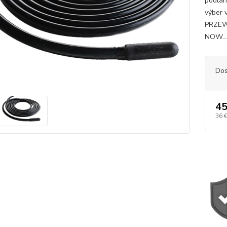
podlah
výber 
PRZEW
NOW..
Dos
45
36 