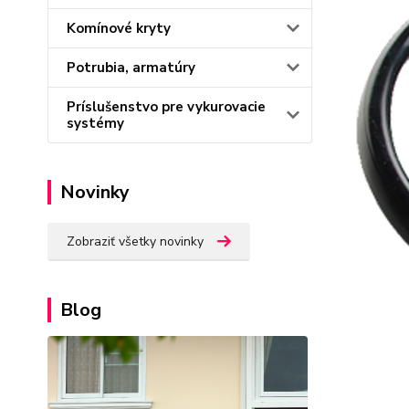
Komínové kryty
Potrubia, armatúry
Príslušenstvo pre vykurovacie
systémy
Novinky
Zobraziť všetky novinky
Blog