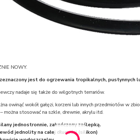
ZNIE NOWY.
zeznaczony jest do ogrzewania tropikalnych, pustynnych l
ewczy nadaje się także do wilgotnych terrariów.
żna owinąć wokół gałęzi, korzeni lub innych przedmiotów w zbi
 – można stosować na szkle, drewnie, akrylu itd.
ilany jednostronnie, zakończony zaślepką.
ewód jednolity na całej długości (silikon)
kowicie wodoszczelny