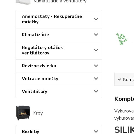
Klimatizácie a ventilátory
Anemostaty - Rekuperačné
mriežky
Klimatizácie
Regulátory otáčok
ventilátorov
Revízne dvierka
Vetracie mriežky
Kompl
Ventilátory
Komple
Vykurovac
Krby
vykurovan
SIL
Bio krby