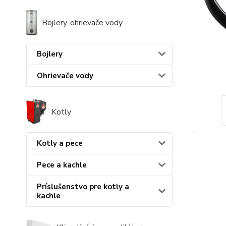
Bojlery-ohrievače vody
Bojlery
Ohrievače vody
Kotly
Kotly a pece
Pece a kachle
Príslušenstvo pre kotly a
kachle