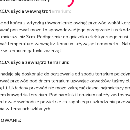
CJA użycia wewnątrz terrarium:
ąc od końca z wtyczką równomiernie owinąć przewód wokół korze
żować ponieważ może to spowodować jego przegrzanie i uszkodz
 mniejsza niż 3cm. Podłączenie do gniazdka elektrycznego musi
wać temperaturę wewnątrz terrarium używając termometru. Nale
 w terrarium gatunki zwierząt.
JA użycia zewnątrz terrarium:
nadaje się doskonale do ogrzewania od spodu terrarium pojedy
wać przewód pod dnem terrarium używając kawałków taśmy elek
ętli. Układany przewód nie może zakręcać ciasno, najmniejszy p
em krawędzią terrarium. Pod narożniki terrarium należy zastosow
ulować swobodnie powietrze co zapobiega uszkodzeniu przewodu,
a w terrariach szklanych.
OWANIE: