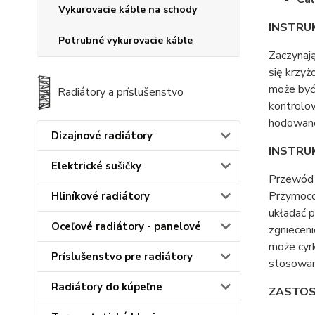
Vykurovacie káble na schody
INSTRUK
Potrubné vykurovacie káble
Zaczynaj
się krzy
może być
Radiátory a príslušenstvo
kontrolo
hodowane
Dizajnové radiátory
INSTRUKC
Elektrické sušičky
Przewód 
Przymoco
Hliníkové radiátory
układać p
Oceľové radiátory - panelové
zgnieceni
może cyrk
Príslušenstvo pre radiátory
stosowani
Radiátory do kúpeľne
ZASTOS