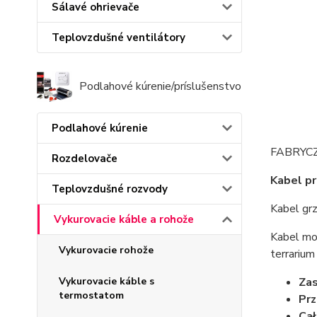
Sálavé ohrievače
Teplovzdušné ventilátory
Podlahové kúrenie/príslušenstvo
Podlahové kúrenie
FABRYC
Rozdelovače
Kabel pr
Teplovzdušné rozvody
Kabel grz
Vykurovacie káble a rohože
Kabel mo
Vykurovacie rohože
terrarium
Zas
Vykurovacie káble s
termostatom
Prz
Cał