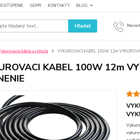
ODSTÚPENIE
GDPR
KONTAKTY
BLOG
Hľadať
Neviet
ykurovacie káble a rohože
VYKUROVACI KABEL 100W 12m VYKUROVAC
UROVACI KABEL 100W 12m VY
NENIE
VYK
VYK
Vykuro
vykuro