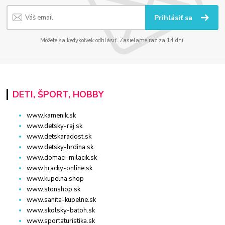
Prihlásiť sa
Môžete sa kedykoľvek odhlásiť. Zasielame raz za 14 dní.
DETI, ŠPORT, HOBBY
www.kamenik.sk
www.detsky-raj.sk
www.detskaradost.sk
www.detsky-hrdina.sk
www.domaci-milacik.sk
www.hracky-online.sk
www.kupelna.shop
www.stonshop.sk
www.sanita-kupelne.sk
www.skolsky-batoh.sk
www.sportaturistika.sk