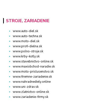
STROJE, ZARIADENIE
www.auto-diel.sk
www.auto-techna.sk
www.moto-diel.sk
www.profi-dielna.sk
www.polno-stroje.sk
www.krby-kotly.sk
www.stavebnictvo-online.sk
www.maxiobchod-naradie.sk
www.moto-prislusenstvo.sk
www.firemne-zariadenie.sk
www.nahradnediely.online
www.uni-zdrav.sk
www.zlatnictvo-online.sk
www.zariadenie-firmy.sk