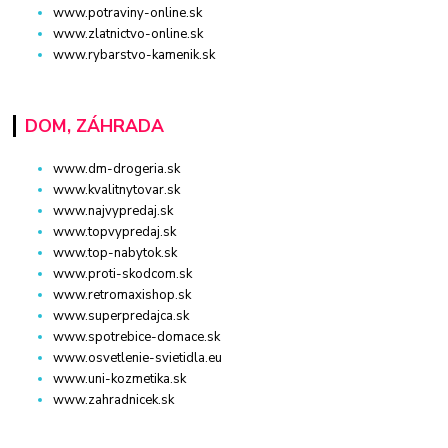
www.potraviny-online.sk
www.zlatnictvo-online.sk
www.rybarstvo-kamenik.sk
DOM, ZÁHRADA
www.dm-drogeria.sk
www.kvalitnytovar.sk
www.najvypredaj.sk
www.topvypredaj.sk
www.top-nabytok.sk
www.proti-skodcom.sk
www.retromaxishop.sk
www.superpredajca.sk
www.spotrebice-domace.sk
www.osvetlenie-svietidla.eu
www.uni-kozmetika.sk
www.zahradnicek.sk