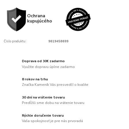
Ochrana
kupujúcého
Číslo produktu:
9619458699
Doprava od 30€ zadarmo
Využite dopravu úplne zadarmo
8 rokov na trhu
Značka Kameník Vás presvedčí o kvalite
30 dní na vrátenie tovaru
Predĺžili sme dobu na vrátenie tovaru
Rýchle doručenie tovaru
Vaša spokojnosť je pre nás prvoradá