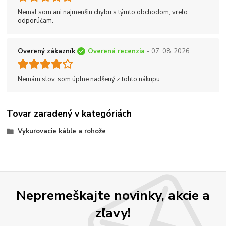
Nemal som ani najmenšiu chybu s týmto obchodom, vrelo
odporúčam.
Overený zákazník
Overená recenzia
- 07. 08. 2026
Nemám slov, som úplne nadšený z tohto nákupu.
Tovar zaradený v kategóriách
Vykurovacie káble a rohože
Nepremeškajte novinky, akcie a
zľavy!