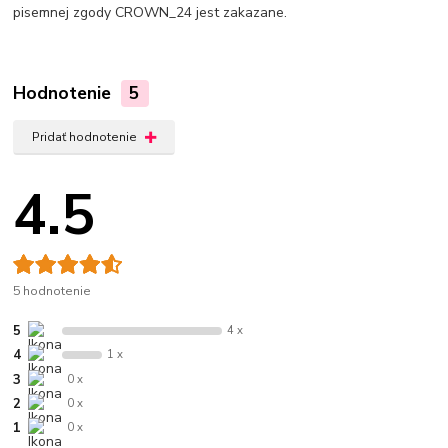
pisemnej zgody CROWN_24 jest zakazane.
Hodnotenie
5
Pridať hodnotenie
4.5
5 hodnotenie
5
4 x
4
1 x
3
0 x
2
0 x
1
0 x