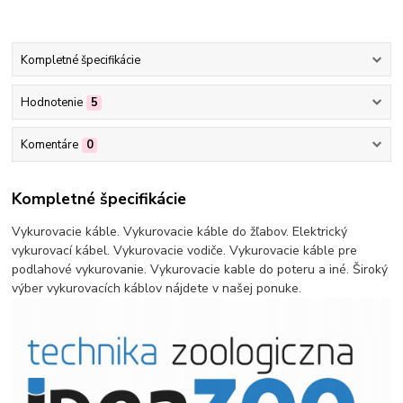
Kompletné špecifikácie
Hodnotenie
5
Komentáre
0
Kompletné špecifikácie
Vykurovacie káble. Vykurovacie káble do žľabov. Elektrický
vykurovací kábel. Vykurovacie vodiče. Vykurovacie káble pre
podlahové vykurovanie. Vykurovacie kable do poteru a iné. Široký
výber vykurovacích káblov nájdete v našej ponuke.