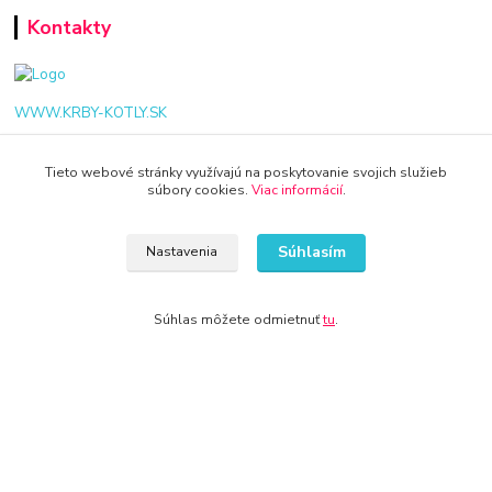
Kontakty
WWW.KRBY-KOTLY.SK
Tieto webové stránky využívajú na poskytovanie svojich služieb
súbory cookies.
Viac informácií
.
info@krby-kotly.sk
Súhlasím
Nastavenia
Súhlas môžete odmietnuť
tu
.
© 2024 Všetky práva vyhradené KAMENIK.SK
Vytvorené na
Eshop-rychlo.sk