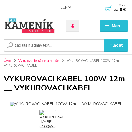
0
ks
EUR
za
0 €
Menu
Hľadať
Úvod
Vykurovacie káble a rohože
VYKUROVACI KABEL 100W 12m __
VYKUROVACI KABEL
VYKUROVACI KABEL 100W 12m
__ VYKUROVACI KABEL