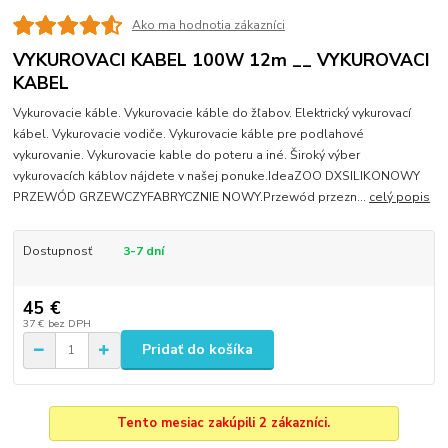
Ako ma hodnotia zákazníci
VYKUROVACI KABEL 100W 12m __ VYKUROVACI
KABEL
Vykurovacie káble. Vykurovacie káble do žľabov. Elektrický vykurovací
kábel. Vykurovacie vodiče. Vykurovacie káble pre podlahové
vykurovanie. Vykurovacie kable do poteru a iné. Široký výber
vykurovacích káblov nájdete v našej ponuke.IdeaZOO DXSILIKONOWY
PRZEWÓD GRZEWCZYFABRYCZNIE NOWY.Przewód przezn...
celý popis
Dostupnosť
3-7 dní
45 €
37 €
bez DPH
Pridať do košíka
Tento mesiac zakúpili 2 zákazníci.