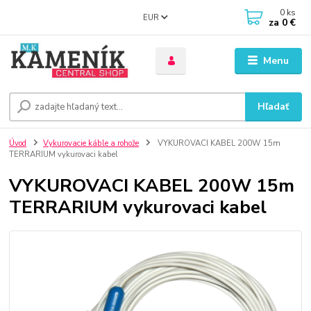
0
ks
EUR
za
0 €
Menu
Hľadať
Úvod
Vykurovacie káble a rohože
VYKUROVACI KABEL 200W 15m
TERRARIUM vykurovaci kabel
VYKUROVACI KABEL 200W 15m
TERRARIUM vykurovaci kabel