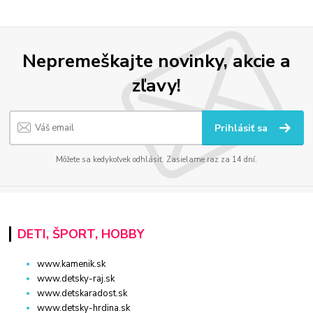
Nepremeškajte novinky, akcie a
zľavy!
Prihlásiť sa
Môžete sa kedykoľvek odhlásiť. Zasielame raz za 14 dní.
DETI, ŠPORT, HOBBY
www.kamenik.sk
www.detsky-raj.sk
www.detskaradost.sk
www.detsky-hrdina.sk