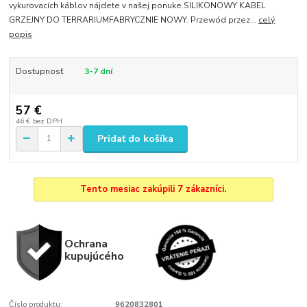
vykurovacích káblov nájdete v našej ponuke.SILIKONOWY KABEL
GRZEJNY DO TERRARIUMFABRYCZNIE NOWY. Przewód przez...
celý
popis
Dostupnosť
3-7 dní
57 €
46 €
bez DPH
Pridať do košíka
Tento mesiac zakúpili 7 zákazníci.
Ochrana
kupujúcého
Číslo produktu:
9620832801