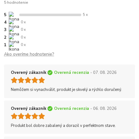
5 hodnotenie
5
5 x
4
0 x
3
0 x
2
0 x
1
0 x
Ako overíme hodnotenie?
Overený zákazník
Overená recenzia
- 07. 08. 2026
Nemôžem si vynachváliť, produkt je skvelý a rýchlo doručený.
Overený zákazník
Overená recenzia
- 06. 08. 2026
Produkt bol dobre zabalený a dorazil v perfektnom stave.