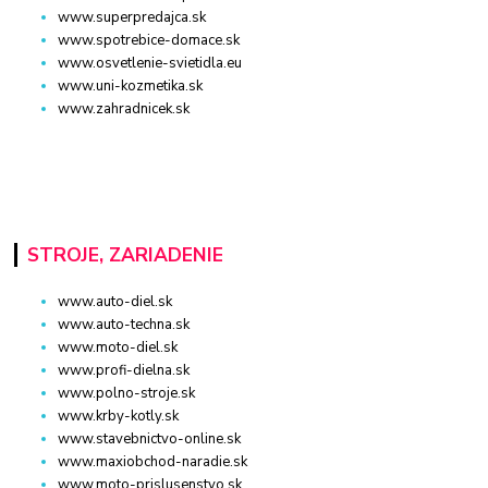
www.superpredajca.sk
www.spotrebice-domace.sk
www.osvetlenie-svietidla.eu
www.uni-kozmetika.sk
www.zahradnicek.sk
STROJE, ZARIADENIE
www.auto-diel.sk
www.auto-techna.sk
www.moto-diel.sk
www.profi-dielna.sk
www.polno-stroje.sk
www.krby-kotly.sk
www.stavebnictvo-online.sk
www.maxiobchod-naradie.sk
www.moto-prislusenstvo.sk