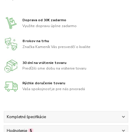
Doprava od 30€ zadarmo
Využite dopravu úplne zadarmo
8 rokov na trhu
Značka Kameník Vás presvedčí o kvalite
30 dní na vrátenie tovaru
Predĺžili sme dobu na vrátenie tovaru
Rýchle doručenie tovaru
Vaša spokojnosť je pre nás prvoradá
Kompletné špecifikácie
Hodnotenie
5