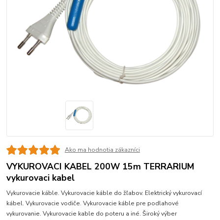
Ako ma hodnotia zákazníci
VYKUROVACI KABEL 200W 15m TERRARIUM
vykurovaci kabel
Vykurovacie káble. Vykurovacie káble do žľabov. Elektrický vykurovací
kábel. Vykurovacie vodiče. Vykurovacie káble pre podlahové
vykurovanie. Vykurovacie kable do poteru a iné. Široký výber