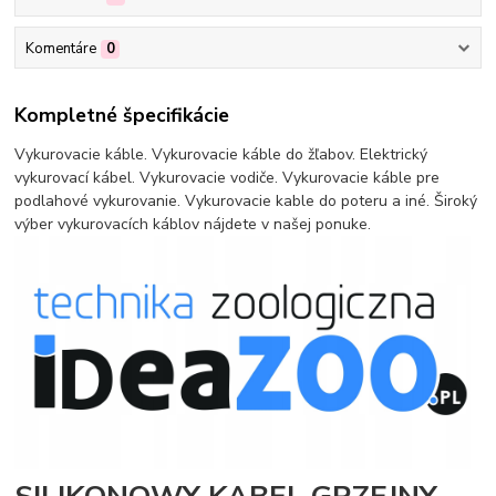
Komentáre
0
Kompletné špecifikácie
Vykurovacie káble. Vykurovacie káble do žľabov. Elektrický
vykurovací kábel. Vykurovacie vodiče. Vykurovacie káble pre
podlahové vykurovanie. Vykurovacie kable do poteru a iné. Široký
výber vykurovacích káblov nájdete v našej ponuke.
SILIKONOWY KABEL GRZEJNY