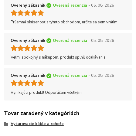
Overený zákazník
Overená recenzia
- 06. 08. 2026
Príjemná skúsenosť s týmto obchodom, určite sa sem vrátim.
Overený zákazník
Overená recenzia
- 05. 08. 2026
Veľmi spokojný s nákupom, produkt splnil očakávania.
Overený zákazník
Overená recenzia
- 05. 08. 2026
Vynikajúci produkt! Odporúčam všetkým.
Tovar zaradený v kategóriách
Vykurovacie káble a rohože