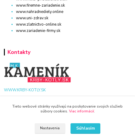
www.firemne-zariadenie.sk
www.nahradnediely.online
www.uni-zdrav.sk
www.zlatnictvo-online.sk
www.zariadenie-firmy.sk
Kontakty
WWW.KRBY-KOTLY.SK
Tieto webové stránky využívajú na poskytovanie svojich služieb
súbory cookies.
Viac informácií
.
info@krby-kotly.sk
Súhlasím
Nastavenia