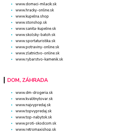
www.domaci-milacik.sk
www.hracky-online.sk
www.kupelna.shop
www.stonshop.sk
www.sanita-kupelne.sk
www.skolsky-batoh.sk
www.sportaturistika.sk
www.potraviny-online.sk
www.zlatnictvo-online.sk
www.rybarstvo-kamenik.sk
DOM, ZÁHRADA
www.dm-drogeria.sk
www.kvalitnytovar.sk
www.najvypredaj.sk
www.topvypredaj.sk
www.top-nabytok.sk
www.proti-skodcom.sk
www.retromaxishop.sk