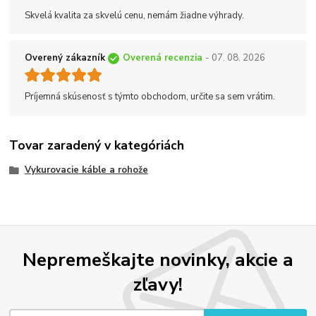
Skvelá kvalita za skvelú cenu, nemám žiadne výhrady.
Overený zákazník
Overená recenzia
- 07. 08. 2026
Príjemná skúsenosť s týmto obchodom, určite sa sem vrátim.
Tovar zaradený v kategóriách
Vykurovacie káble a rohože
Nepremeškajte novinky, akcie a
zľavy!