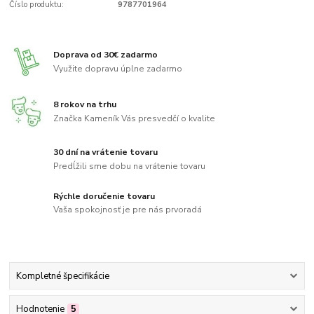
Číslo produktu:
9787701964
Doprava od 30€ zadarmo
Využite dopravu úplne zadarmo
8 rokov na trhu
Značka Kameník Vás presvedčí o kvalite
30 dní na vrátenie tovaru
Predĺžili sme dobu na vrátenie tovaru
Rýchle doručenie tovaru
Vaša spokojnosť je pre nás prvoradá
Kompletné špecifikácie
Hodnotenie
5