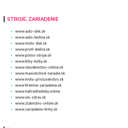
STROJE, ZARIADENIE
www.auto-diel.sk
www.auto-techna.sk
www.moto-diel.sk
www.profi-dielna.sk
www.polno-stroje.sk
www.krby-kotly.sk
www.stavebnictvo-online.sk
www.maxiobchod-naradie.sk
www.moto-prislusenstvo.sk
www.firemne-zariadenie.sk
www.nahradnediely.online
www.uni-zdrav.sk
www.zlatnictvo-online.sk
www.zariadenie-firmy.sk