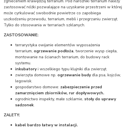
zgnieceniem krawędzią terrarium. Pod narożniki terrarium należy
zastosować nóżki pozwalające na uzyskanie przestrzeni w której
może cyrkulować swobodnie powietrze co zapobiega
uszkodzeniu przewodu, terrarium, mebli i przegrzaniu zwierząt.
Tylko do stosowania w terrariach szklanych.
ZASTOSOWANIE:
terrarystyka owijanie elementów wyposażenia
terrarium,
ogrzewanie podłoża
, tworzenie wysp ciepła,
montowanie na ścianach terrarium, do budowy rack
systemu.
inkubatory
i wszelkiego typu klujniki dla zwierząt.
zwierzęta domowe np.
ogrzewanie budy
dla psa, kojców,
legowisk.
gospodarstwo domowe:
zabezpieczenie przed
zamarznięciem zbiorników, rur dopływowych.
ogrodnictwo inspekty, małe szklarnie,
stoły do uprawy
sadzonek
.
ZALETY:
kabel bardzo
łatwy w instalacji
.