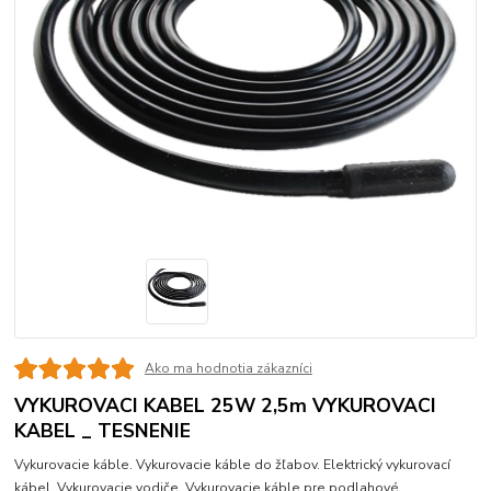
Ako ma hodnotia zákazníci
VYKUROVACI KABEL 25W 2,5m VYKUROVACI
KABEL _ TESNENIE
Vykurovacie káble. Vykurovacie káble do žľabov. Elektrický vykurovací
kábel. Vykurovacie vodiče. Vykurovacie káble pre podlahové