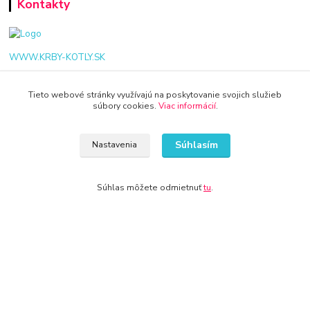
Kontakty
WWW.KRBY-KOTLY.SK
Tieto webové stránky využívajú na poskytovanie svojich služieb
súbory cookies.
Viac informácií
.
info@krby-kotly.sk
Súhlasím
Nastavenia
Súhlas môžete odmietnuť
tu
.
© 2024 Všetky práva vyhradené KAMENIK.SK
Vytvorené na
Eshop-rychlo.sk