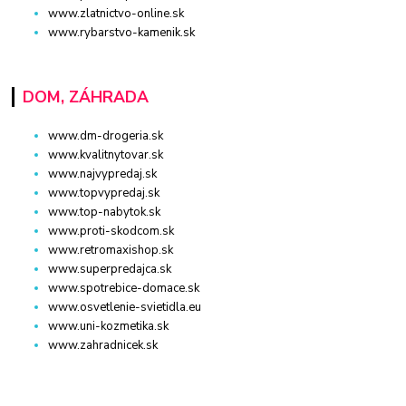
www.zlatnictvo-online.sk
www.rybarstvo-kamenik.sk
DOM, ZÁHRADA
www.dm-drogeria.sk
www.kvalitnytovar.sk
www.najvypredaj.sk
www.topvypredaj.sk
www.top-nabytok.sk
www.proti-skodcom.sk
www.retromaxishop.sk
www.superpredajca.sk
www.spotrebice-domace.sk
www.osvetlenie-svietidla.eu
www.uni-kozmetika.sk
www.zahradnicek.sk