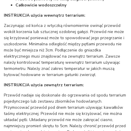
Całkowicie wodoszczelny
INSTRUKCJA użycia wewnątrz terrarium:
Zaczynając od końca z wtyczką równomiernie owinąć przewód
wokół korzenia lub sztucznej ozdobnej gałęzi. Przewód nie może
się krzyżować ponieważ może to spowodować jego przegrzanie i
uszkodzenie. Minimalna odległość między pętlami przewodu nie
może być mniejsza niż 3cm. Podłączenie do gniazdka
elektrycznego musi znajdować na zewnątrz terrarium. Zawsze
należy kontrolować temperaturę wewnątrz terrarium używając
termometru. Należy znać zakres temperatur w jakich muszą
bytować hodowane w terrarium gatunki zwierząt.
INSTRUKCJA użycia zewnątrz terrarium:
Przewód nadaje się doskonale do ogrzewania od spodu terrarium
pojedynczego lub zestawu zbiorników hodowlanych.
Przymocować przewód pod dnem terrarium używając kawałków
taśmy elektrycznej. Przewód nie może się krzyżować, nie można
układać pętli. Układany przewód nie może zakręcać ciasno,
najmniejszy promień skrętu to 5cm. Należy chronić przewód przed