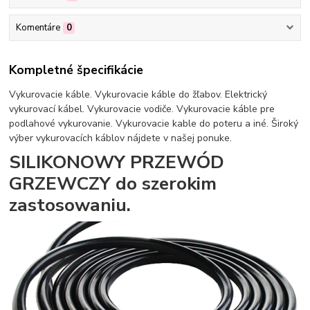
Komentáre
0
Kompletné špecifikácie
Vykurovacie káble. Vykurovacie káble do žľabov. Elektrický
vykurovací kábel. Vykurovacie vodiče. Vykurovacie káble pre
podlahové vykurovanie. Vykurovacie kable do poteru a iné. Široký
výber vykurovacích káblov nájdete v našej ponuke.
SILIKONOWY PRZEWÓD
GRZEWCZY do szerokim
zastosowaniu.