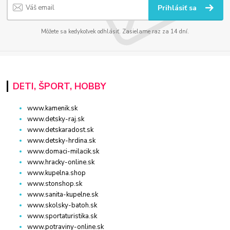
Prihlásiť sa
Môžete sa kedykoľvek odhlásiť. Zasielame raz za 14 dní.
DETI, ŠPORT, HOBBY
www.kamenik.sk
www.detsky-raj.sk
www.detskaradost.sk
www.detsky-hrdina.sk
www.domaci-milacik.sk
www.hracky-online.sk
www.kupelna.shop
www.stonshop.sk
www.sanita-kupelne.sk
www.skolsky-batoh.sk
www.sportaturistika.sk
www.potraviny-online.sk