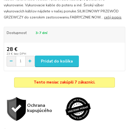
vykurovanie. Vykurovacie kable do poteru a iné. Široký výber
vykurovacích káblov nájdete v našej ponuke.SILIKONOWY PRZEWÓD
GRZEWCZY do szerokim zastosowaniu.FABRYCZNIE NOW...
celý popis
Dostupnosť
3-7 dní
28 €
23 €
bez DPH
Pridať do košíka
Tento mesiac zakúpili 7 zákazníci.
Ochrana
kupujúcého