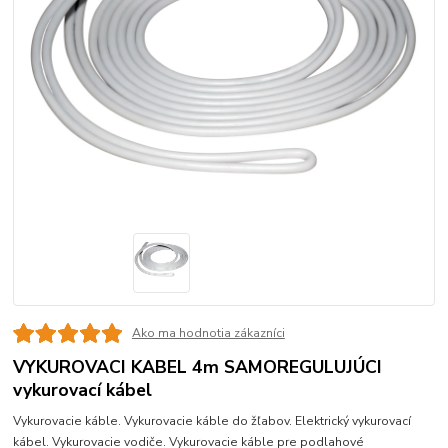
Ako ma hodnotia zákazníci
VYKUROVACI KABEL 4m SAMOREGULUJÚCI
vykurovací kábel
Vykurovacie káble. Vykurovacie káble do žľabov. Elektrický vykurovací
kábel. Vykurovacie vodiče. Vykurovacie káble pre podlahové