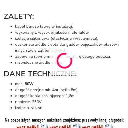
ZALETY:
kabel bardzo łatwy w instalacji.
wykonany z wysokiej jakości materiałów.
izolacja silikonowa (elastyczna i wytrzymała).
doskonałe źródło ciepła dla gadów, pajęczaków, płazów i
innych zwierząt terraryjnych.
zapewnia równomierną temperaturę całego podłoża.
niewidoczne źródło ciepła.
DANE TECHNICZNE:
moc:
80W
długość grzejna mb:
4m
(pętla 8m)
długość kabla zasilającego: 1,6m
napięcie: 230V
izolacja: silikon