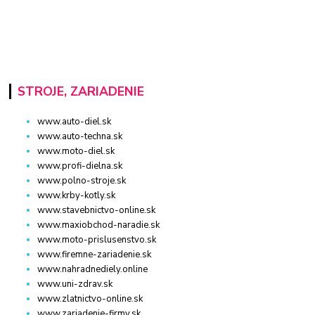
STROJE, ZARIADENIE
www.auto-diel.sk
www.auto-techna.sk
www.moto-diel.sk
www.profi-dielna.sk
www.polno-stroje.sk
www.krby-kotly.sk
www.stavebnictvo-online.sk
www.maxiobchod-naradie.sk
www.moto-prislusenstvo.sk
www.firemne-zariadenie.sk
www.nahradnediely.online
www.uni-zdrav.sk
www.zlatnictvo-online.sk
www.zariadenie-firmy.sk