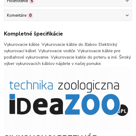
Hodnotenie
5
Komentáre
0
Kompletné špecifikácie
Vykurovacie káble. Vykurovacie káble do žľabov. Elektrický
vykurovací kábel. Vykurovacie vodiče. Vykurovacie káble pre
podlahové vykurovanie. Vykurovacie kable do poteru a iné. Široký
výber vykurovacích káblov nájdete v našej ponuke.