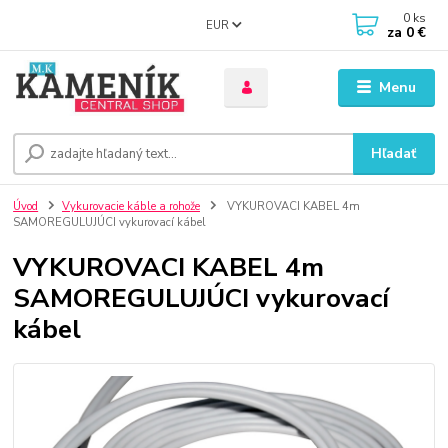
0
ks
EUR
za
0 €
Menu
Hľadať
Úvod
Vykurovacie káble a rohože
VYKUROVACI KABEL 4m
SAMOREGULUJÚCI vykurovací kábel
VYKUROVACI KABEL 4m
SAMOREGULUJÚCI vykurovací
kábel