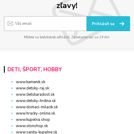
zľavy!
Prihlásiť sa
Môžete sa kedykoľvek odhlásiť. Zasielame raz za 14 dní.
DETI, ŠPORT, HOBBY
www.kamenik.sk
www.detsky-raj.sk
www.detskaradost.sk
www.detsky-hrdina.sk
www.domaci-milacik.sk
www.hracky-online.sk
www.kupelna.shop
www.stonshop.sk
www.sanita-kupelne.sk