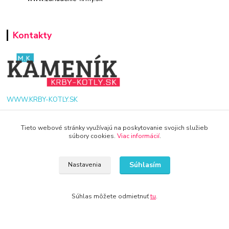
Kontakty
WWW.KRBY-KOTLY.SK
Tieto webové stránky využívajú na poskytovanie svojich služieb
súbory cookies.
Viac informácií
.
info@krby-kotly.sk
Súhlasím
Nastavenia
Súhlas môžete odmietnuť
tu
.
© 2024 Všetky práva vyhradené KAMENIK.SK
Vytvorené na
Eshop-rychlo.sk