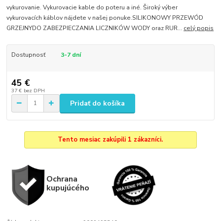
vykurovanie. Vykurovacie kable do poteru a iné. Široký výber
vykurovacích káblov nájdete v našej ponuke.SILIKONOWY PRZEWÓD
GRZEJNYDO ZABEZPIECZANIA LICZNIKÓW WODY oraz RUR...
celý popis
Dostupnosť
3-7 dní
45 €
37 €
bez DPH
Pridať do košíka
Tento mesiac zakúpili 1 zákazníci.
Ochrana
kupujúcého