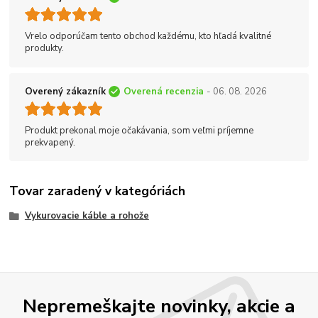
Vrelo odporúčam tento obchod každému, kto hľadá kvalitné
produkty.
Overený zákazník
Overená recenzia
- 06. 08. 2026
Produkt prekonal moje očakávania, som veľmi príjemne
prekvapený.
Tovar zaradený v kategóriách
Vykurovacie káble a rohože
Nepremeškajte novinky, akcie a