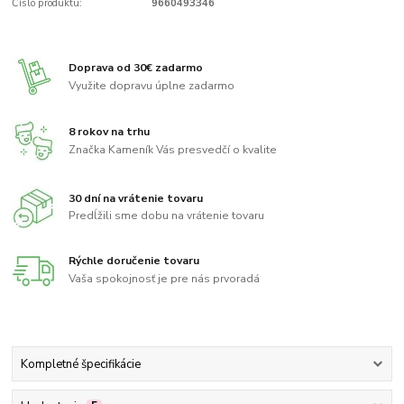
Číslo produktu:
9660493346
Doprava od 30€ zadarmo
Využite dopravu úplne zadarmo
8 rokov na trhu
Značka Kameník Vás presvedčí o kvalite
30 dní na vrátenie tovaru
Predĺžili sme dobu na vrátenie tovaru
Rýchle doručenie tovaru
Vaša spokojnosť je pre nás prvoradá
Kompletné špecifikácie