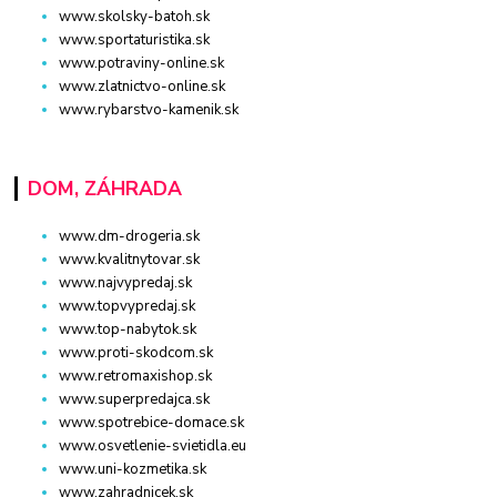
www.skolsky-batoh.sk
www.sportaturistika.sk
www.potraviny-online.sk
www.zlatnictvo-online.sk
www.rybarstvo-kamenik.sk
DOM, ZÁHRADA
www.dm-drogeria.sk
www.kvalitnytovar.sk
www.najvypredaj.sk
www.topvypredaj.sk
www.top-nabytok.sk
www.proti-skodcom.sk
www.retromaxishop.sk
www.superpredajca.sk
www.spotrebice-domace.sk
www.osvetlenie-svietidla.eu
www.uni-kozmetika.sk
www.zahradnicek.sk